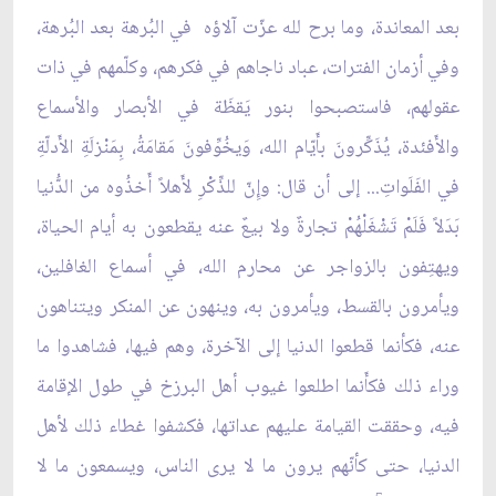
بعد المعاندة، وما برح لله عزّت آلاؤه في البُرهة بعد البُرهة،
وفي أزمان الفترات، عباد ناجاهم في فكرهم، وكلّمهم في ذات
عقولهم، فاستصبحوا بنور يَقظَة في الأبصار والأسماع
والأَفئدة، يُذَكِّرونَ بأَيّام الله، وَيخُوِّفونَ مَقامَةُ، بِمَنْزلَةِ الأَدلّةِ
في الفَلَواتِ... إلى أن قال: وإِنّ للذِّكْرِ لأَهلاً أَخذُوه من الدُّنيا
بَدَلاً فَلَمْ تَشْغَلْهُمْ تجارةٌ ولا بيعٌ عنه يقطعون به أيام الحياة،
ويهتِفون بالزواجر عن محارم الله، في أسماع الغافلين،
ويأمرون بالقسط، ويأمرون به، وينهون عن المنكر ويتناهون
عنه، فكأنما قطعوا الدنيا إلى الآخرة، وهم فيها، فشاهدوا ما
وراء ذلك فكأَنما اطلعوا غيوب أهل البرزخ في طول الإقامة
فيه، وحققت القيامة عليهم عداتها، فكشفوا غطاء ذلك لأهل
الدنيا، حتى كأنّهم يرون ما لا يرى الناس، ويسمعون ما لا