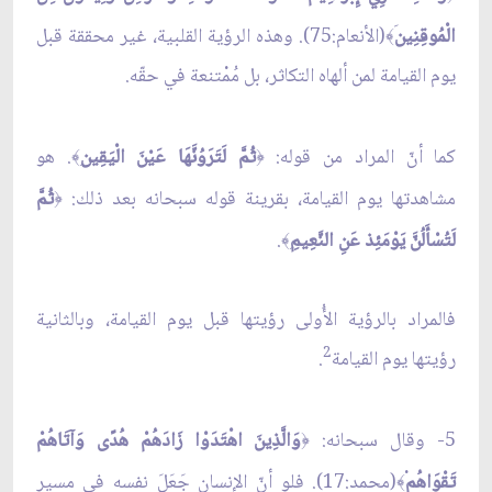
الْمُوقِنِين
(الأنعام:75). وهذه الرؤية القلبية، غير محققة قبل
﴾
يوم القيامة لمن ألهاه التكاثر، بل مُمْتنعة في حقّه.
كما أنّ المراد من قوله:
ثُمَّ لَتَرَوُنَّهَا عَيْنَ الْيَقِين
. هو
﴾
﴿
مشاهدتها يوم القيامة، بقرينة قوله سبحانه بعد ذلك:
ثُمَّ
﴿
لَتُسْأَلُنَّ يَوْمَئِذ عَنِ النَّعِيمِ
.
﴾
فالمراد بالرؤية الأُولى رؤيتها قبل يوم القيامة، وبالثانية
2
رؤيتها يوم القيامة
.
5- وقال سبحانه:
وَالَّذِينَ اهْتَدَوْا زَادَهُمْ هُدًى وَآتَاهُمْ
﴿
تَقْوَاهُم
(محمد:17). فلو أنّ الإنسان جَعَلَ نفسه في مسير
﴾