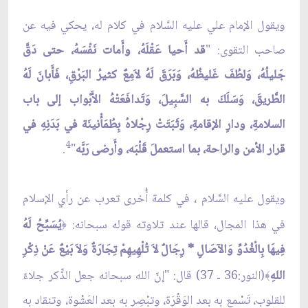
ويقول الإمام علي عليه السَّلام في كلام له، يحكي فيه عن
صاحب التقوى: "
قد أَحيا عَقْلَهُ، وأَمات نَفْسَهُ، حتى دَقَّ
جَليلُهُ، وَلطُفَ غَليظُهُ، وَبَرَقَ لَهُ لاَمِعٌ كثيرُ البَرْقِ، فَأَبانَ لَهُ
الطَّريقَ، وَسَلَكَ به السَّبِيلَ، وَتَدافَعَتْهُ الأَبْواب إلى باب
السلامةِ، ودارِ الإقامةِ، وَثَبَتَتْ رِجْلاهُ بِطُمَأْنينَة في بَدَنِهِ في
4
قرار الأمن والراحة، بما استعملَ قَلْبَه، وأَرضى رَبَّه
"
.
ويقول عليه السَّلام ، في كلمة أُخرى تعرب عن رأي الإسلام
في هذا المجال، قالها عند تلاوته قوله سبحانه:
يُسَبِّحُ لَهُ
﴿
فِيهَا بِالْغُدُوِّ وَالآصَالِ * رِجَالٌ لاَ تُلْهِيهِمْ تِجَارَةٌ وَلاَ بَيْعٌ عَنْ ذِكْرِ
اللهِ
(النور:36 ـ 37) قال: "إنّ الله سبحانه جعل الذِّكر جلاءً
﴾
للقلوب، تَسْمع به بعد الوَقْرَة، وتبْصِر به بعد العَشْوة، وتنقاد به