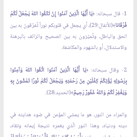
1- قال سبحانه:
يَا أَيُّهَا الَّذِينَ آمَنُوا إِنْ تَتَّقُوا اللهَ يَجْعَلْ لَكُمْ
﴿
فُرْقَانا
(الأنفال:29)، أي يجعل في قلوبكم نوراً تُفرّقونَ به بين
﴾
الحق والباطل، وتُميّزون به بين الصحيح والزائف بالبرهنة
والاستدلال، أو بالشهود والمكاشفة.
2- وقال سبحانه:
يَا أَيُّهَا الَّذِينَ آمَنُوا اتَّقُوا اللهَ وَآمِنُوا
﴿
بِرَسُولِهِ يُؤْتِكُمْ كِفْلَيْنِ مِنْ رَحْمَتِهِ وَيَجْعَلْ لَكُمْ نُورًا تَمْشُونَ بِهِ
وَيَغْفِرْ لَكُمْ وَاللهُ غَفُورٌ رَحِيمٌ
(الحديد:28).
﴾
والمراد من النور، هو ما يمشي المؤمن في ضوء هدايته في
دينه ودنياه، وهذا النور الّذي يغمره نتيجة إيمانه وتقاه،
﴿