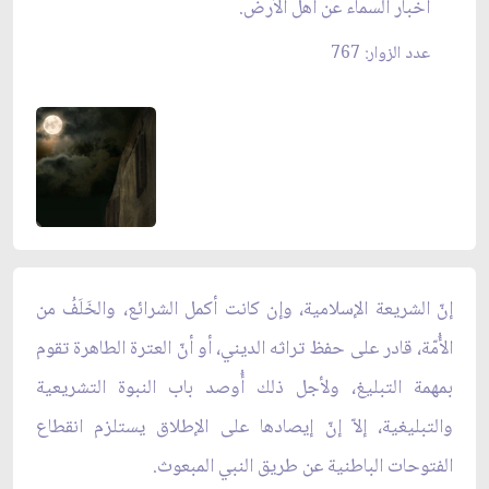
أخبار السماء عن أهل الأرض.
عدد الزوار: 767
إنّ الشريعة الإسلامية، وإن كانت أكمل الشرائع، والخَلَفُ من
الأُمّة، قادر على حفظ تراثه الديني، أو أنّ العترة الطاهرة تقوم
بمهمة التبليغ، ولأجل ذلك أُوصد باب النبوة التشريعية
والتبليغية، إلاّ إنّ إيصادها على الإطلاق يستلزم انقطاع
الفتوحات الباطنية عن طريق النبي المبعوث.