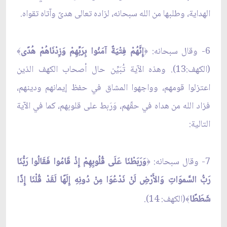
الهداية، وطلبها من الله سبحانه، لزاده تعالى هدىً وآتاه تقواه.
6- وقال سبحانه:
إِنَّهُمْ فِتْيَةٌ آمَنُوا بِرَبِّهِمْ وَزِدْنَاهُمْ هُدًى
﴾
﴿
(الكهف:13). وهذه الآية تُبَيِّن حال أصحاب الكهف الذين
اعتزلوا قومهم، وواجهوا المشاق في حفظ إيمانهم ودينهم،
فزاد الله من هداه في حقّهم، وَرَبط على قلوبهم، كما في الآية
التالية:
7- وقال سبحانه:
وَرَبَطْنَا عَلَى قُلُوبِهِمْ إِذْ قَامُوا فَقَالُوا رَبُّنَا
﴿
رَبُّ السَّموَاتِ وَالأَرْضِ لَنْ نَدْعُوَا مِنْ دُونِهِ إِلَهًا لَقَدْ قُلْنَا إِذًا
شَطَطًا
(الكهف: 14).
﴾