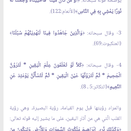
يوضحه قوله سبحانه:
أَوَ مَنْ كَانَ مَيْتًا فَأَحْيَيْنَاهُ وَجَعَلْنَا لَهُ
نُورًا يَمْشِي بِهِ فِي النَّاسِ
(الأنعام:122).
﴾
3- وقال سبحانه:
وَالَّذِينَ جَاهَدُوا فِينَا لَنَهْدِيَنَّهُمْ سُبُلَنَا
﴾
﴿
(العنكبوت:69).
4- وقال سبحانه:
كَلاَّ لَوْ تَعْلَمُونَ عِلْمَ الْيَقِينِ * لَتَرَوُنَّ
﴿
الْجَحِيمَ * ثُمَّ لَتَرَوُنَّهَا عَيْنَ الْيَقِينِ * ثُمَّ لَتُسْأَلُنَّ يَوْمَئِذ عَنِ
النَّعِيمِ
(التكاثر:5 ـ 8).
﴾
والمراد رؤيتها قبل يوم القيامة، رؤية البصيرة، وهي رؤية
القلب الّتي هي من آثار اليقين، على ما يشير إليه قوله تعالى:
وَكَذَلِكَ نُرِي إِبْرَاهِيمَ مَلَكُوتَ السَّموَاتِ وَالأَرْضِ وَلِيَكُونَ مِنَ
﴿