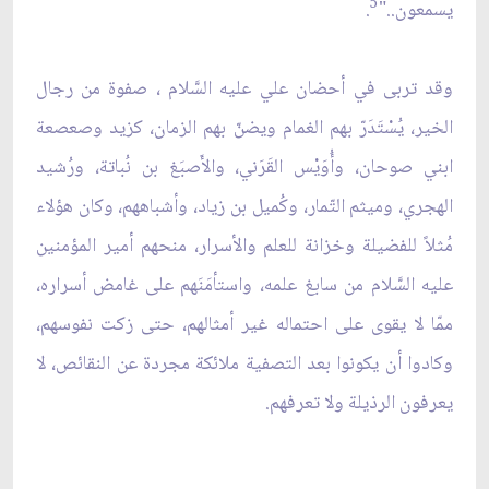
5
يسمعون.."
.
وقد تربى في أحضان علي عليه السَّلام ، صفوة من رجال
الخير، يُسْتَدَرّ بهم الغمام ويضنّ بهم الزمان، كزيد وصعصعة
ابني صوحان، وأُوَيْس القَرَني، والأَصبَغ بن نُباتة، ورُشيد
الهجري، وميثم التّمار، وكُميل بن زياد، وأشباههم، وكان هؤلاء
مُثلاً للفضيلة وخزانة للعلم والأسرار، منحهم أمير المؤمنين
عليه السَّلام من سابغ علمه، واستأمَنَهم على غامض أسراره،
ممّا لا يقوى على احتماله غير أمثالهم، حتى زكت نفوسهم،
وكادوا أن يكونوا بعد التصفية ملائكة مجردة عن النقائص، لا
يعرفون الرذيلة ولا تعرفهم.