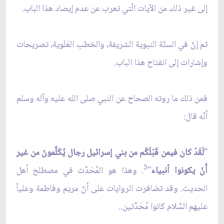
إلى غير ذلك من الآيات الّتي تعرب عن عدم إيصاد هذا الباب.
ثم إنّ في السنّة النبوية الشريفة، والخطب العَلَوية، تصريحات
وإشارات إلى انفتاح هذا الباب.
فمن ذلك ما روته الصحاح عن النبي صلى الله عليه وآله وسلم
أنّه قال:
"
لَقَدْ كان فيمن قَبْلَكُم من بني إسرائيل رجال يُكَلَّمونَ من غير
3
أَنْ يكونوا أنبياء
"
. وهذا هو المُحَدَّث في مصطلح أهل
الحديث. وقد تضافرت الروايات على أنّ مريم وفاطمة وعلياً
عليهم السَّلام كانوا مُحَدَّثين..