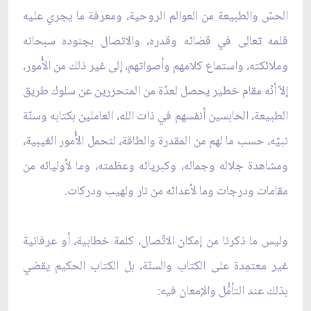
الحسّ والطبيعة من العوالم الروحية، ومعرفة ما يجري عليه
قلمه تعالى في قضائه وقدره، والاتصال بجنوده سبحانه
وملائكته، واستماع كلامهم وأصواتهم، إلى غير ذلك من الأُمور،
إلاّ أنّه مقام خطير يحصل لعدّة من المتحررين عن سلوك طريق
الطبيعة، الحابسين أنفسهم في ذات الله، العاملين بكتابه وسنّة
نبيّه، حسب ما لهم من المقدرة والطاقة، لتحمل الأُمور الغيبية،
ومشاهدة جلاله وجماله، وكبريائه وعظمته، وما لأوليائه من
مقامات ودرجات وما لأعدائه من نار ولهيب ودركات.
وليس ما ذكرنا من إمكان الاتّصال، كلمة خطابية، أو عرفانية
غير معتمِدة على الكتاب والسنّة، بل الكتاب الحكيم يقضي
بذلك عند التأمُّل والإمعان فيه: