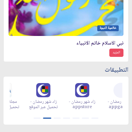
خاتمية النبوة
نبي الاسلام خاتم الانبياء
المزيد
التطبيقات
زاد شهر رمضان -
زاد شهر رمضان -
زاد شهر رمضان -
م
appgallery
appstore
تحميل عبر الموقع
تح