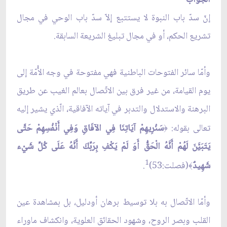
إنّ سدّ باب النبوة لا يستتبع إلاّ سدّ باب الوحي في مجال
تشريع الحكم، أو في مجال تبليغ الشريعة السابقة.
وأمّا سائر الفتوحات الباطنية فهي مفتوحة في وجه الأُمّة إلى
يوم القيامة، من غير فرق بين الاتّصال بعالم الغيب عن طريق
البرهنة والاستدلال والتدبر في آياته الآفاقية، الّذي يشير إليه
تعالى بقوله:
سَنُرِيهِمْ آيَاتِنَا فِي الآفَاقِ وَفِي أَنْفُسِهِمْ حَتَّى
﴿
يَتَبَيَّنَ لَهُمْ أَنَّهُ الْحَقُّ أَوَ لَمْ يَكْفِ بِرَبِّكَ أَنَّهُ عَلَى كُلِّ شَيْء
1
شَهِيدٌ
(فصلت:53)
.
﴾
وأمّا الاتّصال به بلا توسيط برهان أودليل، بل بمشاهدة عين
القلب وبصر الروح، وشهود الحقائق العلوية، وانكشاف ماوراء