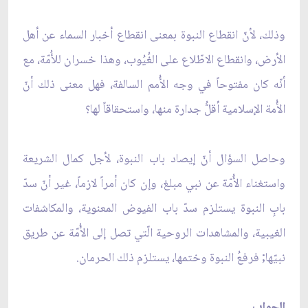
وذلك، لأنّ انقطاع النبوة بمعنى انقطاع أخبار السماء عن أهل
الأرض، وانقطاع الاطّلاع على الغُيُوب، وهذا خسران للأُمّة، مع
أنّه كان مفتوحاً في وجه الأُمم السالفة، فهل معنى ذلك أنّ
الأُمة الإسلامية أقلُّ جدارة منها، واستحقاقاً لها؟
وحاصل السؤال أنّ إيصاد باب النبوة، لأجل كمال الشريعة
واستغناء الأُمّة عن نبي مبلغ، وإن كان أمراً لازماً، غير أنّ سدّ
بابِ النبوة يستلزم سدّ باب الفيوض المعنوية، والمكاشفات
الغيبية، والمشاهدات الروحية الّتي تصل إلى الأُمّة عن طريق
نبيّها; فرفعُ النبوة وختمها، يستلزم ذلك الحرمان.
الجواب