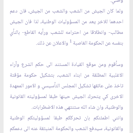
وطني.
ولما كان الجيش من الشعب والشعب من الجيش، فان دعم
احدهما للاخر يعد من المسؤوليات الوطنية، لذا فان الجيش
مطالب- وانطلاقا من احترامه للشعب ورأيه القاطع- بالنأي
1
بنفسه عن الحكومة الغاصبة
والاعلان عن ذلك.
وسأقوم ومن موقع القيادة المستند الى حكم الشرع وآراء
الاغلبية المطلقة من ابناء الشعب، بتشكيل حكومة مؤقتة
تاخذ على عاتقها تشكيل المجلس التأسيسي و الامور الممهدة
الاخرى كي يتحرك الجيش حينها طبقا لمسؤوليته القانونية
والوطنية، وان شاء الله ستنتهي هذه الاضطرابات.
وانني اطمئنكم بان تحرككم طبقا لمسؤوليتكم الوطنية
والقانونية، سيدفع الشعب والحكومة المنبثقة عنه الى دعمكم