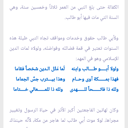
الكفالة حتى بلغ النبي من العمر ثلاثاً وخمسين سنة، وهي
السنة التي مات فيها أبو طالب.
ولأبي طالب حقوق وخدمات ومواقف تجاه النبي طيلة هذه
السنوات تعتبر في قمة فضائله وفواضله، ولولاه لمات الدين
الإسلامي وهو في المهد:
ولولا أبـــــو طــــالب وابنه لَما مَثُل الـدين شخصاً فقاما
فهذا بمــــــكة آوى وحــام وهذا بيـــثرب جسَّ الحِماما
ولله ذا فاتــــــحاً للــــــهدى ولله ذا للمــــــعالي خــــتاما
وكان لهاتين الفاجعتين أكبر الأثر في حياة الرسول وتغيير
مجراها، لولا موت أبي طالب لما هاجر من مكة، لأنَّه حينذاك