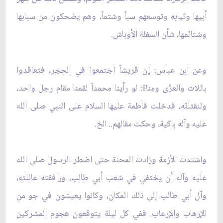
أبيها وثيابه وتوسعهم سباً وشتماً، وهم يضحكون من سبابها
وشتائمها، شأن السفلة الأوباش.
وعن ابن عباس: إن قريشاً اجتمعوا في الحجر، فتعاقدوا
باللات والعزّى ومناة: لو رأينا محمداً لقمنا مقام رجل واحد،
ولنقتلنّه، فدخلت فاطمة عليها السلام على النبي صلى الله
عليه وآله باكية، وحكت مقالهم.. الخ.
واشتدت الأزمة وزادت المحنة حتى اضطر الرسول صلى الله
عليه وآله أن يختفي في شعب أبي طالب، ورافقته عائلته،
وآل أبي طالب إلى ذلك المكان، وكانوا يعيشون في جو من
الإرهاب والإرعاب. ففي كل ليلة يتوقعون هجوم المشركين