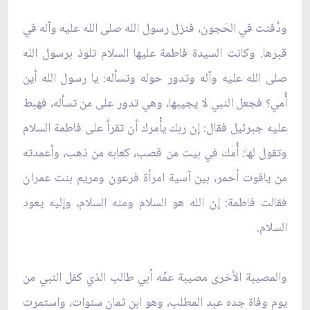
ودُفنت في الحَجون، فنزل رسول الله صلى الله عليه وآله في
قبرها. وكانت السيدة فاطمة عليها السلام تلوذ برسول الله
صلى الله عليه وآله وتدور حوله وتسأله: يا رسول الله أين
أُمي؟ فجعل النبي لا يجيبها، وهي تدور على من تسأله، فهبط
عليه جبرئيل فقال: إن ربك يأْمرك أن تقرأ على فاطمة السلام
وتقول لها: أُمك في بيت من قصب، كعابه من ذهب، وأعمدته
من ياقوت أحمر، بين آسية امرأة فرعون ومريم بنت عمران
فقالت فاطمة: إن الله هو السلام ومنه السلام، وإليه يعود
السلام.
والمصيبة الأخرى مصيبة عمِّه أبي طالب الذي كفل النبي من
يوم وفاة جده عبد المطلب، وهو ابن ثمان سنوات، واستمرت