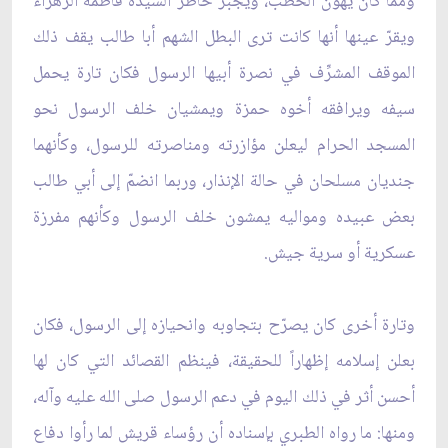
ومما كان يهوِّن الخطب، ويجبر خاطر السيدة فاطمة الزهراء
ويقرّ عينها أنها كانت ترى البطل الشهم أبا طالب يقف ذلك
الموقف المشرِّف في نصرة أبيها الرسول فكان تارة يحمل
سيفه ويرافقه أخوه حمزة ويمشيان خلف الرسول نحو
المسجد الحرام ليعلن مؤازرته ومناصرته للرسول، وكأنهما
جنديان مسلحان في حالة الإنذار، وربما انضمّ إلى أبي طالب
بعض عبيده ومواليه يمشون خلف الرسول وكأنهم مفرزة
عسكرية أو سرية جيش.
وتارة أخرى كان يصرّح بتجاوبه وانحيازه إلى الرسول، فكان
بعلن إسلامه إظهاراً للحقيقة، فينظم القصائد التي كان لها
أحسن أثر في ذلك اليوم في دعم الرسول صلى الله عليه وآله،
ومنها: ما رواه الطبري بإسناده أن رؤساء قريش لما رأوا دفاع