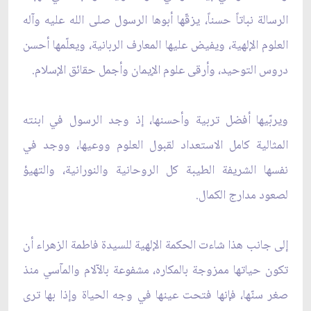
الرسالة نباتاً حسناً، يزقّها أبوها الرسول صلى الله عليه وآله
العلوم الإلهية، ويفيض عليها المعارف الربانية، ويعلّمها أحسن
دروس التوحيد، وأرقى علوم الإيمان وأجمل حقائق الإسلام.
ويربّيها أفضل تربية وأحسنها، إذ وجد الرسول في ابنته
المثالية كامل الاستعداد لقبول العلوم ووعيها، ووجد في
نفسها الشريفة الطيبة كل الروحانية والنورانية، والتهيؤ
لصعود مدارج الكمال.
إلى جانب هذا شاءت الحكمة الإلهية للسيدة فاطمة الزهراء أن
تكون حياتها ممزوجة بالمكاره، مشفوعة بالآلام والمآسي منذ
صغر سنّها، فإنها فتحت عينها في وجه الحياة وإذا بها ترى