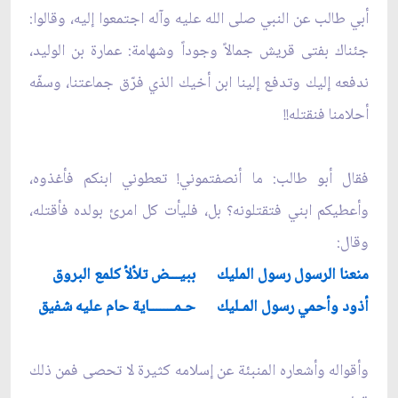
أبي طالب عن النبي صلى الله عليه وآله اجتمعوا إليه، وقالوا:
جئناك بفتى قريش جمالاً وجوداً وشهامة: عمارة بن الوليد،
ندفعه إليك وتدفع إلينا ابن أخيك الذي فرّق جماعتنا، وسفّه
أحلامنا فنقتله!!
فقال أبو طالب: ما أنصفتموني! تعطوني ابنكم فأغذوه،
وأعطيكم ابني فتقتلونه؟ بل، فليأت كل امرئ بولده فأقتله،
وقال:
منعنا الرسول رسول المليك ببيـــض تلألأ كلمع البروق
أذود وأحمي رسول المـليك حـمـــــــاية حام عليه شفيق
وأقواله وأشعاره المنبئة عن إسلامه كثيرة لا تحصى فمن ذلك