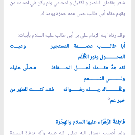
شعر بفقدان الناصر والكفيل والمحامي ولم يكن في أعمامه مَن
يقوم مقام أبي طالب حتى عمه حمزة يومذاك.
وقد رثاه ابنه الإمام علي بن أبي طالب عليه السلام بأبيات:
أبا طالـــــــب عصــــــمة المستجير وعيـــث
المحـــــــــول ونور الظُّلَم
لقد هدَّ فقــــدك أهـــــــل الحـــــفاظ فـصلَّى عليك
ولــــــــــي النـــــــــعم
ولقَّــــــــــاك ربــــــك رضــــــوانه فقـد كنـــــت للطهر من
6
خير عم
فَاطِمَةُ الزّهْرَاء عليها السلام والهِجْرَة
ولما أصيب رسول الله صلى الله عليه وآله بوفاة السيدة