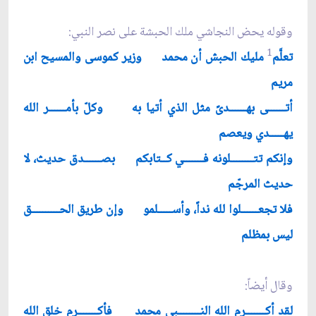
وقوله يحض النجاشي ملك الحبشة على نصر النبي:
1
تعلَّم
مليك الحبش أن محمد وزير كموسى والمسيح ابن
مريم
أتــــــى بهــــــدىً مثل الذي أتيا به وكلّ بأمــــــر الله
يهـــــدي ويعصم
وإنكم تتــــــــلونه فـــــــي كــتابكم بصــــــدق حديث، لا
حديث المرجّم
فلا تجعــــــلوا لله نداً، وأســـــلمو وإن طريق الحــــــــــق
ليس بمظلم
وقال أيضاً:
لقد أكـــــــرم الله النــــــــبي محمد فأكـــــــرم خلق الله