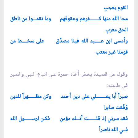
القوم يعجبِ
محا الله منها كـــــــفرهم وعقوقهم وما نقمـــوا من ناطق
الحق معربِ
وأمسى ابن عـــــبد الله فينا مصدِّق على سخــــط من
قومنا غير معتب
وقوله من قصيدة يخصّ أخاه حمزة على اتباع النبي والصبر
في طاعته:
صبراً أبا يعــــــــلي على دين أحمد وكن مظــــــهراً للدين
وُفّقت صابرا
فقد سرني إذ قلــــــت أنـــك مؤمن فكـن لرســــــول الله
فــي الله ناصراً