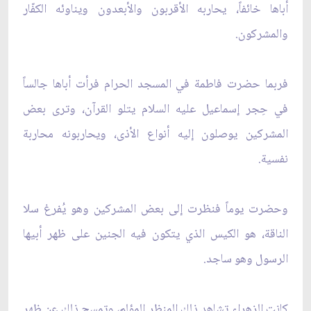
أباها خائفاً، يحاربه الأقربون والأبعدون ويناوئه الكفّار
والمشركون.
فربما حضرت فاطمة في المسجد الحرام فرأت أباها جالساً
في حِجر إسماعيل عليه السلام يتلو القرآن، وترى بعض
المشركين يوصلون إليه أنواع الأذى، ويحاربونه محاربة
نفسية.
وحضرت يوماً فنظرت إلى بعض المشركين وهو يُفرغ سلا
الناقة، هو الكيس الذي يتكون فيه الجنين على ظهر أبيها
الرسول وهو ساجد.
كانت الزهراء تشاهد ذلك المنظر المؤلم، وتمسح ذلك عن ظهر