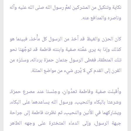
نكاية وتنكيل من المشركين لعمِّ رسول الله صلى الله عليه وآله
وناصره والمدافع عنه.
كان الحزن والغيظ قد أخذ من الرسول كل مأْخذ، فبينما هو
كذلك وإذا به يرى عمَّته صفية وابنته فاطمة قد توجَّهتا نحو
تلك المنطقة، فغطى الرسول جثمان حمزة بردائه، وستَرَه من
القرن إلى القدم كي لا يُرى شيء من مواضع المثلة.
وأقبلت صفية وفاطمة تعدُوان، وجلستا عند مصرع حمزة،
وشرعتا بالبكاء والنحيب، ورسول الله يساعدهما على البكاء،
ويشاركهما في الأنين والنحيب، ثم نظرت فاطمة إلى جراحة
جبهة الرسول، وإلى الدماء المتخثرة على وجهه الطاهر