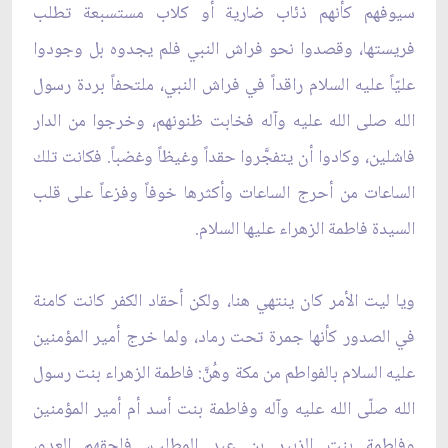
سيوفهم كأنهم ذئاب ضارية أو كلاب مستسبعة تطلب
فريستها، وقصدوا نحو فراش النبي فلم يجدوه بل وجودوا
عليّاً عليه السلام راقداً في فراش النبي، ملتحفاً بردة رسول
الله صلى الله عليه وآله فخابت ظنونهم، وخرجوا من الدار
فاشلين، وكادوا أن يتفجَّروا حقداً وغيظاً وغضباً. فكانت تلك
الساعات من أحرج الساعات وأكثرها خوفاً وفزعاً على قلب
السيدة فاطمة الزهراء عليها السلام.
ويا ليت الأمر كان ينتهي هنا، ولكن أحقاد الكفر كانت كامنة
في الصدور كأنها جمرة تحت رماد، ولما خرج أمير المؤمنين
عليه السلام بالفواطم من مكة وهُنَّ: فاطمة الزهراء بنت رسول
الله صلّى الله عليه وآله وفاطمة بنت أسد أم أمير المؤمنين
وفاطمة بنت الزبير بن عبد المطلب، فلحقهم العدو،