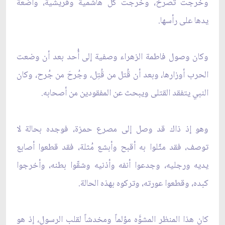
وخرجت تصرخ، وخرجت كل هاشمية وقريشية، واضعة
يدها على رأسها.
وكان وصول فاطمة الزهراء وصفية إلى أُحد بعد أن وضعت
الحرب أوزارها، وبعد أن قُتل من قُتِل، وجُرحَ من جُرح، وكان
النبي يتفقد القتلى ويبحث عن المفقودين من أصحابه.
وهو إذ ذاك قد وصل إلى مصرع حمزة، فوجده بحالة لا
توصف، فقد مثّلوا به أقبح وأبشع مُثلة، فقد قطعوا أصابع
يديه ورجليه، وجدعوا أنفه وأذنيه وشقّوا بطنه، وأخرجوا
كبده، وقطعوا عورته، وتركوه بهذه الحالة.
كان هذا المنظر المشوَّه مؤلماً ومخدشاً لقلب الرسول، إذ هو