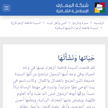
الرئيسية
سيرة وتاريخ
النبي وأهل البيت
السيدة فاطمة الزهراء(ع)
السيدة فاطمة الزهراء (عليها السلام)
حَيَاتها وَنَشْأَتُهَا
لقد فتحت السيدة فاطمة الزهراء عينها في وجه
الحياة، وفي وجه أبيها الرسول ترتضع من أمِّها السيدة
خديجة اللبن المزيج بالفضائل والكمال. وكانت تنمو في
بيت الوحي نموًّا متزايداً، وتنبت في مهبط الرسالة نباتاً
حسناً، يزقّها أبوها الرسول صلى الله عليه وآله العلوم
الإلهية، ويفيض عليها المعارف الربانية، ويعلّمها أحسن
دروس التوحيد، وأرقى علوم الإيمان وأجمل حقائق