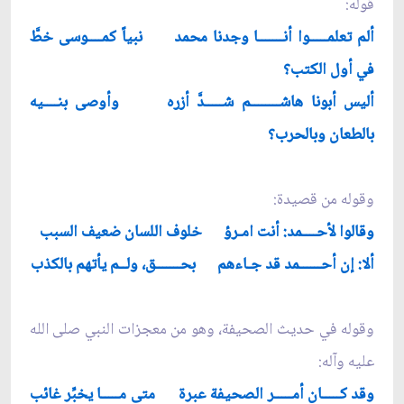
قوله:
ألم تعلمـــــوا أنـــــــا وجدنا محمد نبياً كمــــوسى خطَّ
في أول الكتب؟
أليس أبونا هاشــــــــم شـــــدَّ أزره وأوصى بنــــيه
بالطعان وبالحرب؟
وقوله من قصيدة:
وقالوا لأحــــمد: أنت امـرؤ خلوف اللسان ضعيف السبب
ألا: إن أحــــــمد قد جـاءهم بحـــــــق، ولــم يأتهم بالكذب
وقوله في حديث الصحيفة، وهو من معجزات النبي صلى الله
عليه وآله:
وقد كـــــان أمـــــر الصحيفة عبرة متى مـــــا يخبِّر غائب