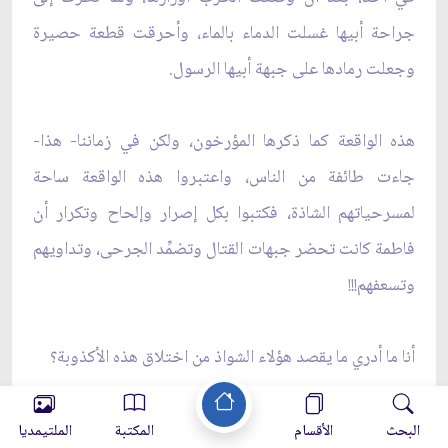
جراحة أبيها غسلت الدماء بالماء، وأحرقت قطعة حصيرة
وجعلت رمادها على جبهة أبيها الرسول.
هذه الواقعة كما ذكرها المؤرخون، ولكن في زماننا- هذا-
جاءت طائفة من الناس، واعتبروا هذه الواقعة ساحة
لمسرحياتهم الشاذة، فكتبوا بكل إصرار وإلحاح وتكرار أن
فاطمة كانت تحضر جبهات القتال وتضمِّد الجرحى، وتداويهم
وتسعفهم!!!
أنا ما أدري ما يقصد هؤلاء الشواذ من اختلاق هذه الأكذوبة؟
إذا قامت سيدة بتضميد جراحة أبيها فقط وفقط في العمر
البحث
الأقسام
المكتبة
الملتيمديا