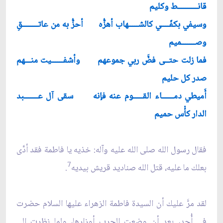
قانــــــــــط وكليم
وسيفي بكفّــــي كالشـــــهاب أهزُّه أحزُّ به من عاتــــــــقِ
وصـــــــميم
فما زلت حتــى فضَّ ربي جموعهم وأشفــــــيت منـــهم
صدر كل حليم
أَميطي دمــــــاء القـــــوم عنه فإنه سقى آل عـــــــبد
الدار كأْس حميم
فقال رسول الله صلى الله عليه وآله: خذيه يا فاطمة فقد أدَّى
7
بعلك ما عليه، قتل الله صناديد قريش بيديه
.
لقد مرَّ عليك أن السيدة فاطمة الزهراء عليها السلام حضرت
في أُحد، بعد أن وضعت الحرب أوزارها، ولما نظرت إلى