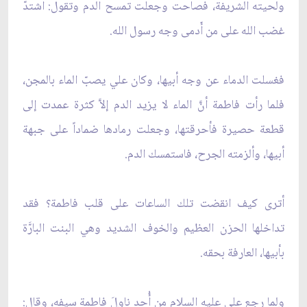
ولحيته الشريفة، فصاحت وجعلت تمسح الدم وتقول: اشتدّ
غضب الله على من أَدمى وجه رسول الله.
فغسلت الدماء عن وجه أبيها، وكان علي يصبّ الماء بالمجن،
فلما رأت فاطمة أنَّ الماء لا يزيد الدم إلاَّ كثرة عمدت إلى
قطعة حصيرة فأحرقتها، وجعلت رمادها ضماداً على جبهة
أبيها، وألزمته الجرح، فاستمسك الدم.
أترى كيف انقضت تلك الساعات على قلب فاطمة؟ فقد
تداخلها الحزن العظيم والخوف الشديد وهي البنت البارَّة
بأبيها، العارفة بحقه.
ولما رجع علي عليه السلام من أُحد ناولَ فاطمة سيفه، وقال: