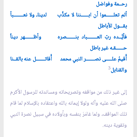
رحــمة وفواضل
ألم تعلــــــموا أن ابــــــننا لا مكذَّب لدينا، ولا نعــــــــبأ
بقـــول الأباطل
فأيَّــده ربّ العــــــــباد بنـــــــصره وأظـــــــهر ديناً
حــــــقـه غير باطل
أُقيمُ علـــــى نصـــــــر النبي محمد أُقاتـــــــل عنه بالقــنا
3
والقنابل
إلى غير ذلك من مواقفه وتصريحاته ومساندته للرسول الأكرم
صلى الله عليه وآله ولولا إيمانه بالله واعتقاده بالإسلام لما قام
تلك المواقف، ولما غامَرَ بنفسه وبأولاده في سبيل نصرة النبي
وتقوية دينه.