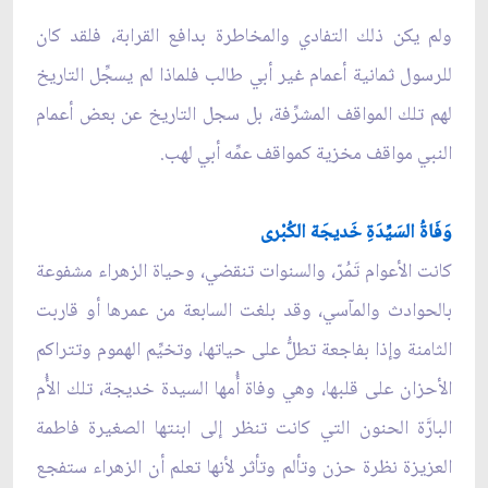
ولم يكن ذلك التفادي والمخاطرة بدافع القرابة، فلقد كان
للرسول ثمانية أعمام غير أبي طالب فلماذا لم يسجِّل التاريخ
لهم تلك المواقف المشرِّفة، بل سجل التاريخ عن بعض أعمام
النبي مواقف مخزية كمواقف عمِّه أبي لهب.
وَفَاةُ السَيِّدَةِ خَديجَة الكُبْرى
كانت الأعوام تَمُرّ، والسنوات تنقضي، وحياة الزهراء مشفوعة
بالحوادث والمآسي، وقد بلغت السابعة من عمرها أو قاربت
الثامنة وإذا بفاجعة تطلُّ على حياتها، وتخيِّم الهموم وتتراكم
الأحزان على قلبها، وهي وفاة أُمها السيدة خديجة، تلك الأُم
البارَّة الحنون التي كانت تنظر إلى ابنتها الصغيرة فاطمة
العزيزة نظرة حزن وتألم وتأثر لأنها تعلم أن الزهراء ستفجع