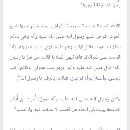
بأُمها العطوفة الرؤوفة.
كانت السيدة خديجة طريحة الفراش، وقد خيَّم عليها شبح
الموت، فدخل عليها رسول الله صلى الله عليه وآله وهي تعالج
سكرات الموت فقال لها: بالرغم منَّا ما نرى بك يا خديجة، فإذا
قدمت على ضرائرك فاقرئيهن السلام! قالت: من هنَّ يا رسول
الله؟ قال صلى الله عليه وآله: مريم بنت عمران، وكلثم أُخت
4
موسى، وآسية امرأة فرعون. فقالت: بالرفاء يا رسول الله
.
وكان رسول الله صلى الله عليه وآله يقول: أُمرت أن أُبشِّر
5
خديجة ببيت في الجنة من قصب، لا صخب فيه ولا نصب
.