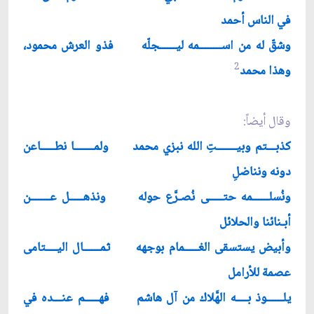
في الناس أحمد
وشقّ له من اســــــــمه ليــــــجلّه فذو العرش محمود،
2
وهذا محمد
وقال أيضاً:
كذبـــتم وبيـــــــتِ الله نبزي محمد ولمـــــــا نطـــــاعن
دونه ونناضلِ
ونُسلــــــمه حتـــــى نُصـرَّع حوله ونذهـــــل عـــــــن
أبـنائنا والحلائل
وأبيض يستسقى الغـــــمام بوجهه ثمــــــال اليــــتامى
عصمة للأرامل
يلــــــوذ بــــه الهَّلاك من آل هاشم فهـــــم عنـــده في