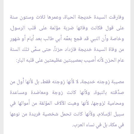
وفارقت السيدة خديجة الحياة، وعمرها ثلاث وستون سنة
على قول فكانت وفاتها ضربة مؤلمة على قلب الرسول،
وخاصة وأن النبي قد فجع بعمِّه أبي طالب بعد أيام أو شهور
من وفاة السيدة خديجة فازداد حزناً، حتى سمَّى تلك السنة
عام الحزن لأنه أصيب بمصيبتين عظيمتين على قلبه البار:
مصيبة زوجته خديجة، لا لأنها زوجته فقط، بل لأنها أَول من
صدَّقته بالنبوة، ولأنها كانت زوجة ومعاضدة ومساعدة
ومحامية لزوجها، لأنها وهبت الآلاف المؤلفة من أموالها في
سبيل الإسلام، ولأنها كانت تحمل شخصية فريدة من نوعها
في مكة، بل في نساء العرب.