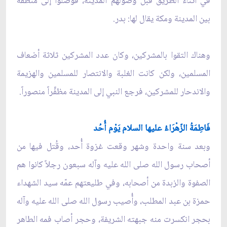
في أثناء الطريق قبل وصولهم المدينة، فوصلوا إلى منطقة
بين المدينة ومكة يقال لها: بدر.
وهناك التقوا بالمشركين، وكان عدد المشركين ثلاثة أضعاف
المسلمين، ولكن كانت الغلبة والانتصار للمسلمين والهزيمة
والاندحار للمشركين، فرجع النبي إلى المدينة مظفَّراً منصوراً.
فَاطِمَةُ الزّهْرَاءُ عليها السلام يَوْم أُحُد
وبعد سنة واحدة وشهر وقعت غزوة أُحد، وقُتل فيها من
أصحاب رسول الله صلى الله عليه وآله سبعون رجلاً كانوا هم
الصفوة والزبدة من أصحابه، وفي طليعتهم عمّه سيد الشهداء
حمزة بن عبد المطلب، وأُصيب رسول الله صلى الله عليه وآله
بحجر انكسرت منه جبهته الشريفة، وحجر أصاب فمه الطاهر