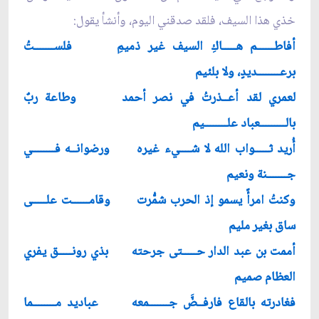
خذي هذا السيف، فلقد صدقني اليوم، وأنشأ يقول:
أفاطــــــم هـــــاكِ السيف غير ذميمِ فلســـــــتُ
برعــــــــديدٍ، ولا بلئيم
لعمري لقد أعــذرتُ في نصر أحمد وطاعة ربٌ
بالـــــــــعباد علــــــــيم
أُريد ثـــــواب الله لا شــــيء غيره ورضوانــه فــــــــي
جـــــــنة ونعيم
وكنتُ امرأً يسمو إذ الحرب شمُّرت وقامــــــت علـــــى
ساق بغير مليم
أممت بن عبد الدار حـــــتى جرحته بذي رونـــــق يفري
العظام صميم
فغادرته بالقاع فارفــضَّ جـــــــمعه عباديد مــــــــما