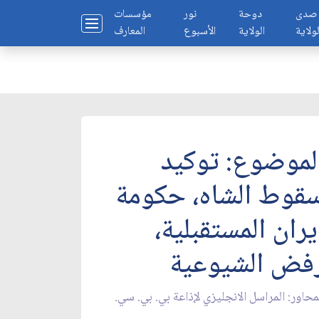
صدى
دوحة
نور
مؤسسات
لولاية
الولاية
الأسبوع
المعارف
لموضوع: توكيد
قوط الشاه، حكومة
يران المستقبلية،
فض الشيوعية
محاور: المراسل الانجليزي لإذاعة بي. بي. سي.