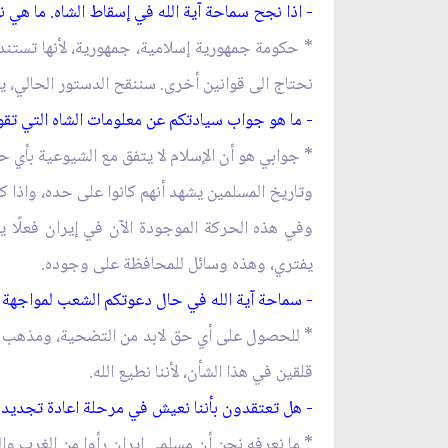
- اذا نجح سماحة آية الله في إسقاط الشاه. ما ه
* حكومة جمهورية إسلامية، جمهورية، لأنها تستند 
نحتاج الى قوانين أخرى. سننقح الدستور الحالي، ي
- ما هو جواب سيادتكم عن معلومات الشاه التي تقول:
* جوابي هو أن الإسلام لا يتفق مع الشيوعية بأي ح
وتاريخ المسلمين يشهد أنهم كانوا على حده، واذا ك
وفي هذه الحركة الموجودة الآن في إيران فعلًا
يفتري، وهذه وسائل للمحافظة على وجوده.
- سماحة آية الله في حال دعوتكم الشعب لمواجهة ا
* للحصول على أي حق لابد من التضحية، ومذهب الشيع
قلقين في هذا الشأن، لأننا نطيع الله.
- هل تعتقدون بأننا نعيش في مرحلة اعادة تجديد ا
* ما نعرفه نحن أن مسلمي إيران رأوا من الغرب وا