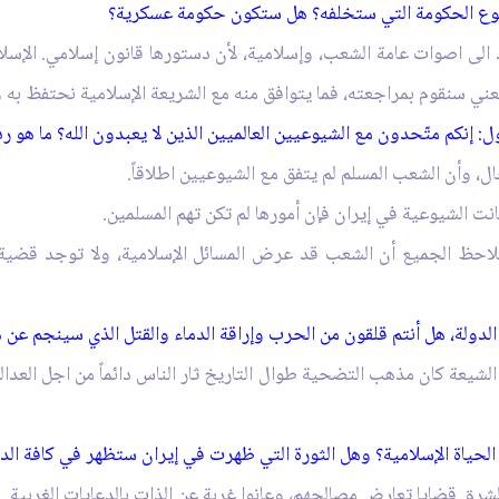
ي نوع الحكومة التي ستخلفه؟ هل ستكون حكومة عسكرية؟
الى اصوات عامة الشعب، وإسلامية، لأن دستورها قانون إسلامي. الإسلا
عني سنقوم بمراجعته، فما يتوافق منه مع الشريعة الإسلامية نحتفظ به 
 إنكم متّحدون مع الشيوعيين العالميين الذين لا يعبدون الله؟ ما هو رد
ال، وأن الشعب المسلم لم يتفق مع الشيوعيين اطلاقاً.
انت الشيوعية في إيران فإن أمورها لم تكن تهم المسلمين.
 يلاحظ الجميع أن الشعب قد عرض المسائل الإسلامية، ولا توجد قضي
لدولة، هل أنتم قلقون من الحرب وإراقة الدماء والقتل الذي سينجم عن 
ة كان مذهب التضحية طوال التاريخ ثار الناس دائماً من اجل العدالة وا
لحياة الإسلامية؟ وهل الثورة التي ظهرت في إيران ستظهر في كافة الدول
لشرق قضايا تعارض مصالحهم، وعانوا غربة عن الذات بالدعايات الغربية.