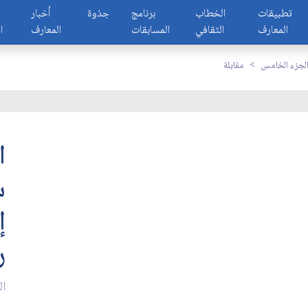
تطبيقات
الخطاب
برنامج
جذوة
أخبار
المعارف
الثقافي
المسابقات
المعارف
ا
لجزء الخامس
مقابلة
ا
س
إ
ر
ال