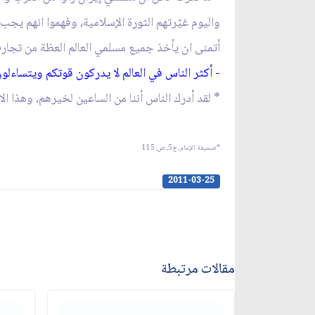
واليوم غيّرتهم الثورة الإسلامية، وفهموا انهم يج
أتمنى ان يأخذ جميع مسلمي العالم العظة من تجارب 
- أكثر الناس في العالم لا يدركون قوتكم ويتساءلون
* لقد أدرك الناس أننا من الساعين لخيرهم، وهذا ا
*صحيفة الإمام، ج‏5، ص: 115
2011-03-25
مقالات مرتبطة