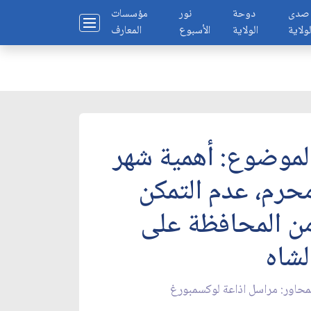
صدى
دوحة
نور
مؤسسات
لولاية
الولاية
الأسبوع
المعارف
لموضوع: أهمية شهر
حرم، عدم التمكن
ن المحافظة على
لشاه‏
محاور: مراسل اذاعة لوكسمبورغ‏