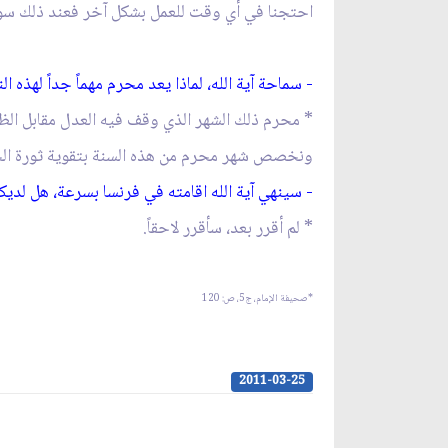
احتجنا في أي وقت للعمل بشكل آخر فعند ذلك سو
- سماحة آية الله، لماذا يعد محرم مهماً جداً لهذ
* محرم ذلك الشهر الذي وقف فيه العدل مقابل الظلم
ونخصص شهر محرم من هذه السنة بتقوية ثورة الحق ع
- سينهي آية الله اقامته في فرنسا بسرعة، هل لد
* لم أقرر بعد، سأقرر لاحقاً.
*صحيفة الإمام، ج‏5، ص: 120
2011-03-25