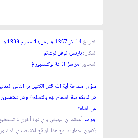
التاريخ
14 آذر 1357
. ش./ 4 محرم 1399
ق
هـ
.
هـ
.
المكان:
باريس، نوفل لوشاتو
المحاور:
مراسل اذاعة لوكسمبورغ‏
سؤال: سماحة آية الله قتل الكثير من الناس المدن
هل لديكم نية السماح لهم بالتسلح؟ وهل تعتقدون
عن الشاه؟
جواب:
أعتقد ان الجيش واي قوة أخرى لا تستطيع ا
يكفون لحمايته. مع هذا الواقع الاقتصادي المشلو