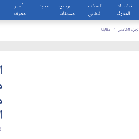
تطبيقات
الخطاب
برنامج
جذوة
أخبار
المعارف
الثقافي
المسابقات
المعارف
ا
لجزء الخامس
مقابلة
ا
م
م
ا
ال