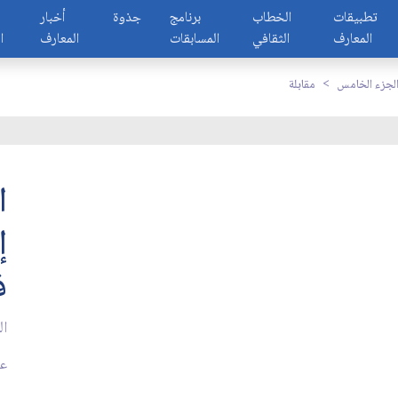
تطبيقات
الخطاب
برنامج
جذوة
أخبار
المعارف
الثقافي
المسابقات
المعارف
ا
لجزء الخامس
مقابلة
ا
إ
ف
ال
عد