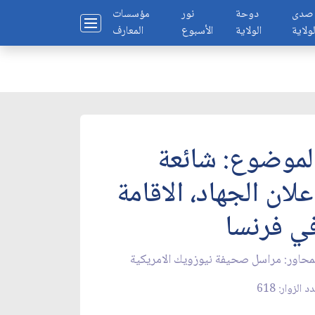
صدى
دوحة
نور
مؤسسات
لولاية
الولاية
الأسبوع
المعارف
لموضوع: شائعة
علان الجهاد، الاقامة
ي فرنسا
محاور: مراسل صحيفة نيوزويك الامريكية
د الزوار: 618