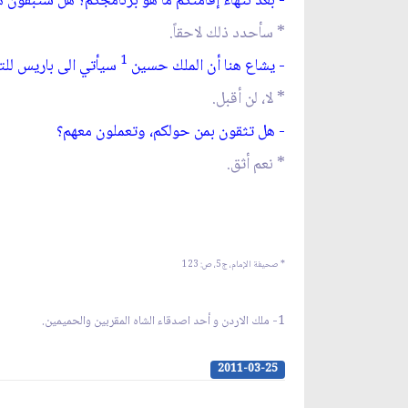
- بعد نتهاء إقامتكم ما هو برنامجكم؟ هل ستبقون ه
* سأحدد ذلك لاحقاً.
1
- يشاع هنا أن الملك حسين
سيأتي الى باريس للتس
* لا، لن أقبل.
- هل تثقون بمن حولكم، وتعملون معهم؟
* نعم أثق.
* صحيفة الإمام، ج‏5، ص: 123
1- ملك الاردن و أحد اصدقاء الشاه المقربين والحميمين.
2011-03-25