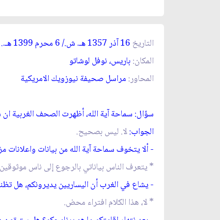
التاريخ
16 آذر 1357
ش./ 6 محرم 1399
. 
هـ
.
هـ
.
المكان:
باريس، نوفل لوشاتو
المحاور:
مراسل صحيفة نيوزويك الامريكية
سؤال: سماحة آية الله، أظهرت الصحف الغربية ان سم
الجواب:
لا. ليس بصحيح.
- ألا يتخوف سماحة آية الله من بيانات واعلانات 
* يتعرف الناس بياناتي بالرجوع إلى ناس موثوقين 
- يشاع في الغرب أن اليساريين يديرونكم، هل تظ
* لا، هذا الكلام افتراء محض.