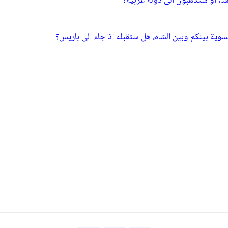
نا، أو ستذهبون الى دولة عربية؟
وية بينكم وبين الشاه، هل ستقبله اذاجاء الى باريس؟