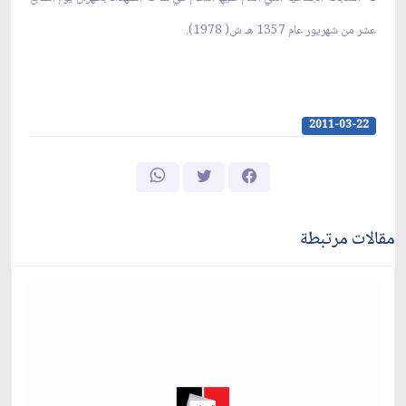
عشر من شهريور عام 1357 هـ ش( 1978).
2011-03-22
مقالات مرتبطة