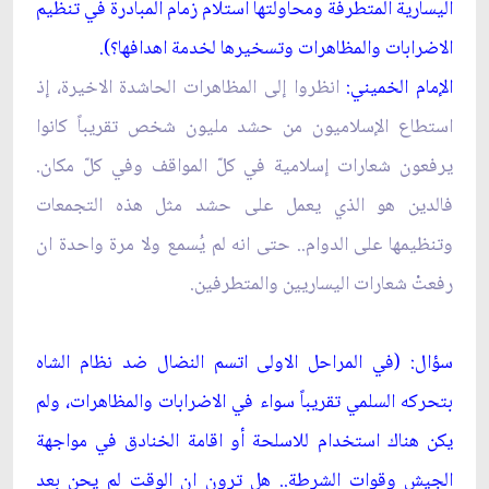
اليسارية المتطرفة ومحاولتها استلام زمام المبادرة في تنظيم
الاضرابات والمظاهرات وتسخيرها لخدمة اهدافها؟).
الإمام الخميني:
انظروا إلى المظاهرات الحاشدة الاخيرة، إذ
استطاع الإسلاميون من حشد مليون شخص تقريباً كانوا
يرفعون شعارات إسلامية في كلّ المواقف وفي كلّ مكان.
فالدين هو الذي يعمل على حشد مثل هذه التجمعات
وتنظيمها على الدوام.. حتى انه لم يُسمع ولا مرة واحدة ان
رفعتْ شعارات اليساريين والمتطرفين.
سؤال: (في المراحل الاولى اتسم النضال ضد نظام الشاه
بتحركه السلمي تقريباً سواء في الاضرابات والمظاهرات، ولم
يكن هناك استخدام للاسلحة أو اقامة الخنادق في مواجهة
الجيش وقوات الشرطة.. هل ترون ان الوقت لم يحن بعد