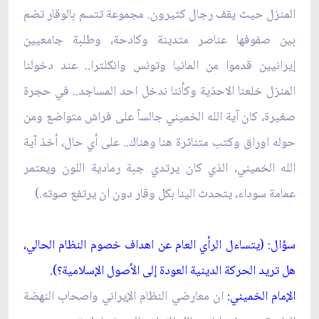
المنزل حيث يقف رجال كثيرون. مجموعة تتسم بالوقار تضم
بين صفوفها عناصر متدينة وكادحة، وطلبة جامعيين
إيرانيين قدموا من المانيا وتونس وانكلترا.. عند دخولنا
المنزل خلعنا الاحذية وكأننا ندخل احد المساجد.. في حجرة
صغيرة، كان آية الله الخميني جالساً على فراش متواضع ومن
حوله اوراق وكتب متناثرة هنا وهناك.. على أي حال، أخذ آية
الله الخميني، الذي كان يرتدي جبة رمادية اللون ويعتمر
عمامة سوداء، يتحدث الينا بكل وقار دون ان يرتفع صوته.)
سؤال: (يتساءل الرأي العام عن اهداف خصوم النظام الحالي،
هل تريد الحركة الدينية العودة إلى الأصول الإسلامية؟).
الإمام الخميني:
ان معارضي النظام الإيراني واصحاب النهضة