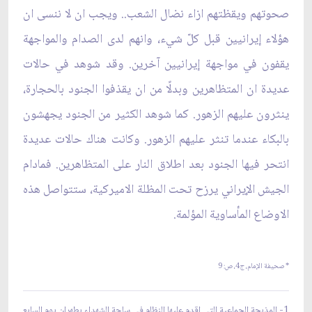
صحوتهم ويقظتهم ازاء نضال الشعب.. ويجب ان لا ننسى ان
هؤلاء إيرانيين قبل كلّ شي‏ء، وانهم لدى الصدام والمواجهة
يقفون في مواجهة إيرانيين آخرين. وقد شوهد في حالات
عديدة ان المتظاهرين وبدلًا من ان يقذفوا الجنود بالحجارة،
ينثرون عليهم الزهور. كما شوهد الكثير من الجنود يجهشون
بالبكاء عندما تنثر عليهم الزهور. وكانت هناك حالات عديدة
انتحر فيها الجنود بعد اطلاق النار على المتظاهرين. فمادام
الجيش الإيراني يرزح تحت المظلة الاميركية، ستتواصل هذه
الاوضاع المأساوية المؤلمة.
* صحيفة الإمام، ج‏4، ص: 9
1- المذبحة الجماعية التي اقدم عليها النظام في ساحة الشهداء بطهران يوم السابع