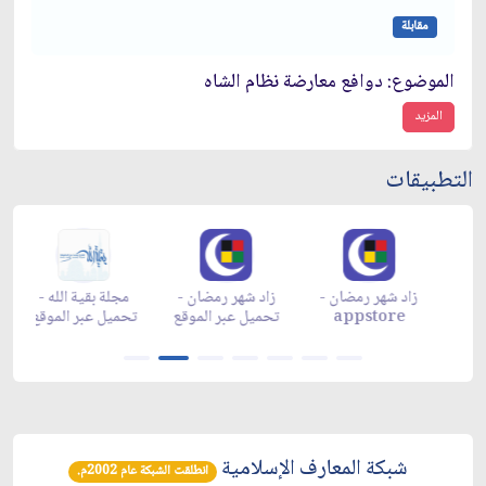
مقابلة
الموضوع: دوافع معارضة نظام الشاه‏
المزيد
التطبيقات
زاد شهر رمضان -
زاد شهر رمضان -
زاد شهر رمضان -
م
appgallery
appstore
تحميل عبر الموقع
تح
شبكة المعارف الإسلامية
انطلقت الشبكة عام 2002م.