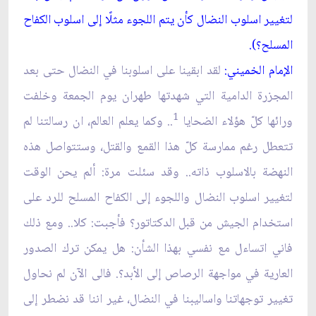
لتغيير اسلوب النضال كأن يتم اللجوء مثلًا إلى اسلوب الكفاح
المسلح؟).
الإمام الخميني:
لقد ابقينا على اسلوبنا في النضال حتى بعد
المجزرة الدامية التي شهدتها طهران يوم الجمعة وخلفت
1
ورائها كلّ هؤلاء الضحايا
.. وكما يعلم العالم، ان رسالتنا لم
تتعطل رغم ممارسة كلّ هذا القمع والقتل، وستتواصل هذه
النهضة بالاسلوب ذاته.. وقد سئلت مرة: ألم يحن الوقت
لتغيير اسلوب النضال واللجوء إلى الكفاح المسلح للرد على
استخدام الجيش من قبل الدكتاتور؟ فأجبت: كلا.. ومع ذلك
فاني اتساءل مع نفسي بهذا الشأن: هل يمكن ترك الصدور
العارية في مواجهة الرصاص إلى الأبد؟. فالى الآن لم نحاول
تغيير توجهاتنا واساليبنا في النضال، غير اننا قد نضطر إلى