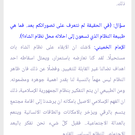
ذلك.
سؤال: (في الحقيقة لم نتعرف على تصوراتكم بعد. فما هي
طبيعة النظام الذي تسعون إلى احلاله محل نظام الشاه؟).
الإمام الخميني:
لاشك ان الابقاء على نظام الشاه بات
مستحيلًا. لقد كنا نعارضه باستمرار، ويمثل اسقاطه احد
اهداف نضالنا غير القابلة للتغيير. وفضلًا عن ذلك فان ظاهر
النظام ليس مهماً بالنسبة لنا بقدر اهمية جوهره ومضمونه.
ومن الطبيعي ان يتم التفكير بنظام الجمهورية الإسلامية، ذلك
ان الفهم الإسلامي الاصيل بامكانه ان يرشدنا إلى اقامة مجتمع
يتسم بالرقي ويزخر بالامكانات والطاقات الانسانية وينعم
بالعدالة الاجتماعية.. فقبل كلّ شي‏ء نحن نفكر بالبعد
الاجتماعي للنظام السياسي القادم.