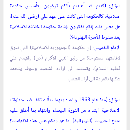
سؤال: (كنتم قد أعلنتم بأنكم ترغبون بتأسيس حكومة
اسلامية، كالحكومة التي كانت على عهد علي (رضي الله عنه)،
هل معنى ذلك إنكم تفكرون بإقامة حكومة الخلافة الاسلامية
بعد سقوط الأسرة البهلوية؟)
الإمام الخميني:
إن حكومة (الجمهورية الاسلامية) التي نتوق
لإقامتها، مستوحاة من رؤى النبي الأكرم (ص) والإمام علي
(عليه السلام)، وتستند الى ارادة الشعب، وسوف يتحدد
شكلها بالعودة الى آراء الشعب.
سؤال: (منذ عام 1963 والشاه يتهمك بأنك تقف ضد خطواته
الاصلاحية. ابتداء من الثورة البيضاء وانتهاء بما أطلق عليه
بمنح الحريات (الليبرالية). ما هو ردكم على هذه الاتهامات؟