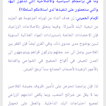
وما هي برامجكم السياسية والاصلاحية التي تدعون اليها،
والتي ستعملون على تنفيذها لدى استلامكم السلطة؟)
الإمام الخميني:
إن هدف الشاه من ثورته المزعومة هو المزيد
من تبعية البلد لأميركا. وفيما يتعلق بالاصلاحات الزراعية،
فإن الاحصاءات الخاصة باستيرادات المواد الغذائية السنوية
تبين بوضوح مدى جدوى ذلك. وفي القرى ايضاً فإن الفقر بين
الفلاحين وصل الى حد جعلهم يتركون قراهم ويتوجهون الى
المدن للعيش في أكواخ الصفيح في الضواحي والقناعة
بالأجور الزهيدة لأصحاب المصانع سداً لرمق العيش.
لذا فإن برامجنا تحرص على تأمين ظروف معيشة الفلاحين
بما لا يقل عن شرائح الشعب، وبما يكفي انتاجهم الزراعي
لجميع احتياجات البلد الداخلية. والعمل على تحويل