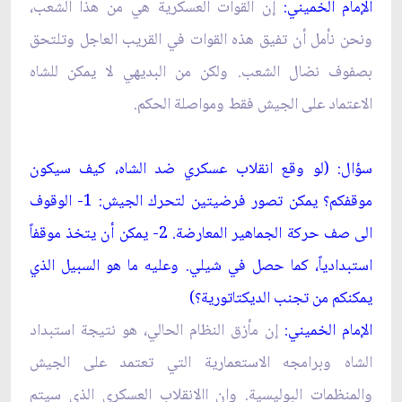
الإمام الخميني:
إن القوات العسكرية هي من هذا الشعب،
ونحن نأمل أن تفيق هذه القوات في القريب العاجل وتلتحق
بصفوف نضال الشعب. ولكن من البديهي لا يمكن للشاه
الاعتماد على الجيش فقط ومواصلة الحكم.
سؤال: (لو وقع انقلاب عسكري ضد الشاه، كيف سيكون
موقفكم؟ يمكن تصور فرضيتين لتحرك الجيش: 1- الوقوف
الى صف حركة الجماهير المعارضة. 2- يمكن أن يتخذ موقفاً
استبدادياً، كما حصل في شيلي. وعليه ما هو السبيل الذي
يمكنكم من تجنب الديكتاتورية؟)
الإمام الخميني:
إن مأزق النظام الحالي، هو نتيجة استبداد
الشاه وبرامجه الاستعمارية التي تعتمد على الجيش
والمنظمات البوليسية. وان االانقلاب العسكري الذي سيتم