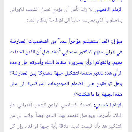
الإمام الخميني:
لا زلنا نأمل أن يؤدي نضال الشعب الايراني
بالاسلوب الذي يمارسه حالياً الى الإطاحة بنظام الشاه.
سؤال: (لقد استقبلتم مؤخراً عدداً من الشخصيات المعارضة
2
في ايران، منهم الدكتور سنجابي
وقد قيل أن الذين تحدثت
معهم، وافقوكم الرأي بضرورة اسقاط الشاه وأسرته. هل وحدة
الرأي هذه تعتبر مقدمة لتشكيل جبهة مشتركة بين المعارضة؟
وهل توافقون على انضمام المجموعات الماركسية الى مثل
هذه الجبهة إذا ما شكلت؟)
الإمام الخميني:
التحرك الاسلامي الراهن للشعب الايراني، عمّ
البلاد بأسرها، ويواصل تقدمه بهذا النحو ايضاً. ولابد لي من
التذكير هنا بأنه ليست لدينا علاقة بأية جبهة او فئة. وإن كل