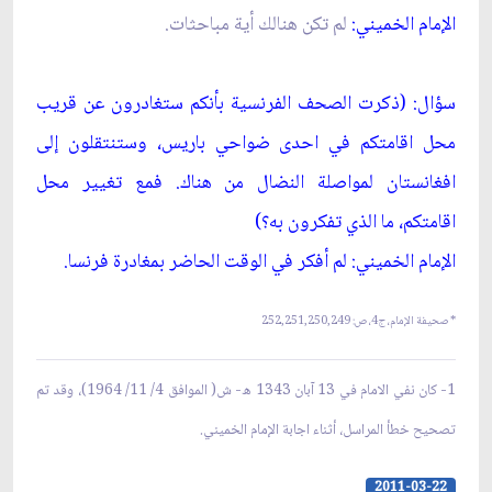
الإمام الخميني:
لم تكن هنالك أية مباحثات.
سؤال: (ذكرت الصحف الفرنسية بأنكم ستغادرون عن قريب
محل اقامتكم في احدى ضواحي باريس، وستنتقلون إلى
افغانستان لمواصلة النضال من هناك. فمع تغيير محل
اقامتكم، ما الذي تفكرون به؟)
الإمام الخميني: لم أفكر في الوقت الحاضر بمغادرة فرنسا.
* صحيفة الإمام، ج‏4، ص: 252,251,250,249
1- كان نفي الامام في 13 آبان 1343 ه- ش( الموافق 4/ 11/ 1964)، وقد تم
تصحيح خطأ المراسل، أثناء اجابة الإمام الخميني.
2011-03-22