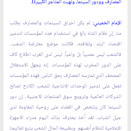
المصارف وودور السينما، ونهبت المتاجر الكبيرة).
الإمام الخميني:
لم يكن احراق السينمات والمصارف بطلب
منا. إن نظام الشاه بالغ في استخدام هذه المؤسسات لتدمير
اقتصاد البلد وثقافته، فكانت موضع معارضة الشعب..
فالشعب ليس عصبياً بل واعياً. ليس لدى الغرب اطلاع كاف
على الدور المخرب لهذه المؤسسات. إنه يجهل الاستغلال
المجحف الذي تمارسه المصارف بحق الناس. فهذه المؤسسات
تعمل على تدمير الوحدات الانتاجية للشعب الكادح لصالح
الشركات العالمية وترويج سوق المنتجات الاجنبية.. إن دور
السينما كان يتلخص في القضاء على روحية المقاومة لدى
جيل الشباب. لقد أخذ يعترف بذلك اليوم مدراء الاجهزة
الإعلامية للنظام أنفسهم. وبطبيعة الحال الشعب يتبع تعاليمنا