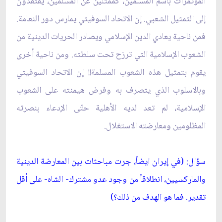
المؤتمرات باسم المسلمين، كممثلين عن المسلمين، يفتقدون
إلى التمثيل الشعبي. إن الاتحاد السوفيتي يمارس دور النعامة.
فمن ناحية يعادي الدين الإسلامي‏ ويصادر الحريات الدينية من
الشعوب الإسلامية التي ترزح تحت سلطته. ومن ناحية أخرى
يقوم بتمثيل هذه الشعوب المسلمة!! إن الاتحاد السوفيتي
وبالاسلوب الذي يتصرف به وفرض هيمنته على الشعوب
الإسلامية، لم تعد لديه الأهلية حتّى الإدعاء بنصرته
المظلومين ومعارضته الاستغلال.
سؤال: (في إيران ايضاً، جرت مباحثات بين المعارضة الدينية
والماركسيين، انطلاقاً من وجود عدو مشترك- الشاه- على أقل
تقدير. فما هو الهدف من ذلك؟)