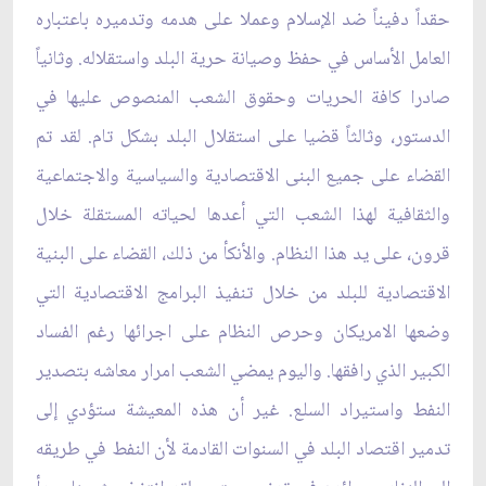
حقداً دفيناً ضد الإسلام وعملا على هدمه وتدميره باعتباره
العامل الأساس في حفظ وصيانة حرية البلد واستقلاله. وثانياً
صادرا كافة الحريات وحقوق الشعب المنصوص عليها في
الدستور، وثالثاً قضيا على استقلال البلد بشكل تام. لقد تم
القضاء على جميع البنى الاقتصادية والسياسية والاجتماعية
والثقافية لهذا الشعب التي أعدها لحياته المستقلة خلال
قرون، على يد هذا النظام. والأنكأ من ذلك، القضاء على البنية
الاقتصادية للبلد من خلال تنفيذ البرامج الاقتصادية التي
وضعها الامريكان وحرص النظام على اجرائها رغم الفساد
الكبير الذي رافقها. واليوم يمضي الشعب امرار معاشه بتصدير
النفط واستيراد السلع. غير أن هذه المعيشة ستؤدي إلى
تدمير اقتصاد البلد في السنوات القادمة لأن النفط في طريقه