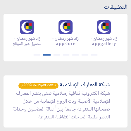
التطبيقات
زاد شهر رمضان -
زاد شهر رمضان -
زاد شهر رمضان -
م
appgallery
appstore
تحميل عبر الموقع
تح
شبكة المعارف الإسلامية
انطلقت الشبكة عام 2002م.
شبكة الكترونية ثقافية إسلامية تعنى بنشر المعارف
الإسلامية الأصيلة وبث الروح الإيمانية من خلال
صفحاتها المتنوعة جامعة بين أصالة المضمون وحداثة
العصر ملبية الحاجات الثقافية المتنوعة