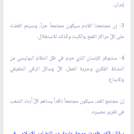
إيران.
3- إن مجتمعنا القادم سيكون مجتمعاً حراً، وسيتم القضاء
على كلّ مراكز القمع والكبت وكذلك الاستغلال.
4- ستتوفر للإنسان الذي حرم في ظل النظام البوليسي من
النشاط الفكري وحرية العمل، كلّ وسائل الرقي الحقيقي
والابداع.
إن مجتمع الغد، سيكون مجتمعاً ناقداً يساهم كلّ أبناء الشعب
في تقرير مصيره.
سؤال: (لقد ظهرت موجة عارمة من التضامن الإسلامي في