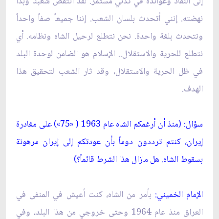
إلى النفاد وعوائده في تدني مستمر. لقد انتفض شعبنا وبدأ
نهضته. إنني أتحدث بلسان الشعب. إننا جميعاً صفاً واحداً
ونتحدث بلغة واحدة. نحن نتطلع لرحيل الشاه ونظامه. أي
نتطلع للحرية والاستقلال.. الإسلام هو الضامن لوحدة البلد
في ظل الحرية والاستقلال، وقد ثار الشعب لتحقيق هذا
الهدف.
سؤال: (منذ أن أرغمكم الشاه عام 1963 ( «75») على مغادرة
إيران، كنتم ترددون دوماً بأن عودتكم إلى إيران مرهونة
بسقوط الشاه. هل مازال هذا الشرط قائماً؟)
الإمام الخميني:
بأمر من الشاه، كنت أعيش في المنفى في
العراق منذ عام 1964 وحتى خروجي من هذا البلد، وفي