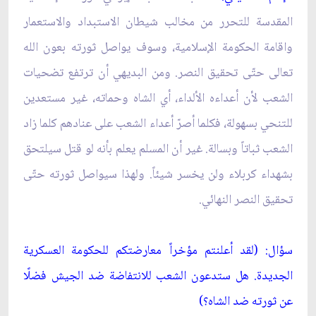
المقدسة للتحرر من مخالب شيطان الاستبداد والاستعمار
واقامة الحكومة الإسلامية، وسوف يواصل ثورته بعون الله
تعالى حتّى تحقيق النصر. ومن البديهي أن ترتفع تضحيات
الشعب لأن أعداءه الألداء، أي الشاه وحماته، غير مستعدين
للتنحي بسهولة، فكلما أصرّ أعداء الشعب على عنادهم كلما زاد
الشعب ثباتاً وبسالة. غير أن المسلم يعلم بأنه لو قتل سيلتحق
بشهداء كربلاء ولن يخسر شيئاً. ولهذا سيواصل ثورته حتّى
تحقيق النصر النهائي.
سؤال: (لقد أعلنتم مؤخراً معارضتكم للحكومة العسكرية
الجديدة. هل ستدعون الشعب للانتفاضة ضد الجيش فضلًا
عن ثورته ضد الشاه؟)