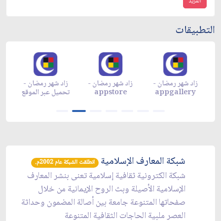
المزيد
التطبيقات
زاد شهر رمضان -
زاد شهر رمضان -
زاد شهر رمضان -
م
appgallery
appstore
تحميل عبر الموقع
تح
شبكة المعارف الإسلامية
انطلقت الشبكة عام 2002م.
شبكة الكترونية ثقافية إسلامية تعنى بنشر المعارف
الإسلامية الأصيلة وبث الروح الإيمانية من خلال
صفحاتها المتنوعة جامعة بين أصالة المضمون وحداثة
العصر ملبية الحاجات الثقافية المتنوعة