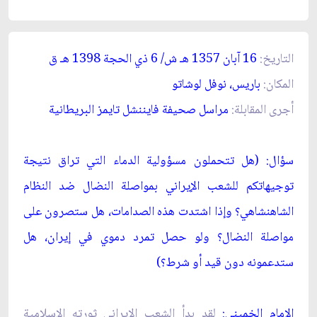
التاريخ
:
16 آبان 1357 ه
ـ
ش/ 6 ذي الحجة 1398 ه
ـ
ق‏
المكان:
باريس، نوفل لوشاتو
أجرى المقابلة:
مراسل صحيفة فايننشل تايمز البريطانية
سؤال: (هل تتحملون مسؤولية الدماء التي تراق نتيجة
توجيهاتكم للشعب الإيراني بمواصلة النضال ضد النظام
الشاهنشاهي؟ وإذا اشتدت هذه الصدامات، هل ستصرون على
مواصلة النضال؟ ولو حصل تمرد دموي في إيران، هل
ستدعمونه دون قيد أو شرط؟)
الإمام الخميني:
لقد بدأ الشعب الإيراني ثورته الإسلامية