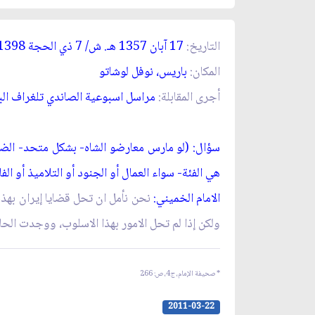
التاريخ:
17 آبان 1357 ه
ـ
. ش/ 7 ذي الحجة 1398 ه
المكان:
باريس، نوفل لوشاتو
أجرى المقابلة:
مراسل اسبوعية الصاندي تلغراف الب
سؤال:
(لو مارس معارضو الشاه- بشكل متحد- الضغط
هي الفئة- سواء العمال أو الجنود أو التلاميذ أو ا
الامام الخميني:
نحن نأمل ان تحل قضايا إيران بهذه 
ولكن إذا لم تحل الامور بهذا الاسلوب، ووجدت الح
*
صحيفة الإمام، ج‏4، ص: 266
2011-03-22