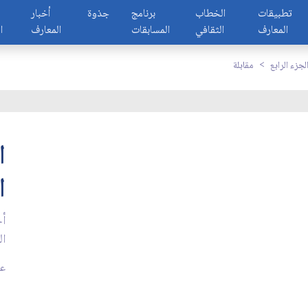
تطبيقات
الخطاب
برنامج
جذوة
أخبار
المعارف
الثقافي
المسابقات
المعارف
ا
لجزء الرابع
مقابلة
ا
ا
أج
ال
عد