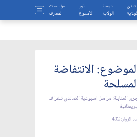
صدى
دوحة
نور
مؤسسات
لولاية
الولاية
الأسبوع
المعارف
لموضوع: الانتفاضة
لمسلحة
رى المقابلة: مراسل اسبوعية الصاندي تلغراف
بريطانية
د الزوار: 402