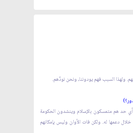
م. ولهذا السبب فهم يودوننا، ونحن نودَّهم.
ور؟)
لى أي حد هم متمسكون بالإسلام وينشدون الحكومة
 خلال دعمها له. ولكن فات الأوان وليس بإمكانهم