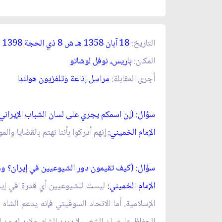
التاريخ:
18 آبان 1358 ه
ـ
ش 8 ذي الحجة 1398 ه
المكان
:
باريس، نوفل لوشاتو
أجرى المقابلة
:
مراسل إذاعة وتلفزيون هولندا
سؤال: (إن اسمكم يجري على لسان الشباب الإيران
الإمام الخميني:
إنهم أدركوا بأننا نهتم بالقضايا وا
سؤال: (كيف تقيمون دور الشيوعيين في إيران؟ وما
الإمام الخميني:
ليست للشيوعيين أي قدرة في إيرا
الإسلامية. أما الاتحاد السوفيتي فإنه يدعم الشا
الحفاظ عليه. إن الشعب لا يريد الشاه، ولابد له من 