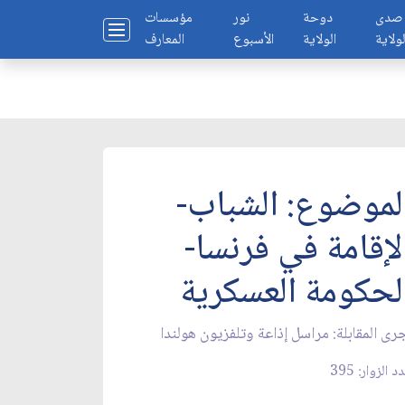
صدى
دوحة
نور
مؤسسات
لولاية
الولاية
الأسبوع
المعارف
لموضوع: الشباب-
لإقامة في فرنسا-
لحكومة العسكرية
رى المقابلة: مراسل إذاعة وتلفزيون هولندا
د الزوار: 395