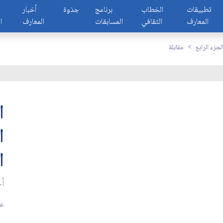
تطبيقات
الخطاب
برنامج
جذوة
أخبار
المعارف
الثقافي
المسابقات
المعارف
ا
لجزء الرابع
مقابلة
ا
ا
ا
أج
عد