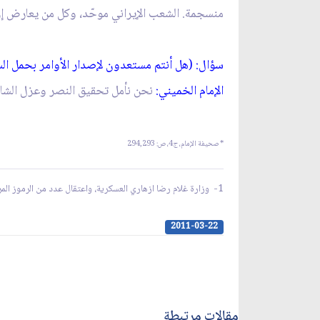
منسجمة. الشعب الإيراني موحّد، وكل من يعارض إرا
سؤال: (هل أنتم مستعدون لإصدار الأوامر بحمل السل
الإمام الخميني:
نحن نأمل تحقيق النصر وعزل الشاه
*
صحيفة الإمام، ج‏4، ص: 294,293
1-
وزارة غلام رضا ازهاري العسكرية، واعتقال عدد من الرموز المر
2011-03-22
مقالات مرتبطة