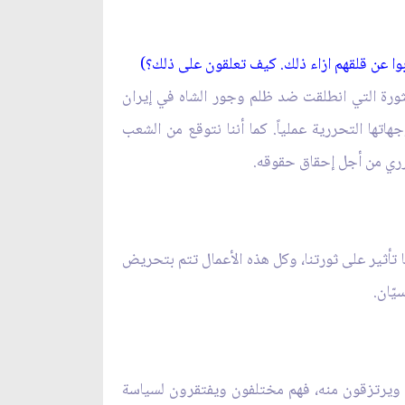
ا عن قلقهم ازاء ذلك. كيف تعلقون على ذلك؟)
لثورة التي انطلقت ضد ظلم وجور الشاه في إيران
تها التحررية عملياً. كما أننا نتوقع من الشعب
حرري من أجل إحقاق حقوقه.
ا تأثير على ثورتنا، وكل هذه الأعمال تتم بتحريض
يّان.
اه ويرتزقون منه، فهم مختلفون ويفتقرون لسياسة