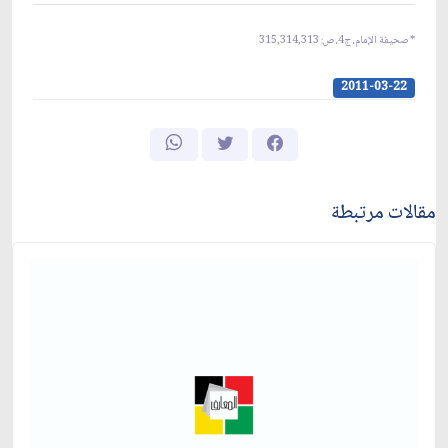
*
صحيفة الإمام، ج‏4، ص: 315,314,313
2011-03-22
مقالات مرتبطة