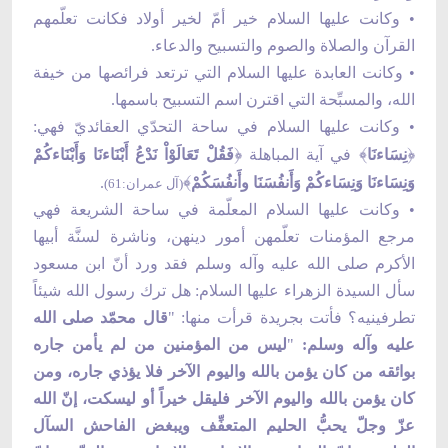
• وكانت عليها السلام خير أمّ لخير أولاد فكانت تعلّمهم
القرآن والصلاة والصوم والتسبيح والدعاء.
• وكانت العابدة عليها السلام التي ترتعد فرائصها من خيفة
الله، والمسبِّحة التي اقترن اسم التسبيح باسمها.
• وكانت عليها السلام في ساحة التحدّي العقائديّ فهي:
﴿
﴾
﴿
نِسَاءنَا
في آية المباهلة
فَقُلْ تَعَالَوْاْ نَدْعُ أَبْنَاءنَا وَأَبْنَاءكُمْ
﴾
وَنِسَاءنَا وَنِسَاءكُمْ وَأَنفُسَنَا وأَنفُسَكُمْ
.
(آل عمران:61)
• وكانت عليها السلام المعلّمة في ساحة الشريعة فهي
مرجع المؤمنات تعلّمهن أمور دينهن، وناشرة لسنَّة أبيها
الأكرم صلى الله عليه وآله وسلم فقد ورد أنّ ابن مسعود
سأل السيدة الزهراء عليها السلام: هل ترك رسول الله شيئاً
تطرفينيه؟ فأتت بجريدة قرأت منها: "
قال محمّد صلى الله
عليه وآله وسلم:
"
ليس من المؤمنين من لم يأمن جاره
بوائقه من كان يؤمن بالله واليوم الآخر فلا يؤذي جاره، ومن
كان يؤمن بالله واليوم الآخر فليقل خيراً أو ليسكت، إنّ الله
عزّ وجلّ يحبُّ الحليم المتعفِّف ويبغض الفاحش السآل