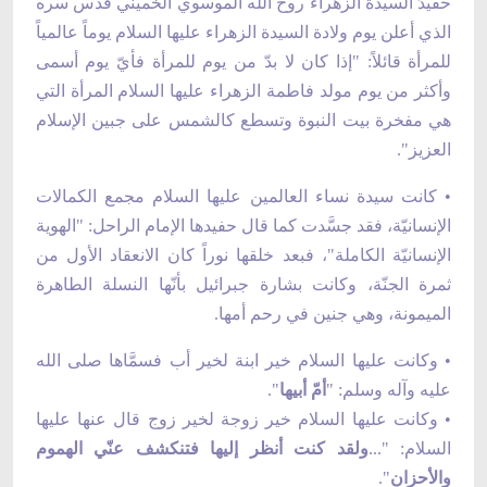
حفيدُ السيدة الزهراء روح الله الموسوي الخميني قدس سره
الذي أعلن يوم ولادة السيدة الزهراء عليها السلام يوماً عالمياً
للمرأة قائلاً: "إذا كان لا بدّ من يوم للمرأة فأيّ يوم أسمى
وأكثر من يوم مولد فاطمة الزهراء عليها السلام المرأة التي
هي مفخرة بيت النبوة وتسطع كالشمس على جبين الإسلام
العزيز".
• كانت سيدة نساء العالمين عليها السلام مجمع الكمالات
الإنسانيّة، فقد جسَّدت كما قال حفيدها الإمام الراحل: "الهوية
الإنسانيّة الكاملة"، فبعد خلقها نوراً كان الانعقاد الأول من
ثمرة الجنّة، وكانت بشارة جبرائيل بأنّها النسلة الطاهرة
الميمونة، وهي جنين في رحم أمها.
• وكانت عليها السلام خير ابنة لخير أب فسمَّاها صلى الله
عليه وآله وسلم: "
أمّ أبيها
".
• وكانت عليها السلام خير زوجة لخير زوج قال عنها عليها
السلام: "...
ولقد كنت أنظر إليها فتنكشف عنّي الهموم
والأحزان
".