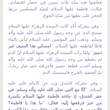
فعاشوا فيه مدّة ثلاث سنين في حصار اقتصادي،
فكانت فاطمة عليها السلام كبقيّة المسلمين تربط
الحجر على بطنها من شدّة الجوع.
- وفي معركة أُحُد كانت السيدة الزهراء عليها السلام
تمسح الدم عن وجه رسول الله صلى الله عليه وآله
وسلم، وذهب أمير المؤمنين عليه السلام ليأتي بالماء
قائلاً لفاطمة عليها السلام: "
امسكي هذا السيف غير
ذميم
" ولمّا رأت السيدة الزهراء عليها السلام أنّ الدم
لم ينقطع من وجه رسول الله صلى الله عليه وآله
وسلم أخذت قطعة حصير فأحرقته حتى صار رماداً،
ثمّ ألصقته بالجرح فاستمسك الدم.
- وفي معركة الخندق ورد عن الإمام علي عليه
السلام: "
كنّا مع النبي صلى الله عليه وآله وسلم: في
حفر الخندق، إذ جاءته فاطمة عليها السلام بكسرة
من خبز فرفعتها إليه، فقال: "ما هذا يا فاطمة؟
قالت: من قرصٍ اختبزته لابني جئتك منه بهذا الكسرة