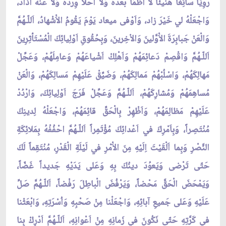
رَوِيّاً سائِغاً هَنيئاً لا اَظْمَأُ بَعْدَهُ وَلا اُحَلاَُّ وِرْدَهُ وَلا عَنْهُ اُذادُ،
وَاجْعَلْهُ لي خَيْرَ زاد، وَاَوْفى ميعاد يَوْمَ يَقُومُ الاَْشْهادُ، اَللّـهُمَّ
وَالْعَنْ جَبابِرَةَ الاَْوَّلينَ وَالاْخِرينَ، وَبِحُقُوقِ اَوْلِيائِكَ الْمُسْتَأثِرِينَ
اَللّـهُمَّ وَاقْصِمْ دَعائِمَهُمْ وَاَهْلِكْ اَشْياعَهُمْ وَعامِلَهُمْ، وَعَجِّلْ
مَهالِكَهُمْ، وَاسْلُبْهُمْ مَمالِكَهُمْ، وَضَيِّقْ عَلَيْهِمْ مَسالِكَهُمْ، وَالْعَنْ
مُساهِمَهُمْ وَمُشارِكَهُمْ، اَللّـهُمَّ وَعَجِّلْ فَرَجَ اَوْلِيائِكَ، وَارْدُدْ
عَلَيْهِمْ مَظالِمَهُمْ، وَاَظْهِرْ بِالْحَقِّ قائِمَهُمْ، وَاجْعَلْهُ لِدينِكَ
مُنْتَصِراً، وَبِاَمْرِكَ في اَعْدائِكَ مُؤْتَمِراً اَللّـهُمَّ احْفُفْهُ بِمَلائِكَةِ
النَّصْرِ وَبِما اَلْقَيْتَ اِلَيْهِ مِنَ الاَْمْرِ في لَيْلَةِ الْقَدْرِ، مُنْتَقِماً لَكَ
حَتّى تَرْضى وَيَعوُدَ دينُكَ بِهِ وَعَلى يَدَيْهِ جَديداً غَضّاً،
وَيَمْحَضَ الْحَقَّ مَحْضاً، وَيَرْفُضَ الْباطِلَ رَفْضاً، اَللّـهُمَّ صَلِّ
عَلَيْهِ وَعَلى جَميعِ آبائِهِ، وَاجْعَلْنا مِنْ صَحْبِهِ وَاُسْرَتِهِ، وَابْعَثْنا
في كَرَّتِهِ حَتّى نَكُونَ في زَمانِهِ مِنْ اَعْوانِهِ، اَللّـهُمَّ اَدْرِكْ بِنا