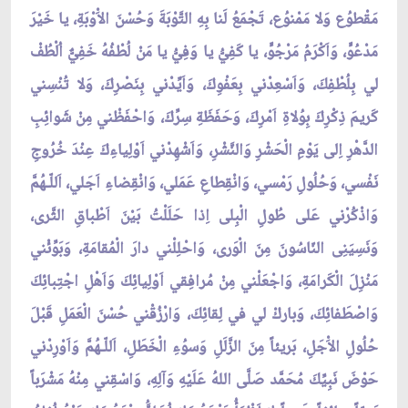
مَقْطوُع وَلا مَمْنوُع، تَجْمَعُ لَنا بِهِ التَّوْبَةَ وَحُسْنَ الاَْوْبَةِ، يا خَيْرَ
مَدْعُوٍّ، وَاَكْرَمُ مَرْجُوٍّ، يا كَفِيُّ يا وَفِيُّ يا مَنْ لُطْفُهُ خَفِيٌّ اُلْطُفْ
لي بِلُطْفِكَ، وَاَسْعِدْني بِعَفْوِكَ، وَاَيِّدْني بِنَصْرِكَ، وَلا تُنْسِني
كَريمَ ذِكْرِكَ بِوُلاةِ اَمْرِكَ، وَحَفَظَةِ سِرِّكَ، وَاحْفَظْني مِنْ شَوائِبِ
الدَّهْرِ اِلى يَوْمِ الْحَشْرِ وَالنَّشْرِ، وَاَشْهِدْني اَوْلِياءِكَ عِنْدَ خُرُوجِ
نَفْسي، وَحُلُولِ رَمْسي، وَانْقِطاعِ عَمَلي، وَانْقِضاءِ اَجَلي، اَللّـهُمَّ
وَاذْكُرْني عَلى طُولِ الْبِلى اِذا حَلَلْتُ بَيْنَ اَطْباقِ الثَّرى،
وَنَسِيَنِى النّاسُونَ مِنَ الْوَرى، وَاحْلِلْني دارَ الْمُقامَةِ، وَبَوِّئْني
مَنْزِلَ الْكَرامَةِ، وَاجْعَلْني مِنْ مُرافِقي اَوْلِيائِكَ وَاَهْلِ اجْتِبائِكَ
وَاصْطَفائِكَ، وَباركْ لي في لِقائِكَ، وَارْزُقْني حُسْنَ الْعَمَلِ قَبْلَ
حُلُولِ الاَْجَلِ، بَريئاً مِنَ الزَّلَلِ وَسوُءِ الْخَطَلِ، اَللّـهُمَّ وَاَوْرِدْني
حَوْضَ نَبِيِّكَ مُحَمَّد صَلَّى اللهُ عَلَيْهِ وَآلِهِ، وَاسْقِني مِنْهُ مَشْرَباً