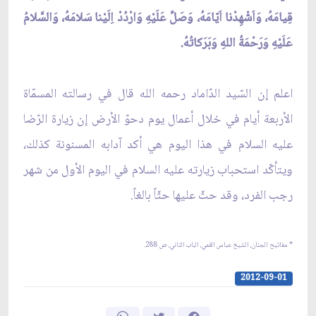
قِيامَهُ، وَاَشْهِدْنا اَيّامَهُ، وَصَلِّ عَلَيْهِ وَارْدُدْ اِلَيْنا سَلامَهُ، وَالسَّلامُ
عَلَيْهِ وَرَحْمَةُ اللهِ وَبَرَكاتُهُ.
اعلم إن السّيد الدّاماد رحمه الله قال في رسالته المسمّاة
الأربعة أيام في خلال أعمال يوم دحوّ الأرض إن زيارة الرّضا
عليه السلام في هذا اليوم هي أكد آدابه المسنونة كذلك،
ويتأكّد استحباب زيارته عليه السلام في اليوم الأول من شهر
رجب الفرد، وقد حثّ عليها حثّاً بالغاً.
* مفاتيح الجنان، الشيخ عباس القمي، الباب الثاني، ص 288.
2012-09-01