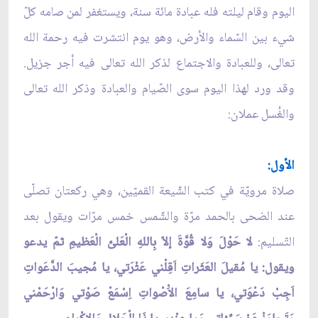
اليوم وقام ليلته فله عبادة مائة سنة، ويستغفر لمن صامه كلّ
شيء بين السّماء والأرض، وهو يوم انتشرت فيه رحمة الله
تعالى، وللعبادة والاجتماع لذكر الله تعالى فيه أجر جزيل.
وقد ورد لهذا اليوم سوى الصّيام والعبادة وذكر الله تعالى
والغُسل عملان:
الأول:
صلاة مرويّة في كتب الشّيعة القميّين، وهي ركعتان تصلّى
عند الضحى بالحمد مرّة والشّمس خمس مرّات ويقول بعد
التّسليم:
لا حَوْلَ وَلا قُوَّةَ إلاّ بِاللهِ الْعَلىِّ الْعَظيمِ ثمّ يدعو
ويقول: يا مُقيلَ العَثَراتِ اَقِلْني عَثْرَتي، يا مُجيبَ الدَّعَواتِ
اَجِبْ دَعْوَتي، يا سامِعَ الاَْصْواتِ اِسْمَعْ صَوْتي وَارْحَمْني