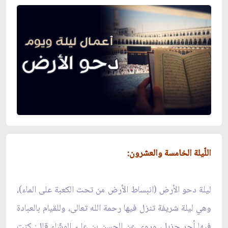
اللّيلة الخامسة والعشرون:
ليلة دحو الأرض (انبساط الأرض من تحت الكعبة على الماء)،
وهي ليلة شريفة تنزل فيها رحمة الله تعالى، وللقيام بالعبادة
فيها أجر جزيل، وروي عن الحسن بن عليّ الوشّاء قال: كنت