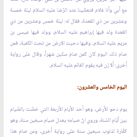
مع أبي وأنا غلام فتعشّينا عند الرّضا عليه السلام ليلة خمسة
وعشرين من ذي القعدة، فقال له: ليلة خمس وعشرين من ذي
القعدة ولد فيها إبراهيم عليه السلام، وولد فيها عيسى بن
مريم عليه السلام، وفيها دحيت الارض من تحت الكعبة، فمن
صام ذلك اليوم كان كمن صام ستّين شهراً، وقال على رواية
أخرى: ألا إن فيه يقوم القائم عليه السلام.
اليوم الخامس والعشرون:
يوم دحو الأرض، وهو أحد الأيام الأربعة التي خصّت بالصّيام
بين أيّام السّنة، وروي انّ صيامه يعدل صيام سبعين سنة، وهو
كفّارة لذنوب سبعين سنة على رواية أخرى، ومن صام هذا