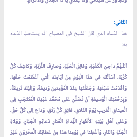
وَتَجاوَزْ عَنْ سَيِّئاتي وَما عِنْدي يا ذَا الْجَلالِ وَالاكْرامِ.
الثّاني:
هذا الدّعاء الذي قال الشّيخ في المصباح انّه يستحبّ الدّعاء
به:
اَللّـهُمَّ داحِيَ الْكَعْبَةِ، وَفالِقَ الْحَبَّةِ، وَصارِفَ اللَّزْبَةِ، وَكاشِفَ كُلِّ
كُرْبَة، اَسْاَلُكَ في هذَا الْيَوْمِ مِنْ اَيّامِكَ الَّتي اَعْظَمْتَ حَقَّها،
وَاَقْدَمْتَ سَبْقَها، وَجَعَلْتَها عِنْدَ الْمُؤْمِنينَ وَديعَةً، وَاِلَيْكَ ذَريعَةً،
وَبِرَحْمَتِكَ الْوَسيعَةِ اَنْ تُصَلِّيَ عَلى مُحَمَّد عَبْدِكَ الْمُنْتَجَبِ فِى
الْميثاقِ الْقَريبِ يَوْمَ التَّلاقِ، فاتِقِ كُلِّ رَتْق، وَداع اِلى كُلِّ حَقِّ،
وَعَلى اَهْلِ بَيْتِهِ الاَْطْهارِ الْهُداةِ الْمَنارِ دَعائِمِ الْجَبّارِ، وَوُلاةِ
الْجَنَّةِ وَالنّارِ، وَاَعْطِنا في يَوْمِنا هذا مِنْ عَطائِكَ الَْمخْزوُنِ غَيْرَ