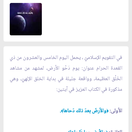
في التقويم الإسلاميّ ، يحمل اليوم الخامس والعشرون من ذي
القعدة الحرام عنوان: يوم دَحْو الأرض، لمشهد من مشاهد
الخَلْق العظيمة، وواقعة جليلة في بداية الخلق الإلهيّ، وهي
مذكورة في الكتاب العزيز في آيتين:
الأولى:
والأرضَ بعدَ ذلك دَحاها
.
﴾
﴿