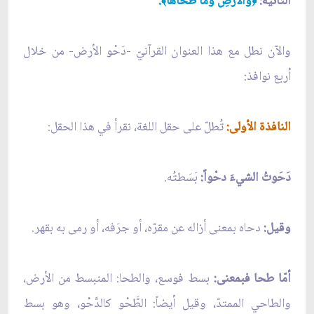
الثانية:
والأرضِ وما طَحاها
.
﴾
﴿
والآن نطل مع هذا العنوان القرآنيّ -دَحْو الأرض- من خلال
أربع نوافذ:
النافذة الأولى:
تُطلّ على حقل اللغة، نقرأ في هذا الحقل:
دَحَوتُ الشيءَ دحْواً:
بَسَطتُه.
وقيل:
دحاه بمعنى أزاله عن مقرّه، أو جرَفه، أو رمى به بقهر.
أمّا طحا فبمعنى:
بسط فوسع، والطحا: المنبسط من الأرض،
والطاحي الممتدّ، وقيل أيضاً: الطَّحْو كالدَّحْو، وهو بسط