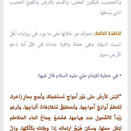
والتعجيب، فيكون المعنى: وأُقسم بالأرض والقويّ العجيب
الذي بَسَطها.
النافذة الثالثة:
نتعرّف من خلالها على ما ورد في روايات أهل
البيت النبوّة، وهي جملة وافرة جاءت في ظلّ آية دَحو
الأرض، منها:
• في خطبة للإمام عليّ عليه السلام قال فيها:
"كبَسَ الأرضَ على مَوْر أمواجٍ مُستَفحِلة، ولُججِ بحارٍ زاخرة،
تَلتطمُ أواذِيُّ أمواجِها، وتَصطفِقُ مُتَقاذِفاتُ أثباجِها، وتَرغو
زبَداً كالفُحول عند هِياجها، فخَضعَ جِماحُ الماء المتلاطم
لثِقَل حملها، وسكنَ هَيْجُ ارتمائه إذا وطِئتْه بكَلْكَلِها، وذلّ