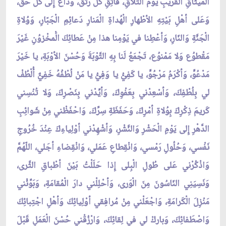
الْميثاقِ الْقَريبِ يَوْمَ التَّلاقِ، فاتِقِ كُلِّ رَتْق، وَداع إِلى كُلِّ حَقِّ،
وَعَلى أهْلِ بَيْتِهِ الأطْهارِ الْهُداةِ الْمَنارِ دَعائِمِ الْجَبّارِ، وَوُلاةِ
الْجَنَّةِ وَالنّارِ، وَأعْطِنا في يَوْمِنا هذا مِنْ عَطائِكَ الَْمخْزوُنِ غَيْرَ
مَقْطوُع وَلا مَمْنوُع، تَجْمَعُ لَنا بِهِ التَّوْبَةَ وَحُسْنَ الأوْبَةِ، يا خَيْرَ
مَدْعُوٍّ، وَأكْرَمُ مَرْجُوٍّ، يا كَفِيُّ يا وَفِيُّ يا مَنْ لُطْفُهُ خَفِيٌّ أُلْطُفْ
لي بِلُطْفِكَ، وَأسْعِدْني بِعَفْوِكَ، وَأيِّدْني بِنَصْرِكَ، وَلا تُنْسِني
كَريمَ ذِكْرِكَ بِوُلاةِ أمْرِكَ، وَحَفَظَةِ سِرِّكَ، وَاحْفَظْني مِنْ شَوائِبِ
الدَّهْرِ إِلى يَوْمِ الْحَشْرِ وَالنَّشْرِ، وَأشْهِدْني أوْلِياءِكَ عِنْدَ خُرُوجِ
نَفْسي، وَحُلُولِ رَمْسي، وَانْقِطاعِ عَمَلي، وَانْقِضاءِ أجَلي، اللّهُمَّ
وَاذْكُرْني عَلى طُولِ الْبِلى إِذا حَلَلْتُ بَيْنَ أطْباقِ الثَّرى،
وَنَسِيَنِي النّاسُونَ مِنَ الْوَرى، وَأحْلِلْني دارَ الْمُقامَةِ، وَبَوِّئْني
مَنْزِلَ الْكَرامَةِ، وَاجْعَلْني مِنْ مُرافِقي أوْلِيائِكَ وَأهْلِ اجْتِبائِكَ
وَاصْطَفائِكَ، وَباركْ لي في لِقائِكَ، وَارْزُقْني حُسْنَ الْعَمَلِ قَبْلَ