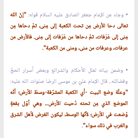
• وجاء عن الإمام جعفر الصادق عليه السلام قوله:
"إنّ الله
تعالى دحا الأرض مِن تحت الكعبة إلى مِنى، ثمّ دحاها مِن
مِنى إلى عَرَفات، ثمّ دحاها من عَرَفات إلى مِنى. فالأرض من
عرفات، وعرفات من منى، ومنى من الكعبة".
• وضمن بيانه لعلل الأحكام والشرائع وبعض أسرار الحجّ
وفضائله.. قال الإمام عليّ بن موسى الرضا صلوات الله عليه:
"وعلّة وضع البيت -أي الكعبة المشرّفة-وسطَ الأرض؛ أنّه
الموضع الذي مِن تحته دُحيت الأرض... وهي أوّل بقعةٍ
وُضعت في الأرض؛ لأنّها الوسط، ليكون الغرض لأهل الشرق
والغرب في ذلك سواء"
.