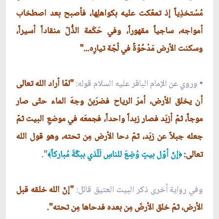
مُسْتخذِياً إذ تمعّكت عليه بكواهلِها، فأصبح بعد اصطخاب
أمواجه، ساجياً مقهوراً، وفي حَكَمة الذُّلّ منقاداً أسيراً،
وسكنت الأرض مَدْحُوّةً في لُجّة تيارِه..."
• وروي عن الإمام الباقر عليه السلام قوله:
"لمّا أراد الله تعالى
أن يخلق الأرض، أمرَ الرياح فضرَبنَ وجهَ الماء حتّى صار
موجاً، ثمّ أزبَد فصار زبداً واحداً، فجمعَه في موضعِ البيت ثمّ
جعله جبلاً عن زبَد، ثمّ دحا الأرض مِن تحته، وهو قول الله
تعالى:
إنّ أوّل بيتٍ وُضِعَ للناسِ لَلّذي ببكّةَ مُباركاً
".
﴾
﴿
وفي رواية أخرى ذكر البيت العتيق قائل:
"إنّ الله خلقه قبل
الأرض، ثمّ خلق الأرضَ مِن بعده فدحاها مِن تحته".