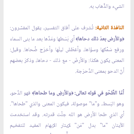
الشيء والذَّهاب به.
النافذة الثانية:
تُشرف على آفاق التفسير، يقول المفسّرون:
والأرض بعدَ ذلك دحاها
أي بَسَطها ومَدَّها بعد ما بنى السماء
﴾
﴿
ورفع سَمْكها وسوّاها، وأغطَشَ ليلَها وأخرَج ضُحاها. وقيل:
المعنى يكون هكذا: والأرضَ - مع ذلك - دحاها، وذكرَ بعضهم
أنّ الدحو بمعنى الدَّحرَجة.
أمّا الطَّحْو في قوله تعالى:
والأرضِ وما طحاها
فهو الدَّحو،
﴾
﴿
وهو البَسط، و"ما" موصولة، فيكون المعنى والذي "طحاها".
أي الذي طحا الأرض هو الله جلّت قدرته. وقد استخدمت
الآيتان "ما" بدل "مَن" لإيثار الإبهام المفيد للتفخيم