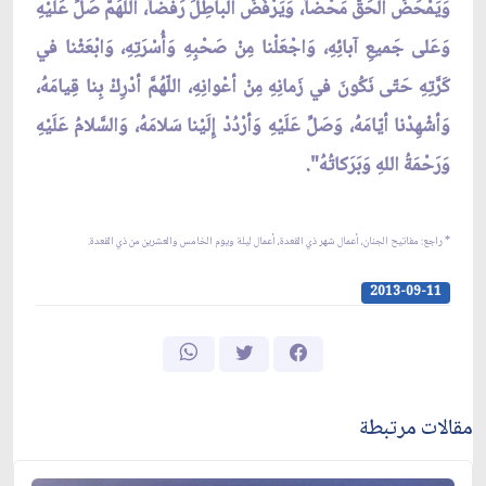
وَيَمْحَضَ الْحَقَّ مَحْضاً، وَيَرْفُضَ الْباطِلَ رَفْضاً، اللّهُمَّ صَلِّ عَلَيْهِ
وَعَلى جَميعِ آبائِهِ، وَاجْعَلْنا مِنْ صَحْبِهِ وَأُسْرَتِهِ، وَابْعَثْنا في
كَرَّتِهِ حَتّى نَكُونَ في زَمانِهِ مِنْ أعْوانِهِ، اللّهُمَّ أدْرِكْ بِنا قِيامَهُ،
وَأشْهِدْنا أيّامَهُ، وَصَلِّ عَلَيْهِ وَأرْدُدْ إِلَيْنا سَلامَهُ، وَالسَّلامُ عَلَيْهِ
وَرَحْمَةُ اللهِ وَبَرَكاتُهُ".
* راجع: مفاتيح الجنان، أعمال شهر ذي القعدة، أعمال ليلة ويوم الخامس والعشرين من ذي القعدة.
2013-09-11
مقالات مرتبطة