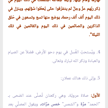
نهارها وقام ليلها. وأيّما جماعة اجتمعت في ذلك اليوم في
ذِكر ربّهم عزّ وجلّ لم يتفرّقوا حتّى يُعطَوا سُؤلهم، وينزل في
ذلك اليوم ألف ألف رحمة، يوضع منها تسع وتسعون في حَلق
الذاكرين والصائمين في ذلك اليوم والقائمين في تلك
الليلة".
4. ويُستحبّ الغُسل في يوم دحو الأرض، فضلاً عن الصيام
والعبادة وذِكر الله تبارك وتعالى.
5. وإلى ذلك هنالك عملان:
الأول:
صلاة مرويّة، وهي ركعتان تُصلّى عند الضحى بـ
"الحمد"
مرّة
و"الشمس"
خمس مرّات،
ويقول المصلّي بعد