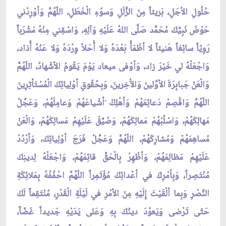
حُلُولِ الأجَلِ، بَريئاً مِنَ الزَّلَلِ وَسوُءِ الْخَطَلِ، اللّهُمَّ وَأوْرِدْني
حَوْضَ نَبِيِّكَ مُحَمَّد صَلَّى اللهُ عَلَيْهِ وَآلِهِ، وَاسْقِني مِنْهُ مَشْرَباً
رَوِيّاً سائِغاً هَنيئاً لا أظْمَأُ بَعْدَهُ وَلا أُحَلأ وِرْدَهُ وَلا عَنْهُ أُذاد،
وَاجْعَلْهُ لي خَيْرَ زاد، وَأوْفى ميعاد يَوْمَ يَقُومُ الأشْهادُ، اللّهُمَّ
وَالْعَنْ جَبابِرَةَ الأوَّلينَ وَالآْخِرينَ، وَبِحُقُوقِ أوْلِيائِكَ الْمُسْتَأثِرِينَ
اللّهُمَّ وَاقْصِمْ دَعائِمَهُمْ وَأهْلِكْ َأشْياعَهُمْ وَعامِلَهُمْ، وَعَجِّلْ
مَهالِكَهُمْ، وَاسْلُبْهُمْ مَمالِكَهُمْ، وَضَيِّقْ عَلَيْهِمْ مَسالِكَهُمْ، وَالْعَنْ
مُساهِمَهُمْ وَمُشارِكَهُمْ، اللّهُمَّ وَعَجِّلْ فَرَجَ أوْلِيائِكَ، وَأرْدُدْ
عَلَيْهِمْ مَظالِمَهُمْ، وَأظْهِرْ بِالْحَقِّ قائِمَهُمْ، وَاجْعَلْهُ لِدينِكَ
مُنْتَصِراً، وَبِأمْرِكَ في أعْدائِكَ مُؤْتَمِراً اللّهُمَّ احْفُفْهُ بِمَلائِكَةِ
النَّصْرِ وَبِما ألْقَيْتَ إِلَيْهِ مِنَ الأمْرِ في لَيْلَةِ الْقَدْرِ، مُنْتَقِماً لَكَ
حَتّى تَرْضى وَيَعوُدَ دينُكَ بِهِ وَعَلى يَدَيْهِ جَديداً غَضّاً،