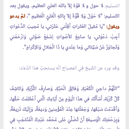
التسليم:
لا حول و لا قوّة إلاّ بالله العليّ العظيم. ويقول بعد
التّسليم: "لا حَوْلَ وَلا قُوَّةَ إلاّ بِاللهِ الْعَليِِّ الْعَظيمِ "،
ثمّ يدعو
ويقول:
"يا مُقيلَ العَثَراتِ أقِلْني عَثْرَتي، يا مُجيبَ الدَّعَواتِ
أجِبْ دَعْوَتي، يا سامِعَ الأصْواتِ اِسْمَعْ صَوْتي وَارْحَمْني
وَتَجاوَزْ عَنْ سَيِّئاتي وَما عِنْدي يا ذَا الْجَلالِ وَالإكْرامِ".
وقد ورد عن الشّيخ في المصباح انّه يستحبّ هذا الدّعاء:
"اللّهُمَّ داحِيَ الْكَعْبَةِ، وَفالِقَ الْحَبَّةِ، وَصارِفَ اللَّزْبَةِ، وَكاشِفَ
كُلِّ كُرْبَة، أسْألُكَ في هذَا الْيَوْمِ مِنْ أيّامِكَ الَّتي أعْظَمْتَ حَقَّها،
وَأقْدَمْتَ سَبْقَها، وَجَعَلْتَها عِنْدَ الْمُؤْمِنينَ وَديعَةً، وَإِلَيْكَ ذَريعَةً،
وَبِرَحْمَتِكَ الْوَسيعَةِ أنْ تُصَلِّيَ عَلى مُحَمَّد عَبْدِكَ الْمُنْتَجَبِ فِي