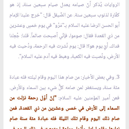
الروايات يُذكر أنّ صيامه يعدل صيام سبعين سنة، إذ هو
كفّارة لذنوب سبعين سنة. عن الصَّيقل قال:
"خرج علينا الإمام
أبو الحسن الرضا عليه السلام بـ"مَرُو" في يوم خمسٍ وعشرين
من ذي القعدة فقال: صوموا، فإنّي أصبحت صائماً. قلنا: جُعِلنا
فداك، أيّ يوم هو؟! قال: يوم نُشرت فيه الرحمة، ودُحيت فيه
الأرض، ونُصبت فيه الكعبة، وهبط فيه آدم عليه السلام".
3. وفي بعض الأخبار: من صام هذا اليوم وقام ليلته فله عبادة
مئة سنة، ويستغفر لمن صامه كلُّ شيء بين السماء والأرض.
فعن أمير المؤمنين عليه السلام:
"إنّ أوّل رحمة نزلت من
السماء إلى الأرض في خمس وعشرين من ذي القعدة، فمن
صام ذلك اليوم وقام تلك الليلة فله عبادة مئة سنة صام