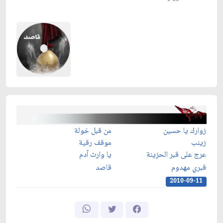
زوارك يا حسين
من قبل خولة
زينب
موقف رقية
عرج على قبر الحزينة
يا وارث آدم
قبري مهدوم
قاصد
2010-09-11