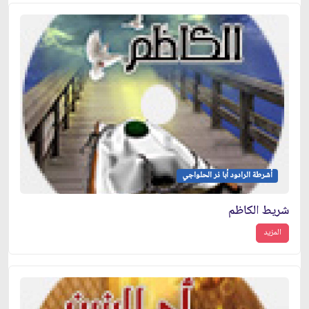
أشرطة الرادود أبا ذر الحلواجي
شريط الكاظم
المزيد