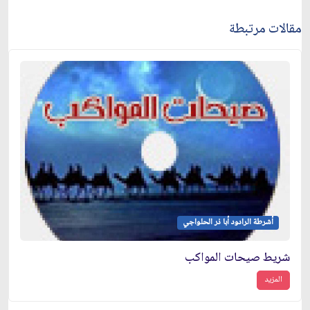
مقالات مرتبطة
أشرطة الرادود أبا ذر الحلواجي
شريط صيحات المواكب
المزيد