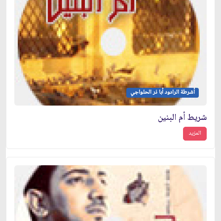
أشرطة الرادود أبا ذر الحلواجي
شريط أم البنين
المزيد