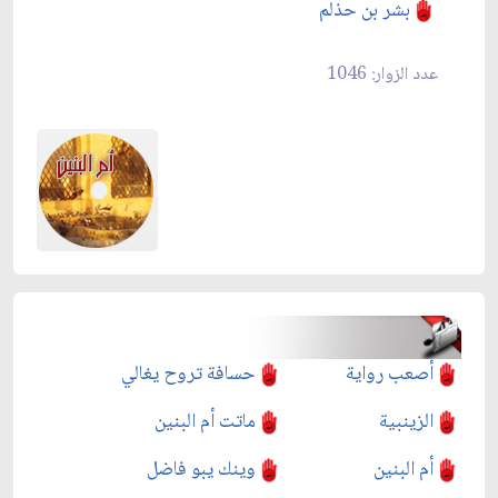
بشر بن حذلم
عدد الزوار: 1046
أصعب رواية
حسافة تروح يغالي
الزينبية
ماتت أم البنين
أم البنين
وينك يبو فاضل