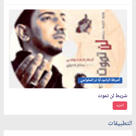
أشرطة الرادود أبا ذر الحلواجي
شريط لن تموت
المزيد
التطبيقات