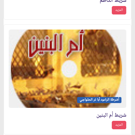
شريط الكاظم
المزيد
أشرطة الرادود أبا ذر الحلواجي
شريط أم البنين
المزيد