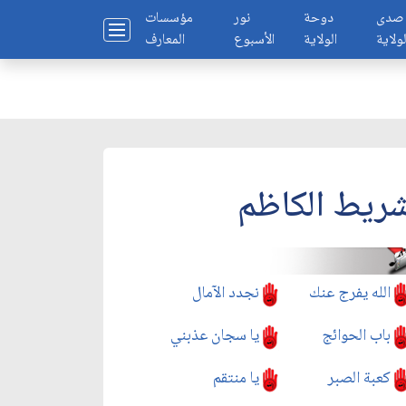
صدى
دوحة
نور
مؤسسات
لولاية
الولاية
الأسبوع
المعارف
ريط الكاظم
الله يفرج عنك
نجدد الآمال
باب الحوائج
يا سجان عذبني
كعبة الصبر
يا منتقم