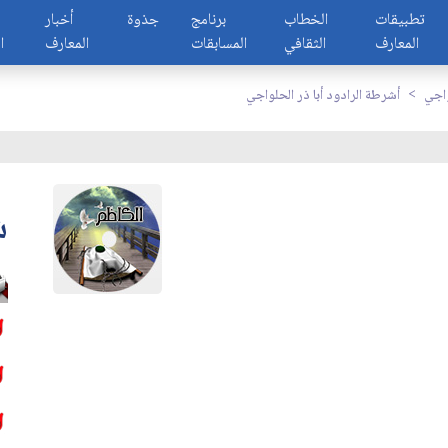
تطبيقات
الخطاب
برنامج
جذوة
أخبار
المعارف
الثقافي
المسابقات
المعارف
ا
واجي
أشرطة الرادود أبا ذر الحلواجي
ش