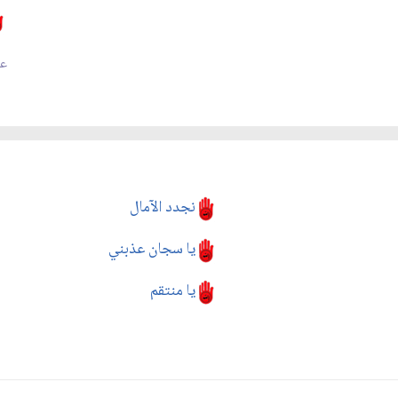
عدد
نجدد الآمال
يا سجان عذبني
يا منتقم