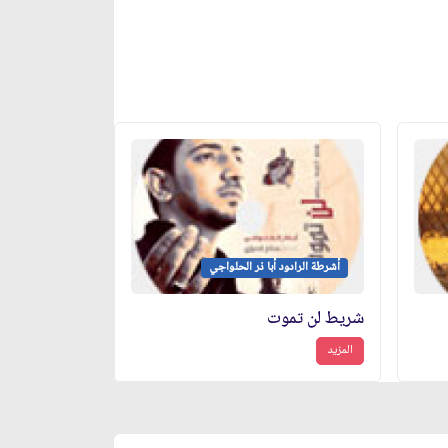
أشرطة الرادود أبا ذر الحلواجي
شريط لن تموت
المزيد