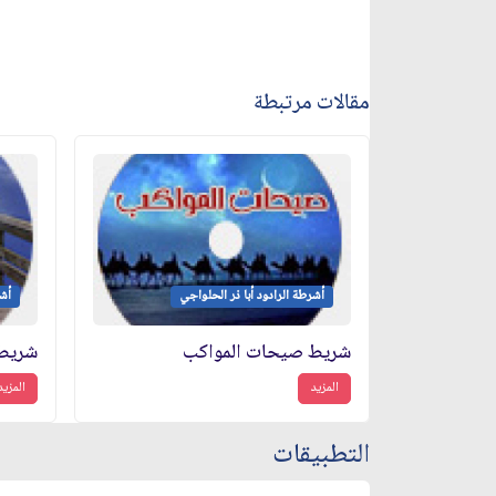
مقالات مرتبطة
أشرطة الرادود أبا ذر الحلواجي
أشر
شريط صيحات المواكب
شريط 
المزيد
المزيد
التطبيقات