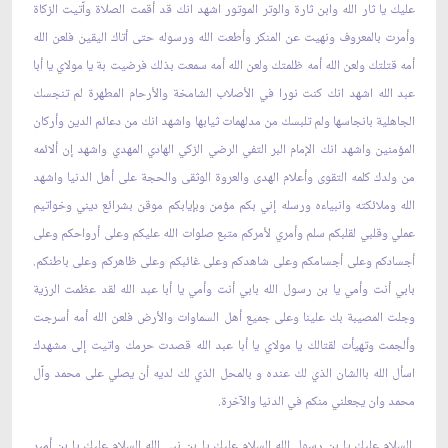
عليك يا ثار الله وابن ثارة والوتر الموتور اشهد انك قد أقمت الصلاة واّتيت الزكاة
وأمرت بالمعروف ونهيت عن المنكر وأطعت الله ورسوله حتى أتاك اليقين فلعن الله
أمه قتلتك ولعن الله أمه ظلمتك ولعن الله أمه سمعت بذلك فرضيت بة يا مولاي يا أبا
عبد الله اشهد انك كنت نورا في الأصلاب الشامخة والأرحام المطهرة لم تنجسك
الجاهلية بانجاسها ولم تلبسك من مدلهمات ثيابها واشهد انك من دعائم الدين وأركان
المؤمنين واشهد انك الإمام البر التفي الرضي الزكي الهادي المهدي واشهد إن ألائمه
من ولدك كلمه التقوى وأعلام الهدى والعروة الوثقى والحجة على أهل الدنيا واشهد
الله وملائكته وانبياءه ورسله إني بكم مؤمن وبإيابكم موقن بشرائع ديني وخواتيم
عملي وقلبي لقلبكم سلم وأمري لأمركم متبع صلوات الله عليكم وعلى أرواحكم وعلى
أجسادكم وعلى أجسامكم وعلى شاهدكم وعلى غائبكم وعلى ظاهركم وعلى باطنكم.
بابي أنت وأمي يا بن رسول الله بابي أنت وأمي يا أبا عبد الله لقد عظمت الرزية
وجلت المصيبة بك علينا وعلى جميع أهل السماوات والأرض فلعن الله أمه أسرجت
وألجمت وتهيأت لقتالك يا مولاي يا أبا عبد الله قصدت حرمك واتيت إلى مشهدك
اسأل الله باالشان الذي لك عنده و بالمحل الذي لك لديه أن يصلي على محمد واّل
محمد وان يجعلني منكم في الدنيا والآخرة.
السلام عليك يا بن رسول الله السلام عليك يا بن نبي الله السلام عليك يا بن أمير