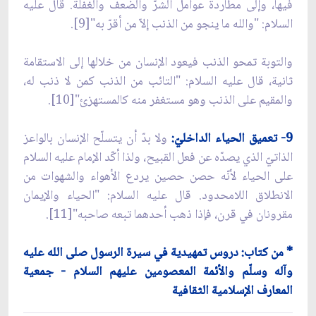
فيها، وإلى مطاردة عوامل الشرّ والضعف والغفلة. قال عليه
السلام: "والله ما ينجو من الذنب إلاّ من أقرّ به"[9].
والتوبة تمحو الذنب فيعود الإنسان من خلالها إلى الاستقامة
ثانية، قال عليه السلام: "التائب من الذنب كمن لا ذنب له،
والمقيم على الذنب وهو مستغفر منه كالمستهزئ"[10].
9- تعميق الحياء الداخليّ:
ولا بدّ أن يتسلّح الإنسان بالواعز
الذاتيّ الذي يصدّه عن فعل القبيح، ولذا أكّد الإمام عليه السلام
على الحياء لأنّه حصن حصين يردع الأهواء والشهوات من
الانطلاق اللامحدود. قال عليه السلام: "الحياء والإيمان
مقرونان في قرن، فإذا ذهب أحدهما تبعه صاحبه"[11].
* من كتاب: دروس تمهيدية في سيرة الرسول صلى الله عليه
وآله وسلّم والأئمة المعصومين عليهم السلام - جمعية
المعارف الإسلامية الثقافية