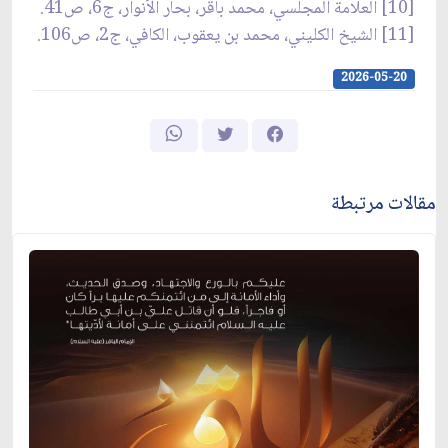
[10] العلامة المجلسي، محمد باقر، بحار الأنوار، ج6، ص41.
[11] الشيخ الكليني، محمد بن يعقوب، الكافي، ج2، ص106.
2026-05-20
مقالات مرتبطة