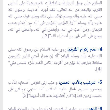
السلام على جعل الروابط والعلاقات الاجتماعية على أساس
القرب والبعد من الله تعالى، فقد أورد أحاديث لرسول الله
صلى الله عليه وآله وسلم تؤكّد على ذلك ومنها قوله صلى الله
عليه وآله وسلم: "ودّ المؤمن للمؤمن في الله من أعظم شعب
الإيمان، ومن أحبّ في الله، وأبغض في الله، وأعطى في الله،
ومنع في الله, فهو من أصفياء الله"[3].
4- عدم إكرام الشّرير:
روى عليه السلام عن رسول الله صلى
الله عليه وآله وسلم قوله: "ألا إنّ شرار أمتي الذين يكرمون
مخافة شرّهم، إلا وإنّ من أكرمه النّاس اتّقاء شرّه فليس منّي"
[4].
5- الترغيب بالأدب الحسن:
وحبّب إلى نفوس أصحابه الأدب
وحسن السيرة، فقال عليه السلام: "ما استوى رجلان في
حسب ودين قط إلاّ كان أفضلهما عند الله آدبهما"[5].
6- الزهد:
وروى عليه السلام عن الإمام عليّ عليه السلام قوله: