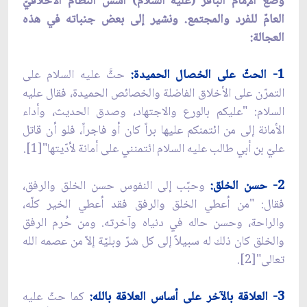
وضع الإمام الباقر (عليه السلام) أسس النظام الأخلاقيّ
العامّ للفرد والمجتمع. ونشير إلى بعض جنباته في هذه
العجالة:
1- الحثّ على الخصال الحميدة:
حثَّ عليه السلام على
التمرّن على الأخلاق الفاضلة والخصائص الحميدة، فقال عليه
السلام: "عليكم بالورع والاجتهاد، وصدق الحديث، وأداء
الأمانة إلى من ائتمنكم عليها براً كان أو فاجراً، فلو أن قاتل
عليّ بن أبي طالب عليه السلام ائتمنني على أمانة لأدّيتها"[1].
2- حسن الخلق:
وحبّب إلى النفوس حسن الخلق والرفق،
فقال: "من أعطي الخلق والرفق فقد أعطي الخير كلّه،
والراحة، وحسن حاله في دنياه وآخرته. ومن حُرم الرفق
والخلق كان ذلك له سبيلاً إلى كل شرّ وبليّة إلاّ من عصمه الله
تعالى"[2].
3- العلاقة بالآخر على أساس العلاقة بالله:
كما حثّ عليه