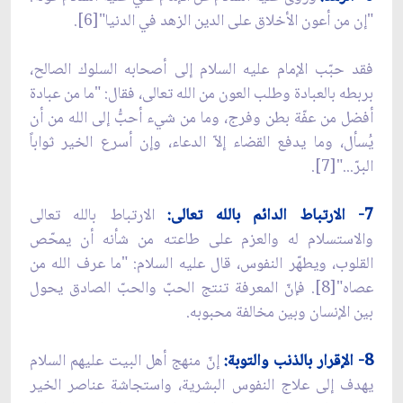
"إن من أعون الأخلاق على الدين الزهد في الدنيا"[6].
فقد حبّب الإمام عليه السلام إلى أصحابه السلوك الصالح،
بربطه بالعبادة وطلب العون من الله تعالى، فقال: "ما من عبادة
أفضل من عفّة بطن وفرج، وما من شيء أحبُّ إلى الله من أن
يُسأل، وما يدفع القضاء إلاّ الدعاء، وإن أسرع الخير ثواباً
البرّ..."[7].
7- الارتباط الدائم بالله تعالى:
الارتباط بالله تعالى
والاستسلام له والعزم على طاعته من شأنه أن يمحّص
القلوب، ويطهّر النفوس، قال عليه السلام: "ما عرف الله من
عصاه"[8]. فإنّ المعرفة تنتج الحبّ والحبّ الصادق يحول
بين الإنسان وبين مخالفة محبوبه.
8- الإقرار بالذنب والتوبة:
إنّ منهج أهل البيت عليهم السلام
يهدف إلى علاج النفوس البشرية، واستجاشة عناصر الخير