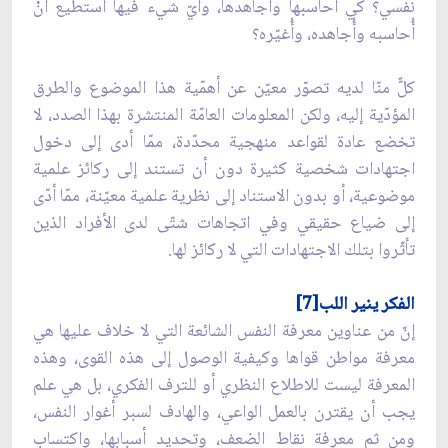
نفسي؟ كي أُحاسبها وأُجاهدها، وأيّ شيء فيها أستطيع أنْ
أُحاسبه وأُجاهده، وأُغيّره؟
كلٌّ منّا لديه تصوّر معيّن عن أهمّية هذا الموضوع والطرق
المؤدّية إليه، ولكن المعلومات العامّة المنتشرة بهذا الصدد، لا
تخضع عادة لقواعد منهجية محدّدة، ممّا أدى إلى دخول
اجتهادات شخصية كثيرة دون أن تستند إلى ركائز علمية
موضوعية، أو بدون الاستناد إلى نظرية علمية معيّنة، ممّا أدّى
إلى ضياع حقيقي وفي اتجاهات شتّى لدى الأفراد الذين
تأثّروا بتلك الاجتهادات التي لا ركائز لها.
الفكر ينير اللب[7]
إنّ من عناوين معرفة النفس الشائعة التي لا خلاف عليها هي
معرفة مواطن قواها وكيفية الوصول إلى هذه القوى، وهذه
المعرفة ليست للاطلاع النظري أو للترف الفكري، بل هي علم
يجب أن يقترن بالعمل الواعي، والهادف لسبر أغوار النفس،
ومن ثم معرفة نقاط الضعف، وتحديد أسبابها، واكتساب