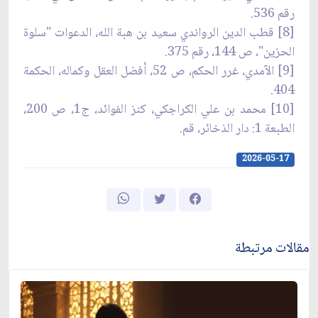
رقم 536.
[8] قطب الدين الرواندي سعيد بن هبة الله، الدعوات "سلوة
الحزين"، ص 144، رقم 375.
[9] الآمدي، غرر الحكم، ص 52، أفضل العقل وكماله، الحكمة
404.
[10] محمد بن علي الكراجكي، كنز الفوائد، ج1، ص 200،
الطبعة 1: دار الذخائر، قم.
2026-05-17
مقالات مرتبطة