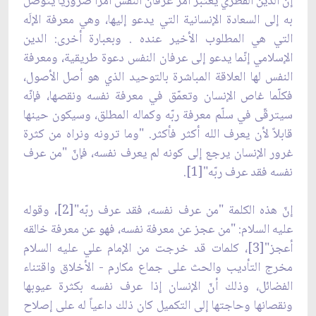
إنّ الدين الفطري يعتبر أمر عرفان النفس أمراً ضرورياً يتوصّل
به إلى السعادة الإنسانية التي يدعو إليها، وهي معرفة الإلَه
التي هي المطلوب الأخير عنده . وبعبارة أخرى: الدين
الإسلامي إنّما يدعو إلى عرفان النفس دعوة طريقية، ومعرفة
النفس لها العلاقة المباشرة بالتوحيد الذي هو أصل الأصول،
فكلّما غاص الإنسان وتعمّق في معرفة نفسه ونقصها، فإنّه
سيترقّى في سلّم معرفة ربّه وكماله المطلق، وسيكون حينها
قابلاً لأن يعرف الله أكثر فأكثر. "وما ترونه ونراه من كثرة
غرور الإنسان يرجع إلى كونه لم يعرف نفسه، فإنّ "من عرف
نفسه فقد عرف ربّه"[1].
إنّ هذه الكلمة "من عرف نفسه، فقد عرف ربّه"[2]، وقوله
عليه السلام: "من عجز عن معرفة نفسه، فهو عن معرفة خالقه
أعجز"[3]، كلمات قد خرجت من الإمام علي عليه السلام
مخرج التأديب والحث على جماع مكارم - الأخلاق واقتناء
الفضائل، وذلك أنّ الإنسان إذا عرف نفسه بكثرة عيوبها
ونقصانها وحاجتها إلى التكميل كان ذلك داعياً له على إصلاح