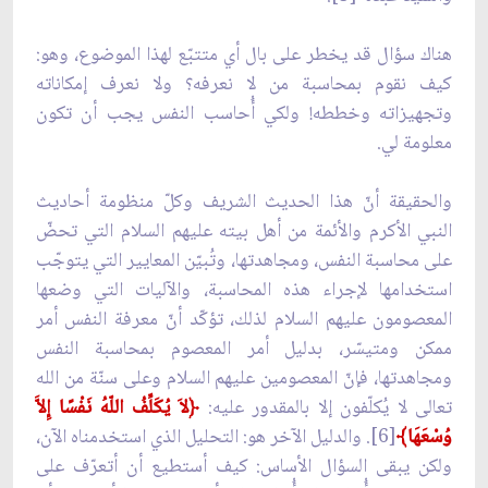
هناك سؤال قد يخطر على بال أي متتبّع لهذا الموضوع، وهو:
كيف نقوم بمحاسبة من لا نعرفه؟ ولا نعرف إمكاناته
وتجهيزاته وخططه! ولكي أُحاسب النفس يجب أن تكون
معلومة لي.
والحقيقة أنّ هذا الحديث الشريف وكلّ منظومة أحاديث
النبي الأكرم والأئمة من أهل بيته عليهم السلام التي تحضّ
على محاسبة النفس، ومجاهدتها، وتُبيّن المعايير التي يتوجّب
استخدامها لإجراء هذه المحاسبة، والآليات التي وضعها
المعصومون عليهم السلام لذلك، تؤكّد أنّ معرفة النفس أمر
ممكن ومتيسّر، بدليل أمر المعصوم بمحاسبة النفس
ومجاهدتها، فإنّ المعصومين عليهم السلام وعلى سنّة من الله
تعالى لا يُكلّفون إلا بالمقدور عليه:
﴿لاَ يُكَلِّفُ اللّهُ نَفْسًا إِلاَّ
وُسْعَهَا﴾
[6]. والدليل الآخر هو: التحليل الذي استخدمناه الآن،
ولكن يبقى السؤال الأساس: كيف أستطيع أن أتعرّف على