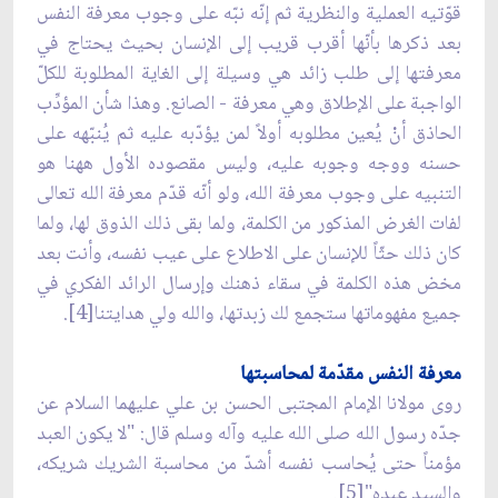
قوّتيه العملية والنظرية ثم إنّه نبّه على وجوب معرفة النفس
بعد ذكرها بأنّها أقرب قريب إلى الإنسان بحيث يحتاج في
معرفتها إلى طلب زائد هي وسيلة إلى الغاية المطلوبة للكلّ
الواجبة على الإطلاق وهي معرفة - الصانع. وهذا شأن المؤدِّب
الحاذق أنْ يُعين مطلوبه أولاً لمن يؤدّبه عليه ثم يُنبّهه على
حسنه ووجه وجوبه عليه، وليس مقصوده الأول ههنا هو
التنبيه على وجوب معرفة الله، ولو أنّه قدّم معرفة الله تعالى
لفات الغرض المذكور من الكلمة، ولما بقى ذلك الذوق لها، ولما
كان ذلك حثّاً للإنسان على الاطلاع على عيب نفسه، وأنت بعد
مخض هذه الكلمة في سقاء ذهنك وإرسال الرائد الفكري في
جميع مفهوماتها ستجمع لك زبدتها، والله ولي هدايتنا[4].
معرفة النفس مقدّمة لمحاسبتها
روى مولانا الإمام المجتبى الحسن بن علي عليهما السلام عن
جدّه رسول الله صلى الله عليه وآله وسلم قال: "لا يكون العبد
مؤمناً حتى يُحاسب نفسه أشدّ من محاسبة الشريك شريكه،
والسيد عبده"[5].