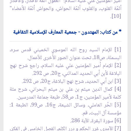
أمير المؤمنين علي عليه السلام: "العقول أئمّة الأفكار، والأفكار
أئمّة القلوب، والقلوب أئمّة الحواسّ، والحواسّ أئمّة الأعضاء"
[10].
* من كتاب: المهتدون - جمعية المعارف الإسلامية الثقافية
[1] الإمام السيد روح الله الموسوي الخميني قدس سره،
البسملة، ص18، تحت عنوان الصور الأخرى للأعمال.
[2] الإمام أمير المؤمنين علي عليه السلام، راجع شرح نهج
البلاغة لأبن أبي الحديد المدائني، ج20، ص 292.
[3] ابن أبي الحديد، شرح نهج البلاغة، ج20، ص 292.
[4] كمال الدين ميثم بن علي بن ميثم البحراني، شرح مئة
كلمة لأمير المؤمنين، ج1، ص58، طبعة جماعة المدرسين.
[5] الحُر العاملي، وسائل الشيعة، ج16، ص99، الطبعة 1:
مؤسسة آل البيت، قم.
[6] سورة البقرة، الآية 286.
[7] الآمدي، غرر الحكم و درر الكلم، الفصل الخامس في الفكر،