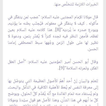
الخبرات اللازمة للتخلّص منها.
قال مولانا الإمام المجتبى عليه السلام: "عجب لمن يتفكّر في
مأكوله . كيف لا يتفكّر في معقوله، فيُجنّب بطنه ما يؤذيه،
ويودع صدره ما يُرديه"[8]. هذا كلامه عليه السلام بعين
لفظه، فأمعِن النظر فيه تجده كنزاً لا يُقدّر بثمن، ودعوة لا
نظير لها على طول الزمن وجّهها سبط المصطفى إمامنا
الحسن.
وقال أبو الحسن أمير المؤمنين عليه السلام: "أصل العقل
الفكر، وثمرته السلامة"[9].
للعلم والبيان إنّ أحد أهمّ الأصول العظيمة التي يتوصّل بها
إلى معرفة النفس لم يُعطَ الأهمّية الكافية في التأمّل والبحث،
ولم يُستفاد منه تمام الفائدة مع أنّه يُقدّم كلّ الحلول، ويوضح
كلّ ما أبهم في هذا الشأن، وهذا الأصل هو قول سيّدنا ومولانا