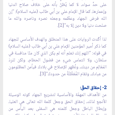
على حدٍّ سواء، لا كما يُظنّ بأنه على خلاف صلاح الدنيا
وإعمارها، كما قال الإمام علي بن أبي طالب (عليه السلام): "إن
الله فرض الجهاد وعظّمه وجعله نصره وناصره والله ما
صلحت دنيا ولا دين إلا به"[2].
لذا أكّدت الروايات على هذا المنطلق والهدف الأساسي للجهاد
كما ذكر أمير المؤمنين الإمام علي بن أبي طالب (عليه السلام)
في قوله: "اللهم إنك تعلم أنه لم يكن الذي كان منّا منافسة في
سلطان، ولا التماس شيءٍ من فضول الحطام، ولكن لنَرِدَ
المَعَالِم من دينك، ونُظهِر الإصلاح في بلادك فيأمن المظلومون
من عبادك، وتقام المُعَطَّلَةُ من حدودك"[3].
2- إحقاق الحقّ:
من الأهداف المهمّة والأساسية لتشريع الجهاد كونه الوسيلة
الأنجع لذلك، إحقاق الحق وجعل كلمة الله تعالى هي العليا،
وإبطال الباطل وجعل كلمته هي السفلى بعد اليأس من