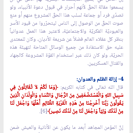
يسمعوا مقالة الحقّ لأنهم أحرار في قبول دعوة الأنبياء، ولو
تصدّى فرد أو جماعة لسلب هذا الحقّ المشروع منهم أو منع
صوت الحقّ من الوصول إلى الناس ليتحرّروا من قيود الأسر
والعبوديّة الفكريّة والاجتماعيّة، لاعتبر هذا العمل عدوانياً
بنظر كل عقلاء العالم فضلاً عن شريعة الأديان، وكان للمعتدى
عليه حق الاستفادة من جميع الوسائل المتاحة لتهيئة هذه
الحريّة، ولو كان ذلك عبر استخدام القوّة المشروعة كالجهاد
والقتال العسكريين.
4- إزالة الظلم والعدوان:
قال الله تعالى في كتابه الكريم:
﴿وَمَا لَكُمْ لاَ تُقَاتِلُونَ فِي
سَبِيلِ اللهِ وَالْمُسْتَضْعَفِينَ مِنَ الرِّجَالِ وَالنِّسَاءِ وَالْوِلْدَانِ الَّذِينَ
يَقُولُونَ رَبَّنَا أَخْرِجْنَا مِنْ هَذِهِ الْقَرْيَةِ الظَّالِمِ أَهْلُهَا وَاجْعَل لَنَا
مِنْ لَدُنْكَ وَلِيّاً وَاجْعَل لَنَا مِنْ لَدُنْكَ نَصِير﴾
[6].
إنَّ المؤمن المجاهد أبعد ما يكون عن الأنانية والعيش ضمن