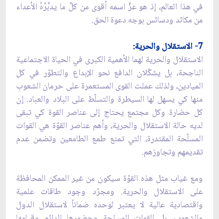
في هذا العالم، إذ هو عزَّ اسمه أقوى من كلِّ ما يدبِّرُهُ الأعداء
من مكائد ودسائس بوجه دعوة الحق.
7- الاستقلال والحرية:
الاستقلال والحرية لهما الأهمية الكبرى في الحياة الاجتماعية
الناجحة، بل يشكّلان الدافع نحو الإبداع والتطوّر في كل
الميادين، ولذلك عملت القوى المستعمرة على حرمان الشعوب
منها كي يسهل لها السيطرة والتسلّط على البلاد والعباد. إن
كل حضارة وكل مجتمع يحتاج إلى عناصر القوة كي تبقى
لديه حالة الاستقلال والحرية، وأهم عناصر القوّة هي القوات
المسلّحة المقتدرة، التي تمنع طمع الطامعين وتضمن عدم
تقديمهم وتجاوزهم.
ومع غياب مثل هذه القوّة سيكون من غير الممكن المحافظة
على الاستقلال والحرية. ومجرّد وجود طاقات علمية
واقتصادية عالية لا يعتبر لوحده ضماناً لاستقلال الدول
والشعوب، بل القوات المسلحة وحضورها الدائم وقيامها