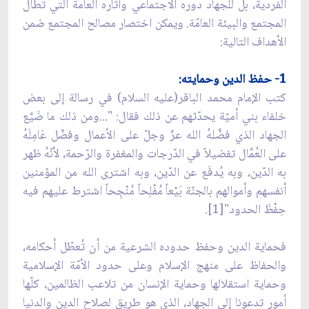
الفردية، بل للجهاد دوره الاجتماعي وآثاره العامة التي تطال
المجتمع والبيئة العامّة. ويمكن اختصار مصالح المجتمع ضمن
الأهداف التالية:
1- حفظ الدين وحمايته:
كتب الإمام محمد الباقر(عليه السلام) في رسالة إلى بعض
خلفاء بني أميّة يحدّثهم عن ذلك فقال: "...ومن ذلك ما ضَيَّع
الجهاد الذي فضَّلهُ الله عزّ وجلّ على الأعمال وفضّل عَامِلَهُ
على العُمَّال تفضيلاً في الدّرجات والمغفرة والرّحمة، لأنّهُ ظهر
به الدّين، وبه يُدفَع عن الدّين، وبه اشترى الله من المؤمنين
أنفسهم وأموالهم بالجنّة بَيْعاً مُفْلِحاً مُنْجِحاً اشترط عليهم فيه
حِفْظَ الحدود"[1].
فحماية الدين وحفظ حدوده الشرعية من أن تُعطّل أحكامه،
والحفاظ على منهج الإسلام وعلى حدود الأمّة الإسلامية
وحماية استقلالها وحماية الإنسان من تلاعب الظالمين، كلّها
أمور تدعونا إلى الجهاد، الذي هو طريق لصلاح الدين والدنيا