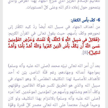
لتعاليم الإسلام العزيز الذي شرَّع الجهاد بهذا الغرض والذي
يتمحور حول إعلاء ذكر الله وعلى كلّ المستويات.
6- كفّ بأس الكفار:
من أهداف الجهاد في سبيل الله أيضاً ردّ كيد الكفّار إلى
نحورهم وكفّ بأسهم، حيث يقول تعالى في القرآن الكريم:
﴿فَقَاتِلْ فىِ سَبِيلِ اللَّهِ لَا تُكلَّفُ إِلَّا نَفْسَكَ وَحَرِّضِ المْؤْمِنِينَ
عَسىَ اللَّهُ أَن يَكُفَّ بَأْسَ الَّذِينَ كَفَرُواْ وَاللَّهُ أَشَدُّ بَأْسًا وَأَشَدُّ
تَنكِيلً﴾
[8].
بعد أن أمر الله تعالى نبيّه محمد (صلى الله عليه وآله وسلم)
بمواجهة أعدائه وجهادهم، رغم قلّة الناصر، بيّن له أحد
الأهداف الأساسية لهذا التكليف المقدّس، ألا وهو الجهاد في
سبيل الله والذي هو الطريق لكسر شوكة الظالمين وقوّتهم،
وكفّ أذاهم وشدّتهم وبأسهم عن المؤمنين الموحّدين. كما أمره
(صلى الله عليه وآله وسلم) بالالتزام بهذا التكليف ولو كان
وحيداً فريداً، معتمداً على الله تعالى مصدر كلّ قدرة وقوّة