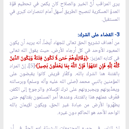
يرى المراقب أنَّ الخير والصلاح كان يكمن في تحطيم قوّة
العدوّ العسكرية لتصبح الطريق أسهل أمام انتصارات كبرى في
المستقبل.
3- القضاء على الشرك:
من أهداف تشريع الحق تعالى للجهاد أيضاً، أنه يريد أن يكون
المعبود الأوحد في كل أرجاء الأرض، حيث يقول الله تعالى
في كتابه العزيز:
﴿وَقَاتِلُوهُمْ حَتىَ‏ لَا تَكُونَ فِتْنَةٌ وَيَكُونَ الدِّينُ
كُلُّهُ لِلَّهِ فَإِنِ انتَهَوْاْ فَإِنَّ اللَّهَ بِمَا يَعْمَلُونَ بَصِيرٌ﴾
[5]، إنّ المراد
بالفتنة هنا الشرك بالله. وكفّار قريش كانوا يقبضون على
المؤمنين بالنبي محمد (صلى الله عليه وآله وسلم) وبرسالته
ويعذّبونهم ويجبرونهم على ترك الإسلام والرجوع إلى الكفر،
فعُرف عملهم هذا بالفتنة، وعندها أُمر المسلمون بقتالهم حتى
يطهّروا الأرض من عبادة غير الحق، ويكون الإيمان بالله
الواحد الأحد هو الحاكم دون غيره.
إنّ الناس في جميع المجتمعات البشريّة لهم الحقّ في أن