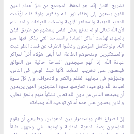
تشريع القتال إنّما هو لحفظ المجتمع من شرّ أعداء الدين
الذين يسعون إلى إطفاء نور الله وذكره. ولولا ذلك لهُدّمت
المعابد الدينية والمشاعر الإلهية ونسخت العبادات والمناسك،
لأن اللّه تعالى لو لم يدفع بعض الناس ببعضهم عن طريق الإذن
بالجهاد، لهدّمت أماكن العبادة والمساجد التي يذكر فيها اسم
اللّه. ولو تكاسل المؤمنون وغضّوا الطرف عن فساد الطواغيت
والمستكبرين ومنحوهم الطاعة، لما أبقى هؤلاء أثراً لمراكز
عبادة اللّه. إذ أنّهم سيجدون الساحة خالية من العوائق
فيعملون على تخريب المعابد، لأنّها تبثّ الوعي في الناس،
وتعبّؤهم في مجابهة الظلم والكفر والانحراف. وإنّ كلّ دعوةٍ
لعبادة اللّه وتوحيده تعارضها دعوة المتجبّرين الذين يريدون
أن يعبدهم الناس من دون الله تعالى تشبُّهاً منهم بالحق تعالى،
والذين يعملون على هدم أماكن توحيد اللّه وعبادته.
إنّ الصراع قائم وباستمرار بين الدعوتين، وطبيعيّ أن يقوم
المؤمنون بصدّ الدعوة المقابلة والوقوف في وجهها، طبقاً