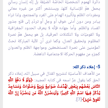
دائرة الهموم الشخصيّة الخاصّة الضيّقة بل إنَّه إنسان رساليّ
يحمل همّ الإنسانية كلها، ويستشعر أكثر من غيره معاني
ومفردات الظلم وتأثيره الهدام على الفرد والمجتمع، ولذا تراه
يبادر ومن دون أدنى خوفٍ أو وجلٍ أو تردّدٍ إلى قلع جذور
الفساد والظلم. وأما جهاده فإنَّه لا يعرف الحدود الجغرافية
ولا القوميّات ولا التكتلات العرقية، بل هو يحمل همَّ نصرة
المظلوم وتحقيق العدل، وكما ترى أن الآية المباركة تحثّ
المؤمنين على نصرة المستضعفين ومواجهة الظلم والعدوان
كجزءٍ من مفهوم الحركة الاجتماعية الناهضة.
5- إعلاء ذكر الله:
من الأهداف الأساسيّة لتشريع القتال في سبيل الله، إعلاء ذكر
الحق كما يقول عزّ اسمه في كتابه المجيد:
﴿وَلَوْ لَا دَفْعُ اللَّهِ
النَّاسَ بَعْضَهُم بِبَعْضٍ لهَّدِّمَتْ صَوَامِعُ وَبِيَعٌ وَصَلَوَاتٌ وَمَسَاجِدُ
يُذْكَرُ فِيهَا اسْمُ اللَّهِ كَثِيرًا وَلَيَنصُرَنَّ اللَّهُ مَن يَنصُرُهُ إِنَّ اللَّهَ
لَقَوِىٌّ عَزِيز﴾
[7].