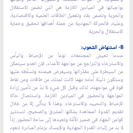
بواجباتها في الميادين اللازمة هي التي تضمن الاستقلال
والحرية وتضمن بقاء وتفعيل الطاقات العلمية والاقتصادية.
وعليه، فالحركة الجهادية من جملة أهدافها تحقيق وحماية
الاستقلال والحرية.
8- استنهاض الشعوب:
عندما تعيش المجتمعات نوعاً من الإحباط واليأس
والاسترخاء والتراجع عن مواجهة الأعداء، فإن العدو سيتمكن
من السيطرة على مقدّراتها وسيفرض هيمنته وتسلّطه عليها
وستكون ذليلة أمامه مهما كانت تمتلك من طاقات ومن نقاط
قوة في مواجهته، لذلك وقبل كل شي‏ءٍ لا بدّ من تأمين إرادة
المواجهة والحضور في الميادين اللازمة. واستئصال حالة
الإحباط والتحييد والاسترخاء. وهذا لا يتأتّى إلا من خلال
تقديم القدوة المجاهدة بشكلها المشرق والصحيح، لتستثير
كوامن الجهاد في ضمير الأمّة وتعيدها إلى ساحة الحضور. إذاً
لا بد من إثبات القدرة الجهادية والإمساك بزمام المبادرة لتعود