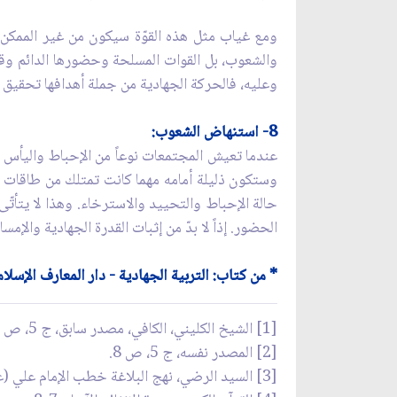
ومع غياب مثل هذه القوّة سيكون من غير الممكن ا
والشعوب، بل القوات المسلحة وحضورها الدائم وقيا
وعليه، فالحركة الجهادية من جملة أهدافها تحقيق 
8- استنهاض الشعوب:
عندما تعيش المجتمعات نوعاً من الإحباط واليأس و
وستكون ذليلة أمامه مهما كانت تمتلك من طاقات وم
حالة الإحباط والتحييد والاسترخاء. وهذا لا يتأتّ
الحضور. إذاً لا بدّ من إثبات القدرة الجهادية والإمس
* من كتاب: التربية الجهادية - دار المعارف الإسلام
[1] الشيخ الكليني، الكافي، مصدر سابق، ج 5، ص 3.
[2] المصدر نفسه، ج 5، ص 8.
[3] السيد الرضي، نهج البلاغة خطب الإمام علي (عليه السلام)-، مصدر سابق، خطبة 131، ج 2، ص 13.