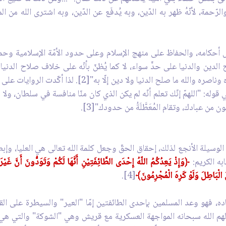
الرّحمة، لأنّهُ ظهر به الدّين، وبه يُدفَع عن الدّين، وبه اشترى الله من المؤمني
حكامه، والحفاظ على منهج الإسلام وعلى حدود الأمّة الإسلامية وحماي
الدين والدنيا على حدٍّ سواء، لا كما يُظنّ بأنّه على خلاف صلاح الدنيا
السلام): "إنّ الله فرض الجهاد وعظّمه وجعله نصره وناصره وا
وله: "اللهمّ إنّك تعلم أنّه لم يكن الذي كان منّا منافسة في سلطان، ولا ا
ن عبادك، وتقام المُعَطَّلَةُ من حدودك"[3].
 الوسيلة الأنجع لذلك، إحقاق الحقّ وجعل كلمة الله تعالى هي العليا، و
به الكريم:
﴿وَإِذْ يَعِدُكُمُ اللّهُ إِحْدَى الطَّائِفَتِيْنِ أَنَّهَا لَكُمْ وَتَوَدُّونَ أَنَّ غَي
لَ الْبَاطِلَ وَلَوْ كَرِهَ الْمُجْرِمُونَ﴾
[4].
اده، فهو وعد المسلمين بإحدى الطائفتين إمّا "العير" والسيطرة على ا
لهم الله سبحانه المواجهة العسكرية مع قريش وهي "الشوكة" والتي هي ت