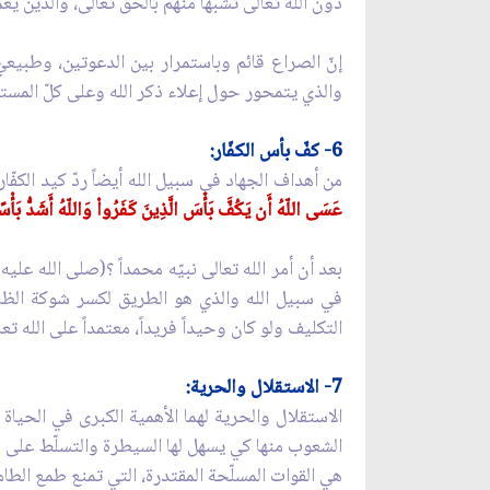
دون الله تعالى تشبُّهاً منهم بالحقّ تعالى، والذين ي
إنّ الصراع قائم وباستمرار بين الدعوتين، وطبيعيّ
والذي يتمحور حول إعلاء ذكر الله وعلى كلّ المست
6- كفّ بأس الكفّار:
من أهداف الجهاد في سبيل الله أيضاً ردّ كيد الكف
عَسَى اللّهُ أَن يَكُفَّ بَأْسَ الَّذِينَ كَفَرُواْ وَاللّهُ أَشَدُّ بَأْس
بعد أن أمر الله تعالى نبيّه محمداً ؟(صلى الله علي
في سبيل الله والذي هو الطريق لكسر شوكة الظالمي
التكليف ولو كان وحيداً فريداً، معتمداً على الله تعا
7- الاستقلال والحرية:
الاستقلال والحرية لهما الأهمية الكبرى في الحياة
الشعوب منها كي يسهل لها السيطرة والتسلّط على الب
هي القوات المسلّحة المقتدرة، التي تمنع طمع الط