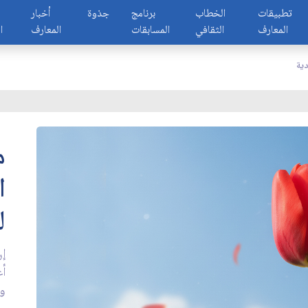
تطبيقات
الخطاب
برنامج
جذوة
أخبار
المعارف
الثقافي
المسابقات
المعارف
ا
دية
م
ا
ل
إن
أع
وآ