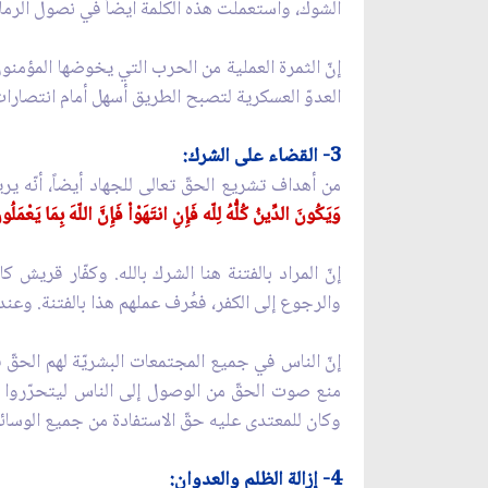
الشوك، واستعملت هذه الكلمة أيضاً في نصول الرماح، 
إنّ الثمرة العملية من الحرب التي يخوضها المؤمنو
العدوّ العسكرية لتصبح الطريق أسهل أمام انتصارا
3- القضاء على الشرك:
من أهداف تشريع الحقّ تعالى للجهاد أيضاً، أنّه ي
وَيَكُونَ الدِّينُ كُلُّهُ لِلّه فَإِنِ انتَهَوْاْ فَإِنَّ اللّهَ بِمَا يَعْمَ
إنّ المراد بالفتنة هنا الشرك بالله. وكفّار قريش
والرجوع إلى الكفر، فعُرف عملهم هذا بالفتنة. وعنده
إنّ الناس في جميع المجتمعات البشريّة لهم الحقّ 
منع صوت الحقّ من الوصول إلى الناس ليتحرّروا من ق
وكان للمعتدى عليه حقّ الاستفادة من جميع الوسائل 
4- إزالة الظلم والعدوان: