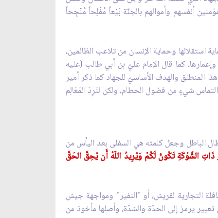
ن أنفسهم وأموالهم بالجنّة بَيْعاً مُفْلِحاً مُنْجِحاً
ة استقلالها وحماية الإنسان من تلاعب الظالمين،
 وإعمارها، كما قال الإمام عليّ بن أبي طالب (عليه
لله ما صلح الدنيا ولا دين إلّا به"[2]. لذا أكّدت الروايات على هذا المنطلق والهدف الأساسيّ للجهاد كما ذكر أمير
لتماس شيءٍ من فضول الحطام، ولكن لنَرِدَ المَعَالِم
إبطال الباطل وجعل كلمته هي السفلى بعد اليأس من
ْرَ ذَاتِ الشَّوْكَةِ تَكُونُ لَكُمْ وَيُرِيدُ اللّهُ أَن يُحِقَّ الحَقَّ
لقافلة التجارية لقريش، أو "النفير" ومواجهة جيش
عبير يرمز إلى الحدّة والشدّة، وأصلها مأخوذ من