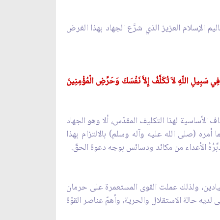
يم الإسلام العزيز الذي شرَّع الجهاد بهذا الغرض
ي سَبِيلِ اللّهِ لاَ تُكَلَّفُ إِلاَّ نَفْسَكَ وَحَرِّضِ الْمُؤْمِنِينَ
اف الأساسية لهذا التكليف المقدّس، ألا وهو الجهاد
أمره (صلى الله عليه وآله وسلم) بالالتزام بهذا
بِّرُهُ الأعداء من مكائد ودسائس بوجه دعوة الحقّ.
الميادين، ولذلك عملت القوى المستعمرة على حرمان
لديه حالة الاستقلال والحرية، وأهمّ عناصر القوّة