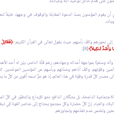
عملون على هدم أماكن توحيد اللّه وعبادته.
 أن يقوم المؤمنون بصدّ الدعوة المقابلة والوقوف في وجهها، طبقاً لتعال
ويات.
ّار إلى نحورهم وكفّ بأسهم، حيث يقول تعالى في القرآن الكريم:
﴿فَقَاتِلْ فِ
ًا وَأَشَدُّ تَنكِيلاً﴾
[8].
ه وآله وسلم) بمواجهة أعدائه وجهادهم، رغم قلّة الناصر، بيّن له أحد الأهد
ن وقوّتهم، وكفّ أذاهم وشدّتهم وبأسهم عن المؤمنين الموحّدين. كما 
لى مصدر كلّ قدرة وقوّة في هذا العالم، إذ هو عزَّ اسمه أقوى من كلِّ ما يد
 الاجتماعية الناجحة، بل يشكّلان الدافع نحو الإبداع والتطوّر في كلّ 
لاد والعباد. إنّ كلّ حضارة وكل مجتمع يحتاج إلى عناصر القوة كي تبقى 
امعين وتضمن عدم تقدّمهم وتجاوزهم.