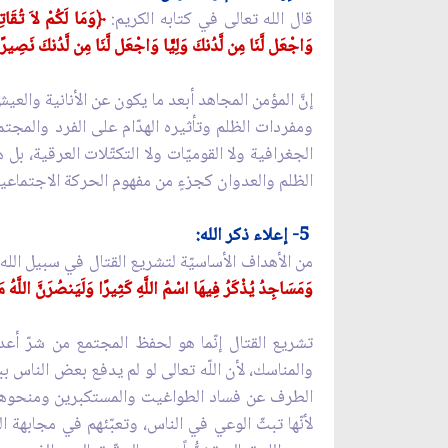
قال الله تعالى في كتابه الكريم:
﴿وَمَا لَكُمْ لاَ تُقَاتِ
وَاجْعَل لَّنَا مِن لَّدُنكَ وَلِيًّا وَاجْعَل لَّنَا مِن لَّدُنكَ نَصِير
إنَّ المؤمن المجاهد أبعد ما يكون عن الأنانية والع
ومفردات الظلم وتأثيره الهدّام على الفرد والمجتمع
الجغرافية ولا القوميّات ولا التكتّلات العرقية، 
الظلم والعدوان كجزءٍ من مفهوم الحركة الاجتماعية
5- إعلاء ذكر الله:
من الأهداف الأساسيّة لتشريع القتال في سبيل الله،
وَمَسَاجِدُ يُذْكَرُ فِيهَا اسْمُ اللَّهِ كَثِيرًا وَلَيَنصُرَنَّ اللَّهُ مَ
تشريع القتال إنّما هو لحفظ المجتمع من شرّ أعدا
والمناسك، لأن اللّه تعالى لو لم يدفع بعض الناس ب
الطرف عن فساد الطواغيت والمستكبرين ومنحوهم الطا
لأنّها تبثّ الوعي في الناس، وتعبّئهم في مجابهة ا