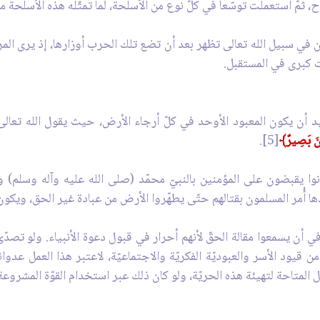
ثمّ استعملت توسّعاً في كلّ نوع من الأسلحة، لما تمثّله هذه الأسلحة من ا
ن في سبيل الله تعالى تظهر بعد أن تضع تلك الحرب أوزارها، إذ يرى الم
ت كبرى في المستقبل.
ريد أن يكون المعبود الأوحد في كلّ أرجاء الأرض، حيث يقول الله تعالى
لُونَ بَصِيرٌ﴾
[5].
 كانوا يقبضون على المؤمنين بالنبيّ محمّد (صلى الله عليه وآله وسلم)
ا أُمر المسلمون بقتالهم حتّى يطهّروا الأرض من عبادة غير الحق، ويكون 
في أن يسمعوا مقالة الحقّ لأنهم أحرار في قبول دعوة الأنبياء. ولو تصد
يود الأسر والعبوديّة الفكريّة والاجتماعيّة، لاعتبر هذا العمل عدوانيا
المتاحة لتهيئة هذه الحريّة، ولو كان ذلك عبر استخدام القوّة المشروعة