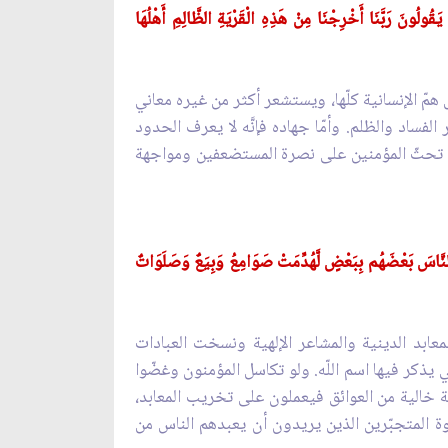
ولُونَ رَبَّنَا أَخْرِجْنَا مِنْ هَذِهِ الْقَرْيَةِ الظَّالِمِ أَهْلُهَا
 همّ الإنسانية كلّها، ويستشعر أكثر من غيره معاني
لفساد والظلم. وأمّا جهاده فإنَّه لا يعرف الحدود
اركة تحثّ المؤمنين على نصرة المستضعفين ومواجهة
 النَّاسَ بَعْضَهُم بِبَعْضٍ لَّهُدِّمَتْ صَوَامِعُ وَبِيَعٌ وَصَلَوَاتٌ
معابد الدينية والمشاعر الإلهية ونسخت العبادات
 يذكر فيها اسم اللّه. ولو تكاسل المؤمنون وغضّوا
حة خالية من العوائق فيعملون على تخريب المعابد،
دعوة المتجبّرين الذين يريدون أن يعبدهم الناس من