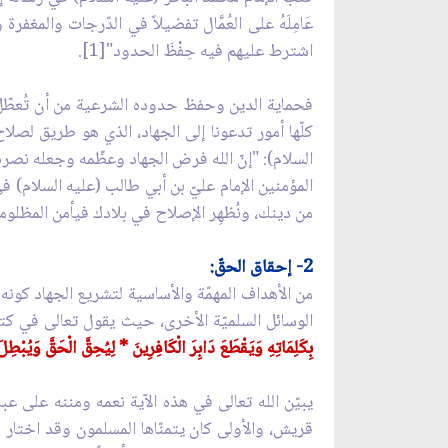
عَامِلَهُ على العُمَّال تفضيلاً في الدّرجات والمغفرة و
اشترط عليهم فيه حِفْظَ الحدود"[1].
فحماية الدين وحفظ حدوده الشرعية من أن تُعطّل أ
كلّها أمور تدعونا إلى الجهاد، الذي هو طريق لصلاح 
المؤمنين الإمام عليّ بن أبي طالب (عليه السلام) في ق
من دينك، ونُظهِر الإصلاح في بلادك فيأمن المظلومون م
2- إحقاق الحقّ:
من الأهداف المهمّة والأساسية لتشريع الجهاد كونه
الوسائل السلميّة الأخرى، حيث يقول تعالى في كتا
بِكَلِمَاتِهِ وَيَقْطَعَ دَابِرَ الْكَافِرِينَ * لِيُحِقَّ الْحَقَّ وَيُبْطِ
يبيّن الله تعالى في هذه الآية نعمه ومننه على عب
قريش، والأولى كان يتمنّاها المسلمون وقد اختار 