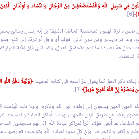
لُونَ فِي سَبِيلِ اللّهِ وَالْمُسْتَضْعَفِينَ مِنَ الرِّجَالِ وَالنِّسَاء وَالْوِلْدَانِ الَّذِينَ يَقُ
ًا﴾
[6].
يش ضمن دائرة الهموم الشخصيّة الخاصّة الضيّقة بل إنَّه إنسان رساليّ يحمل
، ولذا تراه يبادر ومن دون أدنى خوفٍ أو وجلٍ أو تردّدٍ إلى قلع جذور ا
بل هو يحمل همَّ نصرة المظلوم وتحقيق العدل، وكما ترى فإنّ الآية المب
 الناهضة.
 إعلاء ذكر الحقّ كما يقول عزّ اسمه في كتابه المجيد:
﴿وَلَوْلَا دَفْعُ اللَّهِ
ن يَنصُرُهُ إِنَّ اللَّهَ لَقَوِيٌّ عَزِيزٌ﴾
[7].
ء الدين الذين يسعون إلى إطفاء نور الله وذكره. ولولا ذلك لهُدّمت ال
بعضهم بعضاً عن طريق الإذن بالجهاد، لهدّمت أماكن العبادة والمساجد التي
عة، لما أبقى هؤلاء أثراً لمراكز عبادة اللّه. إذ إنّهم سيجدون السا
لظلم والكفر والانحراف. وإنّ كلّ دعوةٍ لعبادة اللّه وتوحيده تعارضها 