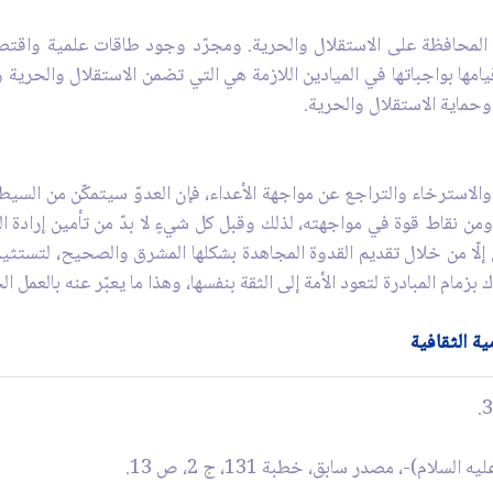
لمحافظة على الاستقلال والحرية. ومجرّد وجود طاقات علمية واقتصادي
مها بواجباتها في الميادين اللازمة هي التي تضمن الاستقلال والحرية و
وحماية الاستقلال والحرية.
الاسترخاء والتراجع عن مواجهة الأعداء، فإن العدوّ سيتمكّن من السي
ن نقاط قوة في مواجهته، لذلك وقبل كل شي‏ءٍ لا بدّ من تأمين إرادة ا
ى إلّا من خلال تقديم القدوة المجاهدة بشكلها المشرق والصحيح، لتستثي
اك بزمام المبادرة لتعود الأمة إلى الثقة بنفسها، وهذا ما يعبّر عنه بالعمل
ية الثقافية