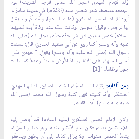
وُلد الإمام المهديّ (عجل الله تعالى فرجه الشريف) يوم
الجمعة منتصف شهر شعبان سنة (255هـ) في مدينة سامرّاء.
أبوه الإمام الحسن العسكريّ (عليه السلام)، وأمّه أمّ ولد يقال
لها نرجس، وقيل: سوسن. وكانت سنّه عند وفاة أبيه (عليهما
السلام) خمس سنين. قال في حقّه جدّه رسول الله (صلى الله
عليه وآله وسلم )كما روي عن أبي سعيد الخدريّ، قال: سمعت
رسول الله (صلى الله عليه وآله وسلم) يقول: "المهديّ منّي،
أجلى الجبهة، أقنى الأنف، يملأ الأرض قسطاً وعدلاً كما ملئت
جوراً وظلماً..."[1].
ومن ألقابه:
بقيّة الله، الحجّة، الخلف الصالح، القائم، المهديّ،
المنتظر، وأمّا كنيته فهي كنية رسول الله محمد (صلى الله
عليه وآله وسلم): أبو القاسم.
وكان الإمام الحسن العسكريّ (عليه السلام) قد أوصى إليه
بالإمامة من بعده، فكان إمام الأمّة وسيّدها وهو صغير السنّ لم
يتعدَّ الخمس سنوات، ولا يزال كذلك إلى أن يظهر ويتحقّق