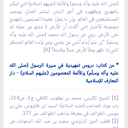
(صلى الله عليه وآله وسلم) والأئمّة (عليهم السلام) التي تبشِّر
بالمهديّ، وبظهوره في آخر الزمان لينشر العدل، وينصر
المستضعفين في العالم. وإن ما يعزّز عقيدة المسلمين بالمهديّ
مجموعة الأخبار التي أكّدت أن الأرض لا تخلو من حجّة لله
على الأرض. روي عن رسول الله محمد (صلى الله عليه وآله
وسلم): "إن علياً إمام أمّتي من بعدي، ومن وُلده القائم المنتظر
الذي إذا ظهر يملأ الأرض عدلاً وقسطاً"[6].
* من كتاب: دروس تمهيدية في سيرة الرسول (صلى الله
عليه وآله وسلّم) والأئمة المعصومين (عليهم السلام) - دار
المعارف الإسلامية
[1] الشيخ الكليني، محمد بن يعقوب، الكافي، ج1، ص514،
باب مولد الصاحب (عليه السلام)، السيد ابن طاووس، علي بن
موسى، الطرائف في معرفة مذاهب الطوائف، ص 177.
[2] قطب الدين الراوندي، سعيد بن عبد الله، الدعوات، ص