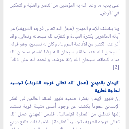
على يديه ما وعد الله به المؤمنين من النصر والغلبة والتمكين
في الأرض.
ولا يختلف الإمام المهديّ (عجل الله تعالى فرجه الشريف) عن
آبائه الطاهرين بكثرة العبادة والتقرّب لله سبحانه وتعالى. وقد
أثر عنه الكثير من الأدعية المروية، وكان له تسبيح، وهو قوله:
"سبحان الله عدد خلقه، سبحان الله رضا نفسه، سبحان الله
مداد كلماته، سبحان الله زنة عرشه، والحمد لله مثل ذلك"
[2].
الإيمان بالمهديّ (عجل الله تعالى فرجه الشريف) تجسيد
لحاجة فطرية
إنّ ظهور الإيمان بفكرة حتمية ظهور المنقذ العالميّ في الفكر
الإنسانيّ عموماً يكشف عن وجود أسس متينة قوية تستند
إليها تنطلق من الفطرة الإنسانية. فليس المهديّ عجل الله
تعالى فرجه الشريف تجسيداً لعقيدة إسلامية ذات طابع دينيّ