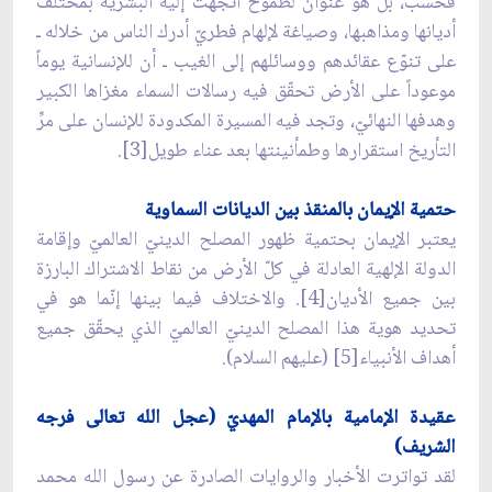
فحسب، بل هو عنوانٌ لطموح اتّجهت إليه البشرية بمختلف
أديانها ومذاهبها، وصياغة لإلهام فطريّ أدرك الناس من خلاله ـ
على تنوّع عقائدهم ووسائلهم إلى الغيب ـ أن للإنسانية يوماً
موعوداً على الأرض تحقّق فيه رسالات السماء مغزاها الكبير
وهدفها النهائيّ، وتجد فيه المسيرة المكدودة للإنسان على مرِّ
التأريخ استقرارها وطمأنينتها بعد عناء طويل[3].
حتمية الإيمان بالمنقذ بين الديانات السماوية
يعتبر الإيمان بحتمية ظهور المصلح الدينيّ العالميّ وإقامة
الدولة الإلهية العادلة في كلّ الأرض من نقاط الاشتراك البارزة
بين جميع الأديان[4]. والاختلاف فيما بينها إنّما هو في
تحديد هوية هذا المصلح الدينيّ العالميّ الذي يحقّق جميع
أهداف الأنبياء[5] (عليهم السلام).
عقيدة الإمامية بالإمام المهديّ (عجل الله تعالى فرجه
الشريف)
لقد تواترت الأخبار والروايات الصادرة عن رسول الله محمد