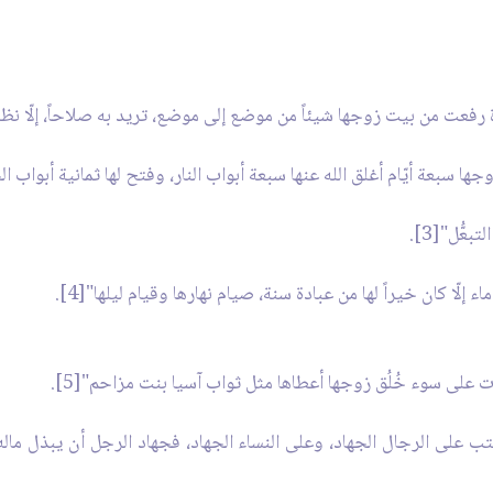
ة رفعت من بيت زوجها شيئاً من موضع إلى موضع، تريد به صلاحاً، إلّا نظر الله
جها سبعة أيّام أغلق الله عنها سبعة أبواب النار، وفتح لها ثمانية أبواب الجن
عُّل"[3].
لّا كان خيراً لها من عبادة سنة، صيام نهارها وقيام ليلها"[4].
ت على سوء خُلُق زوجها أعطاها مثل ثواب آسيا بنت مزاحم"[5].
َّ كتب على الرجال الجهاد، وعلى النساء الجهاد، فجهاد الرجل أن يبذل ما