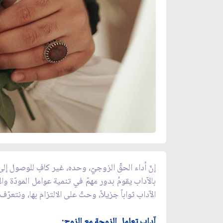
إنّ أداء الحقِّ الزوجيّ، وحده، غير كافٍ للوصول إلى 
بالآداب يقومُ بدور مهمّ في تنمية عوامل المودّة و
الآداب ثواباً جزيلاً، وحثّ على الالتزام بها، ونتعرّف
آداب تعامل الزوجة مع الزوج: