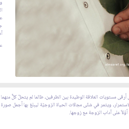
وا
ال
عل
جز
آد
عدد
أرقى مستويات العلاقة الوطيدة بين الطرفين، طالما لم يتحلّ كلٌّ منهما بالآ
الاستمرار، ويثمر في شتّى مجالات الحياة الزوجيّة ليبلغ بها أجمل صورة 
 أوّلاً على آداب الزوجة مع زوجها.