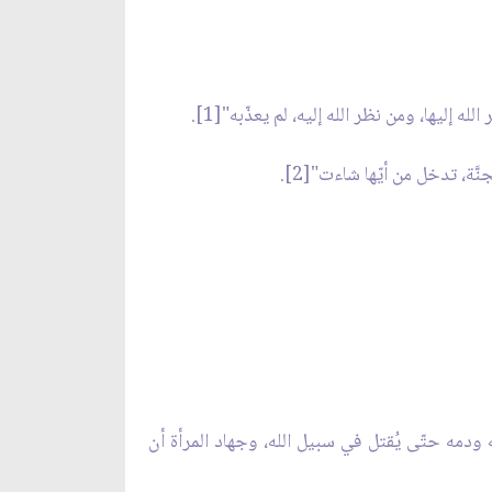
 إليها، ومن نظر الله إليه، لم يعذّبه"[1].
َّة، تدخل من أيّها شاءت"[2].
له ودمه حتّى يُقتل في سبيل الله، وجهاد المرأة أن