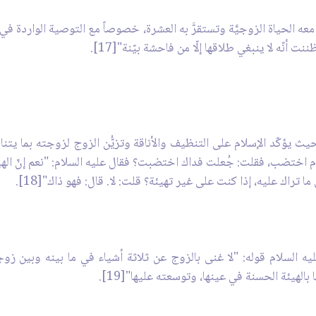
َّ معه الحياة الزوجيَّة وتستقرَّ به العشرة، خصوصاً مع التوصية الواردة 
أنّه لا ينبغي طلاقها إلّا من فاحشة بيّنة"[17].
ث يؤكّد الإسلام على التنظيف والأناقة وتزيُّن الزوج لزوجته بما يتنا
م اختضب، فقلت: جُعلت فداك اختضبت؟ فقال عليه السلام: "نعم إنّ الهيئة م
 ما تراك عليه، إذا كنت على غير تهيئة؟ قلت: لا. قال: فهو ذاك"[18].
ه السلام قوله: "لا غنى بالزوج عن ثلاثة أشياء في ما بينه وبين زوجت
بالهيئة الحسنة في عينها، وتوسعته عليها"[19].