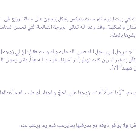
لراحة في بيت الزوجيَّة، حيث ينعكس بشكل إيجابيٍّ على حياة الزوج في
مئنان والسكينة. وقد وعد الله تعالى الزوجة الصالحة الّتي تحسن المعامل
رها بالجنّة.
 "جاء رجل إلى رسول الله صلى الله عليه وآله وسلم فقال: إنّ لي زوجة إ
فَّل به غيرك، وإن كنت تهتمُّ بأمر آخرتك فزادك الله همّاً. فقال رسول الل
هيداً"[7].
لم: "أيَّما امرأة أعانت زوجها على الحجّ والجهاد أو طلب العلم أعطاها
ينفّره ولا يوافق ذوقه مع معرفتها بما يرغب فيه وما يرغب عنه.