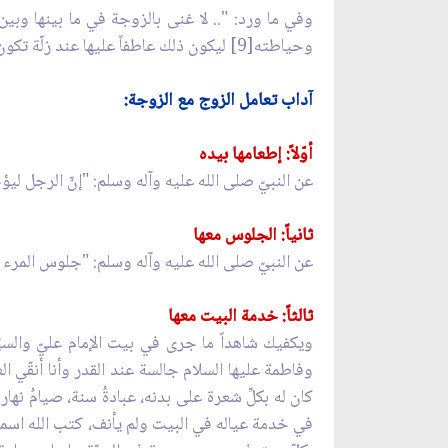
وفي ما ورد: ".. لا غنى بالزوجة في ما بينها وبي
وحياطته[9] ليكون ذلك عاطفاً عليها عند زلّة تكون منها، وإظهار العشق له بالخلابة[10] والهيئة الحسنة لها في عينه"[11].
آداب تعامل الزوج مع الزوجة:
أوّلاً: إطعامها بيده
عن النبيّ صلى الله عليه وآله وسلم: "إنّ الرجل ليؤجر 
ثانياً: الجلوس معها
عن النبيّ صلى الله عليه وآله وسلم: "جلوس المرء عن
ثالثاً: خدمة البيت معها
ويكفيك شاهداً ما جرى في بيت الإمام عليّ والسيّ
وفاطمة عليها السلام جالسة عند القدر وأنا أنقّي الع
كان له بكلِّ شعرة على بدنه، عبادةُ سنة، صيامُ نهاره
في خدمة عياله في البيت ولم يأنف، كتب الله اسمه 