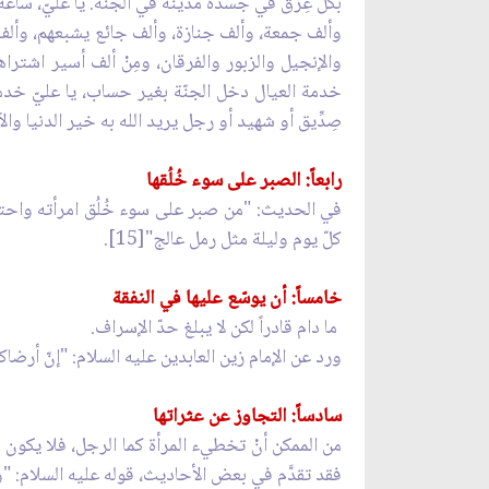
بكلّ عِرق في جسده مدينة في الجنّة. يا عليّ، ساع
وألف جمعة، وألف جنازة، وألف جائع يشبعهم، وألف 
والإنجيل والزبور والفرقان، ومِنْ ألف أسير اشتراه
خدمة العيال دخل الجنّة بغير حساب، يا عليّ خدمة 
صِدِّيق أو شهيد أو رجل يريد الله به خير الدنيا والآخر
رابعاً: الصبر على سوء خُلُقها
في الحديث: "من صبر على سوء خُلُق امرأته واحتسبه
كلّ يوم وليلة مثل رمل عالج"[15].
خامساً: أن يوسّع عليها في النفقة
ما دام قادراً لكن لا يبلغ حدّ الإسراف‏.
ورد عن الإمام زين العابدين عليه السلام: "إنّ أرضاكم 
سادساً: التجاوز عن عثراتها
من الممكن أنْ تخطيء المرأة كما الرجل، فلا يكون ذل
فقد تقدَّم في بعض الأحاديث، قوله عليه السلام: "وإن