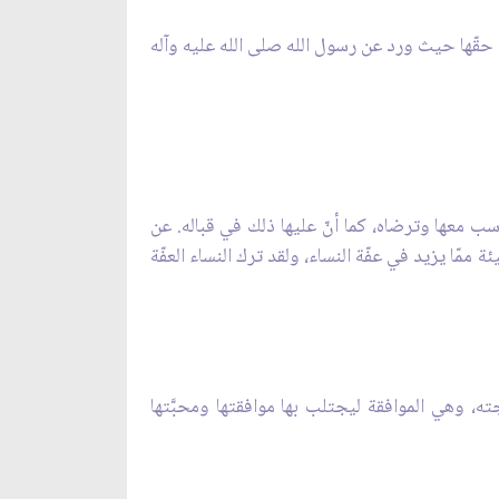
في حقّها حيث ورد عن رسول الله صلى الله عليه وآله
سب معها وترضاه، كما أنّ عليها ذلك في قباله. عن
مّا يزيد في عفّة النساء، ولقد ترك النساء العفّة
ه، وهي الموافقة ليجتلب بها موافقتها ومحبَّتها