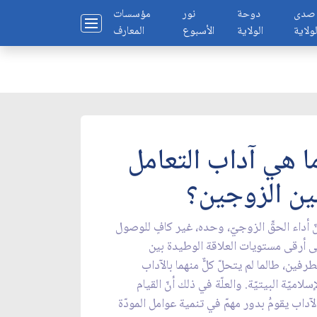
صدى
دوحة
نور
مؤسسات
لولاية
الولاية
الأسبوع
المعارف
ا هي آداب التعامل
ين الزوجين؟
ّ أداء الحقِّ الزوجيّ، وحده، غير كافٍ للوصول
ى أرقى مستويات العلاقة الوطيدة بين
طرفين، طالما لم يتحلّ كلٌّ منهما بالآداب
إسلاميّة البيتيّة. والعلّة في ذلك أنّ القيام
لآداب يقومُ بدور مهمّ في تنمية عوامل المودّة