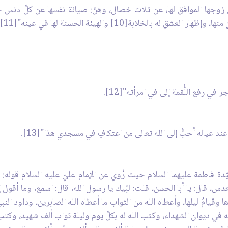
ن زوجها الموافق لها، عن ثلاث خصال، وهنّ: صيانة نفسها عن كلِّ دنس ح
في رفع اللُّقمة إلى في امرأته"[12].
د عياله أحبُّ إلى الله تعالى من اعتكافٍ في مسجدي هذا"[13].
دة فاطمة عليهما السلام حيث رُوي عن الإمام عليّ عليه السلام قوله:
دس، قال: يا أبا الحسن، قلت: لبّيك يا رسول الله، قال: اسمع، وما أقول إلّا
ا وقيامُ ليلها، وأعطاه الله من الثواب ما أعطاه الله الصابرين، وداود الن
في ديوان الشهداء، وكتب الله له بكلِّ يوم وليلة ثواب ألف شهيد، وكتب ل