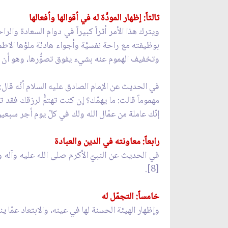
ثالثاً: إظهار المودَّة له في أقوالها وأفعالها
ويترك هذا الأمر أثراً كبيراً في دوام السعادة وا
بوظيفته مع راحة نفسيَّة وأجواء هادئة ملؤها الاط
وتخفيف الهموم عنه بشيء يفوق تصوُّرها، وهو أن بشّ
في الحديث عن الإمام الصادق عليه السلام أنّه قال:
مهموماً قالت: ما يهمّك؟ إن كنت تهتمُّ لرزقك فقد تك
إنّك عاملة من عمّال الله ولك في كلّ يوم أجر سبعين ش
رابعاً: معاونته في الدين والعبادة
في الحديث عن النبيّ الأكرم صلى الله عليه وآله وس
[8].
خامساً: التجمّل له
وإظهار الهيئة الحسنة لها في عينه، والابتعاد عمّا 