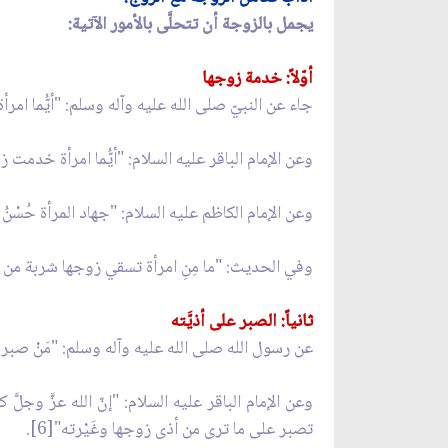
يجمل بالزوجة أن تتحلَّى بالأمور الآتية:
أوّلاً: خدمة زوجها
جاء عن النبيّ صلى الله عليه وآله وسلم: "أيُّما امرأ
وعن الإمام الباقر عليه السلام: "أيُّما امرأة خدمت زو
وعن الإمام الكاظم عليه السلام: "جهاد المرأة حُسْنُ التب
وفي الحديث: "ما مِنِ امرأة تسقي زوجها شربة من ماء إ
ثانياً: الصبر على أذيَّته‏
عن رسول الله صلى الله عليه وآله وسلم: "مَنْ صبر
وعن الإمام الباقر عليه السلام: "إنّ الله عزَّ وجل
تصبر على ما ترى من أذى زوجها وغَيْرته"[6].