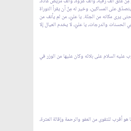
ِنْ عَتْق ألف رقبة، وألف غزوة، وألف مريض عاده،
ّق على المساكين، وخير له مِنْ أن يقرأ التوراة
حتى يرى مكانه من الجنّة. يا عليّ، من لم يأنف من
 الحسنات والدرجات، يا عليّ، لا يخدم العيال إلا
ب عليه السلام على بلائه وكان عليها من الوزر في
ا هو أقرب للتقوى من العفو والرحمة وإقالة العثرة،