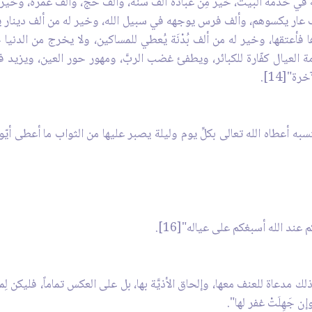
ة في خدمة البيت، خير مِنْ عبادة ألف سنة، وألف حجّ، وألف عمرة، وخير م
عار يكسوهم، وألف فرس يوجهه في سبيل الله، وخير له من ألف دينار يتصد
ا فأعتقها، وخير له من ألف بُدْنَة يُعطي للمساكين، ولا يخرج من الدنيا 
العيال كفّارة للكبائر، ويطفئ غضب الربَّ، ومهور حور العين، ويزيد في
ة"[14].
 أعطاه الله تعالى بكلِّ يوم وليلة يصبر عليها من الثواب ما أعطى أيّو
عند الله أسبغكم على عياله"[16].
ك مدعاة للعنف معها، وإلحاق الأذيَّة بها، بل على العكس تماماً، فليكن لِم
 جَهِلَتْ غفر لها".