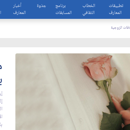
تطبيقات
الخطاب
برنامج
جذوة
أخبار
المعارف
الثقافي
المسابقات
المعارف
ا
اقات الزوجية
م
ب
إن
إل
ال
ال
با