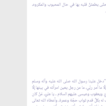
تّى يطمئنَّ قلبه بها في حال المحبوب والمكروه،
 "دخل علينا رسول الله صلى الله عليه وآله وسلم
 ما أمر ربّي، ما من رجل يعين امرأته في بيتها إلّا
بيَّ ويعقوب وعيسى عليهم السلام ، يا عليّ، مَنْ كان
ه بكلِّ قدم ثواب حجّة وعمرة، وأعطاه الله تعالى