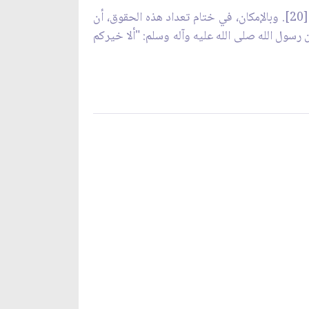
حيث ورد عن النبيّ صلى الله عليه وآله وسلم: "قول الرجل للمرأة إنّي أحبّك لا يذهب من قلبها أبداً"[20]. وبالإمكان، في ختام تعداد هذه الحقوق، أن
 رسول الله صلى الله عليه وآله وسلم: "ألا خيركم