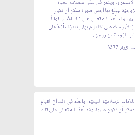
لاستمرار، ويثمر في شتّى مجالات الحياة
زوجيّة ليبلغ بها أجمل صورة ممكن أن تكون
يها، وقد أعدّ الله تعالى على تلك الآداب ثواباً
يلاً، وحثّ على الالتزام بها، ونتعرّف أوّلاً على
اب الزوجة مع زوجها.
 الزوار: 3377
داب الإسلاميّة البيتيّة. والعلّة في ذلك أنّ القيام
ممكن أن تكون عليها، وقد أعدّ الله تعالى على تلك