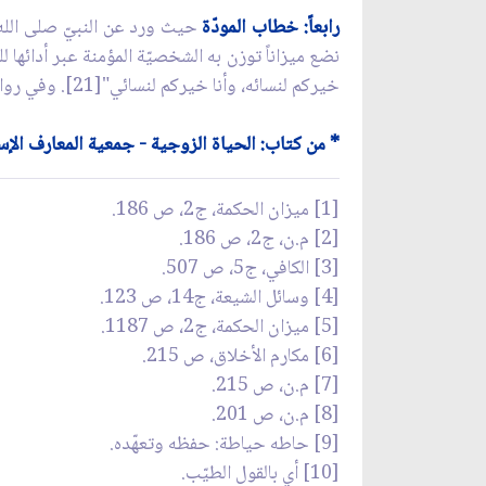
رابعاً: خطاب المودّة
نضع ميزاناً توزن به الشخصيّة المؤمنة عبر أدائها
خيركم لنسائه، وأنا خيركم لنسائي"[21]. وفي رواية أخرى: "ألا خيركم خيركم لأهله، وأنا خيركم لأهلي"[22].
* من كتاب: الحياة الزوجية - جمعية المعارف الإسل
[1] ميزان الحكمة، ج2، ص 186.
[2] م.ن، ج2، ص 186.
[3] الكافي، ج5، ص 507.
[4] وسائل الشيعة، ج14، ص 123.
[5] ميزان الحكمة، ج2، ص 1187.
[6] مكارم الأخلاق، ص 215.
[7] م.ن، ص 215.
[8] م.ن، ص 201.
[9] حاطه حياطة: حفظه وتعهّده.
[10] أي بالقول الطيّب.