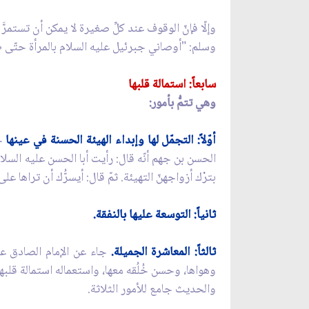
وإلّا فإنّ الوقوف عند كلِّ صغيرة لا يمكن أن تستمر
وسلم: "أوصاني جبرئيل عليه السلام بالمرأة حتّى ظننت 
سابعاً: استمالة قلبها
وهي تتمُّ بأمور:
أوّلاً: التجمّل لها وإبداء الهيئة الحسنة في عينها
حي
الحسن بن جهم أنّه قال: رأيت أبا الحسن عليه السلا
بترْك أزواجهنّ التهيئة. ثمّ قال: أيسرُّك أن تراها على
ثانياً: التوسعة عليها بالنفقة.
ثالثاً: المعاشرة الجميلة.
جاء عن الإمام الصادق علي
وهواها، وحسن خُلُقه معها، واستعماله استمالة قلبها 
والحديث جامع للأمور الثلاثة.