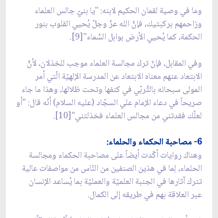
وما في وصية لقمان الحكيم لابنه: "يا بنيّ جالس العلماء
وزاحمهم بركبتيك، فإنَّ الله عزّ وجلّ يُحيي القلوب بنور
الحكمة، كما يُحيي الأرض بوابل السَّماء"[9].
وفي المقابل، فإنّ ترك مجالسة العلماء موجب للخذلان، لأنَّ
الابتعاد عنهم معناه الابتعاد عن المدرسة الإلهيّة الّتي أمر
المولى سبحانه بالتَّربّي في كنفها وتحت ظلالها، وهذا ما جاء
صريحاً في دعاء الإمام علي السجّاد (عليه السلام) أنّه قال: "أو
لعلّك فقدتني من مجالس العلماء فخذلتني"[10].
6- مصاحبة الحكماء والحلماء:
وهناك روايات أكّدت أيضاً على مصاحبة الحكماء ومجالسة
الحلماء، لِما في هذين الصنفين من النّاس من مواصفات عالية
تترك آثارها في الجنبة العلميّة والعمليّة بما يُساعد الإنسان
عبر العلاقة بهم في طريقه إلى الكمال.