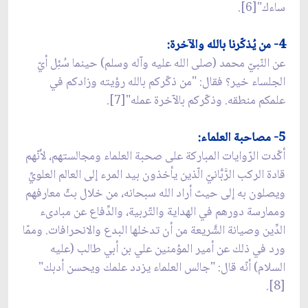
ساءك"[6].
4- من يُذكّرنا بالله والآخرة:
عن النّبيّ محمد (صلى الله عليه وآله وسلم) حينما سُئِل أيّ
الجلساء خير؟ فقال: "من ذكّركم بالله رؤيته وزادكم في
علمكم منطقه. وذكّركم بالآخرة عمله"[7].
5- مصاحبة العلماء:
أكّدت الرّوايات المباركة على صحبة العلماء ومجالستهم، لأنّهم
قادة الركب الرَّبَّانيّ الّذين يأخذون بيد المرء إلى العالم العلويِّ
ويصلون به إلى حيث أراد الله سبحانه، من خلال بثّ معارفهم
وممارسة دورهم في الهداية والتّربية، والدِّفاع عن مبادى‏ء
الدِّين وصيانة الشَّريعة من أن تدخلها البدع والانحرافات. وممّا
ورد في ذلك عن أمير المؤمنين علي بن أبي طالب (عليه
السلام) أنّه قال: "جالس العلماء يزدد علمك ويحسن أدبك"
[8].