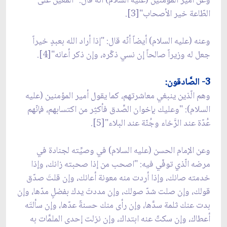
وعن أمير المؤمنين (عليه السلام) أنّه قال: "المعين على
الطّاعة خير الأصحاب"[3].
وعنه (عليه السلام) أيضاً أنّه قال: "إذا أراد الله بعبدٍ خيراً
جعل له وزيراً صالحاً إن نسي ذكّره، وإن ذكر أعانه"[4].
3- الصَّادقون:
وهم الّذين ينبغي معاشرتهم، كما يقول أمير المؤمنين (عليه
السلام): "وعليك بإخوان الصِّدق فأكثِر من اكتسابهم، فإنّهم
عُدّة عند الرَّخاء وجُنّة عند البلاء"[5].
وعن الإمام الحسن (عليه السلام) في وصيِّته لجنادة في
مرضه الّذي توفّي فيه: "اصحب من إذا صحبته زانك، وإذا
خدمته صانك، وإذا أردت منه معونة أعانك، وإن قلتَ صدّق
قولك، وإن صلت شدّ صولك، وإن مددتَ يدك بفضلٍ مدّها، وإن
بدت عنك ثلمة سدَّها، وإن رأى منك حسنةً عدّها، وإن سألتَه
أعطاك، وإن سكتّ عنه ابتداك، وإن نزلت إحدى الملمَّات به