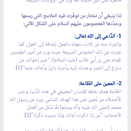
فالمرء على دين خليله كما ورد في الروايات الشريفة.
لذا ينبغي أن نختار من توفّرت فيه الملامح التي رسمها
وحدّدها المعصومون عليهم السلام على الشكل الآتي:
1- الدَّاعي إلى الله تعالى:
والمراد منه من كانت دعوته بالعمل، إضافة إلى القول، كما
عبّرت عن ذلك النصوص الشريفة حيث ورد عن أمير المؤمنين
الإمام علي بن أبي طالب‏ (عليه السلام): "خير إخوانك من
سارع إلى الخير وجذبك إليه وأمرك بالبِرّ وأعانك عليه"[1].
2- المعين على الطّاعة:
الطّاعة هدف خلقة الإنسان الحقيقي في هذه الدُّنيا، وخير
الأصدقاء من يُعين على هذا الهدف السّامي. ورد عن رسول الله
محمد (صلى الله عليه وآله وسلم) لمَّا سُئل من أفضل
الأصحاب: "من إذا ذكرت أعانك وإذا نسيت ذكّرك"[2].