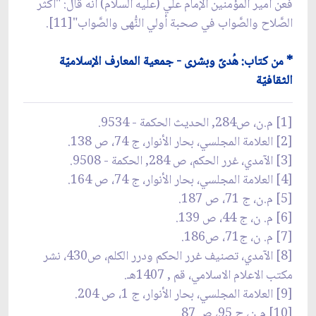
فعن أمير المؤمنين الإمام علي (عليه السلام) أنّه قال: "أكثر
الصَّلاح والصَّواب في صحبة أولي النُّهى والصَّواب"[11].
* من كتاب: هُدىً وبشرى - جمعية المعارف الإسلاميّة
الثقافيّة
[1] م.ن، ص284, الحديث الحكمة - 9534.
[2] العلامة المجلسي، بحار الأنوار، ج 74، ص 138.
[3] الآمدي، غرر الحكم، ص 284, الحكمة - 9508.
[4] العلامة المجلسي، بحار الأنوار، ج 74، ص 164.
[5] م.ن، ج 71، ص 187.
[6] م. ن، ج 44، ص 139.
[7] م. ن، ج‏71، ص‏186.
[8] الآمدي، تصنيف غرر الحكم ودرر الكلم، ص430، نشر
مكتب الاعلام الاسلامي، قم , 1407هـ.
[9] العلامة المجلسي، بحار الأنوار، ج 1، ص 204.
[10] م.ن، ج 95، ص 87.