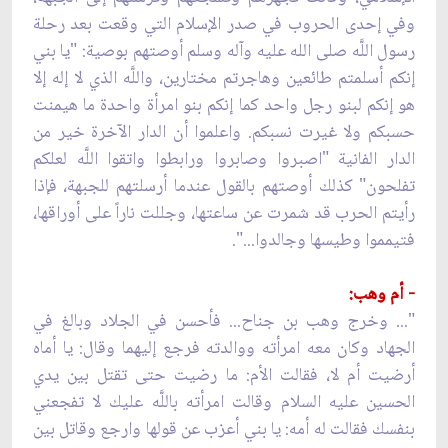
وفي إحدى الحروب في صدر الإسلام التي وقعت بعد رحلة
رسول اللَّه صلى الله عليه وآله وسلم أوصتهم بوصية: "يا بني
إنكم أسلمتم طائعين وهاجرتم مختارين، واللَّه الذي لا إله إلا
هو إنكم لبنو رجل واحد كما إنكم بنو امرأة واحدة ما هيمنت
حسبكم ولا غيرت نسبكم. واعلموا أن الدار الآخرة خير من
الدار الفانية "اصبروا وصابروا ورابطوا واتقوا اللَّه لعلكم
تفلحون" كذلك أوصتهم بالقول عندما أرسلتهم للجبهة، فإذا
رأيتم الحرب قد شمرت عن ساعتها، وجللت ناراً على أوراقها،
فتيمموا وطيسها وجالدوا...".
- أم وهب:
"... وخرج وهب بن جناح... فأحسن في الجلاد وبالغ في
الجهاد وكان معه امرأته ووالدته فرجع إليهما وقال: يا أماه
أرضيت أم لا، فقالت الأم: ما رضيت حتى تقتل بين يدي
الحسين عليه السلام وقالت امرأته باللَّه عليك لا تفجعني
بنفسك فقالت له أمه: يا بني أعزب عن قولها وارجع وقاتل بين