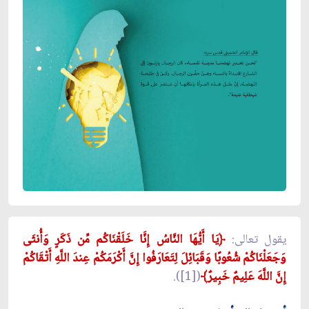
يقول تعالى:
﴿يَا أَيُّهَا النَّاسُ إِنَّا خَلَقْنَاكُم مِّن ذَكَرٍ وَأُنثَى
وَجَعَلْنَاكُمْ شُعُوبًا وَقَبَائِلَ لِتَعَارَفُوا إِنَّ أَكْرَمَكُمْ عِندَ اللَّهِ أَتْقَاكُمْ
إِنَّ اللَّهَ عَلِيمٌ خَبِيرٌ﴾
([1]).