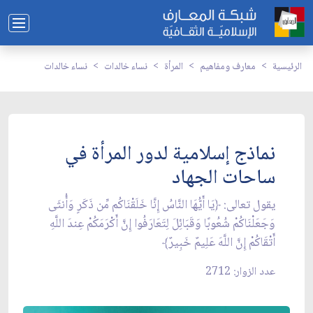
الرئيسية
معارف ومفاهيم
المرأة
نساء خالدات
نساء خالدات
نماذج إسلامية لدور المرأة في
ساحات الجهاد
يقول تعالى: ﴿يَا أَيُّهَا النَّاسُ إِنَّا خَلَقْنَاكُم مِّن ذَكَرٍ وَأُنثَى
وَجَعَلْنَاكُمْ شُعُوبًا وَقَبَائِلَ لِتَعَارَفُوا إِنَّ أَكْرَمَكُمْ عِندَ اللَّهِ
أَتْقَاكُمْ إِنَّ اللَّهَ عَلِيمٌ خَبِيرٌ﴾
عدد الزوار: 2712