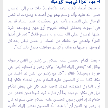
أ- جهاد المرأة في بيت الزوجية:
- جاءت أسماء (بنت يزيد الأنصارية) ذات يوم إلى الرسول
صلى الله عليه وآله وسلم وهو بين أصحابه وسردت له فضل
الرجال على النساء والأجر الذي يحصّلونه، فيما النساء قواعد
في البيوت يتحمّلن تبعات خروج أزواجهن وجهادهم. فردّ
عليها الرسول صلى الله عليه وآله وسلم قائلاً: "انصرفي أيتها
المرأة واعلمي من خلفك من النساء أن حسن تبعّل إحداكنّ
لزوجها، وطلبها مرضاته وأتباعها موافقته يعدل ذلك كله".
- بعث الإمام الحسين عليه السلام إلى زهير بن القين برسوله
وقال له: "بعثني إليك لتأتيه"، وكان زهير وأصحابه (من بني
فزارة وبجبيلة) فقالوا: "كنا مع زهير بن القين لما أقبلنا من
مكة فكنا نسائر الحسين عليه السلام حتى لحقناه فكان إذا
أراد النزول اعتزلناه فنزلنا ناحية فلما كان في بعض الأيام
نزل في مكان لم نجد بداً أن ننازله فيه فبينا نحن نتغذى من
طعام لنا إذ أقبل رسول الحسين عليه السلام حتى سلّم ثم قال
يا زهير بن القين أن أبا عبد اللَّه الحسين بعثني إليك لتأتيه