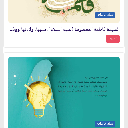
نساء خالدات
السيدة فاطمة المعصومة (عليه السلام): نسبها، ولادتها ووفاتها
المزيد
نساء خالدات