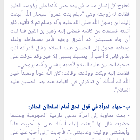
فطرح كل إنسان منا ما في يده حتى كأنما على رؤوسنا الطير
فقالت له زوجته وهي "ديلم بنت عمرو" سبحان اللَّه أيبعث
إليك ابن رسول اللَّه صلى الله عليه وآله وسلم ثم لا تأتيه، فلو
أتيته فسمعت من كلامه فمضى إليه زهير بن القين فما لبث
أن جاء مستبشراً قد أشرق وجهه فأمر بفسطاطه وثقله
ومتاعه فحول إلى الحسين عليه السلام وقال لامرأته أنتِ
طالق فإني لا أحب أن يصيبك بسببي إلا خير وقد عرفت على
صحبة الحسين عليه السلام لأفديه بنفسي وأقيه بروحي..
فقامت إليه وبكت وودّعته وقالت: كان اللَّه عوناً ومعيناً خيار
اللَّه لك أسألك أن تذكرني في القيامة عند جد الحسين عليه
السلام".
ب- جهاد المرأة في قول الحق أمام السلطان الجائر:
- بعث معاوية إلى امرأة تدعى دارمية الحجومية وعندما
حضرت قال لها "بعثت إليك أسألك على مَ أحببت علياً
وأبغضتني وواليته وعاديتني.."، فأجابت "إني أحبّ علياً على