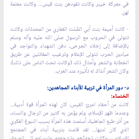
في معركة خيبر وكانت تقودهن بنت قيس... وكانت معلمة
لهن.
- كانت أميمة بنت أبي الصّلت الغفاري من المحدثات وكانت
تتولى في الحروب مع الرسول صلى الله عليه وآله وسلم
بالإضافة إلى إخلاء الجرحى، دفن الشهداء والتواجد في
ميادين الحرب تتولى الإعلام وترغيب المقاتلين عن طريق
الخطابة والشعر وأمثال ذلك (وكانت تحث الناس على ذلك)،
وكان الشعر آنذاك له تأثيره عند العرب.
د- دور المرأة في تربية الأبناء المجاهدين:
الخنساء:
كانت من أحفاد امرئ القيس، كان لهذه المرأة قوة أدبية...
وعندما ظهر الإسلام، ولم يؤمن به كثير من الرجال والنساء،
من أثر طبع الجاهلية، أسلمت هذه المرأة بسبب النبوغ الفكري
الذي كان لديها... لقد قامت بتربية أبناء في المجتمع
الإسلامي، وكانت تجهزّهم وتشجعهم وترسلهم إلى الجبهة،