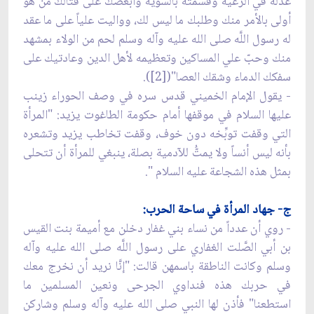
عدله في الرّعية وقسمته بالسوّية وأبغضك على قتالك من هو
أولى بالأمر منك وطلبك ما ليس لك، وواليت علياً على ما عقد
له رسول اللَّه صلى الله عليه وآله وسلم لحم من الولاء بمشهد
منك وحبّ علي المساكين وتعظيمه لأهل الدين وعادتيك على
سفكك الدماء وشقك العصا"([2]).
- يقول الإمام الخميني قدس سره في وصف الحوراء زينب
عليها السلام في موقفها أمام حكومة الطاغوت يزيد: "المرأة
التي وقفت توبِّخه دون خوف، وقفت تخاطب يزيد وتشعره
بأنه ليس أنساً ولا يمتُّ للآدمية بصلة، ينبغي للمرأة أن تتحلى
بمثل هذه الشجاعة عليه السلام ".
ج- جهاد المرأة في ساحة الحرب:
- روي أن عدداً من نساء بني غفار دخلن مع أميمة بنت القيس
بن أبي الصَّلت الغفاري على رسول اللَّه صلى الله عليه وآله
وسلم وكانت الناطقة باسمهن قالت: "إنَّا نريد أن نخرج معك
في حربك هذه فنداوي الجرحى ونعين المسلمين ما
استطعنا" فأذن لها النبي صلى الله عليه وآله وسلم وشاركن