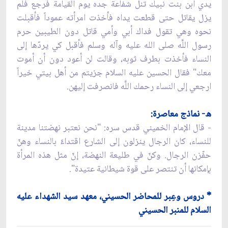
يدي ابن بنت نبيك تنل شفاعة جده يوم القيامة فرجع فلم
يزل يقاتل حتى قطعت يداه فأخذت امرأته عموداً فأقبلت
نحوه وهي تقول فداك أبي وأمي قاتل دون الطيبين حرم
رسول اللَّه صلى الله عليه وآله وسلم فأقبل كي يردّها إلى
النساء فأخذت بطرف ثوبه، وقالت لن أعود دون أن أموت
معك" فقال الحسين عليه السلام جزيتم من أهل بيتي خيراً
ارجعي إلى النساء رحمك اللَّه فانصرفت إليهن.
ه- نماذج معاصرة:
- قال الإمام الخميني قدس سره: "نحن نعتبر نهضتنا مدينة
للنساء، كان الرجال ينزلون إلى الشارع اقتداءً بالنساء وهنّ
حفّزن الرجال. وكنّ في طليعة النهضة، إنّ مثل هذه المرأة
بإمكانها أن تنتصر على قوة شيطانية عتيدة".
* دروس وعِبر للمحاضر الحسيني، معهد سيد الشهداء عليه
السلام للمنبر الحسيني