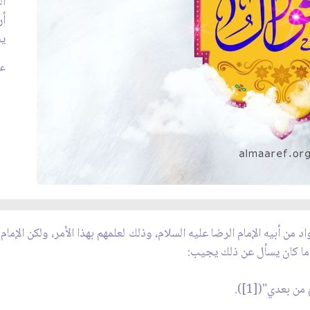
ال
أر
يس
عدد
د من أبيه الإمام الرضا عليه السلام، وذلك لعلمهم بهذا الأمر، ولكن الإم
دما كان يسأل عن ذلك يجيب:
ن بعدي"([1]).