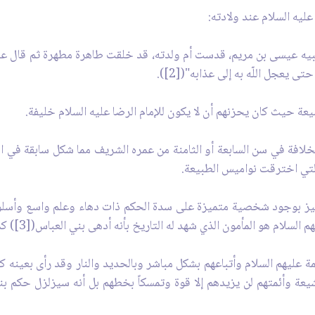
يه عيسى بن مريم، قدست أم ولدته، قد خلقت طاهرة مطهرة ثم قال عليه 
 يعجل اللّه به إلى عذابه"([2]).
شيعة حيث كان يحزنهم أن لا يكون للإمام الرضا عليه السلام خليفة.
خلافة في سن السابعة أو الثامنة من عمره الشريف مما شكل سابقة في ال
 التي اخترقت نواميس الطبيعة.
ام تميز بوجود شخصية متميزة على سدة الحكم ذات دهاء وعلم واسع وأس
أمون الذي شهد له التاريخ بأنه أدهى بني العباس([3]) كما كان معاوية أدهى بني أمية.
ة عليهم السلام وأتباعهم بشكل مباشر وبالحديد والنار وقد رأى بعينه 
يعة وأئمتهم لن يزيدهم إلا قوة وتمسكاً بخطهم بل أنه سيزلزل حكم بن