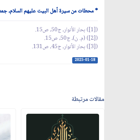
* محطات من سيرة أهل البيت عليهم السلام، جمعية
([1]) بحار الأنوار، ج50، ص15.
([2]) (م. ن)، ج50، ص15.
([3]) بحار الأنوار، ج45، ص131.
2025-01-18
مقالات مرتبطة