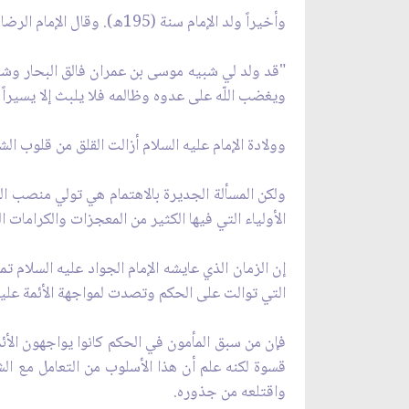
وأخيراً ولد الإمام سنة (195ه). وقال الإمام الرضا عليه السلام عند ولادته:
"قد ولد لي شبيه موسى بن عمران فالق البحار وشب
ويغضب اللّه على عدوه وظالمه فلا يلبث إلا يسيراً حتى
وولادة الإمام عليه السلام أزالت القلق من قلوب ال
ولكن المسألة الجديرة بالاهتمام هي تولي منصب ال
الأولياء التي فيها الكثير من المعجزات والكرامات
إن الزمان الذي عايشه الإمام الجواد عليه السل
التي توالت على الحكم وتصدت لمواجهة الأئمة عليهم السلام هو الم
فإن من سبق المأمون في الحكم كانوا يواجهون الأئم
قسوة لكنه علم أن هذا الأسلوب من التعامل مع الش
واقتلعه من جذوره.