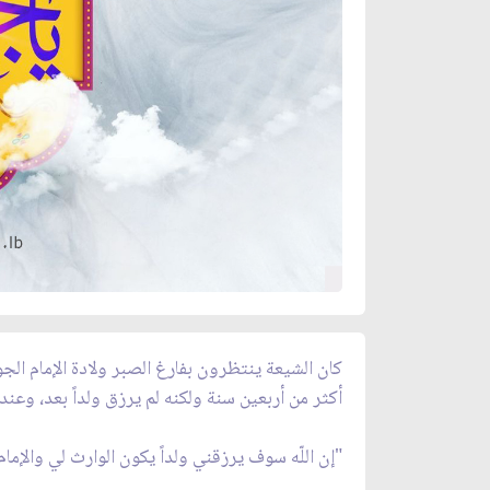
كان الشيعة ينتظرون بفارغ الصبر ولادة الإمام الجوا
أكثر من أربعين سنة ولكنه لم يرزق ولداً بعد، وعن
"إن اللّه سوف يرزقني ولداً يكون الوارث لي والإمام م