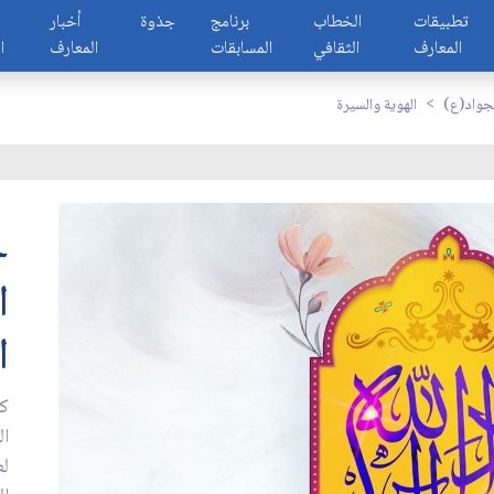
تطبيقات
الخطاب
برنامج
جذوة
أخبار
المعارف
الثقافي
المسابقات
المعارف
ا
لجواد(ع)
الهوية والسيرة
ح
ا
ا
كا
ال
لع