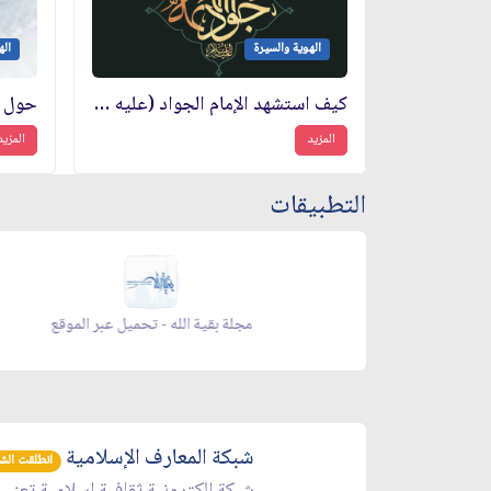
الهوية والسيرة
اله
كيف استشهد الإمام الجواد (عليه السلام)؟
المزيد
المزيد
التطبيقات
 شهر رمضان - appstore
زاد شهر رمضان - تحم
شبكة المعارف الإسلامية
انطلقت الشبكة 