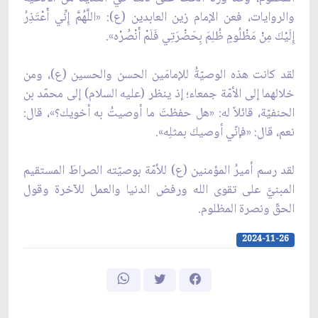
والروايات، فعن الإمام زين العابدين (ع): «اللَّهُمَّ إِنِّي أَعْتَذِرُ
إِلَيْكَ مِنْ مَظْلُومٍ ظُلِمَ بِحَضْرَتِي فَلَمْ أَنْصُرْه».
لقد كانت هذه الوصيّةُ للإمامَين الحسن والحسين (ع)، ومن
خلالهما إلى الأمّة جمعاء؛ إذ ينظر (عليه السلام) إلى محمّد بن
الحنفيّة، قائلاً له: «هل حفظتَ ما أوصيتُ به أخويك؟»، قال:
نعم، قال: «فإنّي أوصيكَ بمثلِه».
لقد رسم أميرُ المؤمنين (ع) للأمّة بوصيّته الصراطَ المستقيم
المبنيَّ على تقوى الله ورفض الدنيا والعمل للآخرة وقول
الحقّ ونصرة المظلوم. ‎
2024-11-26