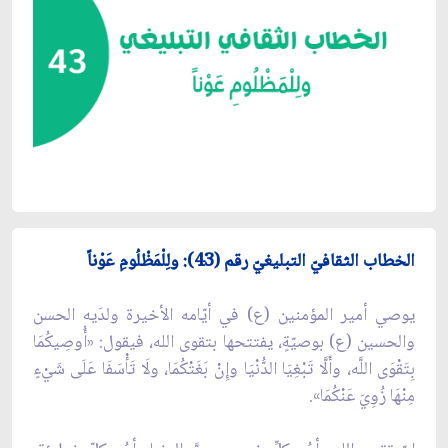
الخطاب الثقافيّ التبليغيّ
رقم
(43): ولِلْمَظْلُومِ عَوْناً
يوصي أمير المؤمنين (ع) في أيّامه الأخيرة ولدَيه الحسن
والحسين (ع) بوصيّةٍ، يفتتحها بتقوى الله، فيقول: «أُوصِيكُمَا
بِتَقْوَى اللَّه، وأَلَّا تَبْغِيَا الدُّنْيَا وإِنْ بَغَتْكُمَا، ولَا تَأْسَفَا عَلَى شَيْءٍ
مِنْهَا زُوِيَ عَنْكُمَا».