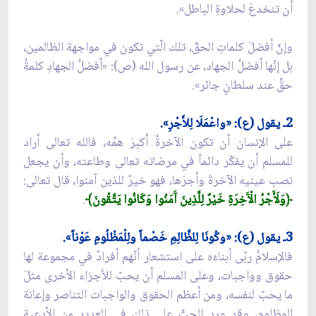
أن تنخدعَ لحلاوةِ الباطل».
وإنّ أفضلَ كلماتِ الحقّ، تلك الّتي تكون في مواجهة الظالمين،
بل إنّها أفضلُ الجهاد، عن رسول الله (ص): «أفضلُ الجهادِ كلمةُ
حقٍّ عند سلطانٍ جائر».
2ـ يقول (ع): «واعْمَلَا لِلأَجْرِ».
على الإنسان أن تكون الآخرةُ أكبرَ همِّه، فالله تعالى أراد
للمسلم أن يفكّر دائماً في مرضاته تعالى وطاعته، وأن يجعل
نصب عينيه الآخرةَ وأجرَها، فهو خيرٌ للذين آمنوا، قال تعالى:
﴿وَلَأَجْرُ الْآَخِرَةِ خَيْرٌ لِلَّذِينَ آَمَنُوا وَكَانُوا يَتَّقُونَ﴾
.
3ـ يقول (ع): «وكُونَا لِلظَّالِمِ خَصْماً ولِلْمَظْلُومِ عَوْناً».
فالإسلامُ ربّى أبناءَه على استشعار أنّهم أفرادٌ في مجموعة لها
حقوق وواجبات، وعلى المسلم أن يحبّ للأجزاء الأخرى مثلَ
ما يحبّ لنفسه، ومن أعظم الحقوق والواجبات التناصر وإعانة
المظلوم، وقد ورد الحثّ على ذلك في العديد من الأدعية