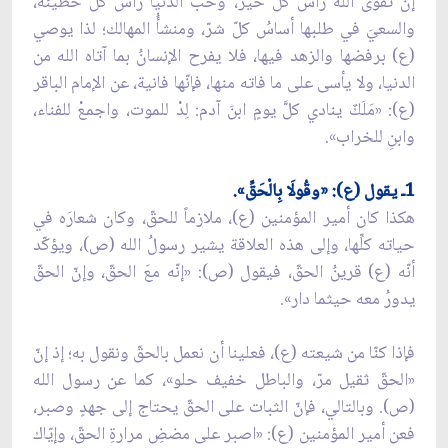
إنّ تقوى الله رأسُ كلِّ خير، وحبَّ الدنيا رأسُ كلّ خطيئة،
والسعيَ في طلبها أساسُ كلّ شرّ، ومنشأُ المهالك؛ لذا يوصي
(ع) برفضها والزهد فيها، فلا يفرح الإنسانُ بما آتاه الله من
الدنيا، ولا يأسى على ما فاته منها، فإنّها فانية، عن الإمام الباقر
(ع): «مَلَكٌ ينادي كلَّ يومٍ ابنَ آدم: لِدْ للموت، واجمعْ للفناء،
وابنِ للخراب».
1ـ يقول (ع): «وقُولَا بِالْحَقِّ».
هكذا كان أمير المؤمنين (ع)، ملازماً للحقّ، وكان شعارَه في
حياته كلِّها، وإلى هذه العلاقة يشير رسولُ الله (ص)، ويؤكّد
أنّه (ع) قرينُ الحقّ، فيقول (ص): «إنّه معَ الحقّ، وإنّ الحقّ
يدورُ معه حيثما دار».
فإذا كنّا من شيعته (ع)، فعلينا أن نعمل بالحقّ ونقول به؛ إذ إنّ
«الحقّ ثقيل مرّ، والباطل خفيف حلو»، كما عن رسول الله
(ص). وبالتالي، فإنّ الثبات على الحقّ يحتاج إلى جهدٍ وصبر،
فعن أمير المؤمنين (ع): «اصبر على مضضِ مرارةِ الحقّ، وإيّاك