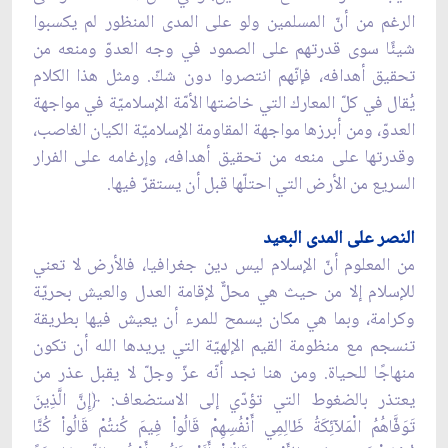
الرغم من أنّ المسلمين ولو على المدى المنظور لم يكسبوا
شيئًا سوى قدرتهم على الصمود في وجه العدوّ ومنعه من
تحقيق أهدافه، فإنّهم انتصروا دون شكّ. ومثل هذا الكلام
يُقال في كلّ المعارك التي خاضتها الأمّة الإسلاميّة في مواجهة
العدوّ، ومن أبرزها مواجهة المقاومة الإسلاميّة الكيان الغاصب،
وقدرتها على منعه من تحقيق أهدافه، وإرغامه على الفرار
السريع من الأرض التي احتلّها قبل أن يستقرّ فيها.
النصر على المدى البعيد
من المعلوم أنّ الإسلام ليس دين جغرافيا، فالأرض لا تعني
للإسلام إلا من حيث هي محلٌّ لإقامة العدل والعيش بحريّة
وكرامة، وبما هي مكان يسمح للمرء أن يعيش فيها بطريقة
تنسجم مع منظومة القيم الإلهيّة التي يريدها الله أن تكون
منهاجًا للحياة. ومن هنا نجد أنّه عزّ وجلّ لا يقبل عذر من
يعتذر بالضغوط التي تؤدّي إلى الاستضعاف: ﴿إِنَّ الَّذِينَ
تَوَفَّاهُمُ الْمَلآئِكَةُ ظَالِمِي أَنْفُسِهِمْ قَالُواْ فِيمَ كُنتُمْ قَالُواْ كُنَّا