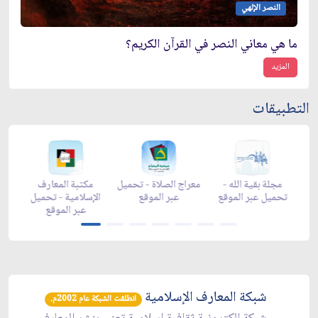
النصر الإلهي
ما هي معاني النصر في القرآن الكريم؟
المزيد
التطبيقات
زاد شهر رمضان -
زاد شهر رمضان -
زاد شهر رمضان -
مجلة بق
appgallery
appstore
تحميل عبر الموقع
تحميل عب
شبكة المعارف الإسلامية
انطلقت الشبكة عام 2002م.