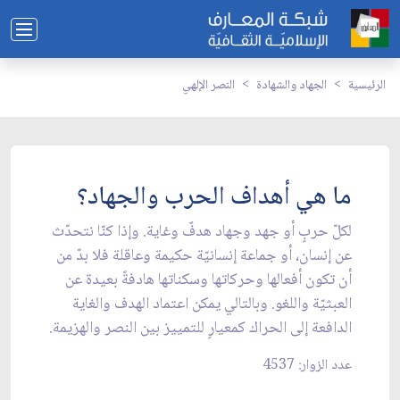
الرئيسية
الجهاد والشهادة
النصر الإلهي
ما هي أهداف الحرب والجهاد؟
لكلّ حربٍ أو جهد وجهاد هدفٌ وغاية. وإذا كنّا نتحدّث
عن إنسان، أو جماعة إنسانيّة حكيمة وعاقلة فلا بدّ من
أن تكون أفعالها وحركاتها وسكناتها هادفةً بعيدة عن
العبثيّة واللغو. وبالتالي يمكن اعتماد الهدف والغاية
الدافعة إلى الحراك كمعيارٍ للتمييز بين النصر والهزيمة.
عدد الزوار: 4537