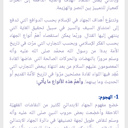
وبالتالي يمكن اعتماد الهدف والغاية الدافعة إلى الحراك
كمعيارٍ للتمييز بين النصر والهزيمة.
وتتنوّع أهداف الجهاد في الإسلام بحسب الدوافع التي تدفع
إلى امتشاق السيف والسير في سبيل تحقيق الغاية التي
ينتهي إليها القتال. وربّما يمكن استقصاء أهمّ أنواع الجهاد
بحسب الفكر الإسلامي وبحسب التجارب التي مرّت في تاريخ
الأمة بدءًا من رسول الله محمّد صلى الله عليه وآله
وسلم مرورًا بالنهضات والحركات الصالحة التي خاضها القادة
المعصومون عليهم السلام من بعد انتهاءً ببعض التجارب التي
عُقِد فيها اللواء لقادة مصلحين مرّوا في تاريخ الأمّة القديم أو
الحديث وما بينهما.
وأهمّ هذه الأنواع ما يأتي:
1- الهجوم:
خضع مفهوم الجهاد الابتدائيّ لكثير من النقاشات الفقهيّة
اللاحقة وأخضِعت بعض حروب النبيّ صلى الله عليه وآله
وسلم لنقاش طويل لجهة تصنيفها في دائرة الجهاد الابتدائيّ