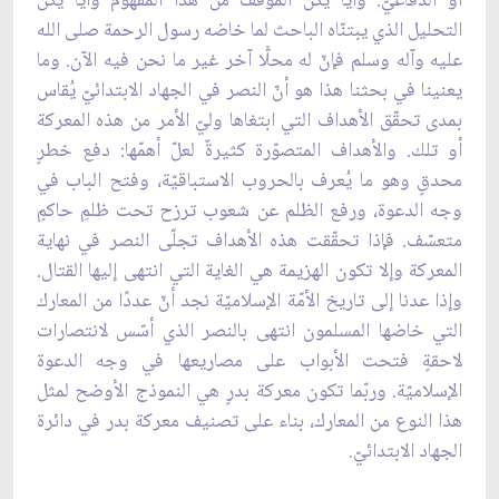
أو الدفاعيّ. وأيًّا يكن الموقف من هذا المفهوم وأيًّا يكن
التحليل الذي يبتنّاه الباحث لما خاضه رسول الرحمة صلى الله
عليه وآله وسلم فإنّ له محلًّا آخر غير ما نحن فيه الآن. وما
يعنينا في بحثنا هذا هو أنّ النصر في الجهاد الابتدائيّ يُقاس
بمدى تحقّق الأهداف التي ابتغاها وليّ الأمر من هذه المعركة
أو تلك. والأهداف المتصوّرة كثيرةٌ لعلّ أهمّها: دفع خطرٍ
محدقٍ وهو ما يُعرف بالحروب الاستباقيّة، وفتح الباب في
وجه الدعوة، ورفع الظلم عن شعوب ترزح تحت ظلمِ حاكمٍ
متعسّف. فإذا تحقّقت هذه الأهداف تجلّى النصر في نهاية
المعركة وإلا تكون الهزيمة هي الغاية التي انتهى إليها القتال.
وإذا عدنا إلى تاريخ الأمّة الإسلاميّة نجد أنّ عددًا من المعارك
التي خاضها المسلمون انتهى بالنصر الذي أسّس لانتصارات
لاحقةٍ فتحت الأبواب على مصاريعها في وجه الدعوة
الإسلاميّة. وربّما تكون معركة بدرٍ هي النموذج الأوضح لمثل
هذا النوع من المعارك، بناء على تصنيف معركة بدر في دائرة
الجهاد الابتدائيّ.