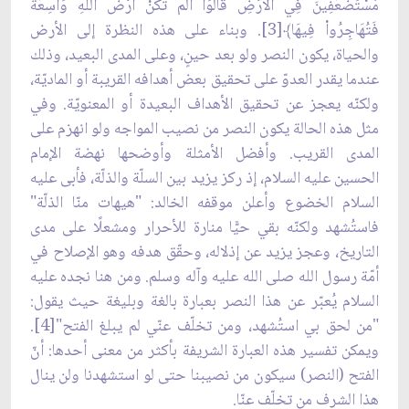
مُسْتَضْعَفِينَ فِي الأَرْضِ قَالْوَاْ أَلَمْ تَكُنْ أَرْضُ اللّهِ وَاسِعَةً
فَتُهَاجِرُواْ فِيهَا﴾[3]. وبناء على هذه النظرة إلى الأرض
والحياة، يكون النصر ولو بعد حينٍ، وعلى المدى البعيد، وذلك
عندما يقدر العدوّ على تحقيق بعض أهدافه القريبة أو الماديّة،
ولكنّه يعجز عن تحقيق الأهداف البعيدة أو المعنويّة. وفي
مثل هذه الحالة يكون النصر من نصيب المواجه ولو انهزم على
المدى القريب. وأفضل الأمثلة وأوضحها نهضة الإمام
الحسين عليه السلام، إذ ركز يزيد بين السلّة والذلّة، فأبى عليه
السلام الخضوع وأعلن موقفه الخالد: "هيهات منّا الذلّة"
فاستُشهد ولكنّه بقي حيًّا منارة للأحرار ومشعلًا على مدى
التاريخ، وعجز يزيد عن إذلاله، وحقّق هدفه وهو الإصلاح في
أمّة رسول الله صلى الله عليه وآله وسلم. ومن هنا نجده عليه
السلام يُعبّر عن هذا النصر بعبارة بالغة وبليغة حيث يقول:
"من لحق بي استُشهد، ومن تخلّف عنّي لم يبلغ الفتح"[4].
ويمكن تفسير هذه العبارة الشريفة بأكثر من معنى أحدها: أنّ
الفتح (النصر) سيكون من نصيبنا حتى لو استشهدنا ولن ينال
هذا الشرف من تخلّف عنّا.