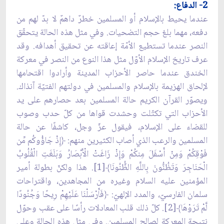
2- الدفاع:
عندما يحيط بالإسلام أو المسلمين خطرٌ داهمٌ لا بدّ لهم من
دفعه، مهما بلغ حجم التضحيات. وفي مثل هذه الحالة يتحقّق
النصر عندما تستطيع الأمّة إعاقته عن تحقيق أهدافه. وقد
عرف تاريخ الإسلام الأوّل مثل هذا النوع من النصر في معركة
الخندق عندما حاصر الأحزاب المدينة وأرادوا اقتحامها
لإلحاق الهزيمة بالإسلام والمسلمين في دولتهم الفتيّة آنذاك.
ويصوّر القرآن الكريم حالة المسلمين بعد حصارهم على يد
الأحزاب التي تكتّلت وحشدت قواها من كلّ حدب وصوب
للقضاء على الإسلام، فيقول عزّ وجل، كاشفًا عن حالة
المسلمين والرعب الذي أصاب الكثيرين منهم: ﴿إِذْ جَاؤُوكُم مِّن
فَوْقِكُمْ وَمِنْ أَسْفَلَ مِنكُمْ وَإِذْ زَاغَتْ الْأَبْصَارُ وَبَلَغَتِ الْقُلُوبُ
الْحَنَاجِرَ وَتَظُنُّونَ بِاللَّهِ الظُّنُونَا﴾[1]. هذا ولكنّ بطولة أمير
المؤمنين عليه السلام وغيره من المجاهدين، واقتراحات
سلمان الفارسيّ، والمدد الإلهيّ: ﴿فَأَرْسَلْنَا عَلَيْهِمْ رِيحًا وَجُنُودًا
لَّمْ تَرَوْهَا﴾[2]. كلّ ذلك قلب المعادلات رأسًا على عقب وحوّل
نتيجة المعركة لصالح المسلمين. وفي مثل هذه الحالة وعلى