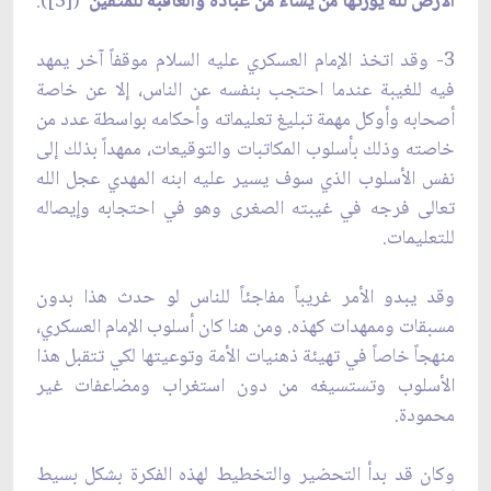
الأرض لله يورثها من يشاء من عباده والعاقبة للمتقين"
([3]).
3- وقد اتخذ الإمام العسكري عليه السلام موقفاً آخر يمهد
فيه للغيبة عندما احتجب بنفسه عن الناس، إلا عن خاصة
أصحابه وأوكل مهمة تبليغ تعليماته وأحكامه بواسطة عدد من
خاصته وذلك بأسلوب المكاتبات والتوقيعات، ممهداً بذلك إلى
نفس الأسلوب الذي سوف يسير عليه ابنه المهدي عجل الله
تعالى فرجه في غيبته الصغرى وهو في احتجابه وإيصاله
للتعليمات.
وقد يبدو الأمر غريباً مفاجئاً للناس لو حدث هذا بدون
مسبقات وممهدات كهذه. ومن هنا كان أسلوب الإمام العسكري،
منهجاً خاصاً في تهيئة ذهنيات الأمة وتوعيتها لكي تتقبل هذا
الأسلوب وتستسيغه من دون استغراب ومضاعفات غير
محمودة.
وكان قد بدأ التحضير والتخطيط لهذه الفكرة بشكل بسيط