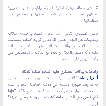
2- شن حملة توعية لفكرة الغيبة، وإفهام الناس بضرورة
تحملهم لمسؤولياتهم الإسلامية تجاهها وتعويدهم على
متطلباتها.
فعلى المستوى الثاني رأينا الإمام العسكري يصدر بياناته
وتعليماته عن المهدي عجل الله تعالى فرجه كحلقة متسلسلة
من تلك النصوص والتعليمات التي بشر بها النبي صلى الله
عليه وآله وسلم والأئمة من بعده مع التأكيد والتخصيص على
ولده المهدي عليه السلام.
واتخذت بيانات العسكري عليه السلام أشكالاً ثلاثة:
أ- بيان عام،
كالتعرض إلى صفات المهدي عجل الله تعالى
فرجه بعد ظهوره وقيامه في دولته العالمية، كجوابه عليه
السلام عن سؤال بعض أصحابه عن قيام المهدي قائلاً:
"فإذا
قام قضى بين الناس بعلمه كقضاء داوود لا يسأل البينة"
([1]).