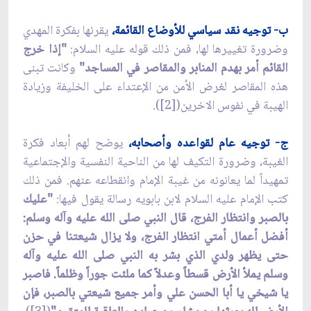
ب- توجيه نقد سياسي للأوضاع القائمة،
يقرنها بفكرة المهدي
وضرورة تغييرها لها، فمن ذلك قوله عليه السلام:
"إذا خرج
القائم أمر بهدم المنابر والمقاصر في المساجد"
وكانت تبنى
هذه المقاصر لغرض الأمن من الإعتداء على الخليفة وزيادة
الهيبة في نفوس الاخرين([2]).
ج- توجيه عام لقواعده وأصحابه،
يوضح لهم أبعاد فكرة
الغيبة، وضرورة التكيف لها من الناحية النفسية والإجتماعية
تمهيداً لما يعانونه من غيبة الإمام وانقطاعه عنهم. فمن ذلك
كتب الإمام عليه السلام لابن بابويه رسالة يقول فيها:
"عليك
بالصبر وانتظار الفرج، قال النبي صلى الله عليه وآله وسلم:
أفضل أعمال أمتي انتظار الفرج، ولا يزال شيعتنا في حزن
حتى يظهر ولدي الذي بشر به النبي صلى الله عليه وآله
وسلم يملأ الأرض قسطاً وعدلاً كما ملئت جوراً وظلماً. فاصبر
يا شيخي يا أبا الحسن علي وأمر جميع شيعتي بالصبر، فإن