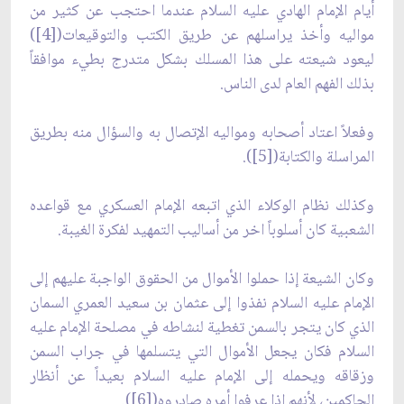
أيام الإمام الهادي عليه السلام عندما احتجب عن كثير من
مواليه وأخذ يراسلهم عن طريق الكتب والتوقيعات([4])
ليعود شيعته على هذا المسلك بشكل متدرج بطي‏ء موافقاً
بذلك الفهم العام لدى الناس.
وفعلاً اعتاد أصحابه ومواليه الإتصال به والسؤال منه بطريق
المراسلة والكتابة([5]).
وكذلك نظام الوكلاء الذي اتبعه الإمام العسكري مع قواعده
الشعبية كان أسلوباً اخر من أساليب التمهيد لفكرة الغيبة.
وكان الشيعة إذا حملوا الأموال من الحقوق الواجبة عليهم إلى
الإمام عليه السلام نفذوا إلى عثمان بن سعيد العمري السمان
الذي كان يتجر بالسمن تغطية لنشاطه في مصلحة الإمام عليه
السلام فكان يجعل الأموال التي يتسلمها في جراب السمن
وزقاقه ويحمله إلى الإمام عليه السلام بعيداً عن أنظار
الحاكمين، لأنهم إذا عرفوا أمره صادروه([6]).