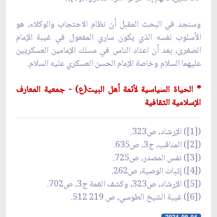
وسنجد في البحث المقبل أن نظام الاحتجاب والوكلاء، هو
الأسلوب نفسه الذي يكون ساري المفعول في غيبة الإمام
الصغرى، بعد أن اعتاد الناس في مسلك الإمامين العسكريين
عليهما السلام وخاصة الإمام الحسن العسكري عليه السلام.
* الحياة السياسية لأئمة أهل البيت(ع) - جمعية المعارف
الإسلامية الثقافية
([1]) الإرشاد، ص‏323.
([2]) المناقب، ج‏3، ص‏635.
([3]) نفس المصدر، ص‏725.
([4]) إثبات الوصية، ص‏262.
([5]) الإرشاد، ص‏323، وكشف الغمة ج‏3، ص‏702.
([6]) غيبة الشيخ الطوسي، ص 219 512.