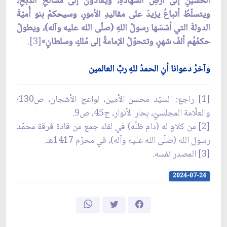
الحسينِ إلى أرضِ الشهادةِ، ويُقادونَ إلى مسالخِ الذبحِ،
ويتسلّطُ أتباعُ يزيدَ على مقاليدِ الأمورِ، وسيحكمُ بنو أُميّةَ
الدولةَ التي أسّسَها رسولُ اللهِ (صلّى الله عليه وآله)، ويطولُ
حكمُهُم ألفَ شهرٍ، وتتحوّلُ الإمامةُ إلى مُلكٍ وسلطانٍ»
[3].
وآخرُ دعوانا أنِ الحمدُ للهِ ربِّ العالمين
[1] راجع: السيّد محسن الأمين، لواعج الأشجان، ص130؛
والعلّامة المجلسيّ، بحار الأنوار، ج45، ص9.
[2] من كلامٍ له (دام ظلّه) في لقاء جمع من قادة فرقة محمّد
رسول الله (صلّى الله عليه وآله)، في محرّم 1417هـ.
[3] المصدر نفسه.
2024-07-24