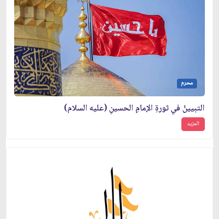
محرم
التبيينُ في ثورةِ الإمامِ الحسينِ (عليه السلام)
المزيد