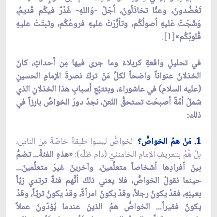
تَعْضُدونَ، وعنَّا تخاذَلُونَ، أجَلْ -وَاللهِ- غَدْرٌ فيكُم قَديمٌ،
وَشَجَتْ عَليهِ أصولُكُم، وتأزَّرَتْ عليهِ فروعُكُم، وثبتَتْ عليهِ
قُلوبُكُم»
[1].
في تحليلِ واقعةِ كربلاءَ وما جرى فيها مِن أحداثٍ، كانَ
الخذلانُ عنواناً واضحاً لكلِّ مَنْ تركَ نصرةَ الإمامِ الحسينِ
(عليه السلام) في عاشوراءَ، وبتتبّعِ أسبابِ هذا الخذلانِ الذي
شملَ أمّةً أصبحَت تستحقُّ اللعنَ، نجدُ دورَ الخواصِّ بارزاً في
ذلك:
1. مَنْ همُ الخواصُّ؟
الخواصُّ ليسوا طبقةً خاصّةً مِنَ الناسِ،
بلْ هُمْ بتعريفِ الإمامِ الخامنئيِّ (دام ظلّه):
«هذهِ الفئةُ... تضمُّ
بينَ أفرادِها أشخاصاً متعلِّمينَ، وآخرينَ غيرَ متعلِّمينَ...
حينما نقولُ الخواصُّ، فلا يعني ذلكَ أنَّهم فئةٌ ترتدي زيّاً
بعينِهِ، فقدْ يكونُ رجلاً، وقدْ يكونُ امرأةً، وقدْ يكونُ ثريّاً، وقدْ
يكونُ فقيراً... الخواصُّ همُ الذينَ عندما يُؤدّونَ عملاً