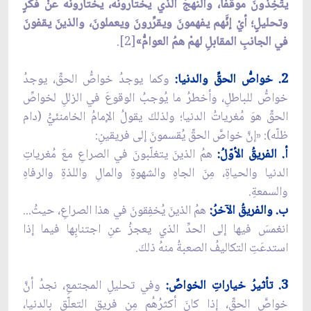
يتّخِذونَ موقفاً، والنهجُ الذي يختارونَهُ، يختارونَهُ عنْ فكرٍ
وتحليلٍ؛ أيْ إنَّهم يفهمونَ ويقرِّرونَ ويعملونَ، والذينَ يقفونَ
في الجانبِ المقابلِ لهمْ همُ العوامُّ»
[2].
2. خواصُّ الحقِّ والدنيا:
وكما يوجدُ خواصُّ الحقِّ، يوجدُ
خواصُّ للباطلِ، وأخطرُ ما يُوجبُ الوقوعَ في الزللِ لخواصِّ
الحقِّ هوَ مُغرياتُ الدنيا؛ ولذلكَ يقولُ الإمامُ الخامنئيُّ (دام
ظلّه): «إنَّ خواصَّ الحقِّ يُقسمونَ إلى فريقينِ:
أ. الفريقُ الأوّلُ:
همُ الذينَ يتغلّبونَ في الصراعِ معَ مُغرياتِ
الدنيا والحياةِ، مِنَ الجاهِ والشهوةِ والمالِ واللذةِ والرفاهِ
والسمعةِ.
ب. والفريقُ الآخرُ:
همُ الذينَ يُخفِقونَ في هذا الصراعِ، حيثُ...
انغمسَ فيها إلى الحدِّ الذي يعجزُ عنِ اجتنابِها فيما إذا
استدعَتِ التكاليفُ الصعبةُ منهُ ذلكَ.
3. تأثيرُ خياراتِ الخواصِّ:
وفي تحليلِ المجتمعِ، نجدُ أنَّ
خواصَّ الحقِّ، إذا كانَ أكثرُهُم مِن فريقِ التعلّقِ بالدنيا،