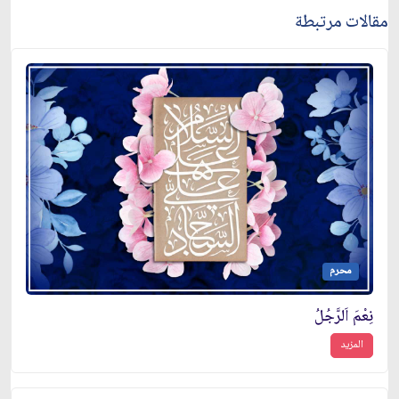
مقالات مرتبطة
محرم
نِعْمَ اَلرَّجُلُ
المزيد