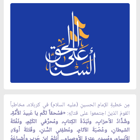
مِن خطبةِ الإمامِ الحسينِ (عليه السلام) في كربلاءَ، مخاطباً
القومَ الذينَ اجتمعوا على قتالِهِ:
«فسُحقاً لكُم يا عَبيدَ الأُمَّةِ،
وشُذَّاذَ الأحزابِ، ونَبَذَةَ الكِتابِ، ومُحرِّفي الكَلِمِ، ونَفْثَةَ
الشيطانِ، وعُصْبَةَ الآثامِ، ومُطفِئي السُّننِ، وقَتَلةَ أولادِ
الأنبياءِ، ومُبيدي عِترةِ الأوصياءِ... أنتُمُ ابنَ حَربٍ وأشياعَهُ