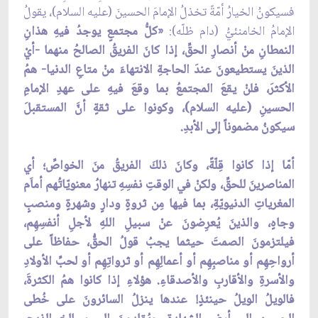
فسيكونُ الخيارُ أمّةً تخذلُ الإمامَ الحسينَ (عليه السلام)، يقولُ
الإمامُ الخامنئيُّ (دام ظلّه):
«كلُّ مجتمعٍ يوجدُ فيهِ هذانِ
النمطانِ منْ أنصارِ الحقِّ، إذا كانَ الفريقُ الصالحُ منهما -أيْ
الذينَ يستطيعونَ عندَ الحاجةِ الانتهاءَ منْ متاعِ الدنيا- همُ
الأكثرَ، فلنْ يقعَ المجتمعُ بما وقعَ فيهِ على عهدِ الإمامِ
الحسينِ (عليه السلام)، وكونوا على ثقةٍ أنَّ المستقبلَ
سيكونُ مضموناً إلى الأبدِ.
أمّا إذا كانوا قِلّةً، وكانَ ذلكَ الفريقُ منَ الخواصِّ؛ أي
المناصرينَ للحقِّ، ولكنْ في الوقتِ نفسِهِ تنهارُ معنويّاتُهم أماَم
المغرياتِ الدنيويّةِ، بما فيها مِن ثروةٍ ودارٍ وشهرةٍ ومنصبٍ
وجاهٍ، والذينَ يُعرِضونَ عنْ سبيلِ اللهِ لأجلِ أنفسِهِم،
فيلتزمونَ الصمتَ حيثما يجبُ قولُ الحقُّ، حفاظاً على
أرواحِهِم أو مناصبِهِم أو أعمالِهِم أو ثرواتِهِم أو لحبِّ الأولادِ
والأسرةِ والأقاربِ والأصدقاءِ. هؤلاءِ إذا كانوا همُ الكثرةَ،
فالويلُ الويلُ حينئذٍ! عندها ينزلُ السائرونَ على خُطى