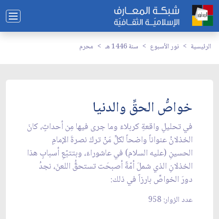
الرئيسية
نور الأسبوع
سنة 1446 هـ
محرم
خواصُّ الحقِّ والدنيا
في تحليلِ واقعةِ كربلاءَ وما جرى فيها مِن أحداثٍ، كانَ
الخذلانُ عنواناً واضحاً لكلِّ مَنْ تركَ نصرةَ الإمامِ
الحسينِ (عليه السلام) في عاشوراءَ، وبتتبّعِ أسبابِ هذا
الخذلانِ الذي شملَ أمّةً أصبحَت تستحقُّ اللعنَ، نجدُ
دورَ الخواصِّ بارزاً في ذلك:
عدد الزوار: 958