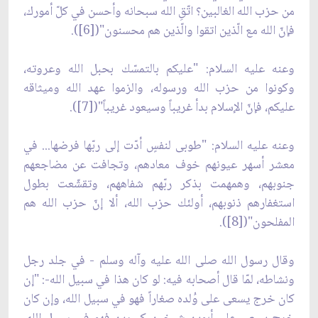
من حزب الله الغالبين؟ اتّقِ الله سبحانه وأحسن في كلّ أمورك،
فإنّ الله مع الّذين اتقوا والّذين هم محسنون"([6]).
وعنه عليه السلام: "عليكم بالتمسّك بحبل الله وعروته،
وكونوا من حزب الله ورسوله، والزموا عهد الله وميثاقه
عليكم، فإنّ الإسلام بدأ غريباً وسيعود غريباً"([7]).
وعنه عليه السلام: "طوبى لنفسٍ أدّت إلى ربّها فرضها... في
معشر أسهر عيونهم خوف معادهم، وتجافت عن مضاجعهم
جنوبهم، وهمهمت بذكر ربّهم شفاههم، وتقشّعت بطول
استغفارهم ذنوبهم، أولئك حزب الله، ألا إنّ حزب الله هم
المفلحون"([8]).
وقال رسول الله صلى الله عليه وآله وسلم - في جلد رجل
ونشاطه، لمّا قال أصحابه فيه: لو كان هذا في سبيل الله-: "إن
كان خرج يسعى على وُلده صغاراً فهو في سبيل الله، وإن كان