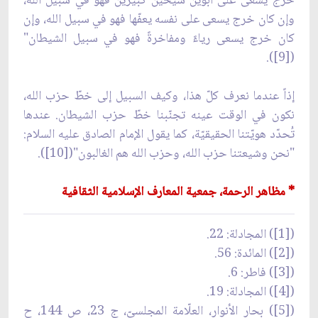
خرج يسعى على أبوين شيخين كبيرين فهو في سبيل الله،
وإن كان خرج يسعى على نفسه يعفّها فهو في سبيل الله، وإن
كان خرج يسعى رياءً ومفاخرةً فهو في سبيل الشيطان"
([9]).
إذاً عندما نعرف كلّ هذا، وكيف السبيل إلى خطّ حزب الله،
نكون في الوقت عينه تجنّبنا خطّ حزب الشيطان. عندها
تُحدّد هويّتنا الحقيقيّة، كما يقول الإمام الصادق عليه السلام:
"نحن وشيعتنا حزب الله، وحزب الله هم الغالبون"([10]).
* مظاهر الرحمة، جمعية المعارف الإسلامية الثقافية
([1]) المجادلة: 22.
([2]) المائدة: 56.
([3]) فاطر: 6.
([4]) المجادلة: 19.
([5]) بحار الأنوار، العلّامة المجلسيّ، ج 23، ص 144، ح