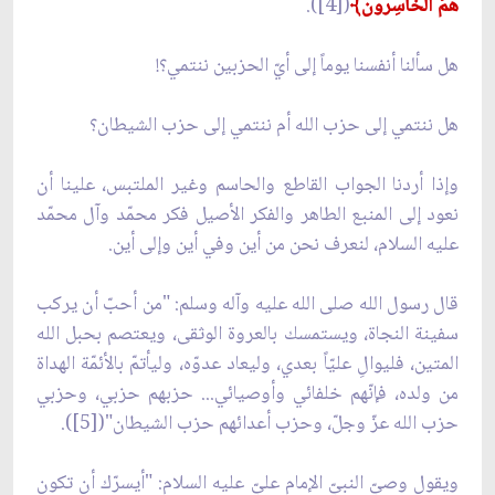
هُمُ الْخاسِرُون﴾
([4]).
هل سألنا أنفسنا يوماً إلى أيّ الحزبين ننتمي؟!
هل ننتمي إلى حزب الله أم ننتمي إلى حزب الشيطان؟
وإذا أردنا الجواب القاطع والحاسم وغير الملتبس، علينا أن
نعود إلى المنبع الطاهر والفكر الأصيل فكر محمّد وآل محمّد
عليه السلام، لنعرف نحن من أين وفي أين وإلى أين.
قال رسول الله صلى الله عليه وآله وسلم: "من أحبّ أن يركب
سفينة النجاة، ويستمسك بالعروة الوثقى، ويعتصم بحبل الله
المتين، فليوالِ عليّاً بعدي، وليعاد عدوّه، وليأتمّ بالأئمّة الهداة
من ولده، فإنّهم خلفائي وأوصيائي... حزبهم حزبي، وحزبي
حزب الله عزّ وجلّ، وحزب أعدائهم حزب الشيطان"([5]).
ويقول وصيّ النبيّ الإمام عليّ عليه السلام: "أيسرّك أن تكون