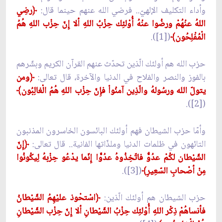
وأداء التكليف الإلهيّ.. فرضي الله عنهم حينما قال:
﴿
رضِي
اللهُ عنْهُمْ ورضُوا عنْهُ أُوْلئِك حِزْبُ اللهِ ألا إِنّ حِزْب اللهِ هُمُ
الْمُفْلِحُون﴾
([1]).
حزب الله هم أولئك الّذين تحدّث عنهم القرآن الكريم وبشّرهم
بالفوز والنصر والفلاح في الدنيا والآخرة، قال تعالى:
﴿
ومن
يتولّ الله ورسُولهُ والّذِين آمنُواْ فإِنّ حِزْب اللهِ هُمُ الْغالِبُون﴾
([2]).
وأمّا حزب الشيطان فهم أولئك البائسون الخاسرون المذنبون
التائهون في ظلمات الدنيا وملذّاتها الفانية.. قال تعالى:
﴿
إِنّ
الشّيْطان لكُمْ عدُوٌّ فاتّخِذُوهُ عدُوًّا إِنّما يدْعُو حِزْبهُ لِيكُونُوا
مِنْ أصْحابِ السّعِيرِ﴾
([3]).
حزب الشيطان هم أولئك الّذين:
﴿
اسْتحْوذ عليْهِمُ الشّيْطانُ
فأنساهُمْ ذِكْر اللهِ أُوْلئِك حِزْبُ الشّيْطانِ ألا إِنّ حِزْب الشّيْطانِ