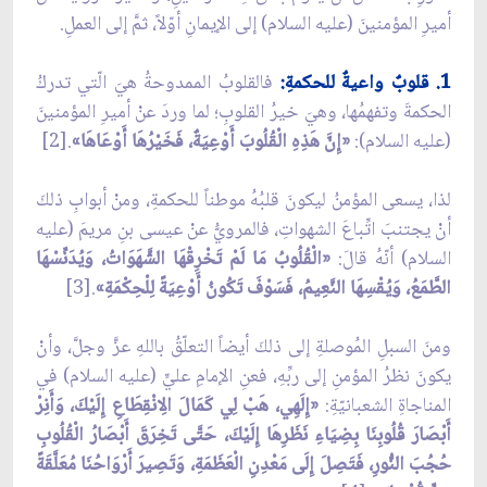
أميرِ المؤمنينَ (عليه السلام) إلى الإيمانِ أوّلاً، ثمَّ إلى العملِ.
1. قلوبٌ واعيةٌ للحكمةِ:
فالقلوبُ الممدوحةُ هيَ الّتي تدركُ
الحكمةَ وتفهمُها، وهيَ خيرُ القلوبِ؛ لما وردَ عنْ أميرِ المؤمنينَ
(عليه السلام):
«إِنَّ هَذِهِ الْقُلُوبَ أَوْعِيَةٌ، فَخَيْرُهَا أَوْعَاهَا»
.[2]
لذا، يسعى المؤمنُ ليكونَ قلبُهُ موطناً للحكمةِ، ومنْ أبوابِ ذلكَ
أنْ يجتنبَ اتِّباعَ الشهواتِ، فالمرويُّ عنْ عيسى بنِ مريمَ (عليه
السلام) أنّهُ قالَ:
«الْقُلُوبُ مَا لَمْ تَخْرِقْهَا الشَّهَوَاتُ، وَيُدَنِّسْهَا
الطَّمَعُ، وَيُقْسِهَا النَّعِيمُ، فَسَوْفَ تَكُونُ أَوْعِيَةً لِلْحِكْمَةِ»
.[3]
ومنَ السبلِ المُوصلةِ إلى ذلكَ أيضاً التعلّقُ باللهِ عزَّ وجلَّ، وأنْ
يكونَ نظرُ المؤمنِ إلى ربِّهِ، فعنِ الإمامِ عليٍّ (عليه السلام) في
المناجاةِ الشعبانيّةِ:
«إِلَهِي، هَبْ لِي كَمَالَ الِانْقِطَاعِ إِلَيْكَ، وَأَنِرْ
أَبْصَارَ قُلُوبِنَا بِضِيَاءِ نَظَرِهَا إِلَيْكَ، حَتَّى تَخِرَقَ أَبْصَارُ الْقُلُوبِ
حُجُبَ النُّورِ، فَتَصِلَ إِلَى مَعْدِنِ الْعَظَمَةِ، وَتَصِيرَ أَرْوَاحُنَا مُعَلَّقَةً