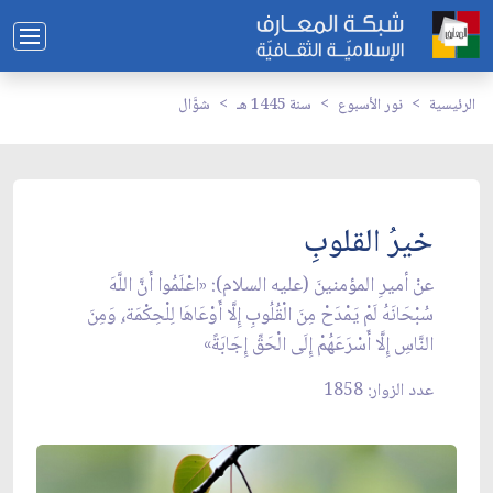
الرئيسية
نور الأسبوع
سنة 1445 هـ
شوَّال
خيرُ القلوبِ
عنْ أميرِ المؤمنينَ (عليه السلام): «اعْلَمُوا أَنَّ اللَّهَ
سُبْحَانَهُ لَمْ يَمْدَحْ مِنَ الْقُلُوبِ إِلَّا أَوْعَاهَا لِلْحِكْمَة،ِ وَمِنَ
النَّاسِ إِلَّا أَسْرَعَهُمْ إِلَى الْحَقِّ إِجَابَةً»
عدد الزوار: 1858