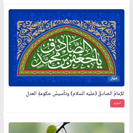
شوَّال
الإمامُ الصادقُ (عليه السلام) وتأسيسُ حكومةِ العدلِ
المزيد