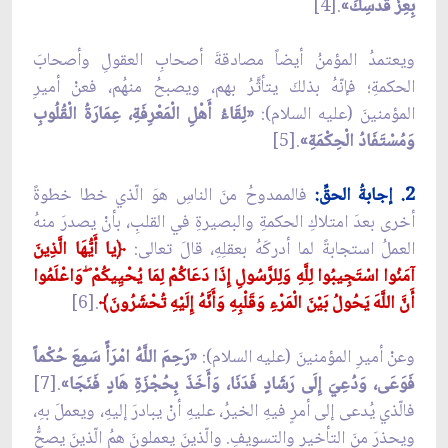
بِعِزِّ قُدْسِكَ‏»
.[4]
ويعتمدُ المؤمنُ أيضاً مصادقةَ أصحابِ العقولِ وأصحابَ
الحكمةِ؛ فإنّهُ بذلكَ يتأثَّرُ بهم، ويصبحُ منهُم، فعنْ أميرِ
المؤمنينَ (عليه السلام):
«لِقَاءُ أَهْلِ الْمَعْرِفَةِ، عِمَارَةُ الْقُلُوبِ
وَمُسْتَفَادُ الْحِكْمَةِ»
.[5]
2. إجابةُ الحقِّ:
فالممدوحُ منَ الناسِ هوَ الّذي خطا خطوةً
أخرى بعدَ امتلاكِ الحكمةِ والبصيرةِ في القلبِ، بأنْ يصدرَ منهُ
العملُ استجابةً لما أدركَهُ بعقلِهِ، قالَ تعالى:
﴿
يا أَيُّهَا الَّذِينَ
آمَنُوا اسْتَجِيبُوا لِلَّهِ وَلِلرَّسُولِ إِذَا دَعَاكُمْ لِمَا يُحْيِيكُمْ ۖ وَاعْلَمُوا
أَنَّ اللَّهَ يَحُولُ بَيْنَ الْمَرْءِ وَقَلْبِهِ وَأَنَّهُ إِلَيْهِ تُحْشَرُونَ﴾
.[6]
وعنْ أميرِ المؤمنينَ (عليه السلام):
«رَحِمَ اللَّهُ امْرَأً سَمِعَ حُكْماً
فَوَعَى،‏ وَدُعِيَ إِلَى رَشَادٍ فَدَنَا، وَأَخَذَ بِحُجْزَةِ هَادٍ فَنَجَا»
.[7]
فالّذي يُدعى إلى أمرٍ فيهِ الخيرُ، عليهِ أنْ يبادرَ إليهِ، ويعملَ بهِ،
ويحذرَ منَ التأخيرِ والتسويفِ. والّذينَ يعملونَ همُ الّذينَ يصحُّ