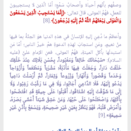
وصفُهم بأنّهم أحياءٌ وأصحابُ سَمْعٍ؛ أمّا الّذين لا يستجيبونَ
للعملِ، فهُمُ الموتى، قالَ تعالى:
﴿
إِنَّمَا يَسْتَجِيبُ الَّذِينَ يَسْمَعُونَ
وَالْمَوْتَى يَبْعَثُهُمُ اللَّهُ ثُمَّ إِلَيْهِ يُرْجَعُونَ﴾
.[8]
وأعظمُ ما دُعِيَ إليهِ الإنسانُ في هذهِ الدنيا هوَ الجنّةُ بما فيها
منْ نعيمٍ، ومَنِ استجابَ لهذهِ الدعوةِ همْ خيرُ الناسِ؛ أمّا مَنِ
استبدلَها بأكلِ الميتةِ، فهُمُ الموتى، فعنِ الإمامِ عليٍّ (عليه
السلام):
«سُبْحَانَكَ خَالِقاً وَمَعْبُوداً، بِحُسْنِ بَلَائِكَ‏ عِنْدَ خَلْقِكَ
خَلَقْتَ دَاراً، وَجَعَلْتَ فِيهَا مَأْدُبَةً؛ مَشْرَباً وَمَطْعَماً وَأَزْوَاجاً
وَخَدَماً وَقُصُوراً وَأَنْهَاراً وَزُرُوعاً وَثِمَاراً، ثُمَّ أَرْسَلْتَ دَاعِياً
يَدْعُو إِلَيْهَا، فَلَا الدَّاعِيَ أَجَابُوا، وَلَا فِي مَا رَغَّبْتَ رَغِبُوا، وَلَا
إِلَى مَا شَوَّقْتَ إِلَيْهِ اشْتَاقُوا، أَقْبَلُوا عَلَى جِيفَةٍ قَدِ افْتَضَحُوا
بِأَكْلِهَا، وَاصْطَلَحُوا عَلَى‏ حُبِّهَا، وَمَنْ عَشِقَ شَيْئاً أَعْشَى‏ بَصَرَهُ،
وَأَمْرَضَ قَلْبَهُ، فَهُوَ يَنْظُرُ بِعَيْنٍ غَيْرِ صَحِيحَةٍ، وَيَسْمَعُ بِأُذُنٍ غَيْرِ
سَمِيعَةٍ»
.[9]