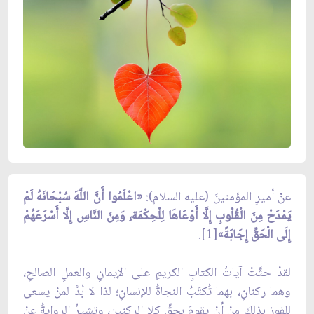
عنْ أميرِ المؤمنينَ (عليه السلام):
«اعْلَمُوا أَنَّ اللَّهَ سُبْحَانَهُ لَمْ
يَمْدَحْ مِنَ الْقُلُوبِ إِلَّا أَوْعَاهَا لِلْحِكْمَة،ِ وَمِنَ النَّاسِ إِلَّا أَسْرَعَهُمْ
إِلَى الْحَقِّ إِجَابَةً»
[1].
لقدْ حثَّتْ آياتُ الكتابِ الكريمِ على الإيمانِ والعملِ الصالحِ،
وهما ركنانِ، بهما تُكتَبُ النجاةُ للإنسانِ؛ لذا لا بُدَّ لمنْ يسعى
للفوزِ بذلكَ منْ أنْ يقومَ بحقِّ كِلا الركنينِ، وتشيرُ الروايةُ عنْ