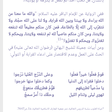
باللسان، هل تحبّ أحداً ثمّ تفعل ما يكرهه أو يؤذيه؟!
ففي الرواية عن الإمام الباقر عليه السلام: "
والله ما معنا من
الله براءة، ولا بيننا وبين الله قرابة، ولا لنا على الله حجّة، ولا
نتقرّب إلى الله إلّا بالطاعة، فمن كان منكم مطيعاً لله تنفعه
ولايتنا، ومن كان منكم عاصياً لله لم تنفعه ولايتنا، ويحكم لا
15
تغترّوا!، ويحكم لا تغترّوا
!"
.
ومن أبيات جميلة للشيخ البهائيّ (رضوان الله تعالى عليه) في
الحثّ على العمل وعدم الاقتصار على ادعاء القرابة أو التولّي:
قومٌ فعلُوا خيراً فعلَوا وعلى الدُرُج العُليا دَرَجوا
دخلوا فقراءَ إلى الدنيا وكما دخلوا منها خرجوا
يا مدّعياً لطريقهم قوِّمْ فطريقُكَ منعوِجُ
تهوى ليلى وتنام الليل وحقّك ذا أمرٌ سمجُ
*حياة القلوب، سلسة الدروس الثقافية، نشر جمعية المعارف الاسلامية الثقافية، ط1، ص67-74.