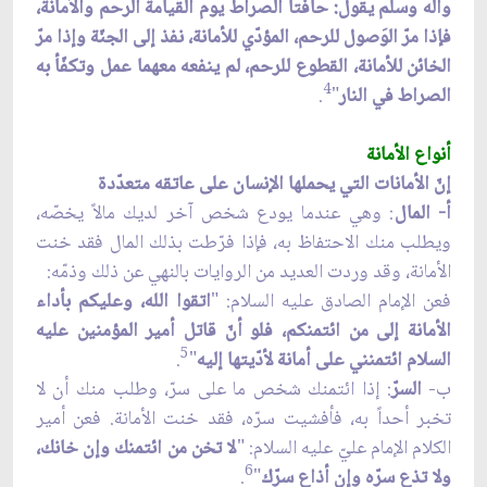
وآله وسلم يقول: حافّتا الصراط يوم القيامة الرحم والأمانة،
فإذا مرّ الوَصول للرحم، المؤدّي للأمانة، نفذ إلى الجنّة وإذا مرّ
الخائن للأمانة، القطوع للرحم، لم ينفعه معهما عمل وتكفّأ به
4
الصراط في النار
"
.
أنواع الأمانة
إنّ الأمانات التي يحملها الإنسان على عاتقه متعدّدة
أ- المال
: وهي عندما يودع شخص آخر لديك مالاً يخصّه،
ويطلب منك الاحتفاظ به، فإذا فرّطت بذلك المال فقد خنت
الأمانة، وقد وردت العديد من الروايات بالنهي عن ذلك وذمّه:
فعن الإمام الصادق عليه السلام: "
اتقوا الله، وعليكم بأداء
الأمانة إلى من ائتمنكم، فلو أنّ قاتل أمير المؤمنين عليه
5
السلام ائتمنني على أمانة لأدّيتها إليه
"
.
ب-
السرّ
: إذا ائتمنك شخص ما على سرّ، وطلب منك أن لا
تخبر أحداً به، فأفشيت سرّه، فقد خنت الأمانة. فعن أمير
الكلام الإمام عليّ عليه السلام: "
لا تخن من ائتمنك وإن خانك،
6
ولا تذع سرّه وإن أذاع سرّك
"
.