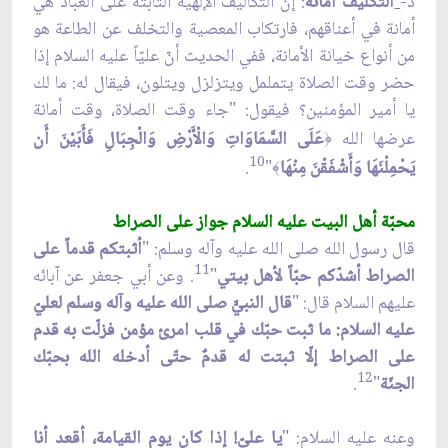
د-
التكليف أمانة
: إنّ التكاليف الإلهيّة الثابتة على العباد هي
أمانة في أعناقهم، فارتكاب المعصية والتخلف عن الطاعة هو
من أنواع خيانة الأمانة، ففي الحديث أنّ عليّاً عليه السلام إذا
حضر وقت الصلاة يتململ ويتزلزل ويتلون، فيقال له: ما لك
يا أمير المؤمنين؟ فيقول: "جاء وقت الصلاة، وقت أمانة
عرضها الله
عَلَى السَّمَاوَاتِ وَالْأَرْضِ وَالْجِبَالِ فَأَبَيْنَ أَن
﴿
10
يَحْمِلْنَهَا وَأَشْفَقْنَ مِنْهَا
"
.
﴾
محبّة أهل البيت عليه السلام جواز على الصراط
قال رسول الله صلى الله عليه وآله وسلم: "
أثبتكم قدماً على
11
الصراط أشدّكم حبّاً لأهل بيتي
"
. وعن أبي جعفر عن آبائه
عليهم السلام قال: "
قال النبيّّ صلى الله عليه وآله وسلم لعليّ
عليه السلام: ما ثبت حبّك في قلب امرئ مؤمن فزلّت به قدم
على الصراط إلّا ثبتت له قدمٌ حتّى أدخله الله بحبّك
12
الجنّة
"
.
وعنه عليه السلام: "
يا عليّ! إذا كان يوم القيامة، أقعد أنا