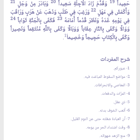
21
20
19
حَمِيداً
وَقَدَّمَ زَادَ الْآجِلَةِ سَعِيداً
وَبَادَرَ مِنْ وَجَلٍ
22
وَأَكْمَشَ فِي مَهَلٍ
وَرَغِبَ فِي طَلَبٍ وَذَهَبَ عَنْ هَرَبٍ وَرَاقَبَ
24
23
فِي يَوْمِهِ غَدَهُ وَنَظَرَ قُدُماً أَمَامَهُ
فَكَفَى بِالْجَنَّةِ ثَوَاباً
وَوَالًا وَكَفَى بِالنَّارِ عِقَاباً وَوَبَالًا وَكَفَى بِاللَّهِ مُنْتَقِماً وَنَصِيراً
1
وَكَفَى بِالْكِتَابِ حَجِيجاً وَخَصِيما
.
شرح المفردات
1- عبوركم.
2- مواضع السقوط المباغت فيه.
3- المعاصي والانحرافات.
4- المرّات والدفعات.
5- ذي عقل.
6- أتعب الخوف بدنه.
7- أن العبادة شغلته حتى عن النوم القليل.
8- وقت اشتداد الحر من يومه.
9- منع الزهد شهواته.