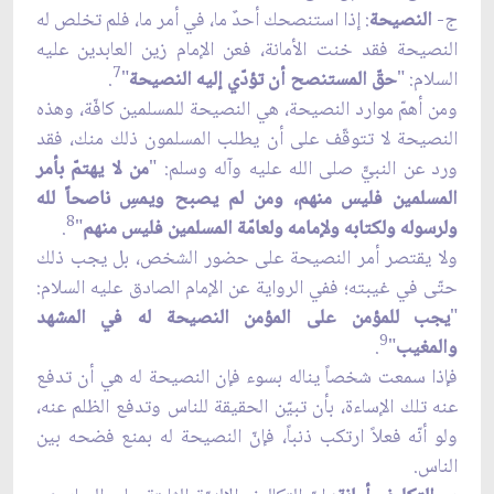
ج-
النصيحة
: إذا استنصحك أحدٌ ما، في أمر ما، فلم تخلص له
النصيحة فقد خنت الأمانة، فعن الإمام زين العابدين عليه
7
السلام: "
حقّ المستنصح أن تؤدّي إليه النصيحة
"
.
ومن أهمّ موارد النصيحة، هي النصيحة للمسلمين كافّة، وهذه
النصيحة لا تتوقّف على أن يطلب المسلمون ذلك منك، فقد
ورد عن النبيّّ صلى الله عليه وآله وسلم: "
من لا يهتمّ بأمر
المسلمين فليس منهم، ومن لم يصبح ويمسِ ناصحاً لله
8
ولرسوله ولكتابه ولإمامه ولعامّة المسلمين فليس منهم
"
.
ولا يقتصر أمر النصيحة على حضور الشخص، بل يجب ذلك
حتّى في غيبته؛ ففي الرواية عن الإمام الصادق عليه السلام:
"
يجب للمؤمن على المؤمن النصيحة له في المشهد
9
والمغيب
"
.
فإذا سمعت شخصاً يناله بسوء فإن النصيحة له هي أن تدفع
عنه تلك الإساءة، بأن تبيّن الحقيقة للناس وتدفع الظلم عنه،
ولو أنّه فعلاً ارتكب ذنباً، فإنّ النصيحة له بمنع فضحه بين
الناس.