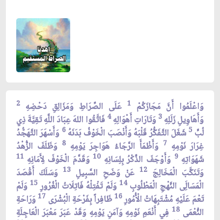
2
1
وَاعْلَمُوا أَنَّ مَجَازَكُمْ
عَلَى الصِّرَاطِ وَمَزَالِقِ دَحْضِهِ
4
3
وَأَهَاوِيلِ زَلَلِهِ
وَتَارَاتِ أَهْوَالِهِ
فَاتَّقُوا اللهَ عِبَادَ اللَّهِ تَقِيَّةَ ذِي
6
5
لُبٍّ
شَغَلَ التَّفَكُّرُ قَلْبَهُ وَأَنْصَبَ الْخَوْفُ بَدَنَهُ
وَأَسْهَرَ التَّهَجُّدُ
8
7
غِرَارَ نَوْمِهِ
وَأَظْمَأَ الرَّجَاءُ هَوَاجِرَ يَوْمِهِ
وَظَلَفَ الزُّهْدُ
11
10
9
شَهَوَاتِهِ
وَأَوْجَفَ الذِّكْرُ بِلِسَانِهِ
وَقَدَّمَ الْخَوْفَ لِأَمَانِهِ
13
12
وَتَنَكَّبَ الْمَخَالِجَ
عَنْ وَضَحِ السَّبِيلِ
وَسَلَكَ أَقْصَدَ
15
14
الْمَسَالَِى النَّهْجِ الْمَطْلُوبِ
وَلَمْ تَفْتِلْهُ فَاتِلَاتُ الْغُرُورِ
وَلَمْ
17
16
تَعْمَ عَلَيْهِ مُشْتَبِهَاتُ الْأُمُورِ
ظَافِراً بِفَرْحَةِ الْبُشْرَى
وَرَاحَةِ
18
النُّعْمَى
فِي أَنْعَمِ نَوْمِهِ وَآمَنِ يَوْمِهِ وَقَدْ عَبَرَ مَعْبَرَ الْعَاجِلَةِ