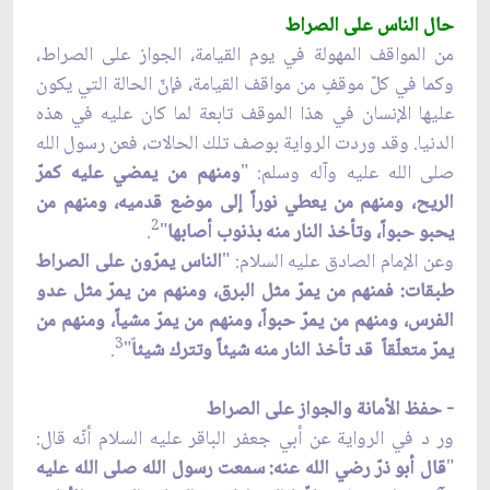
حال الناس على الصراط
من المواقف المهولة في يوم القيامة، الجواز على الصراط،
وكما في كلّ موقفٍ من مواقف القيامة، فإنّ الحالة التي يكون
عليها الإنسان في هذا الموقف تابعة لما كان عليه في هذه
الدنيا. وقد وردت الرواية بوصف تلك الحالات، فعن رسول الله
صلى الله عليه وآله وسلم: "
ومنهم من يمضي عليه كمرّ
الريح، ومنهم من يعطي نوراً إلى موضع قدميه، ومنهم من
2
يحبو حبواً، وتأخذ النار منه بذنوب أصابها
"
.
وعن الإمام الصادق عليه السلام: "
الناس يمرّون على الصراط
طبقات: فمنهم من يمرّ مثل البرق، ومنهم من يمرّ مثل عدو
الفرس، ومنهم من يمرّ حبواً، ومنهم من يمرّ مشياً، ومنهم من
3
يمرّ متعلّقاً قد تأخذ النار منه شيئاً وتترك شيئا
ً"
.
- حفظ الأمانة والجواز على الصراط
ور د في الرواية عن أبي جعفر الباقر عليه السلام أنّه قال:
"
قال أبو ذرّ رضي الله عنه: سمعت رسول الله صلى الله عليه