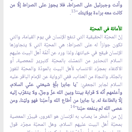
وأنت وجبرئيل على الصراط، فلا يجوز على الصراط إلّا من
13
كانت معه براءة بولايتك
"
.
الأمانة في المحبّة
إنّ المحبّة الحقيقية التي تنفع الإنسان في يوم القيامة، والتي
تكون جوازاً له على الصراط؛ هي المحبّة التي لا يتجاوزها
الإنسان فيقع في خيانتها، ولذا ورد عن أئمّة أهل البيت عليهم
السلام التحذير من التمسّك بالمحبّة كتبرير للمعصية، أو
الاكتفاء بمجرّد الانتساب لأهل البيت بالمودّة والمحبّة للفوز
بالجنّة، والنجاة من العذاب، ففي الرواية عن الإمام الباقر عليه
السلام لجابر الجعفيّ: "
يا جابر! بلّغ شيعتي عنّي السلام،
وأعلمهم أنّه لا قرابة بيننا وبين الله عزّ وجلّ، ولا يتقرّب إليه
إلّا بالطاعة له. يا جابر! من أطاع الله وأحبّنا فهو وليّنا، ومن
14
عصى الله لم ينفعه حبّنا
"
.
إنّ من أخطر ما يصاب به الإنسان هو الغرور، فيبرّر المعصية
بمحبّة أهل البيت عليهم السلام، وهل المحبّة مجرّد قول