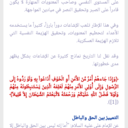
على المستوى النفسي وصاحب المعنويات المنهارة لا يكون
قادراً على الصبر وتحقيق النصر في ميادين المواجهة.
وفي هذا الإطار تلعب الإشاعات دوراً بارزاً، كثيراً ما يستخدمه
الأعداء لتحطيم المعنويات، وتحقيق الهزيمة النفسية التي
تلازم الهزيمة العسكرية.
وقد نقل لنا التاريخ نماذج كثيرة عن الإشاعات بشكل يظهر
مدى خطورتها.
﴿
وَإِذَا جَاءهُمْ أَمْرٌ مِّنَ الأَمْنِ أَوِ الْخَوْفِ أَذَاعُواْ بِهِ وَلَوْ رَدُّوهُ إِلَى
الرَّسُولِ وَإِلَى أُوْلِي الأَمْرِ مِنْهُمْ لَعَلِمَهُ الَّذِينَ يَسْتَنبِطُونَهُ مِنْهُمْ
وَلَوْلاَ فَضْلُ اللّهِ عَلَيْكُمْ وَرَحْمَتُهُ لاَتَّبَعْتُمُ الشَّيْطَانَ إِلاَّ قَلِيلاً﴾
([1]).
التمييز بين الحق والباطل
عن الإمام علي عليه السلام: "أما إنه ليس بين الحق والباطل إلا