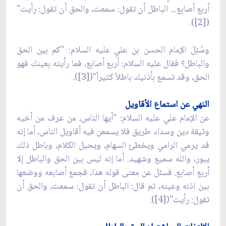
أربع أصابع... الباطل أن تقول: سمعت، والحق أن تقول: رأيت"
([2]).
وسُئِلَ الإمام الحسن بن علي عليه السلام: "كم بين الحق
والباطل؟ فقال عليه السلام: أربع أصابع، فما رأيته بعينك فهو
الحق، وقد تسمع بأذنيك باطلاً كثيراً"([3]).
النهي عن استماع الأقاويل
عن الإمام علي عليه السلام: "أيها الناس، من عرف من أخيه
وثيقة دين وسداد طريق فلا يسمعن فيه أقاويل الناس، أما إنه
قد يرمي الرامي ويخطئ السهام، ويحيل الكلام، وباطل ذلك
يبور، والله سميع وشهيد. أما إنه ليس بين الحق والباطل إلا
أربع أصابع. فسئل عن معنى قوله هذا، فجمع أصابعه ووضعها
بين اذنه وعينه، ثم قال: الباطل أن تقول: سمعت، والحق أن
تقول: رأيت"([4]).