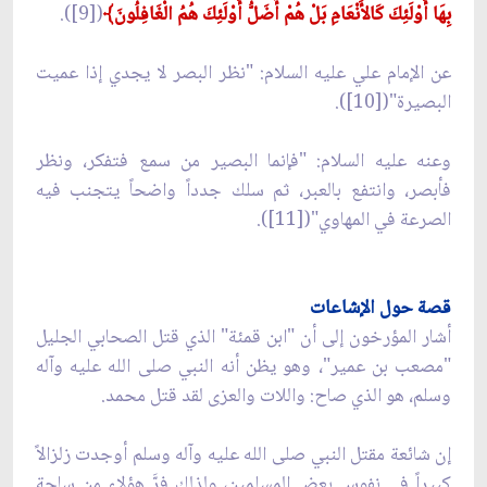
بِهَا أُوْلَئِكَ كَالأَنْعَامِ بَلْ هُمْ أَضَلُّ أُوْلَئِكَ هُمُ الْغَافِلُونَ﴾
([9]).
عن الإمام علي عليه السلام: "نظر البصر لا يجدي إذا عميت
البصيرة"([10]).
وعنه عليه السلام: "فإنما البصير من سمع فتفكر، ونظر
فأبصر، وانتفع بالعبر، ثم سلك جدداً واضحاً يتجنب فيه
الصرعة في المهاوي"([11]).
قصة حول الإشاعات
أشار المؤرخون إلى أن "ابن قمئة" الذي قتل الصحابي الجليل
"مصعب بن عمير"، وهو يظن أنه النبي صلى الله عليه وآله
وسلم، هو الذي صاح: واللات والعزى لقد قتل محمد.
إن شائعة مقتل النبي صلى الله عليه وآله وسلم أوجدت زلزالاً
كبيراً في نفوس بعض المسلمين، ولذلك فرَّ هؤلاء من ساحة