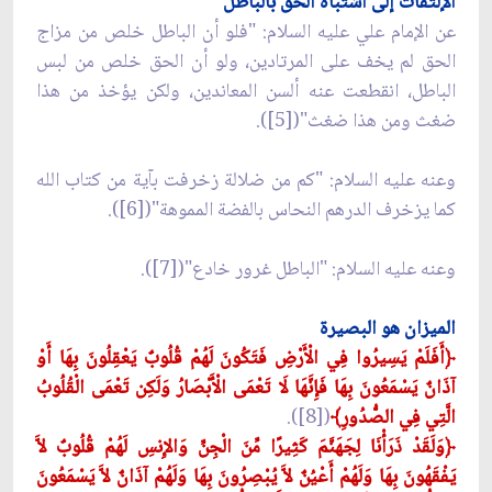
الإلتفات إلى اشتباه الحق بالباطل
عن الإمام علي عليه السلام: "فلو أن الباطل خلص من مزاج
الحق لم يخف على المرتادين، ولو أن الحق خلص من لبس
الباطل، انقطعت عنه ألسن المعاندين، ولكن يؤخذ من هذا
ضغث ومن هذا ضغث"([5]).
وعنه عليه السلام: "كم من ضلالة زخرفت بآية من كتاب الله
كما يزخرف الدرهم النحاس بالفضة المموهة"([6]).
وعنه عليه السلام: "الباطل غرور خادع"([7]).
الميزان هو البصيرة
﴿
أَفَلَمْ يَسِيرُوا فِي الْأَرْضِ فَتَكُونَ لَهُمْ قُلُوبٌ يَعْقِلُونَ بِهَا أَوْ
آذَانٌ يَسْمَعُونَ بِهَا فَإِنَّهَا لَا تَعْمَى الْأَبْصَارُ وَلَكِن تَعْمَى الْقُلُوبُ
الَّتِي فِي الصُّدُورِ﴾
([8]).
﴿
وَلَقَدْ ذَرَأْنَا لِجَهَنَّمَ كَثِيرًا مِّنَ الْجِنِّ وَالإِنسِ لَهُمْ قُلُوبٌ لاَّ
يَفْقَهُونَ بِهَا وَلَهُمْ أَعْيُنٌ لاَّ يُبْصِرُونَ بِهَا وَلَهُمْ آذَانٌ لاَّ يَسْمَعُونَ