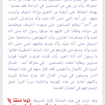
المعركة. وأما من بقي من المسلمين في الساحة فقد عمدوا -
بهدف الحفاظ على البقية من التفرق وإزالة الخوف والرعب
عنهم - إلى أخذ النبي صلى الله عليه وآله وسلم إلى الشعب
من "أحد" ليطلع المسلمون على وجوده الشريف ويطمئنوا
إلى حياته، وهكذا كان، فإنهم لما عرفوا رسول الله صلى الله
عليه وآله وسلم عاد الفارون، وآب المنهزمون، واجتمعوا حول
الرسول صلى الله عليه وآله وسلم ولامهم النبي صلى الله
عليه وآله وسلم على فرارهم في تلك الساعة الخطيرة، فقالوا:
يا رسول الله أتانا الخبر بأنك قتلت فرعبت قلوبنا فولينا
مدبرين. وهكذا لحقت بالمسلمين - في معركة أحد - خسائر
كبيرة في الأموال والنفوس، فقد قتل منهم في هذه الموقعة
اثنان وسبعون في ميدان القتال، كما جرح جماعة كبيرة،
ولكنهم أخذوا من هذه الهزيمة والنكسة درساً كبيراً ضَمِنَ
انتصاراتهم في المعارك القادمة.
وقد نزلت في هذه الحادثة الآية الشريفة:
﴿
وَمَا مُحَمَّدٌ إِلاَّ