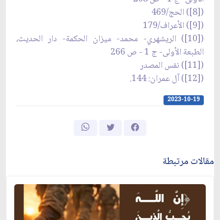
([8]) الحج/469
([9]) الأعراف/179
([10]) الريشهري- محمد- ميزان الحكمة- دار الحديث،
الطبعة الأولى- ج 1 - ص 266
([11]) نفس المصدر
([12]) آل عمران: 144.
2023-10-19
مقالات مرتبطة