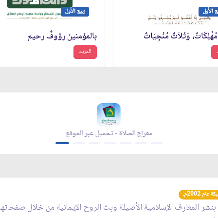
ع الأول
ربيع الأول
مُهْلِكَاتٌ، وَثَلاَثٌ مُنْجِيَاتٌ
بالمؤمنينَ رؤوفٌ رحيم
المزيد
يل عبر الموقع
مجلة بقية الله - تحميل عبر الموقع
عام 2002م.
 بنشر المعارف الإسلامية الأصيلة وبث الروح الإيمانية من خلال صفحاته