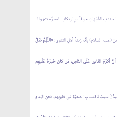
تنابِ الشُبُهاتِ خوفاً مِنِ ارتكابِ المحرَّمات؛ ولذا
َ (عليه السلام) بأنَّه زينةُ أهلِ التقوى:
«اللَّهُمَّ صَلِّ
أنَّ أكرَمَ النّاسِ عَلَى النّاسِ، مَن كانَ خَيرُهُ عَلَيهِم
ْلُ سببٌ لاكتسابِ المحبَّةِ في قلوبِهم، فعَنِ الإمامِ