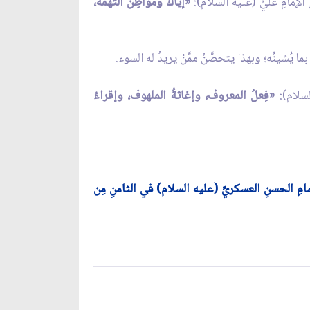
الإمامِ عليٍّ (عليه السلام):
«إيّاكَ ومَواطِنَ التُّهْمة،
ما يُشينُه؛ وبهذا يتحصَّنُ ممَّنْ يريدُ له السوء.
السلام):
«فِعلُ المعروف، وإغاثةُ الملهوف، وإقراءُ
إمامِ الحسنِ العسكريِّ (عليه السلام) في الثامنِ مِن