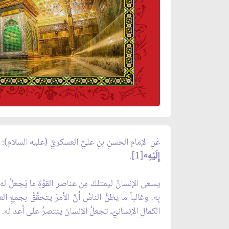
عَنِ الإمامِ الحسنِ بنِ عليٍّ العسكريِّ (عليه السلام):
«
إِلَيْهِ‏»
[1].
يسعى الإنسانُ ليمتلكَ مِن عناصرِ القوَّةِ ما يَجعلُ له
بِه. وغالباً ما يظنُّ الناسُ أنَّ الأمرَ يتحقَّقُ بجمعِ ا
الكمالِ الإنسانيّ، تجعلُ الإنسانَ ينتصرُ على أعدائِه.