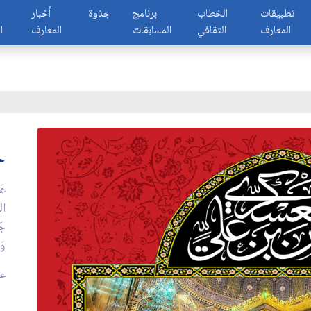
تطبيقات
الخطاب
برنامج
جذوة
أخبار
المعارف
الثقافي
المسابقات
المعارف
ا
خ
عَ
ال
جَن
وَ
عدد