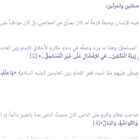
صفتَينِ وثمرتَين:
يه الإنسان، وصفةً لازمةً له، كانَ بمنأىً عنِ المعاصي، بل كانَ مواظباً على اج
لمستَحِقّ؛ وهذا ما وردَ وصفُه في دعاءِ مكارمِ الأخلاقِ للإمامِ زينِ العابدين
زينَةَ الْمُتَّقِينَ... في الإفْضَالِ عَلَى غَيْرِ الْمُسْتَحِقِّ...»
[2].
ضُ عليهم ممَّا لديه، فعنِ الإمامِ زينِ العابدينَ (عليه السلام):
«وَاعلَمْ، 
 صاحبَ عطاءٍ وكرمٍ على الناس، كانَ حديثُ الناسِ عنهُ بالخيرِ دائماً؛ إذِ البذ
، وَالتَّواضُعُ، وَالبَذلُ»
[4].