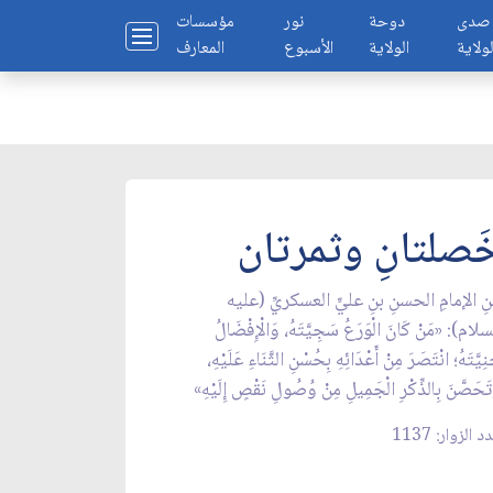
صدى
دوحة
نور
مؤسسات
لولاية
الولاية
الأسبوع
المعارف
َصلتانِ وثمرتان
نِ الإمامِ الحسنِ بنِ عليٍّ العسكريِّ (عليه
سلام): «مَنْ كَانَ الْوَرَعُ سَجِيَّتَهُ‏، وَالْإِفْضَالُ
ِيَّتَهُ‏؛ انْتَصَرَ مِنْ‏ أَعْدَائِهِ بِحُسْنِ الثَّنَاءِ عَلَيْهِ،
تَحَصَّنَ‏ بِالذِّكْرِ الْجَمِيلِ مِنْ وُصُولِ نَقْصٍ إِلَيْهِ‏»
 الزوار: 1137