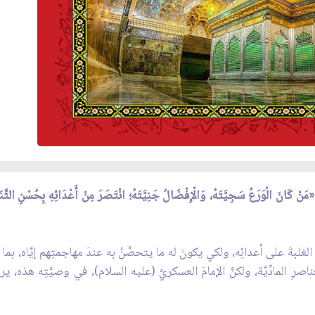
مَنْ كَانَ الْوَرَعُ سَجِيَّتَهُ‏، وَالْإِفْضَالُ جَنِيَّتَهُ‏؛ انْتَصَرَ مِنْ‏ أَعْدَائِهِ بِحُسْنِ الثّ
 الغلبةَ على أعدائِه، ولكي يكونَ له ما يتحصَّنُ به عندَ مهاجمتِهم إيَّاه، بم
لعناصرِ المادِّيَّة، ولكنَّ الإمامَ العسكريَّ (عليه السلام)، في وصيَّتِه هذه، يرشد