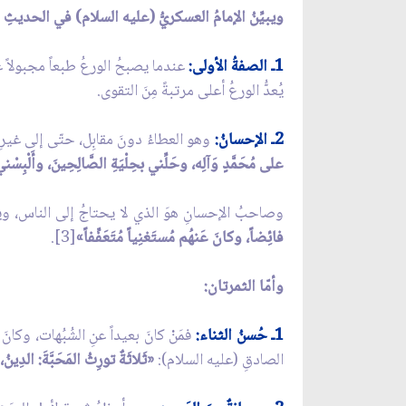
ويبيِّنُ الإمامُ العسكريُّ (عليه السلام) في الحديثِ 
1ـ الصفةُ الأولى:
عندما يصبحُ الورعُ طبعاً مجبولاً عل
يُعدُّ الورعُ أعلى مرتبةً مِنَ التقوى.
2ـ الإحسانُ:
وهو العطاءُ دونَ مقابِل، حتّى إلى غيرِ ا
على مُحَمَّدٍ وَآلِه، وحَلِّني بحِلْيَةِ الصَّالِحِينَ، وأَلْبِسْني 
وصاحبُ الإحسانِ هوَ الذي لا يحتاجُ إلى الناس، ويفي
فائِضاً، وكانَ عَنهُم مُستَغنِياً مُتَعَفِّفاً»
[3].
وأمّا الثمرتان:
1ـ حُسنُ الثناء:
فمَنْ كانَ بعيداً عنِ الشُبُهات، وكانَ
الصادقِ (عليه السلام):
«ثَلاثَةٌ تورِثُ المَحَبَّةَ: الدِينُ