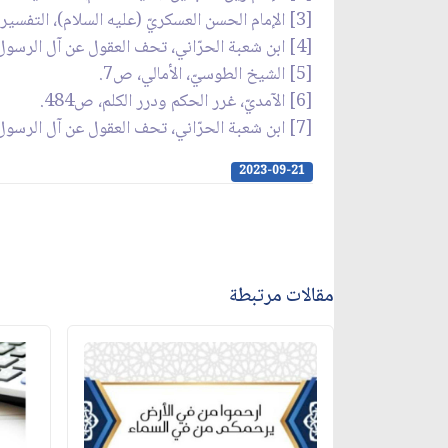
[3] الإمام الحسن العسكريّ (عليه السلام)، التفسير المنسوب إلى الإمام العسكريّ (عليه السلام)، ص27.
[4] ابن شعبة الحرّاني، تحف العقول عن آل الرسول (صلّى الله عليه وآله)، ص316.
[5] الشيخ الطوسيّ، الأمالي، ص7.
[6] الآمديّ، غرر الحكم ودرر الكلم، ص484.
[7] ابن شعبة الحرّاني، تحف العقول عن آل الرسول (صلّى الله عليه وآله)، ص204.
2023-09-21
مقالات مرتبطة