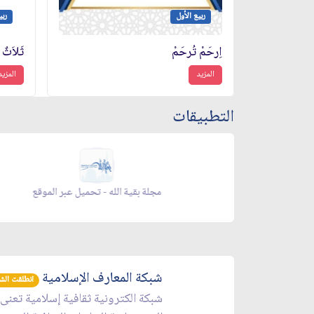
ربيع الأول
ربي
اِرحَمْ تُرحَمْ
ثَلاَثٌ 
المزيد
المزيد
التطبيقات
 شهر رمضان - appstore
زاد شهر رمضان - تحم
شبكة المعارف الإسلامية
انطلقت الشبكة 
شبكة الكترونية ثقافية إسلامية تعنى