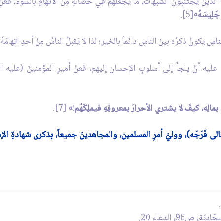
الذينَ يجتنبونَ الشُبُهات، ما يجعلُهم في حصانةٍ مِنَ الاتّهامِ بالسوء، فعَنِ 
جَلِيسَهُ»
[5].
يكونُ ذكرُه بينَ الناسِ دائماً بالخير؛ لذا لا يَقبلُ الناسُ مِنْ أحدٍ اتهامَهُ ب
، عليه أنْ يلجأَ إلى أسلوبِ الإحسانِ إليهم، فعنْ أميرِ المؤمنينَ (عليه 
بمالِه، كيفَ لا يشتري الأحرارَ بمعروفِهِ فيملِكَهُم!»
[7].
عالى فَرَجَه)، ووليَّ أمرِ المسلمين، والمجاهدينَ جميعاً، بذكرى شهادةِ ال