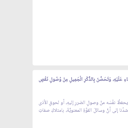
َنَاءِ عَلَيْهِ، وَتَحَصَّنَ‏ بِالذِّكْرِ الْجَمِيلِ مِنْ وُصُولِ نَقْصٍ
ا يحفظُ نفْسَه منْ وصولِ الضررِ إليهِ، أو لحوقِ الأذى
ُنا إلى أنَّ وسائلَ القوَّةِ المعنويَّةَ، بامتلاكِ صفاتِ