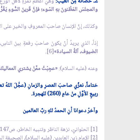
2ـ حصانةٌ مِنَ العَيب:
وهيَ أعظمُ ثمرةٍ لأهلِ الورَعِ 
والمجلسَ المَظْنونَ بهِ السّوء؛ فإنَّ قَرينَ السُّوءِ يَغُرُّ 
وكذلكَ، إنَّ الإنسانَ صاحبَ المعروفِ والخيرِ على الناسِ 
إذاً، الذي يريدُ أنْ يكونَ صاحبَ رفعةٍ بينَ الناسِ
الضيوف، آلةُ السيادة»
[6].
وعنه (عليه السلام):
«عجِبْتُ ممَّنْ يشتري المماليكَ 
ختاماً، نعزِّي صاحبَ العصرِ والزمانِ (عجَّلَ اللهُ ت
ربيعٍ الأوَّلِ منْ عامِ (260) للهجرة.
وآخرُ دعوانا أنِ الحمدُ للهِ ربِّ العالمين
[1] الحلوانيّ، نزهة الناظر وتنبيه الخاطر، ص147.
[2] الإمام زين العابدين (عليه السلام)، الصحيفة السجّاديّة، ص96، الدعاء 20.