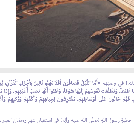
سلام) في وصفِهِم:
«أَمَّا اللَّيْلُ فَصَافُّونَ أَقْدَامَهُمْ، تَالِينَ لِأَجْزَاءِ الْقُرْآنِ، يُرَت
هَا طَمَعاً، وَتَطَلَّعَتْ نُفُوسُهُمْ إِلَيْهَا شَوْقاً، وَظَنُّوا أَنَّهَا نُصْبَ أَعْيُنِهِمْ. وَإِذَا م
. فَهُمْ حَانُونَ عَلَى أَوْسَاطِهِمْ، مُفْتَرِشُونَ لِجِبَاهِهِمْ وَأَكُفِّهِمْ وَرُكَبِهِمْ وَأَط
 خطبةِ رسولِ اللهِ (صلّى اللهُ عليه وآلِه) في استقبالِ شهرِ رمضانَ المبارك