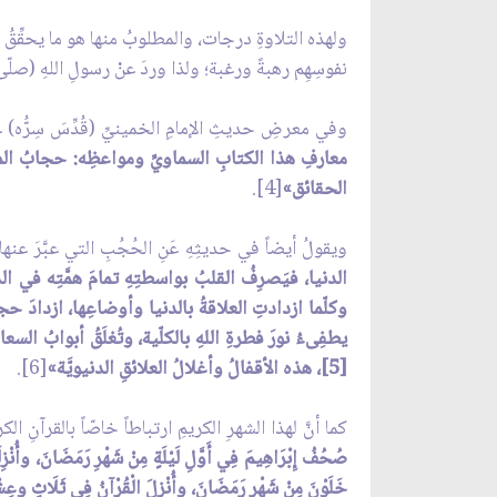
ولهذه التلاوةِ درجات، والمطلوبُ منها هو ما يحقِّقُ الغ
نفوسِهِم رهبةً ورغبة؛ ولذا وردَ عنْ رسولِ اللهِ (صلّى 
وفي معرضِ حديثِ الإمامِ الخمينيِّ (قُدِّسَ سِرُّه) 
معارفِ هذا الكتابِ السماويِّ ومواعظِه: حجابُ المع
الحقائق»
[4].
ويقولُ أيضاً في حديثِهِ عَنِ الحُجُبِ التي عبَّرَ عنها ا
الدنيا، فيَصرِفُ القلبُ بواسطتِهِ تمامَ همَّتِه في ال
وكلّما ازدادتِ العلاقةُ بالدنيا وأوضاعِها، ازدادَ ح
يطفِى‏ءُ نورَ فطرةِ اللهِ بالكلّية، وتُغلَقُ أبوابُ الس
[5]، هذه الأقفالُ وأغلالُ العلائقِ الدنيويَّة»
[6].
كما أنَّ لهذا الشهرِ الكريمِ ارتباطاً خاصّاً بالقرآنِ ال
صُحُفُ إِبْرَاهِيمَ فِي أَوَّلِ لَيْلَةٍ مِنْ شَهْرِ رَمَضَانَ، وأُنْزِلَ
خَلَوْنَ مِنْ شَهْرِ رَمَضَانَ، وأُنْزِلَ الْقُرْآنُ فِي ثَلَاثٍ وعِ