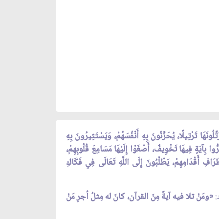
ِّلُونَهَا تَرْتِيلًا، يُحَزِّنُونَ بِهِ أَنْفُسَهُمْ، وَيَسْتَثِيرُونَ بِهِ
َرُّوا بِآيَةٍ فِيهَا تَخْوِيفٌ، أَصْغَوْا إِلَيْهَا مَسَامِعَ قُلُوبِهِمْ،
ْرَافِ أَقْدَامِهِمْ، يَطْلُبُونَ إِلَى اللَّهِ تَعَالَى فِي فَكَاكِ
:
«ومَنْ تلا فيه آيةً مِنَ القرآن، كانَ له مِثلُ أجرِ مَنْ