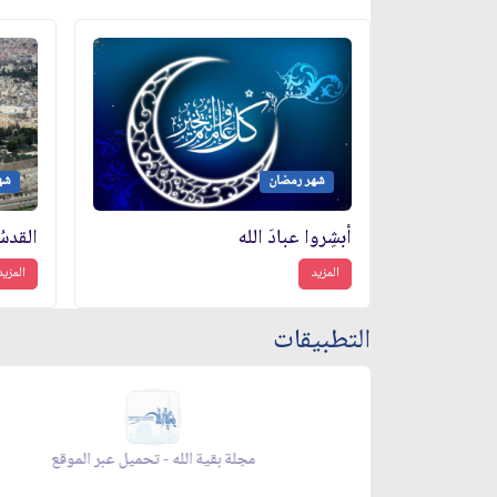
شهر رمضان
شه
أبشِروا عبادَ الله
القدسُ
المزيد
المزيد
التطبيقات
زاد شهر رمضان - تحميل عبر الموقع