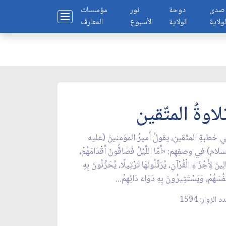
صدى
دوحة
نور
مؤسسات
لولاية
الولاية
الأسبوع
المعارف
لاوةُ المتّقين
 خطبةِ المتّقين، يقولُ أميرُ المؤمنينَ (عليه
سلام) في وصفِهِم: «أَمَّا اللَّيْلُ فَصَافُّونَ أَقْدَامَهُمْ،
لِينَ لِأَجْزَاءِ الْقُرْآنِ، يُرَتِّلُونَهَا تَرْتِيلًا، يُحَزِّنُونَ بِهِ
ْفُسَهُمْ، وَيَسْتَثِيرُونَ بِهِ دَوَاءَ دَائِهِمْ...
 الزوار: 1594