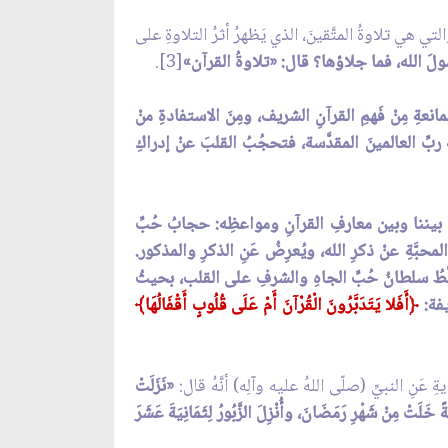
ي هي تلاوةُ المتَّقينَ، الذي يَظهرُ أثرُ التلاوةِ على
لَ الله، فما جلاؤها؟ قال: «تلاوةُ القرآن»
[3].
مانعةِ مِنْ فَهمِ القرآنِ الشريف، ومِنَ الاستفادةِ منْ
ِ العالمينَ المقدَّسة، فتحجُبُ القلبَ عنْ إدراكِ
 بيننا وبين معارفِ القرآنِ ومواعظِه: حجابُ حُبِّ
حبَّةِ عنْ ذكرِ الله، ويُعرِضُ عَنِ الذكرِ والمذكور.
لَّطُ سلطانُ حُبِّ الجاهِ والشرفِ على القلب، بحيثُ
يفة:
﴿
أَفَلا يَتَدَبَّرُونَ الْقُرْآنَ أَمْ عَلَى قُلُوبٍ أَقْفَالُهَا﴾
عَنِ النبيِّ (صلّى اللهُ عليه وآلِه) أنَّهُ قال:
«نَزَلَتْ
 خَلَتْ مِنْ شَهْرِ رَمَضَانَ، وأُنْزِلَ الزَّبُورُ لِثَمَانِيَةَ عَشَرَ