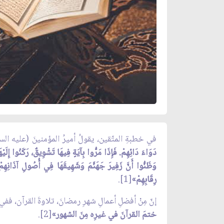
في خطبةِ المتّقين، يقولُ أميرُ المؤمنينَ (عليه ال
دَوَاءَ دَائِهِمْ. فَإِذَا مَرُّوا بِآيَةٍ فِيهَا تَشْوِيقٌ، رَكَنُوا إِلَيْ
وَظَنُّوا أَنَّ زَفِيرَ جَهَنَّمَ وَشَهِيقَهَا فِي أُصُولِ آذَانِهِمْ
رِقَابِهِمْ»
[1].
إنّ مِنْ أفضلِ أعمالِ شهرِ رمضانَ، تلاوةَ القرآن، ففي
ختمَ القرآنَ في غيرِه مِنَ الشهور»
[2].