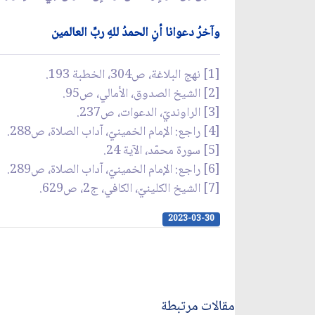
وآخرُ دعوانا أنِ الحمدُ للهِ ربِّ العالمين
[1] نهج البلاغة، ص304، الخطبة 193.
[2] الشيخ الصدوق، الأمالي، ص95.
[3] الراونديّ، الدعوات، ص237.
[4] راجع: الإمام الخمينيّ، آداب الصلاة، ص288.
[5] سورة محمّد، الآية 24.
[6] راجع: الإمام الخمينيّ، آداب الصلاة، ص289.
[7] الشيخ الكلينيّ، الكافي، ج‏2، ص629.
2023-03-30
مقالات مرتبطة