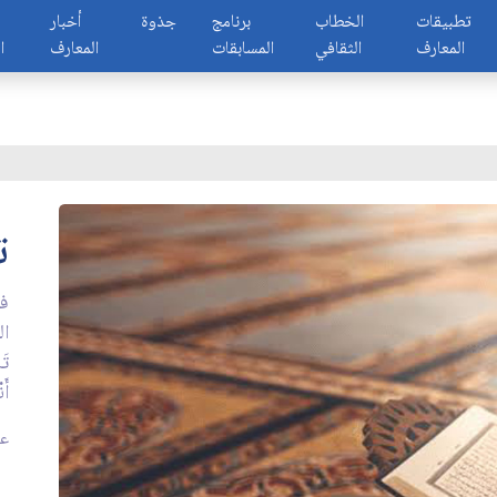
تطبيقات
الخطاب
برنامج
جذوة
أخبار
المعارف
الثقافي
المسابقات
المعارف
ا
ت
في
ال
تَا
أَن
عدد