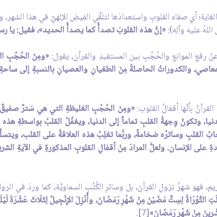
اية؛ أي صفاءَ القلوبِ واستعدادَها لتلقِّي الفيضِ الإلهيِّ في هذا الشهر، والت
اللهُ عليه وآلِه):
«إنَّ هذه القلوبَ تصدأُ كما يصدأُ الحديد»، فقيل: يا رسو
عنْ رفعِ الموانعِ والحُجُبِ بين المستفيدِ والقرآن، يقول:
«ومِنَ الحُجُبِ ال
اصي، والكدوراتُ الحاصلةُ مِنَ الطغيانِ والعصيانِ بالنسبةِ إلى ساحةِ ربّ
لقرآنُ بأنَّها أقفالُ القلوب:
«ومِنَ الحُجُبِ الغليظةِ التي هي سَترٌ صفيقٌ
دنيا، وتكونُ وِجهةُ القلبِ تماماً إلى الدنيا، ويغفُلُ القلبُ بواسطةِ هذه الم
جابُ القلبِ وساترُه ضخامةً، وربَّما تغلِبُ هذه العلاقةُ على القلب، ويتس
عادةِ على الإنسان. ولعلَّ المرادَ مِنْ أقفالِ القلوبِ المذكورةِ في الآيةِ الشر
كريم، فهو شهرُ نزولِ القرآن، بل وسائرِ الكُتُبِ السماويَّة، كما وردَ في الروايةِ 
تِ التَّوْرَاةُ لِسِتٍّ مَضَيْنَ مِنْ شَهْرِ رَمَضَانَ، وأُنْزِلَ الإِنْجِيلُ لِثَلَاثَ عَشْرَةَ لَيْلَةً
شْرِينَ مِنْ شَهْرِ رَمَضَانَ»
[7].