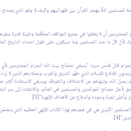
مة للمسلمين لئلّا يهجر القرآن بين ظهرانيهم وكيف لا وهو الذي يصدح ب
ج المحترمين أن لا يغفلوا في جميع المواقف المعظّمة وطيلة فترة سفرهم إ
اية، لأنّ كلّ ما عند المسلمين وما سيكون، على طول امتداد التاريخ ال
لحرام قال قدس سره: "ينبغي لحجّاج بيت الله الحرام المحترمين لأي 
دون اقتلاع الإسلام الذي طهّر الشرق والغرب وعملاءهم الذين لا إرادة
م بحبل الله، وتنهاهم عن الاختلاف والتفرقة، وينبغي الاستفادة أكثر عض
بحق لأجل مصالح الموحّدين والمسلمين في العالم، والالتفات إلى سر ال
وأغلى ثمرة وجوده والدفاع عن الأهداف الإلهية"[3].
المسلمين الكبرى هي في هجرهم لهذا الكتاب الإلهي العظيم الذي يتضمّن ا
ن"[4].