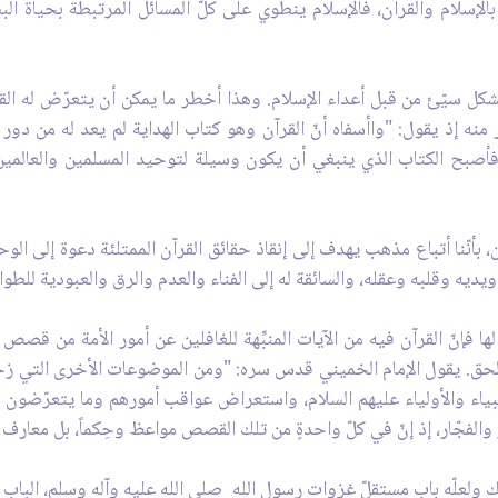
سلام والقرآن، فالإسلام ينطوي على كلّ المسائل المرتبطة بحياة البش
شكل سيّئ من قبل أعداء الإسلام. وهذا أخطر ما يمكن أن يتعرّض له ال
ه إذ يقول: "واأسفاه أنّ القرآن وهو كتاب الهداية لم يعد له من دور 
فأصبح الكتاب الذي ينبغي أن يكون وسيلة لتوحيد المسلمين والعالمين،
 بأنّنا أتباع مذهب يهدف إلى إنقاذ حقائق القرآن الممتلئة دعوة إلى الوحد
يديه وقلبه وعقله، والسائقة له إلى الفناء والعدم والرق والعبودية للطواغ
ها فإنّ القرآن فيه من الآيات المنبِّهة للغافلين عن أمور الأمة من قص
ق. يقول الإمام الخميني قدس سره: "ومن الموضوعات الأخرى التي زخرت 
نبياء والأولياء عليهم السلام، واستعراض عواقب أمورهم وما يتعرّضون ل
الفجّار، إذ إنّ في كلّ واحدةٍ من تلك القصص مواعظ وحِكماً، بل معارف 
لعلّه باب مستقلّ غزوات رسول الله صلى الله عليه وآله وسلم، البا