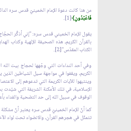
من هنا كانت دعوة الإمام الخمينيّ قدس سره الدائ
فَاعْبُدُونِ﴾
[1].
يقول الإمام الخميني قدس سره: "إني أذكِّر الحجّا
بالقرآن الكريم، هذه الصحيفة الإلهية وكتاب الهد
الكتاب المقدّس"[2].
وفي أحد النداءات التي وجّهها لحجاج بيت الله ا
الكريم، ويقفوا في مواجهة سيل الشياطين الذين يري
وينتبهوا للآيات الكريمة التي تدعوهم إلى الاعتصا
الإسلامية، في تلك الأمكنة الشريفة التي شيّدت 
الوقوف في سبيل الله إلى حد التضحية والفداء بأعز 
كما أنّ الإمام الخمينيّ قدس سره يعتبر أنّ مشكلة 
تتمثّل في هجرهم القرآن، والانضواء تحت لواء الآخري