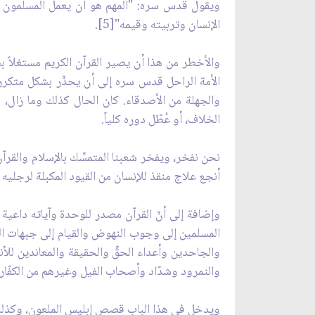
ويقول قدس سره: "المهم هو أن يعمل المسلمون بالإ
الإنسان وتربيته وقيمه"[5].
والأخطر من هذا أن يصير القرآن الكريم مستغلاً ب
الأمة الراحل قدس سره إلى أن يحذّر بشكل متكرر من
والجهلة من الأصدقاء. كان الحال كذلك وما زال، 
الخلاف، أو عُطّل دوره كلياً.
نحن نفخر، ويفخر شعبنا المتمسِّك بالإسلام والقرآن،
أنجع علاج منقذ للإنسان من القيود المكبلة لرجليه و
وإضافة إلى أنّ القرآن مصدر للوحدة وآياته داعية ل
المسلمين إلى وجوب النهوض والقيام إلى جبهات الح
والجاحدين وأعداء الحقِّ والحقيقة والمعاندين للأ
والنمرود وشدّاد وأصحاب الفيل وغيرهم من الكفّار و
ويدخل في هذا الباب قصص إبليس الملعون، وكذلك و