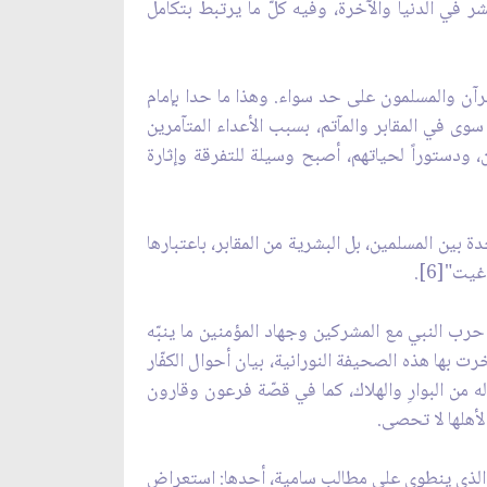
ر في الدنيا والآخرة، وفيه كلّ ما يرتبط بتكامل
قرآن والمسلمون على حد سواء. وهذا ما حدا بإمام
سوى في المقابر والمآتم، بسبب الأعداء المتآمرين
 ودستوراً لحياتهم، أصبح وسيلة للتفرقة وإثارة
ة بين المسلمين، بل البشرية من المقابر، باعتبارها
يت"[6].
ص حرب النبي مع المشركين وجهاد المؤمنين ما ينبّه
بها هذه الصحيفة النورانية، بيان أحوال الكفّار
ه من البوارِ والهلاك، كما في قصّة فرعون وقارون
لأهلها لا تحصى.
ب الذي ينطوي على مطالب سامية، أحدها: استعراض