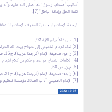
أساليب أصحاب رسول الله صلى الله عليه وآله وس
كلمة الحقّ وإماتة الباطل"[7].
الوحدة الإسلامية، جمعية المعارف الإسلامية الثقاف
[1] سورة الأنبياء، الآية 92.
[2] نداء الإمام الخميني إلى حجاج بيت الله الحرام 2 ذي الحجة 1400هـ. ق.، راجع صحيفة الإمام، (ترجمة عربية)، ج‏20، ص 81.
[3] راجع: صحيفة الإمام (ترجمة عربية)، ج‏16، ص 385-386.
[4] الكلمات القصار، مواعظ وحكم من كلام الإمام الخمينيّ قدس سره، ص 51.
[5] م.ن. ص 50.
[6] راجع: صحيفة الإمام (ترجمة عربية)، ج‏21، ص 357-358.
[7] الإمام الخمينيّ، آداب الصلاة، مؤسسة تنظيم ونشر تراث الإمام الخمينيّ قدس سره، ص 273.
2022-10-05