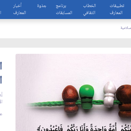
تطبيقات
الخطاب
برنامج
جذوة
أخبار
المعارف
الثقافي
المسابقات
المعارف
ا
سلامية
ا
ا
إن
ال
عدد