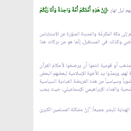
هم ليل نهار
﴿
إِنَّ هَذِهِ أُمَّتُكُمْ أُمَّةً وَاحِدَةً وَأَنَا رَبُّكُمْ
لى مكة المكرمّة والمدينة المنوّرة عن الاستئناس
ماضي وكذلك في المستقبل، إنّما هو من بركات هذا
مذهب أو قومية انتموا أن يرضخوا لأحكام القرآن
 لهم، ويمدّوا يد الأخوة الإسلامية لبعضهم البعض
وياً وسياسياً من هذه الفريضة العبادية السياسية
تضحية والفداء الإبراهيمي الإسماعيلي، حيث يجب
لهداية للبشر جميعاً: "إنّ مشكلة المسلمين الكبرى