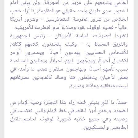
العالمي يشجعهم علی مزيد من العجرفة. ولن يبقی أمام
الشعوب سوی طريق واحد حقيقي هو المقاومة. إذا أراد شعب
الخلاص من شرور غطرسة المتغطرسين - وشرور أمريكا
حالياً - فعليه الوقوف بقوة وصلابة‌ أمام الغطرسة‌ الأمريكية.
انظروا لتصرفات الساسة الأمريكان - رئيس الجمهورية
والفريق المحيط به - وكيف يتحدثون. كلامهم ككلام
الأشخاص العصابيين؛ يهددون أحياناً، ويصدرون أوامر
الاغتيال أحياناً، ويوجّهون التهم أحياناً، ويطلبون المساعدة
بسبب يأسهم أحياناً، ويهاجمون استقرار شعب ما وأمنه في
بعض الأحيان؛ يتخبّطون هنا وهناك كالمجانين. تصرفاتهم
ليست منطقية وعاقلة ومدبرة.
حسناً، ما الذي ينبغي فعله إزاء هذا التجبّر؟ وصية الإمام هي
الصمود. وإحدی أبرز النقاط في خط الإمام والتي انعكست في
وصيته وفي جميع خطبه ضرورة الوقوف الحاسم مقابل
الطامعين والمستكبرين.