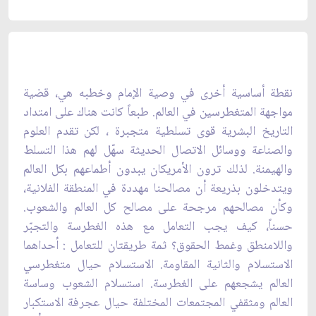
نقطة أساسية أخری في وصية الإمام وخطبه هي، قضية
مواجهة المتغطرسين في العالم. طبعاً كانت هناك علی‌ امتداد
التاريخ البشرية قوی‌ تسلطية متجبرة ، لكن تقدم العلوم
والصناعة ووسائل الاتصال الحديثة سهّل لهم هذا التسلط
والهيمنة. لذلك ترون الأمريكان يبدون أطماعهم بكل العالم
ويتدخلون بذريعة أن مصالحنا مهددة في المنطقة الفلانية،
وكأن مصالحهم مرجحة علی مصالح كل العالم والشعوب.
حسناً، كيف يجب التعامل مع هذه الغطرسة والتجبّر
واللامنطق وغمط الحقوق؟ ثمة طريقتان للتعامل : أحداهما
الاستسلام والثانية المقاومة. الاستسلام حيال متغطرسي
العالم يشجعهم علی الغطرسة. استسلام الشعوب وساسة
العالم ومثقفي المجتمعات المختلفة حيال عجرفة الاستكبار