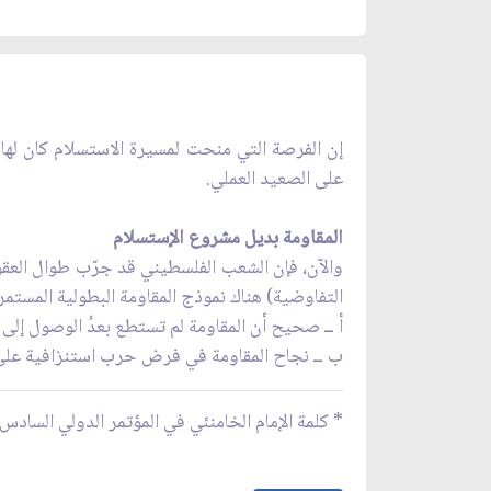
إن الفرصة التي منحت لمسيرة الاستسلام كان لها 
على الصعيد العملي.
المقاومة بديل مشروع الإستسلام
والآن، فإن الشعب الفلسطيني قد جرّب طوال العقود
التفاوضية) هناك نموذج المقاومة البطولية المستم
أ ــ صحيح أن المقاومة لم تستطع بعدُ الوصول إلى
ب ــ نجاح المقاومة في فرض حرب استنزافية على ا
* كلمة الإمام الخامنئي في المؤتمر الدولي السادس لدعم ا