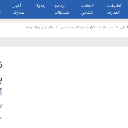
تطبيقات
الخطاب
برنامج
جذوة
أخبار
المعارف
الثقافي
المسابقات
المعارف
ا
امنئي
مقارعة الاستكبار ونصرة المستضعفين
فلسطين والمقاومة
ن
ب
ا
نه
عد