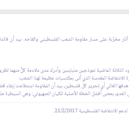
آثار مخرّبة على مسار مقاومة الشعب الفلسطيني وكفاحه. بيد أن فائد
 الثلاثة الماضية نموذجين متباينين وأدرك مدى ملاءمة كلٍّ منهما لظ
رة للانتفاضة المقدسة الذي أتى بمكتسبات عظيمة لهذا الشعب:
 هدفها الغائي أي تحرير كل فلسطين، بيد أن المقاومة استطاعت إبقاء ق
لعدو، بمعنى أفشل الخطة الأصلية للكيان الصهيوني: وهي السيطرة عل
لانتفاضة الفلسطينية 21/2/2017.