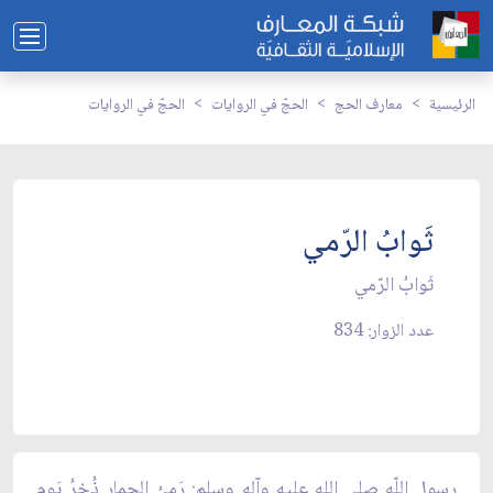
الرئيسية
معارف الحج
الحجّ في الروايات
الحجّ في الروايات
ثَوابُ الرّمي
ثَوابُ الرّمي
عدد الزوار: 834
رسول اللّه صلى الله عليه وآله وسلم: رَميُ الجِمارِ ذُخرُ يَومِ