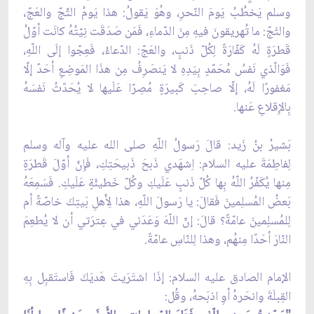
وسلم يَخطُبُ يَومَ النّحرِ، وهُوَ يَقولُ: هذا يَومُ الثّجّ والعَجّ،
والثَجّ: ما تُهريقونَ فيهِ مِنَ الدّماءِ، فَمَن صَدَقَت نِيّتُهُ كانَت أوّلُ
قَطرَةٍ لَهُ كَفّارَةً لِكُلّ ذَنبٍ، والعَجّ: الدّعاءُ، فَعِجّوا إلَى اللّهِ،
فَوَالّذي نَفسُ مُحَمّدٍ بِيَدِهِ لا يَنصَرِفُ مِن هذَا المَوضِعِ أحَدٌ إلّا
مَغفورًا لَهُ، إلّا صاحِبَ كَبيرَةٍ مُصِرّا عَلَيها لا يُحَدّثُ نَفسَهُ
بِالإِقلاعِ عَنها.
بَشيرُ بنُ زَيد: قالَ رَسولُ اللّهِ صلى الله عليه وآله وسلم
لِفاطِمَةَ عليه السلام: اِشهَدي ذَبحَ ذَبيحَتِكِ، فَإِنّ أوّلَ قَطرَةٍ
مِنها يُكَفّرُ اللّهُ بِها كُلّ ذَنبٍ عَلَيكِ وكُلّ خَطيئَةٍ عَلَيكِ. فَسَمِعَهُ
بَعضُ المُسلِمينَ فَقالَ: يا رَسولَ اللّهِ، هذا لِأَهلِ بَيتِكَ خاصّةً أم
لِلمُسلِمينَ عامّةً؟ قالَ: إنّ اللّهَ وَعَدَني في عِترَتي أن لا يُطعِمَ
النّارَ أحَدًا مِنهُم، وهذا لِلنّاسِ عامّةً.
الإمام الصادق عليه السلام: إذَا اشتَرَيتَ هَديَكَ فَاستَقبِل بِهِ
القِبلَةَ وانحَرهُ أوِ اذبَحهُ، وقُل: