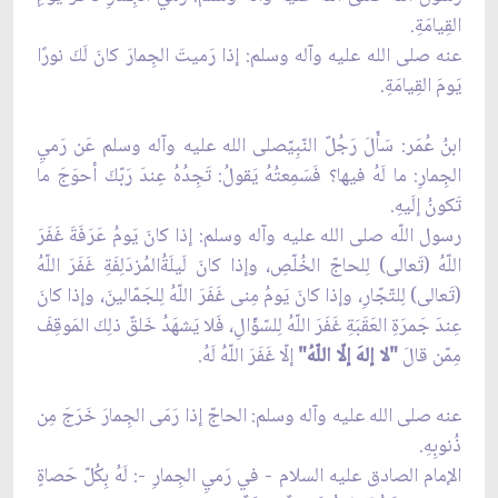
القِيامَةِ.
عنه صلى الله عليه وآله وسلم: إذا رَميتَ الجِمارَ كانَ لَكَ نورًا
يَومَ القِيامَةِ.
ابنُ عُمَر: سَأَلَ رَجُلٌ النّبِيّصلى الله عليه وآله وسلم عَن رَميِ
الجِمارِ: ما لَهُ فيها؟ فَسَمِعتُهُ يَقولُ: تَجِدُهُ عِندَ رَبّكَ أحوَجَ ما
تَكونُ إلَيهِ.
رسول اللّه صلى الله عليه وآله وسلم: إذا كانَ يَومُ عَرَفَةَ غَفَرَ
اللّهُ (تَعالى) لِلحاجّ الخُلّصِ، وإذا كانَ لَيلَةُالمُزدَلِفَةِ غَفَرَ اللّهُ
(تَعالى) لِلتّجّارِ، وإذا كانَ يَومُ مِنى غَفَرَ اللّهُ لِلجَمّالينَ، وإذا كانَ
عِندَ جَمرَةِ العَقَبَةِ غَفَرَ اللّهُ لِلسّؤّالِ، فَلا يَشهَدُ خَلقٌ ذلِكَ المَوقِفَ
مِمّن قالَ
"لا إلهَ إلّا اللّهُ"
إلّا غَفَرَ اللّهُ لَهُ.
عنه صلى الله عليه وآله وسلم: الحاجّ إذا رَمَى الجِمارَ خَرَجَ مِن
ذُنوبِهِ.
الإمام الصادق عليه السلام - في رَميِ الجِمارِ -: لَهُ بِكُلّ حَصاةٍ