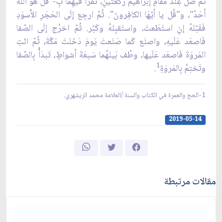
ثُمّ صَلّ عِندَ مَقامِ إبراهيمَ رَكعَتَينِ، تَقرَأُ فيهِما بِ-"قُل هُوَ اللّهُ
أحَدٌ"، و"قُل يا أيّهَا الكافِرونَ". ثُمّ ارجِع إلَى الحَجَرِ الأَسوَدِ
فَقَبّلهُ إنِ استَطَعتَ، واستَقبِلهُ وكَبّر. ثُمّ اخرُج إلَى الصّفا
فَاصعَد عَلَيهِ، واصنَع كَما صَنَعتَ يَومَ دَخَلتَ مَكّةَ، ثُمّ ائتِ
المَروَةَ فَاصعَد عَلَيها، وطُف بَينَهُما سَبعَةَ أشواطٍ، تَبدَأُ بِالصّفا
1
وتَختِمُ بِالمَروَةِ
.
1-الحج والعمرة في الكتاب والسنة /العلامة محمد الريشهري.
2019-05-14
مقالات مرتبطة