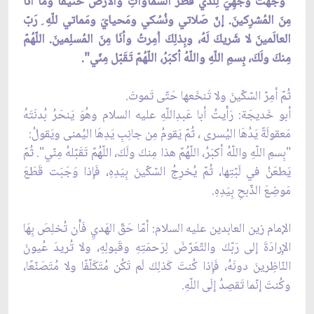
"وَجّهتُ وَجهِيَ لِلّذي فَطَرَ السّماواتِ والأَرضَ حَنيفًا وما أنَا
مِنَ المُشرِكينَ. إنّ صَلاتي ونُسُكي ومَحيايَ ومَماتي للّهِ ِ رَبّ
العالَمينَ لا شَريكَ لَهُ، وبِذلِكَ اُمِرتُ وأنَا مِنَ المُسلِمينَ. اللّهُمّ
مِنكَ ولَكَ، بِسمِ اللّهِ واللّهُ أكبَرُ، اللّهُمّ تَقَبّل مِنّي".
ثُمّ أمِرّ السّكّينَ ولا تَنخَعها حَتّى تَموتَ.
أبو خَديجَة: رَأَيتُ أبا عَبدِاللّهِ عليه السلام وهُوَ يَنحَرُ بُدنَتَهُ
مَعقولَةً يَدُهَا اليُسرى ، ثُمّ يَقومُ مِن جانِبِ يَدِهَا اليُمنى ويَقولُ:
"بِسمِ اللّهِ واللّهُ أكبَرُ، اللّهُمّ هذا مِنكَ ولَكَ، اللّهُمّ تَقَبّلهُ مِنّي". ثُمّ
يَطعَنُ في لَبّتِها، ثُمّ يُخرِجُ السّكّينَ بِيَدِهِ، فَإِذا وَجَبَت قَطَعَ
مَوضِعَ الذّبحِ بِيَدِهِ.
الإمام زين العابدين عليه السلام: أمّا حَقّ الهَديِ فَأَن تُخلِصَ بِهَا
الإِرادَةَ إلى رَبّكَ والتّعَرّضَ لِرَحمَتِهِ وقَبولِهِ، ولا تُريدَ عُيونَ
النّاظِرينَ دونَهُ، فَإِذا كُنتَ كَذلِكَ لَم تَكُن مُتَكَلّفًا ولا مُتَصَنّعًا،
وكُنتَ إنّما تَقصِدُ إلَى اللّهِ.