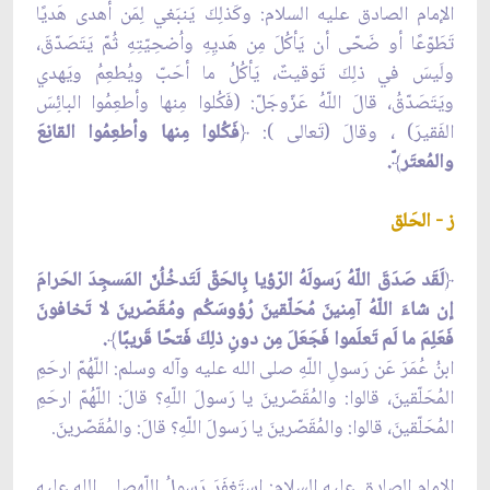
الإمام الصادق عليه السلام: وكَذلِكَ يَنبَغي لِمَن أهدى هَديًا
تَطَوّعًا أو ضَحّى أن يَأكُلَ مِن هَديِهِ واُضحِيّتِهِ ثُمّ يَتَصَدّقَ،
ولَيسَ في ذلِكَ تَوقيتٌ، يَأكُلُ ما أحَبّ ويُطعِمُ ويَهدي
ويَتَصَدّقُ، قالَ اللّهُ عَزّوجَلّ: (فَكُلوا مِنها وأطعِمُوا البائِسَ
الفَقيرَ) ، وقالَ (تَعالى ):
﴿
فَكُلوا مِنها وأطعِمُوا القانِعَ
والمُعتَر
﴾
ّ.
ز - الحَلق
﴿
لَقَد صَدَقَ اللّهُ رَسولَهُ الرّؤيا بِالحَقّ لَتَدخُلُنّ المَسجِدَ الحَرامَ
إن شاءَ اللّهُ آمِنينَ مُحَلّقينَ رُؤوسَكُم ومُقَصّرينَ لا تَخافونَ
فَعَلِمَ ما لَم تَعلَموا فَجَعَلَ مِن دونِ ذلِكَ فَتحًا قَريبًا
﴾
.
ابنُ عُمَرَ عَن رَسولِ اللّهِ صلى الله عليه وآله وسلم: اللّهُمّ ارحَمِ
المُحَلّقينَ، قالوا: والمُقَصّرينَ يا رَسولَ اللّهِ؟ قالَ: اللّهُمّ ارحَمِ
المُحَلّقينَ، قالوا: والمُقَصّرينَ يا رَسولَ اللّهِ؟ قالَ: والمُقَصّرينَ.
الإمام الصادق عليه السلام: اِستَغفَرَ رَسولُ اللّهِصلى الله عليه