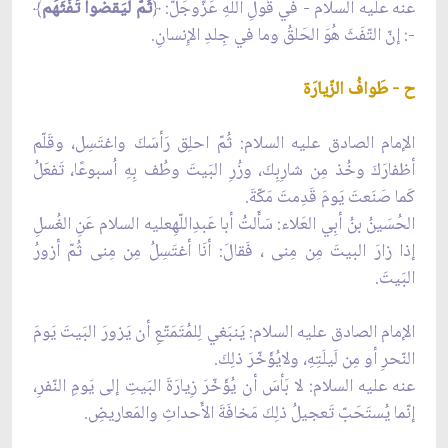
عنه عليه السلام - في قَولِ اللّهِ عَزّوجَلّ:
﴿
ثُمّ ليَقضوا تَفَثَهُم
﴾
-: إنّ التّفَثَ هُوَ الحَلقُ وما في جِلدِ الإِنسانِ.
ح - طَوافُ الزّيارَة
الإمام الصادق عليه السلام: ثُمّ احلِق رَأسَكَ واغتَسِل، وقَلّم
أظفارَكَ وخُذ مِن شارِبِكَ، وزُرِ البَيتَ وطُف بِهِ اُسبوعًا، تَفعَلُ
كَما صَنَعتَ يَومَ قَدِمتَ مَكّةَ.
الحُسَينُ بنُ أبِي العَلاء: سَأَلتُ أبا عَبدِاللّهِعليه السلام عَنِ الغُسلِ
إذا زارَ البيتَ مِن مِنى ، فَقالَ: أنَا أغتَسِلُ مِن مِنى ثُمّ أزورُ
البَيتَ.
الإمام الصادق عليه السلام: يَنبَغي لِلمُتَمَتّعِ أن يَزورَ البَيتَ يَومَ
النّحرِ أو مِن لَيلَتِهِ، ولايُؤَخّرَ ذلِكَ.
عنه عليه السلام: لا بَأسَ أن يُؤَخّرَ زِيارَةَ البَيتِ إلى يَومِ النّفرِ،
إنّما يُستَحَبّ تَعجيلُ ذلِكَ مَخافَةَ الأَحداثِ والمَعاريضِ.