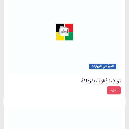
الحجّ في الروايات
ثوابُ الوُقوفِ بِمُزدَلِفَةَ
المزيد