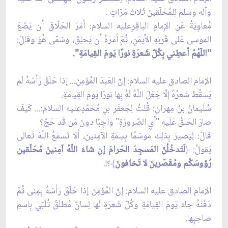
وآله وسلم لِلمُحَلّقينَ ثَلاثَ مَرّاتٍ .
مُعاوِيَةُ عَنِ الإِمامِ الباقِرِعليه السلام: أمَرَ الحَلّاقَ أن يَضَعَ
الموسى عَلى قَرنِهِ الأَيمَنِ، ثُمّ أمَرَهُ أن يَحلِقَ، وسَمّى هُوَ وقالَ:
"اللّهُمّ أعطِني بِكُلّ شَعرَةٍ نورًا يَومَ القِيامَةِ".
الإمام الصادق عليه السلام: إنّ العَبدَ المُؤمِنَ... إذا حَلَقَ رَأسَهُ لَم
يَسقُط شَعرُهُ إلّا جَعَلَ اللّهُ لَهُ بِها نورًا يَومَ القِيامَةِ.
سُلَيمانُ بنُ مِهران: قُلتُ لِجَعفَرِ بنِ مُحَمّدٍعليه السلام:... كَيفَ
صارَ الحَلقُ عَلَيهِ "أيِ الصّرورَةِ" واجِبًا دونَ مَن قَد حَجّ؟
قالَ: لِيَصيرَ بِذلِكَ موسَمًا بِسِمَةِ الآمِنينَ، ألا تَسمَعُ اللّهَ تَعالى
يَقولُ:
﴿
لَتَدخُلُنّ المَسجِدَ الحَرامَ إن شاءَ اللّهُ آمِنينَ مُحَلّقين
رُؤوسَكُم ومُقَصّرينَ لا تَخافونَ
﴾
؟!.
الإمام الصادق عليه السلام: إنّ المُؤمِنَ إذا حَلَقَ رَأسَهُ بِمِنى ثُمّ
دَفَنَهُ جاءَ يَومَ القِيامَةِ وكُلّ شَعرَةٍ لَها لِسانٌ مُطلَقٌ تُلَبّي بِاسمِ
صاحِبِها.