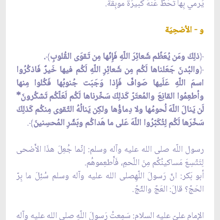
يَرمي بِها تَحُطّ عَنهُ كَبيرَةٌ موبِقَةٌ.
و - الاُضحِيَة
﴿
ذلِكَ ومَن يُعَظّم شَعائِرَ اللّهِ فَإِنّها مِن تَقوَى القُلوبِ
﴾
.
﴿
والبُدنَ جَعَلناها لَكُم مِن شَعائِرِ اللّهِ لَكُم فيها خَيرٌ فَاذكُرُوا
اسمَ اللّهِ عَلَيها صَوافّ فَإِذا وَجَبَت جُنوبُها فَكُلوا مِنها
وأطعِمُوا القانِعَ والمُعتَرّ كَذلِكَ سَخّرناها لَكُم لَعَلّكُم تَشكُرونَ*
لَن يَنالَ اللّهَ لُحومُها ولا دِماؤُها ولكِن يَنالُهُ التّقوى مِنكُم كَذلِكَ
سَخّرَها لَكُم لِتُكَبّرُوا اللّهَ عَلى ما هَداكُم وبَشّرِ المُحسِنينَ
﴾
.
رسول اللّه صلى الله عليه وآله وسلم: إنّما جُعِلَ هذَا الأَضحى
لِتَتّسِعَ مَساكينُكُم مِنَ اللّحمِ، فَأَطعِموهُم.
أبو بَكر: انّ رَسولَ اللّهِصلى الله عليه وآله وسلم سُئِلَ ما بِرّ
الحَجّ؟ قالَ: العَجّ والثّجّ.
الإمام عليّ عليه السلام: سَمِعتُ رَسولَ اللّهِ صلى الله عليه وآله