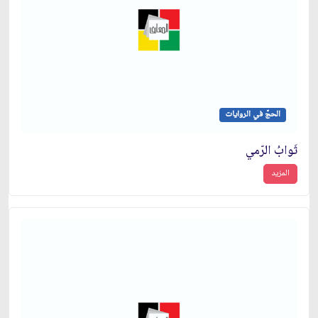
الحجّ في الروايات
ثَوابُ الرّمي
المزيد