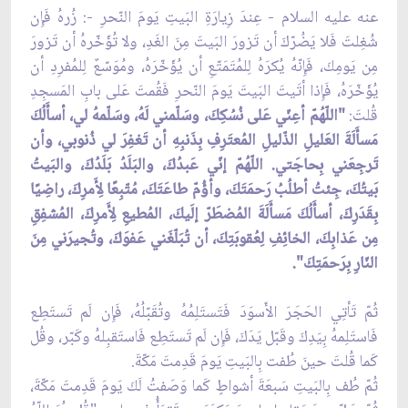
عنه عليه السلام - عِندَ زِيارَةِ البَيتِ يَومَ النّحرِ -: زُرهُ فَإِن
شُغِلتَ فَلا يَضُرّكَ أن تَزورَ البَيتَ مِنَ الغَدِ، ولا تُؤَخّرهُ أن تَزورَ
مِن يَومِكَ، فَإِنّهُ يُكرَهُ لِلمُتَمَتّعِ أن يُؤَخّرَهُ، ومُوَسّعٌ لِلمُفرِدِ أن
يُؤَخّرَهُ، فَإِذا أتَيتَ البَيتَ يَومَ النّحرِ فَقُمتَ عَلى بابِ المَسجِدِ
قُلتَ:
"اللّهُمّ أعِنّي عَلى نُسُكِكَ، وسَلّمني لَهُ، وسَلّمهُ لي، أسأَلُكَ
مَسأَلَةَ العَليلِ الذّليلِ المُعتَرِفِ بِذَنبِهِ أن تَغفِرَ لي ذُنوبي، وأن
تَرجِعَني بِحاجَتي. اللّهُمّ إنّي عَبدُكَ، والبَلَدُ بَلَدُكَ، والبَيتُ
بَيتُكَ، جِئتُ أطلُبُ رَحمَتَكَ، وأؤُمّ طاعَتَكَ، مُتّبِعًا لِأَمرِكَ، راضِيًا
بِقَدَرِكَ، أسأَلُكَ مَسأَلَةَ المُضطَرّ إلَيكَ، المُطيعِ لِأَمرِكَ، المُشفِقِ
مِن عَذابِكَ، الخائِفِ لِعُقوبَتِكَ، أن تُبَلّغَني عَفوَكَ، وتُجيرَني مِنَ
النّارِ بِرَحمَتِكَ".
ثُمّ تَأتِي الحَجَرَ الأَسوَدَ فَتَستَلِمُهُ وتُقَبّلُهُ، فَإِن لَم تَستَطِع
فَاستَلِمهُ بِيَدِكَ وقَبّل يَدَكَ، فَإِن لَم تَستَطِع فَاستَقبِلهُ وكَبّر، وقُل
كَما قُلتَ حينَ طُفت بِالبَيتِ يَومَ قَدِمتَ مَكّةَ.
ثُمّ طُف بِالبَيتِ سَبعَةَ أشواطٍ كَما وَصَفتُ لَكَ يَومَ قَدِمتَ مَكّةَ،