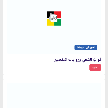
الحجّ في الروايات
ثَوابُ السّعي وروايات التقصير
المزيد