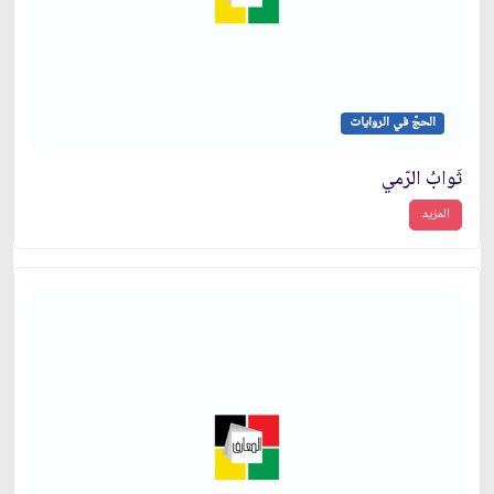
الحجّ في الروايات
ثَوابُ الرّمي
المزيد