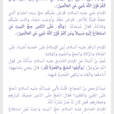
كَفَرَ فَإِنّ اللّهَ غَنِيّ عَنِ العالَمينَ
﴾
.
الإمام عليّ عليه السلام: فَرَضَ عَلَيكُم حَجّ بَيتِهِ الحَرامِ الّذي
جَعَلَهُ قِبلَةً لِلأَنامِ... فَرَضَ حَقّهُ، وأوجَبَ حَجّهُ، وكَتَبَ عَلَيكُم
وِفادَتَهُ، فَقالَ سُبحانَهُ:
﴿
وللّهِ ِ عَلَى النّاسِ حِجّ البَيتِ مَنِ
استَطاعَ إلَيهِ سَبيلاً ومَن كَفَرَ فَإِنّ اللّهَ غَنِيّ عَنِ العالَمينَ
﴾
.
الإمام الباقر عليه السلام: بُنِيَ الإِسلامُ عَلى خَمسَةِ أشياءَ: عَلَى
الصّلاةِ والزّكاةِ والحَجّ والصّومِ والوَلايَةِ.
عُمَرُ بنُ اُذَينَةَ عَنِ الإِمامِ الصّادِقِ عليه السلام: سَأَلتُهُ عَن قَولِ
اللّهِ عَزّوجَلّ:
﴿
وأتِمّوا الحَجّ والعُمرَةَ للّهِ ِ
﴾
قالَ: يَعني بِتَمامِهِما:
أداءَهُما واتّقاءَ ما يَتّقِي المُحرِمُ فيهِما.
عَبدُالرّحمنِ بنُ الحَجّاج: قُلتُ لِأَبي عَبدِاللّهِ عليه السلام: الحَجّ
عَلَى الغَنِيّ والفَقيرِ؟ فَقالَ: الحَجّ عَلَى النّاسِ جَميعًا، كِبارِهِم
وصِغارِهِم، فَمَن كانَ لَهُ عُذرٌ عَذَرَهُ اللّهُ.
الإمام الصادق عليه السلام: حَجّ البَيتِ واجِبٌ لِمَنِ استَطاعَ