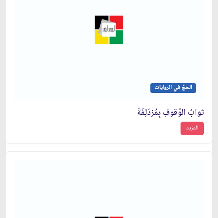
الحجّ في الروايات
ثوابُ الوُقوفِ بِمُزدَلِفَةَ
المزيد