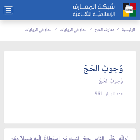
الرئيسية
معارف الحج
الحجّ في الروايات
الحجّ في الروايات
وُجوبُ الحَجّ
وُجوبُ الحَجّ
عدد الزوار: 961
﴿
وللّهِ ِ عَلَى النّاسِ حِجّ البَيتِ مَنِ استَطاعَ إلَيهِ سَبيلاً ومَن