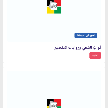
الحجّ في الروايات
ثَوابُ السّعي وروايات التقصير
المزيد