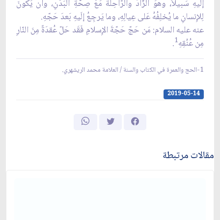
إلَيهِ سَبيلاً، وهُوَ الزّادُ والرّاحِلَةُ مَعَ صِحّةِ البَدَنِ، وأن يَكونَ
لِلإِنسانِ ما يُخلِفُهُ عَلى عِيالِهِ، وما يَرجِعُ إلَيهِ بَعدَ حَجّهِ.
عنه عليه السلام: مَن حَجّ حَجّةَ الإِسلامِ فَقَد حَلّ عُقدَةً مِنَ النّارِ
1
مِن عُنُقِهِ
.
1-الحج والعمرة في الكتاب والسنة / العلامة محمد الريشهري.
2019-05-14
مقالات مرتبطة