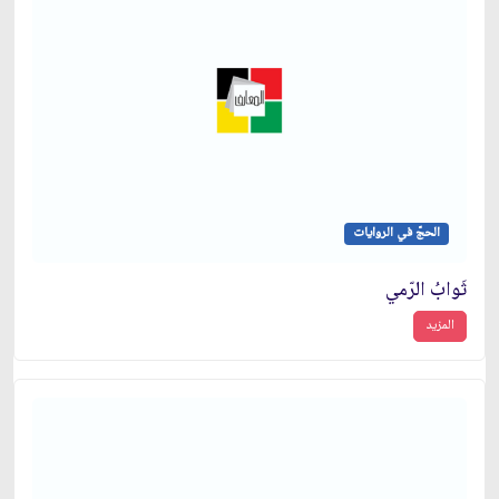
الحجّ في الروايات
ثَوابُ الرّمي
المزيد