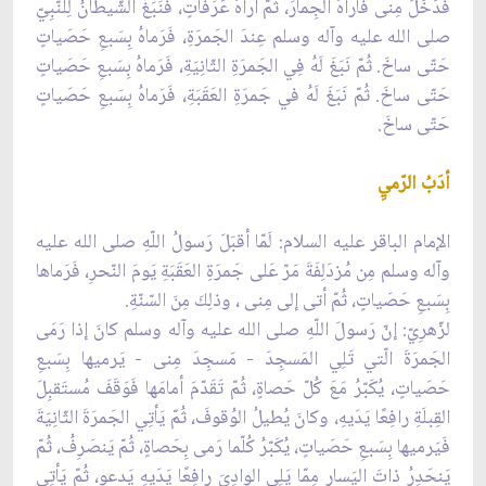
فَدَخَلَ مِنى فَأَراهُ الجِمارَ، ثُمّ أراهُ عَرَفاتٍ، فَنَبَغَ الشّيطانُ لِلنّبِيّ
صلى الله عليه وآله وسلم عِندَ الجَمرَةِ، فَرَماهُ بِسَبعِ حَصَياتٍ
حَتّى ساخَ. ثُمّ نَبَغَ لَهُ فِي الجَمرَةِ الثّانِيَةِ، فَرَماهُ بِسَبعِ حَصَياتٍ
حَتّى ساخَ. ثُمّ نَبَغَ لَهُ في جَمرَةِ العَقَبَةِ، فَرَماهُ بِسَبعِ حَصَياتٍ
حَتّى ساخَ.
أدَبُ الرّميِ
الإمام الباقر عليه السلام: لَمّا أقبَلَ رَسولُ اللّهِ صلى الله عليه
وآله وسلم مِن مُزدَلِفَةَ مَرّ عَلى جَمرَةِ العَقَبَةِ يَومَ النّحرِ، فَرَماها
بِسَبعِ حَصَياتٍ، ثُمّ أتى إلى مِنى ، وذلِكَ مِنَ السّنّةِ.
لزّهرِيّ: إنّ رَسولَ اللّهِ صلى الله عليه وآله وسلم كانَ إذا رَمَى
الجَمرَةَ الّتي تَلِي المَسجِدَ - مَسجِدَ مِنى - يَرميها بِسَبعِ
حَصَياتٍ، يُكَبّرُ مَعَ كُلّ حَصاةٍ، ثُمّ تَقَدّمَ أمامَها فَوَقَفَ مُستَقبِلَ
القِبلَةِ رافِعًا يَدَيهِ، وكانَ يُطيلُ الوُقوفَ، ثُمّ يَأتِي الجَمرَةَ الثّانِيَةَ
فَيَرميها بِسَبعِ حَصَياتٍ، يُكَبّرُ كُلّما رَمى بِحَصاةٍ، ثُمّ يَنصَرِفُ، ثُمّ
يَنحَدِرُ ذاتَ اليَسارِ مِمّا يَلِي الوادِيَ رافِعًا يَدَيهِ يَدعو، ثُمّ يَأتِي