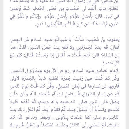
ابنُ عَبّاس: قالَ لي رَسولُ اللّهِ صلى الله عليه وآله وسلم غَداةَ
العَقَبَةِ: هاتِ، اُلقُط لي حَصَياتٍ مِن حَصَى الخَذفِ، فَلَمّا وُضِعنَ
في يَدِهِ، قالَ: بِأَمثالِ هؤُلاءِ بِأَمثالِ هؤُلاءِ، وإيّاكُم والغُلُوّ فِي
الدّينِ، فَإِنّما هَلَكَ مَن كانَ قَبلَكُم بِالغُلُوّ فِي الدّينِ.
يَعقوبُ بنُ شُعَيب: سَأَلتُ أبا عَبدِاللّهِ عليه السلام عَنِ الجِمارِ،
فَقالَ: قُم عِندَ الجَمرَتَينِ ولا تَقُم عِندَ جَمرَةِ العَقَبَةِ، قُلتُ: هذا
مِنَ السّنّةِ؟ قالَ: نَعَم، قُلتُ: ما أقولُ إذا رَمَيتُ؟ فَقالَ: كَبّر مَعَ
كُلّ حَصاةٍ.
الإمام الصادق عليه السلام: اِرمِ في كُلّ يَومٍ عِندَ زَوالِ الشّمسِ،
وقُل كَما قُلتَ حينَ رَمَيتَ جَمرَةَ العَقَبَةِ، فَابدَأ بِالجَمرَةِ الاُولى
فَارمِها عَن يَسارِها في بَطنِ المَسيلِ، وقُل كَما قُلتَ يَومَ النّحرِ،
قُم عَن يَسارِ الطّريقِ فَاستَقبِلِ القِبلَةَ، فَاحمَدِ اللّهَ وأثنِ عَلَيهِ
وصَلّ عَلَى النّبِيّ صلى الله عليه وآله وسلم، ثُمّ تَقَدّم قَليلاً
فَتَدعو وتَسأَلُهُ أن يَتَقَبّلَ مِنكَ، ثُمّ تَقَدّم أيضًا ثُمّ افعَل ذلِكَ عِندَ
الثّانِيَةِ، واصنَع كَما صَنَعتَ بِالاُولى ، وتَقِفُ وتَدعُو اللّهَ كَما
دَعَوتَ. ثُمّ تَمضي إلَى الثّالِثَةِ وعَلَيكَ السّكينَةُ والوَقارُ، فَارمِ ولا