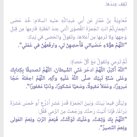
تَقِف عِندَها.
مُعاوِيَةُ بنُ عَمّارٍ عَن أبي عَبدِاللّهِ عليه السلام: خُذ حَصَى
الجِمارِ،ثُمّ ائتِ الجَمرَةَ القُصوَى الّتي عِندَ العَقَبَةِ فَارمِها مِن قِبَلِ
وَجهِها ولا تَرمِها مِن أعلاها، وتَقولُ والحَصى في يَدِكَ:
"اللّهُمّ هؤُلاءِ حَصَياتي فَأَحصِهِنّ لي، وارفَعهُنّ في عَمَلي".
ثُمّ تَرمي وتَقولُ مَعَ كُلّ حَصاةٍ:
"اللّهُ أكبَرُ، اللّهُمّ ادحَر عَنّي الشّيطانَ، اللّهُمّ تَصديقًا بِكِتابِكَ
وعَلى سُنّةِ نَبِيّكَ صلّى اللّهُ عَلَيهِ وآلِهِ، اللّهُمّ اجعَلهُ حَجّا
مَبرورًا، وعَمَلاً مَقبولًا، وسَعيًا مَشكورًا، وذَنبًا مَغفورًا".
وليَكُن فيما بَينَكَ وبَينَ الجَمرَةِ قَدرَ عَشرِ أذرُعٍ أو خَمسَ عَشرَةَ
ذِراعًا، فَإِذا أتَيتَ رَحلَكَ ورَجَعتَ مِنَ الرّميِ فَقُل:
"اللّهُمّ بِكَ وَثِقتُ، وعَلَيكَ تَوَكّلتُ، فَنِعمَ الرّبّ ونِعمَ المَولى
ونِعمَ النّصيرُ".