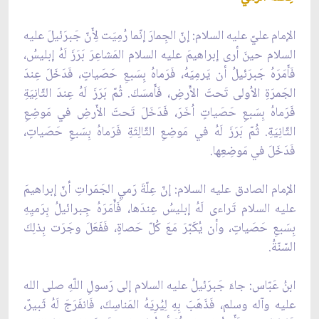
الإمام عليّ عليه السلام: إنّ الجِمارَ إنّما رُمِيَت لِأَنّ جَبرَئيلَ عليه
السلام حينَ أرى إبراهيمَ عليه السلام المَشاعِرَ بَرَزَ لَهُ إبليسُ،
فَأَمَرَهُ جَبرَئيلُ أن يَرمِيَهُ، فَرَماهُ بِسَبعِ حَصَياتٍ، فَدَخَلَ عِندَ
الجَمرَةِ الاُولى تَحتَ الأَرضِ، فَأَمسَكَ. ثُمّ بَرَزَ لَهُ عِندَ الثّانِيَةِ
فَرَماهُ بِسَبعِ حَصَياتٍ اُخَرَ، فَدَخَلَ تَحتَ الأَرضِ في مَوضِعِ
الثّانِيَةِ. ثُمّ بَرَزَ لَهُ في مَوضِعِ الثّالِثَةِ فَرَماهُ بِسَبعِ حَصَياتٍ،
فَدَخَلَ في مَوضِعِها.
الإمام الصادق عليه السلام: إنّ عِلّةَ رَميِ الجَمَراتِ أنّ إبراهيمَ
عليه السلام تَراءى لَهُ إبليسُ عِندَها، فَأَمَرَهُ جِبرائيلُ بِرَميِهِ
بِسَبعِ حَصَياتٍ، وأن يُكَبّرَ مَعَ كُلّ حَصاةٍ، فَفَعَلَ وجَرَت بِذلِكَ
السّنّةُ.
ابنُ عَبّاس: جاءَ جَبرَئيلُ عليه السلام إلى رَسولِ اللّهِ صلى الله
عليه وآله وسلم، فَذَهَبَ بِهِ لِيُرِيَهُ المَناسِكَ، فَانفَرَجَ لَهُ ثَبيرٌ،