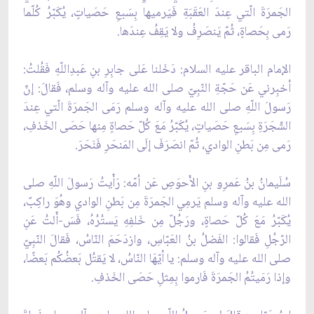
الجَمرَةَ الّتي عِندَ العَقَبَةِ فَيَرميها بِسَبعِ حَصَياتٍ، يُكَبّرُ كُلّما
رَمى بِحَصاةٍ، ثُمّ يَنصَرِفُ ولا يَقِفُ عِندَها.
الإمام الباقر عليه السلام: دَخَلنا عَلى جابِرِ بنِ عَبدِاللّهِ فَقُلتُ:
أخبِرني عَن حَجّةِ النّبِيّ صلى الله عليه وآله وسلم، فَقالَ: إنّ
رَسولَ اللّهِ صلى الله عليه وآله وسلم رَمَى الجَمرَةَ الّتي عِندَ
الشّجَرَةِ بِسَبعِ حَصَياتٍ، يُكَبّرُ مَعَ كُلّ حَصاةٍ مِنها حَصَى الخَذفِ،
رَمى مِن بَطنِ الوادي، ثُمّ انصَرَفَ إلَى المَنحَرِ فَنَحَرَ.
سُلَيمانُ بنُ عَمرِو بنِ الأَحوَصِ عَن اُمّه: رَأَيتُ رَسولَ اللّهِ صلى
الله عليه وآله وسلم يَرمِي الجَمرَةَ مِن بَطنِ الوادي وهُوَ راكِبٌ،
يُكَبّرُ مَعَ كُلّ حَصاةٍ، ورَجُلٌ مِن خَلفِهِ يَستُرُهُ، فَسَ-أَلتُ عَنِ
الرّجُلِ فَقالوا: الفَضلُ بنُ العَبّاسِ، وازدَحَمَ النّاسُ، فَقالَ النّبِيّ
صلى الله عليه وآله وسلم: يا أيّهَا النّاسُ، لا يَقتُل بَعضُكُم بَعضًا،
وإذا رَمَيتُمُ الجَمرَةَ فَارموا بِمِثلِ حَصَى الخَذفِ.