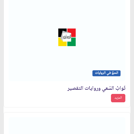
الحجّ في الروايات
ثَوابُ السّعي وروايات التقصير
المزيد