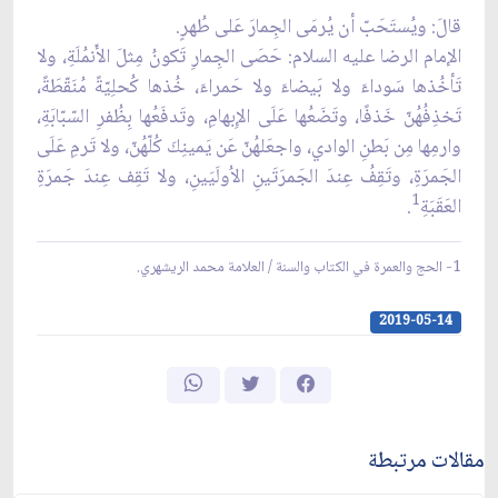
قالَ: ويُستَحَبّ أن يُرمَى الجِمارَ عَلى طُهرٍ.
الإمام الرضا عليه السلام: حَصَى الجِمارِ تَكونُ مِثلَ الأَنمُلَةِ، ولا
تَأخُذها سَوداءَ ولا بَيضاءَ ولا حَمراءَ، خُذها كُحلِيّةً مُنَقّطَةً،
تَخذِفُهُنّ خَذفًا، وتَضَعُها عَلَى الإِبهامِ، وتَدفَعُها بِظُفرِ السّبّابَةِ،
وارمِها مِن بَطنِ الوادي، واجعَلهُنّ عَن يَمينِكَ كُلّهُنّ، ولا تَرمِ عَلَى
الجَمرَةِ، وتَقِفُ عِندَ الجَمرَتَينِ الاُولَيَينِ، ولا تَقِف عِندَ جَمرَةِ
1
العَقَبَةِ
.
1- الحج والعمرة في الكتاب والسنة / العلامة محمد الريشهري.
2019-05-14
مقالات مرتبطة