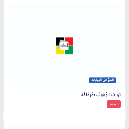
الحجّ في الروايات
ثوابُ الوُقوفِ بِمُزدَلِفَةَ
المزيد