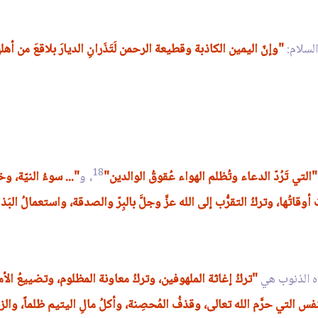
لسلام:
"وإنّ اليمين الكاذبة وقطيعة الرحمن لَتَذَرانِ الديارَ بلاقعَ من أهل
18
"التي تَرُدّ الدعاء وتُظلم الهواء عُقوقُ الوالدين"
، و
"... سوءُ النيّة، 
اتُها، وتركُ التقرُّب إلى الله عزَّ وجلَّ بالبِرّ والصدقة، واستعمالُ ال
ذه الذنوب هي
"تركُ إغاثة الملهوفين، وتركُ معاونة المظلوم، وتضييعُ الأ
 النفس التي حرَّم الله تعالى، وقذفُ المُحصِنة، وأكلُ مالِ اليتيم ظلماً، والز