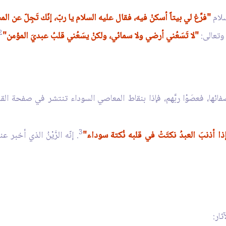
سلام
"فرِّغ لي بيتاً أسكنْ فيه، فقال عليه السلام يا ربّ، إنّك تَجِلّ عن ال
2
وتعالى:
"لا تَسَعُني أرضي ولا سمائي، ولكنْ يسَعُني قلبُ عبديَ المؤمن"
ائها، فعصَوْا ربَّهم، فإذا بنقاط المعاصي السوداء تنتشر في صفحة القل
3
ذا أذنبَ العبدُ نكتَتْ في قلبه نُكتة سوداء"
. إنّه الرَّيْنُ الذي أخبر 
ار: