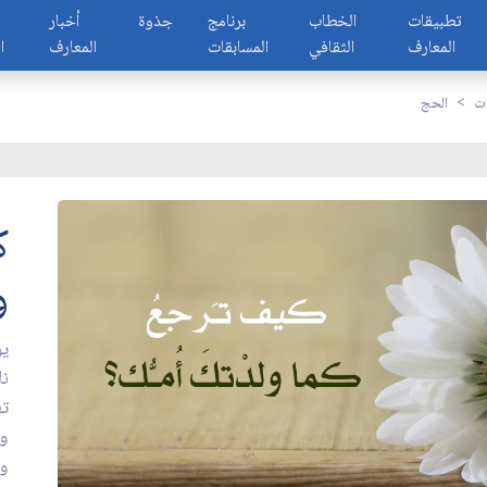
تطبيقات
الخطاب
برنامج
جذوة
أخبار
المعارف
الثقافي
المسابقات
المعارف
ا
ات
الحج
ك
و
يو
نا
تع
وه
وا