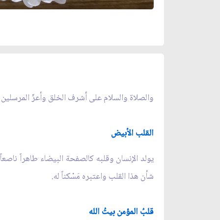
والصلاة والسلام على أشرف الخلق وأعزّ المرسلين حب
القلب الأبيض
يولد الإنسان وقلبه كالصفحة البيضاء طاهراً ناصعاً غي
شأن هذا القلب واعتبره مَسْكناً له.
قلبُ المؤمن بيتُ الله