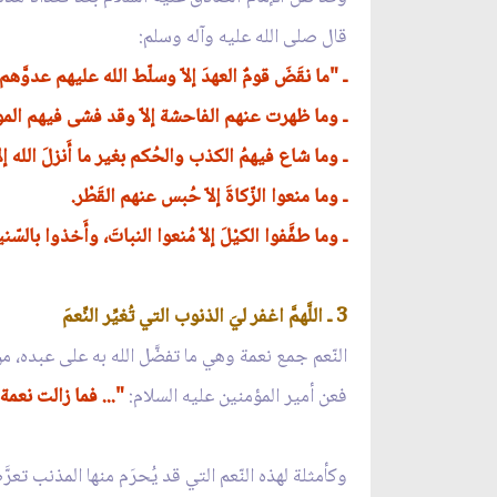
قال صلى الله عليه وآله وسلم:
ـ "ما نقَضَ قومٌ العهدَ إلاّ وسلّط الله عليهم عدوَّهم.
ـ وما ظهرت عنهم الفاحشة إلاّ وقد فشى فيهم الم
ـ وما شاع فيهمُ الكذب والحُكم بغير ما أَنزلَ الله إ
ـ وما منعوا الزّكاةَ إلاّ حُبس عنهم القَطْر.
ـ وما طفَّفوا الكيْلَ إلاّ مُنعوا النباتَ، وأَخذوا بالسّن
3 ـ اللَّهمَّ اغفر ليَ الذنوب التي تُغيِّر النِّعمَ
النّعم جمع نعمة وهي ما تفضَّل الله به على عبده، م
فعن أمير المؤمنين عليه السلام:
"... فما زالت نعمة
وكأمثلة لهذه النّعم التي قد يُحرَم منها المذنب تعرَّ