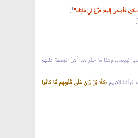
1
مسكن، فأوحى إليه: فرِّغ لي قلبَك"
.
.
ب البيضاء، وهذا ما حذّر منه أهلُ العِصمة عليهم
عنه قرآننا الكريم
كَلَّا بَلْ رَانَ عَلَى قُلُوبِهِم مَّا كَانُوا
﴿