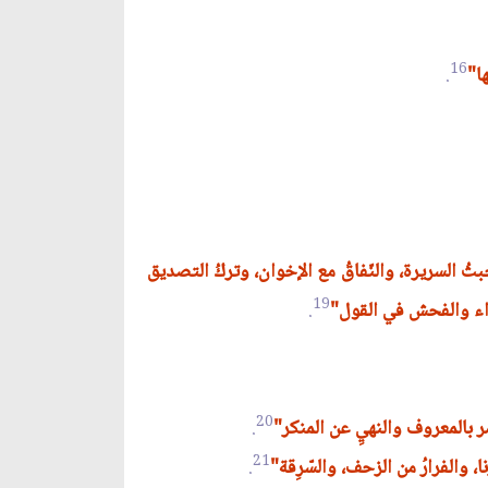
16
ها"
.
وخبثُ السريرة، والنّفاقُ مع الإخوان، وتركُ التصديق
19
بَذاء والفحش في القول"
.
20
مر بالمعروف والنهيِ عن المنكر"
.
21
نا، والفرارُ من الزحف، والسّرِقة"
.