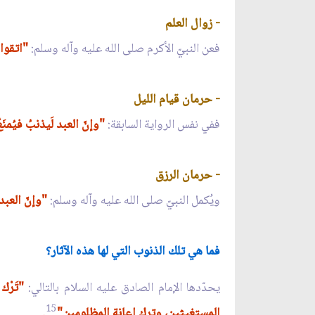
- زوال العلم
فعن النبيّ الأكرم صلى الله عليه وآله وسلم:
"اتقوا 
- حرمان قيام الليل
ففي نفس الرواية السابقة:
"وإنّ العبد لَيذنبُ فيُمنَ
- حرمان الرزق
ويُكمل النبيّ صلى الله عليه وآله وسلم:
"وإنّ العبد 
فما هي تلك الذنوب التي لها هذه الآثار؟
يحدّدها الإمام الصادق عليه السلام بالتالي:
"تَرْك 
15
المستغيثين، وترك إعانة المظلومين"
.