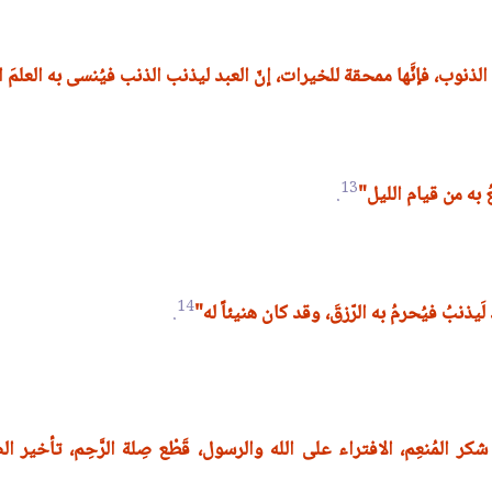
الذنوب، فإنَّها ممحقة للخيرات، إنّ العبد ليذنب الذنب فيُنسى به العلمَ ا
13
عُ به من قيام الليل"
.
14
لَيذنبُ فيُحرمُ به الرّزقَ، وقد كان هنيئاً له"
.
شكر المُنعِم، الافتراء على الله والرسول، قَطْع صِلة الرَّحِم، تأخير 