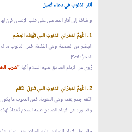
آثار الذنوب في دعاء كُميل
وإضافة إلى آثار المعاصي على قلب الإنسان فإنّ لها 
1 ـ اللَّهمَّ اغفر ليَ الذنوبَ التي تَهْتِك العِصَم
العِصَم من العصمة وهي المَنْعة، فمن الذنوب ما له
المحرَّمات؟!
رُوي عن الإمام الصادق عليه السلام أنّها:
"شرب الخمر،
2 ـ اللَّهمَّ اغفِرْ ليَ الذنوبَ التي تُنزِلُ النِّقَم
النَّقَم جمع نِقمة وهي العقوبة. فمن الذنوب ما يكون سب
وقد ورد عن الإمام الصادق عليه السلام تَعدادُ لهذ
وقد نقل الإمام الصادق عليه السلام بعد تعداد هذ