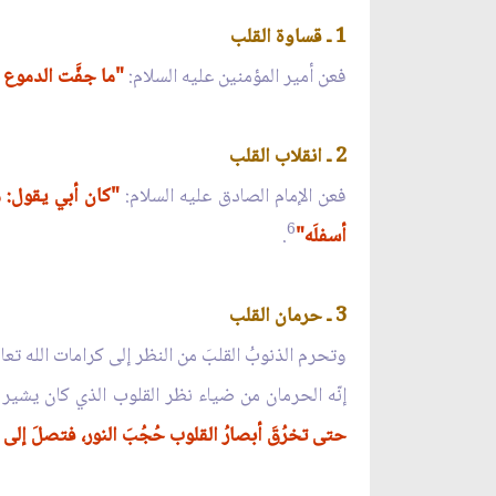
1 ـ قساوة القلب
فعن أمير المؤمنين عليه السلام:
"ما جفَّت الدموع إ
2 ـ انقلاب القلب
فعن الإمام الصادق عليه السلام:
"كان أبي يقول: م
6
أسفلَه"
.
3 ـ حرمان القلب
وتحرم الذنوبُ القلبَ من النظر إلى كرامات الله تع
إنّه الحرمان من ضياء نظر القلوب الذي كان يشير إ
حتى تخرُقَ أبصارُ القلوب حُجُبَ النور، فتصلَ إلى م