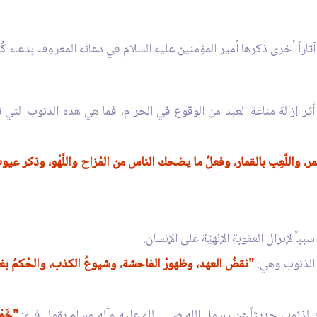
آثاراً أخرى ذكرها أمير المؤمنين عليه السلام في دعائه المعروف بدعاء كُم
 أثر إزالة مناعة العبد من الوقوع في الحرام، فما هي هذه الذنوب التي ت
 واللَّعِب بالقمار، وفعلُ ما يضحك الناس من المُزاح واللَّهْو، وذكر عي
باً لإنزال العقوبة الإلهيّة على الإنسان.
ه الذنوب وهي:
"نقضُ العهد، وظهورُ الفاحشة، وشيوعُ الكذب، والحُكمُ بغير 
ه الذنوب حديثاً عن رسول الله صلى الله عليه وآله وسلم يقول فيه:
"خَمْ