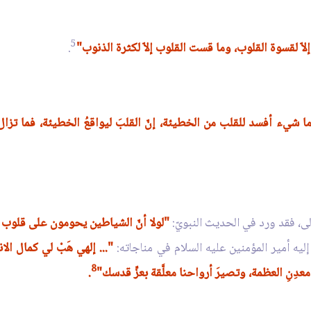
5
لاّ لقسوة القلوب، وما قست القلوب إلاّ لكثرة الذنوب"
.
ا شيء أفسد للقلب من الخطيئة، إنّ القلبَ ليواقعُ الخطيئة، فما تزال 
الى، فقد ورد في الحديث النبويّ:
"لولا أنّ الشياطين يحومون على قلوب ب
ليه أمير المؤمنين عليه السلام في مناجاته:
"... إلهي هَبْ لي كمال الا
8
عدِنِ العظمة، وتصيرَ أرواحنا معلَّقة بعزِّ قدسك"
.