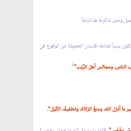
يل ونحن نذكرها هنا تباعاً:
كون سبباً لمناعة الإنسان المعنويّة من الوقوع في
9
وب الناس، ومجالس أهل الرِّيَب"
.
ما أنزل الله، ومنعُ الزكاة، وتطفيفُ الكَيْل".
سٌ بِخَمْس"
، قالوا: يا رسول الله ما خمسٌ بخمس؟