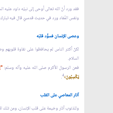
فقد ورد أنّ الله تعالى أوحى إلى نبيّه داود عليه ال
ونفس المُفاد ورد في حديث قدسيّ قال فيه تبارك 
وعصى الإنسان فسوَّد قلبَه
لكنّ أكثر الناس لم يحافظوا على نقاوة قلوبهم وصف
السلام.
فعن الرسول الأكرم صلى الله عليه وآله وسلم:
"إ
4
يَكْسِبُونَ
.
﴾
آثار المعاصي على القلب
وللذنوب آثار وخيمة على قلب الإنسان، ومن تلك الآث