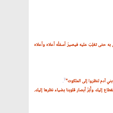
به حتى تغلِبَ عليه فيصيرَ أسفلُه أعلاه وأعلاه
7
ني آدم لنظروا إلى الملكوت"
.
نقطاع إليك وأَنِرْ أبصار قلوبنا بضياء نظرها إليك.