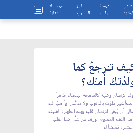
صدى
دوحة
نور
مؤسسات
لولاية
الولاية
الأسبوع
المعارف
يف تـَرجعُ كما
لدْتكَ أُمـُّك؟
لد الإنسان وقلبه كالصفحة البيضاء طاهراً
صعاً غير ملوَّث بالذنوب ولا مدنَّس. وأحبَّ الله
الى أن يُبقيَ الإنسانُ قلبَه بهذه الطهارة القلبيّة
ذا النقاء المعنويّ، ورفع من شأن هذا القلب
عتبره مَسْكناً له.