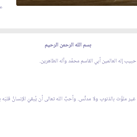
عدد
بسم الله الرحمن الرحيم
يب إله العالمين أبي القاسم محمّد وآله الطاهرين.
ر ملوَّث بالذنوب ولا مدنَّس. وأحبَّ الله تعالى أن يُبقيَ الإنسانُ قلبَه ب