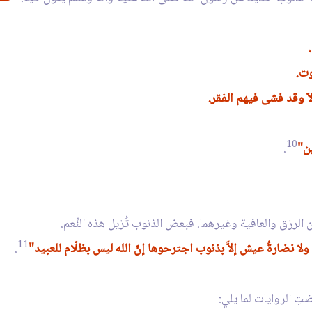
وت.
لاّ وقد فشى فيهم الفقر.
10
ين"
.
ن الرزق والعافية وغيرهما. فبعض الذنوب تُزيل هذه النِّعم.
11
 ولا نضارةُ عيش إلاَّ بذنوب اجترحوها إنّ الله ليس بظلّام للعبيد"
.
ضتِ الروايات لما يلي: