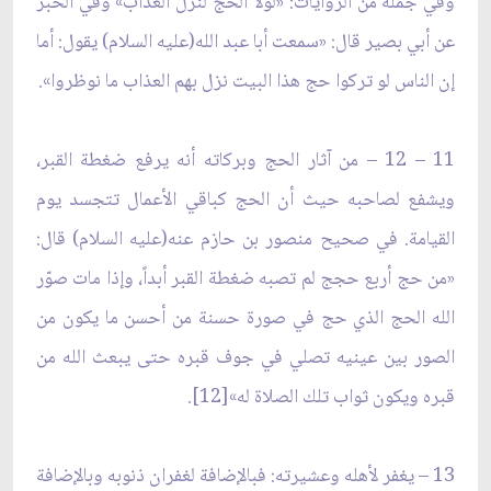
وفي جملة من الروايات: «لولا الحج لنزل العذاب» وفي الخبر
عن أبي بصير قال: «سمعت أبا عبد الله(عليه السلام) يقول: أما
إن الناس لو تركوا حج هذا البيت نزل بهم العذاب ما نوظروا».
11 – 12 – من آثار الحج وبركاته أنه يرفع ضغطة القبر،
ويشفع لصاحبه حيث أن الحج كباقي الأعمال تتجسد يوم
القيامة. في صحيح منصور بن حازم عنه(عليه السلام) قال:
«من حج أربع حجج لم تصبه ضغطة القبر أبداً، وإذا مات صوّر
الله الحج الذي حج في صورة حسنة من أحسن ما يكون من
الصور بين عينيه تصلي في جوف قبره حتى يبعث الله من
قبره ويكون ثواب تلك الصلاة له»[12].
13 – يغفر لأهله وعشيرته: فبالإضافة لغفران ذنوبه وبالإضافة