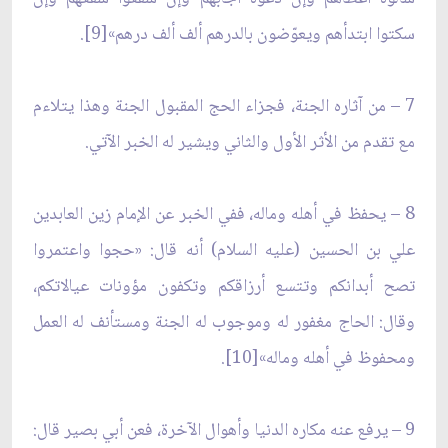
سكتوا ابتدأهم ويعوّضون بالدرهم ألف ألف درهم»[9].
7 – من آثاره الجنة، فجزاء الحج المقبول الجنة وهذا يتلاءم
مع تقدم من الأثر الأول والثاني ويشير له الخبر الآتي.
8 – يحفظ في أهله وماله، ففي الخبر عن الإمام زين العابدين
علي بن الحسين (عليه السلام) أنه قال: «حجوا واعتمروا
تصح أبدانكم وتتسع أرزاقكم وتكفون مؤونات عيالاتكم،
وقال: الحاج مغفور له وموجوب له الجنة ومستأنف له العمل
ومحفوظ في أهله وماله»[10].
9 – يرفع عنه مكاره الدنيا وأهوال الآخرة، فعن أبي بصير قال: