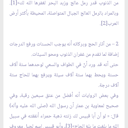
من الذنوب قدر رمل عالج وزبد البحر لغفرها الله لك»[1].
وبالمراد بالرمل العالج الجبال المتواصلة، المحيطة بأكثر أرض
العرب[2].
2 – من آثار الحج وبركاته أنه يوجب الحسنات ورفع الدرجات
إضافة لما تقدم من غفران الذنوب ومحو السيئات.
حتى أنه قد ورد أنّ في الطواف والسعي لوحدهما ستة آلاف
حسنة ويحط بهما ستة آلاف سيئة ويرفع بهما للحاج ستة
آلاف درجة.
وفي بعض الروايات أنه أفضل من عتق سبعين رقبة، وفي
صحيح لمعاوية بن عمار أن رسول الله (صلى الله عليه وآله)
قال: « لو أن أبا قبيس لك زنته ذهبة حمراء أنفقته في سبيل
الله ما بلغت ما بلغ الحاج»[3]، وأبو قبيس اسم لجبل معروف