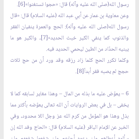
رسول الله(صلى الله عليه وآله) قال: «حجوا تستغنوا»[6].
وعن معاوية بن عمار عن أبي عبد الله (عليه السلام) قال: «قال
رسول الله(صلى الله عليه وآله): الحج والعمرة ينفيان الفقر
والذنوب كما ينفي الكير خبث الحديد»[7]، والكير هو ما
يبنيه الحدّاد من الطين ليحمي الحديد فيه.
وكلما تكرر الحج كلما زاد رزقه وقد ورد أن من حج ثلاث
حجج لم يصبه فقر أبداً[8].
6 – يعوّض عليه ما بذله من المال – وهذا مغاير لسابقه كما لا
يخفى – بل في بعض الروايات أن الله تعالى يعوّضه بأكثر مما
بذل وهذا هو المؤمل من كرم الله عز وجل اللا محدود، وفي
الخبر عن الإمام الباقر (عليه السلام) قال: «الحاج وفد الله إن
سألوه أعطاهم وإن دعوه أجابهم وإن شفعوا شفعهم وإن