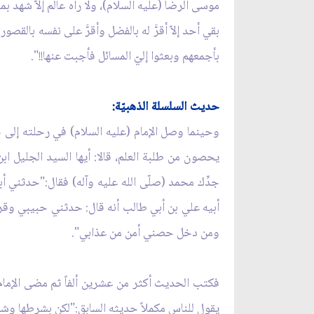
موسى الرضا (عليه السلام)، ولا رآه عالم إلاّ شهد
بقي أحد إلاّ أقرَّ له بالفضل وأقرَّ على نفسه بالق
بأجمعهم وبعثوا إليّ المسائل فأجبت عنها!!".
حديث السلسلة الذهبيّة:
وحينما وصل الإمام (عليه السلام) في رحلته إلى خ
يحصون من طلبة العلم، قالا: أيها السيد الجليل ابن
جدِّك محمد (صلّى الله عليه وآله) فقال:"حدثني أ
أبيه علي بن أبي طالب أنه قال: حدثني حبيبي وقرة
ومن دخل حصني أمن من عذابي".
فكتب الحديث أكثر من عشرين ألفاً ثم مضى الإمام 
يقول للناس مكملاً حديثه السابق:"لكن بشرطها وش