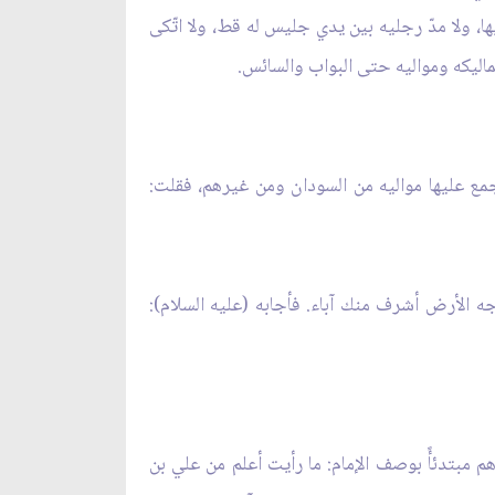
ا، ولا مدّ رجليه بين يدي جليس له قط، ولا اتّكى
اليكه ومواليه حتى البواب والسائس.
جمع عليها مواليه من السودان ومن غيرهم، فقلت:
 وجه الأرض أشرف منك آباء. فأجابه (عليه السلام):
 مبتدئأً بوصف الإمام: ما رأيت أعلم من علي بن