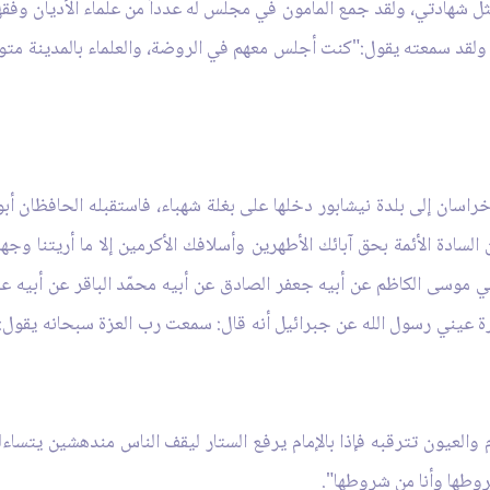
 بمثل شهادتي، ولقد جمع المأمون في مجلس له عدداً من علماء الأديان وف
صور ولقد سمعته يقول:"كنت أجلس معهم في الروضة، والعلماء بالمدينة متواف
راسان إلى بلدة نيشابور دخلها على بغلة شهباء، فاستقبله الحافظان أ
 السادة الأئمة بحق آبائك الأطهرين وأسلافك الأكرمين إلا ما أريتنا وج
بي موسى الكاظم عن أبيه جعفر الصادق عن أبيه محمّد الباقر عن أبيه ع
 عيني رسول الله عن جبرائيل أنه قال: سمعت رب العزة سبحانه يقول: ك
والعيون تترقبه فإذا بالإمام يرفع الستار ليقف الناس مندهشين يتساءلو
روطها وأنا من شروطها".