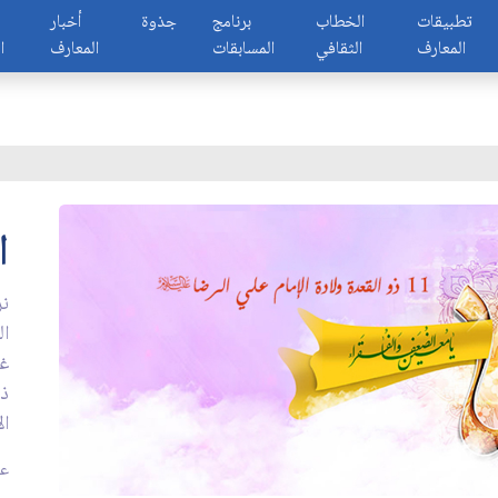
تطبيقات
الخطاب
برنامج
جذوة
أخبار
المعارف
الثقافي
المسابقات
المعارف
ا
ا
نر
ال
غي
ذك
ال
عد