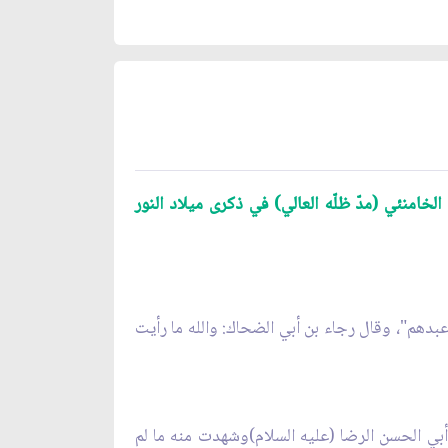
لخامنئي (مدّ ظلّه العالي) في ذكرى ميلاد النور
عبدهم"، وقال رجاء بن أبي الضحاك: والله ما رأيت
أبي الحسن الرضا (عليه السلام)وشهدت منه ما لم