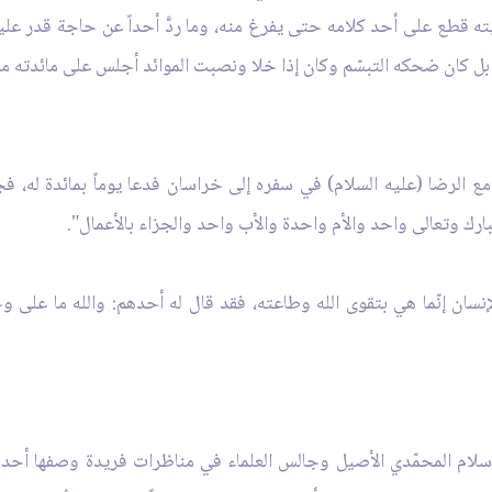
أيته قطع على أحد كلامه حتى يفرغ منه، وما ردَّ أحداً عن حاجة قدر عليه
ل كان ضحكه التبسّم وكان إذا خلا ونصبت الموائد أجلس على مائدته مم
الرضا (عليه السلام) في سفره إلى خراسان فدعا يوماً بمائدة له، ف
بارك وتعالى واحد والأم واحدة والأب واحد والجزاء بالأعمال".
 الإنسان إنّما هي بتقوى الله وطاعته، فقد قال له أحدهم: والله ما على
لإسلام المحمّدي الأصيل وجالس العلماء في مناظرات فريدة وصفها أحدهم