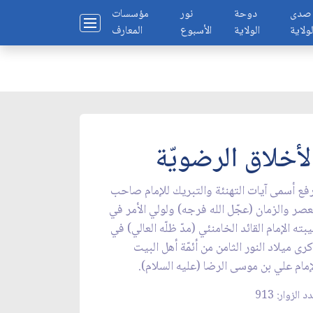
صدى
دوحة
نور
مؤسسات
لولاية
الولاية
الأسبوع
المعارف
لأخلاق الرضويّة
فع أسمى آيات التهنئة والتبريك للإمام صاحب
عصر والزمان (عجّل الله فرجه) ولولي الأمر في
بته الإمام القائد الخامنئي (مدّ ظلّه العالي) في
رى ميلاد النور الثامن من أئمّة أهل البيت
إمام علي بن موسى الرضا (عليه السلام).
د الزوار: 913