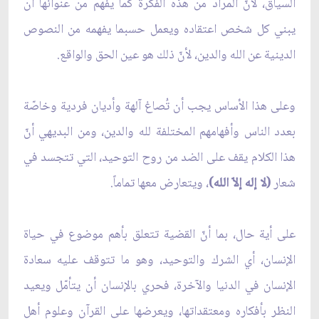
السياق، لأنّ المراد من هذه الفكرة كما يُفهم من عنوانها أن
يبني كل شخص اعتقاده ويعمل حسبما يفهمه من النصوص
الدينية عن الله والدين، لأنّ ذلك هو عين الحق والواقع.
وعلى هذا الأساس يجب أن تُصاغ آلهة وأديان فردية وخاصّة
بعدد الناس وأفهامهم المختلفة لله والدين، ومن البديهي أنّ
هذا الكلام يقف على الضد من روح التوحيد، التي تتجسد في
شعار
(لا إله إلاّ الله)
، ويتعارض معها تماماً.
على أية حال، بما أنّ القضية تتعلق بأهم موضوع في حياة
الإنسان، أي الشرك والتوحيد، وهو ما تتوقف عليه سعادة
الإنسان في الدنيا والآخرة، فحري بالإنسان أن يتأمّل ويعيد
النظر بأفكاره ومعتقداتها، ويعرضها على القرآن وعلوم أهل