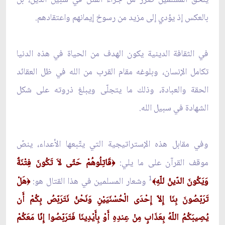
بالعكس إذ يؤدي إلى مزيد من رسوخ إيمانهم واعتقادهم.
في الثقافة الدينية يكون الهدف من الحياة في هذه الدنيا
تكامل الإنسان، وبلوغه مقام القرب من الله في ظل العقائد
الحقة والعبادة، وذلك ما يتجلّى ويبلغ ذروته على شكل
الشهادة في سبيل الله.
وفي مقابل هذه الإستراتيجية التي يتّبعها الأعداء، ينصّ
موقف القرآن على ما يلي:
قَاتِلُوهُمْ حَتّى‏ لاَ تَكُونَ فِتْنَةٌ
﴿
1
وَيَكُونَ الدّينُ للّهِ‏
وشعار المسلمين في هذا القتال هو:
هَلْ
﴿
﴾
تَرَبّصُونَ بِنَا إِلاّ إِحْدَى الْحُسْنَيَيْنِ وَنَحْنُ نَتَرَبّصُ بِكُمْ أَن
يُصِيبَكُمُ اللّهُ بِعَذَابٍ مِنْ عِندِهِ أَوْ بِأَيْدِينَا فَتَرَبّصُوا إِنّا مَعَكُمْ