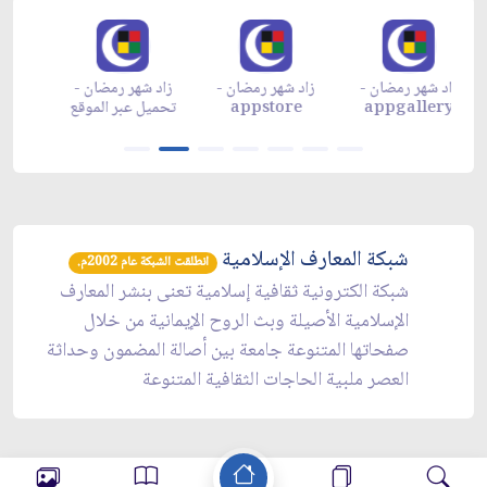
زاد شهر رمضان -
زاد شهر رمضان -
زاد شهر رمضان -
م
appgallery
appstore
تحميل عبر الموقع
تح
شبكة المعارف الإسلامية
انطلقت الشبكة عام 2002م.
شبكة الكترونية ثقافية إسلامية تعنى بنشر المعارف
الإسلامية الأصيلة وبث الروح الإيمانية من خلال
صفحاتها المتنوعة جامعة بين أصالة المضمون وحداثة
العصر ملبية الحاجات الثقافية المتنوعة