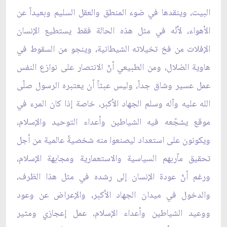
البيت، وينقدها في ضوء المنطق والعقل السليم وبعيداً عن
الأهواء، لأنّه في مثل هذه الحالة فقط يستطيع الإنسان
الإفلات من فخ تخيلاته الشيطانية، وينجو من السقوط في
هاوية الضلال، ومن الطبيعي أنّ الانتصار على نوازع النفس
عمل عسير وشاق جداً، وليس عبثاً أن يعتبره الرسول صلّى
الله عليه وآله وسلم الجهاد الأكبر، خاصة إذا كان المرء في
موقع يشجّعه فيه الشياطين وأعداء التوحيد والإسلام،
ويكونون على استعداد ليصنعوا منه شخصيةً عالمية من أجل
تحقيق مآربهم السياسية والاستعمارية ومجابهة الإسلام،
ورغم أنّ عودة الإنسان إلى رشده في مثل هذا الظرف،
والدخول في ميدان الجهاد الأكبر، والإعراض عن وعود
ووعيد الشياطين وأعداء الإسلام، عمل إعجازي ومثير