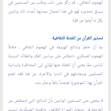
الهجوم الثقافي ـ قد ركّز على ذلك، وطلب من المسلمين في
سياق تحذيره لهم في هذا المجال مجابهة أعداء الله والدين
بكل ما أوتوا من قوّة.
تحذير القرآن من الفتنة الثقافية
بما أنّ خطر ونتائج الهزيمة في الهجوم الثقافي ـ خلافاً
للهجوم العسكري ـ تنعكس على ميادين الفكر والعقائد الدينية
للناس، ممّا يعني أنّ الغفلة عنها تؤدّي إلى المخاطرة بإنسانية
المسلمين وسعادتهم في الدنيا والآخرة، من هنا فقد اهتم
القرآن بهذا الموضوع اهتماماً بالغاً وحذّر منه.
لا يخفى على المسلمين الواعين بأنّ النتائج التي تتمخّض عن
الهزيمة في جبهات الصراع الظاهري والفتنة العسكرية، ليست