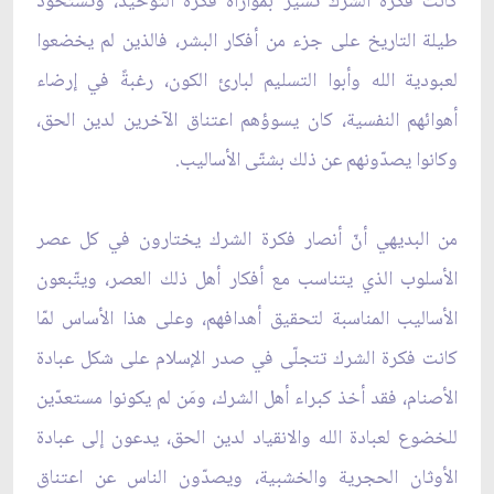
كانت فكرة الشرك تسير بموازاة فكرة التوحيد، وتستحوذ
طيلة التاريخ على جزء من أفكار البشر، فالذين لم يخضعوا
لعبودية الله وأبوا التسليم لبارئ الكون، رغبةً في إرضاء
أهوائهم النفسية، كان يسوؤهم اعتناق الآخرين لدين الحق،
وكانوا يصدّونهم عن ذلك بشتّى الأساليب.
من البديهي أنّ أنصار فكرة الشرك يختارون في كل عصر
الأسلوب الذي يتناسب مع أفكار أهل ذلك العصر، ويتّبعون
الأساليب المناسبة لتحقيق أهدافهم، وعلى هذا الأساس لمّا
كانت فكرة الشرك تتجلّى في صدر الإسلام على شكل عبادة
الأصنام، فقد أخذ كبراء أهل الشرك، ومَن لم يكونوا مستعدّين
للخضوع لعبادة الله والانقياد لدين الحق، يدعون إلى عبادة
الأوثان الحجرية والخشبية، ويصدّون الناس عن اعتناق