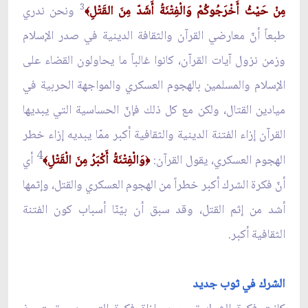
3
مِنْ حَيْثُ أَخْرَجُوكُمْ وَالْفِتْنَةُ أَشَدّ مِنَ القَتْلِ
ونحن ندري
﴾
طبعاً أنّ معارضي القرآن والثقافة الدينية في صدر الإسلام
وزمن نزول آيات القرآن، كانوا غالباً ما يحاولون القضاء على
الإسلام والمسلمين بالهجوم العسكري والمواجهة الحربية في
ميادين القتال، ولكن مع كل ذلك فإنّ الحساسية التي يبديها
القرآن إزاء الفتنة الدينية والثقافية أكبر ممّا يبديه إزاء خطر
4
الهجوم العسكري، يقول القرآن:
وَالْفِتْنَةُ أَكْبَرُ مِنَ الْقَتْلِ
أي
﴾
﴿
أنّ فكرة الشرك أكبر خطراً من الهجوم العسكري والقتل، وإثمها
أشد من إثم القتل، وقد سبق أن بيّنّا أسباب كون الفتنة
الثقافية أكبر.
الشرك في ثوب جديد