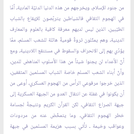
من جنود الإسلام، ويخرجهم من هذه الدنيا الدنيّة المادية، أمّا
في الهجوم الثقافي فالشياطين يتربّصون للإيقاع بالشباب
الطيّبين، الذين ليس لديهم معرفة كافية بالعلوم والمعارف
الدينية، وهم يمثّلون ثروةً قوميةً هائلة للشعب المسلم، ممّا
يؤدّي بهم إلى الانحراف والسقوط في مستنقع اللادينية، ومع
أنّ الأعداء لن يجنوا شيئاً من هذا الأسلوب المناهض للدين،
وأنّ أبناء الشعب المسلم خاصة الشباب المسلمين المثقفين،
الذين خرجوا مرفوعي الرأس من الهجوم العسكري، أوعى من
أن يكونوا في غفلة عن انتقال العدو من الجبهة العسكرية إلى
جبهة الصراع الثقافي، لكن القرآن الكريم ونتيجةً لجسامة
خطر الهجوم الثقافي، وما يتمخّض عنه من مردودات
وعواقب وخيمة ـ تأتي بسبب هزيمة المسلمين في جبهة