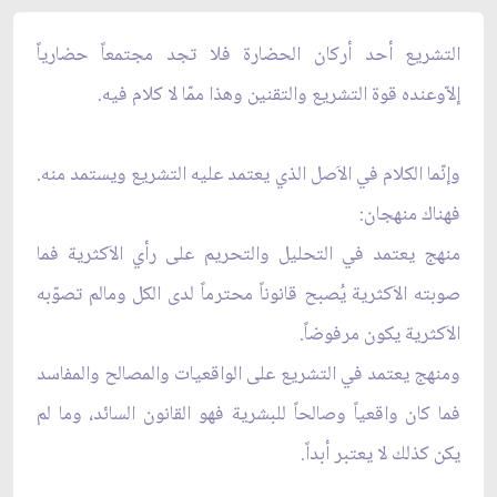
التشريع أحد أركان الحضارة فلا تجد مجتمعاً حضارياً
إلاّوعنده قوة التشريع والتقنين وهذا ممّا لا كلام فيه.
وإنّما الكلام في الاَصل الذي يعتمد عليه التشريع ويستمد منه.
فهناك منهجان:
منهج يعتمد في التحليل والتحريم على رأي الاَكثرية فما
صوبته الاَكثرية يُصبح قانوناً محترماً لدى الكل ومالم تصوّبه
الاَكثرية يكون مرفوضاً.
ومنهج يعتمد في التشريع على الواقعيات والمصالح والمفاسد
فما كان واقعياً وصالحاً للبشرية فهو القانون السائد، وما لم
يكن كذلك لا يعتبر أبداً.