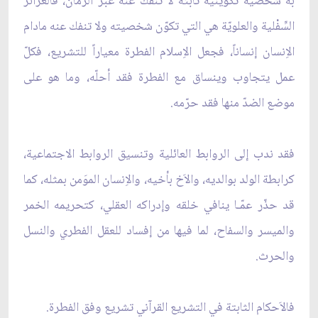
به شخصية تكوينية ثابتة لا تنفك عنه عبر الزمان، فالغرائز
السِّفْلية والعلويّة هي التي تكوّن شخصيته ولا تنفك عنه مادام
الاِنسان إنساناً، فجعل الاِسلام الفطرة معياراً للتشريع، فكلّ
عمل يتجاوب وينساق مع الفطرة فقد أحلّه، وما هو على
موضع الضدّ منها فقد حرّمه.
فقد ندب إلى الروابط العائلية وتنسيق الروابط الاجتماعية،
كرابطة الولد بوالديه، والاَخ بأخيه، والاِنسان الموَمن بمثله، كما
قد حذّر عمّـا ينافي خلقه وإدراكه العقلي، كتحريمه الخمر
والميسر والسفاح، لما فيها من إفساد للعقل الفطري والنسل
والحرث.
فالاَحكام الثابتة في التشريع القرآني تشريع وفق الفطرة.