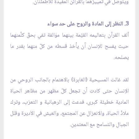
ويتوصل في تمييزهما بالقرائن المفيدة للاطمئنان.
3. النظر إلى المادة والروح على حد سواء
آلف القرآن بتعاليمه القيّمة بينهما موَالفة تفي بحقّ كلّمنهما
حيث يفسح للاِنسان أن يأخذ قسطه من كلّ منهما بقدر ما
يصلحه.
لقد غالت المسيحية (الغابرة) بالاهتمام بالجانب الروحي من
الاِنسان حتى كادت أن تجعل كلّ مظهر من مظاهر الحياة
المادية خطيئة كبرى، فدعت إلى الرهبانية و التعزب، وترك
ملاذّ الحياة، والانعزال عن المجتمع، والعيش في الاَديرة وقلل
الجبال والتسامح مع المعتدين.