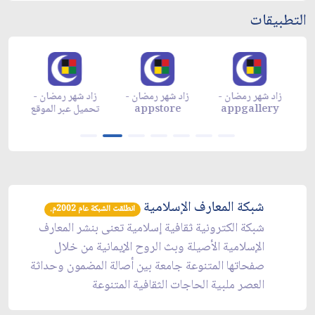
التطبيقات
زاد شهر رمضان -
زاد شهر رمضان -
زاد شهر رمضان -
م
appgallery
appstore
تحميل عبر الموقع
تح
شبكة المعارف الإسلامية
انطلقت الشبكة عام 2002م.
شبكة الكترونية ثقافية إسلامية تعنى بنشر المعارف
الإسلامية الأصيلة وبث الروح الإيمانية من خلال
صفحاتها المتنوعة جامعة بين أصالة المضمون وحداثة
العصر ملبية الحاجات الثقافية المتنوعة