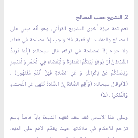
2. التشريع حسب المصالح
نعم ثمة ميزة أُخرى للتشريع القرآني، وهو أنّه مبني على
المصالح والمفاسد الواقعية. فلا واجب إلاّ لمصلحة في فعله،
ولا حرام إلاّ لمصلحة في تركه، قال سبحانه: (إِنَّما يُرِيدُ
الشَّيْطانُ أَنْ يُوقِعَ بَيْنَكُمُ العَداوَةَ وَالْبَغْضاءَ فِي الْخَمْرِ وَالْمَيْسِرِ
وَيَصُدَّكُمْ عَنْ ذِكْرِاللّهِ وَ عَنِ الصَّلاةِ فَهَلْ أَنْتُمْ مُنْتَهُون) .
(1)وقال سبحانه: (وَأَقِمِ الصَّلاةَ إِنَّ الصَّلاةَ تَنْهى عَنِ الْفَحشاءِ
وَالْمُنْكَرِ) . (2)
وعلى هذا الاَساس فقد عقد فقهاء الشيعة باباً خاصاً باسم
تزاحم الاَحكام في ملاكاتها حيث يقدّم الاَهم على المهم،