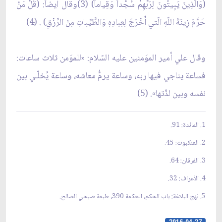
(وَالّذِينَ يَبِيتُونَ لِرَبِّهِمْ سُجَّداً وَقِياماً) (3)وقال أيضاً: (قُلْ مَنْ
حَرَّمَ زِينَةَ اللّهِ الّتي أَخْرَجَ لِعِبادِهِ وَالطَّيِّباتِ مِنَ الرِّزْقِ) . (4)
وقال علي أمير الموَمنين عليه السّلام: «للموَمن ثلاث ساعات:
فساعة يناجي فيها ربه، وساعة يرمُّ معاشه، وساعة يُخلّـي بين
نفسه وبين لذّتها». (5)
1. المائدة: 91.
2. العنكبوت: 45.
3. الفرقان: 64.
4. الاَعراف: 32.
5. نهج البلاغة: باب الحكم، الحكمة 390، طبعة صبحي الصالح.