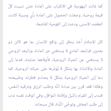
كما غالت اليهودية في الانكباب على المادة حتى نسيت كلّ
قيمة روحية، وجعلت الحصول على المادة بأي وسيلة كانت،
المقصد الاَسنى، ودعت إلى القومية الغاشمة.
لكن الاِسلام أخذ ينظر إلى واقع الاِنسان بما هو كائن ذو
بعدين، فبالبعد المادي لا يستغني عن المادة، وبالبعد الروحي
لا يستغني عن الحياة الروحية، فأولاهما عنايته، فدعا إلى
المادة والالتذاذ بها بشكل لا يُوَثرها على حياته الروحية، كما
دعا إلى الحياة الروحية بشكل لا يصادم فطرته وطبيعته؛
وهكذا فقد قرن بين عبادة اللّه وطلب الرزق وترفيه النفس،
فندب إلى القيام بالليل وإقامة النوافل، وفي الوقت نفسه ندب
إلى طلب المعاش وتوخّي اللّذة، قال سبحانه: